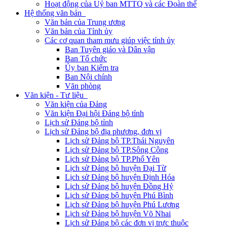
Hoạt động của Uỷ ban MTTQ và các Đoàn thể
Hệ thống văn bản
Văn bản của Trung ương
Văn bản của Tỉnh ủy
Các cơ quan tham mưu giúp việc tỉnh ủy
Ban Tuyên giáo và Dân vận
Ban Tổ chức
Ủy ban Kiểm tra
Ban Nội chính
Văn phòng
Văn kiện - Tư liệu
Văn kiện của Đảng
Văn kiện Đại hội Đảng bộ tỉnh
Lịch sử Đảng bộ tỉnh
Lịch sử Đảng bộ địa phương, đơn vị
Lịch sử Đảng bộ TP.Thái Nguyên
Lịch sử Đảng bộ TP.Sông Công
Lịch sử Đảng bộ TP.Phổ Yên
Lịch sử Đảng bộ huyện Đại Từ
Lịch sử Đảng bộ huyện Định Hóa
Lịch sử Đảng bộ huyện Đồng Hỷ
Lịch sử Đảng bộ huyện Phú Bình
Lịch sử Đảng bộ huyện Phú Lương
Lịch sử Đảng bộ huyện Võ Nhai
Lịch sử Đảng bộ các đơn vị trực thuộc