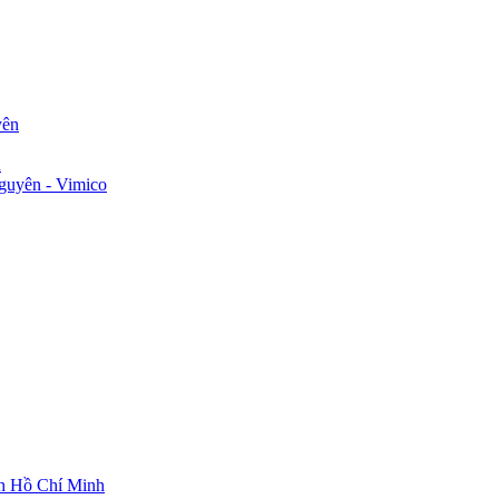
yên
n
guyên - Vimico
ch Hồ Chí Minh