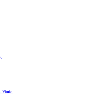
30
- Vimico