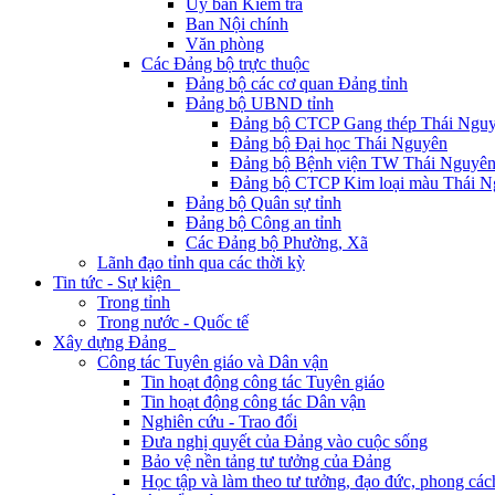
Ủy ban Kiểm tra
Ban Nội chính
Văn phòng
Các Đảng bộ trực thuộc
Đảng bộ các cơ quan Đảng tỉnh
Đảng bộ UBND tỉnh
Đảng bộ CTCP Gang thép Thái Ngu
Đảng bộ Đại học Thái Nguyên
Đảng bộ Bệnh viện TW Thái Nguyê
Đảng bộ CTCP Kim loại màu Thái N
Đảng bộ Quân sự tỉnh
Đảng bộ Công an tỉnh
Các Đảng bộ Phường, Xã
Lãnh đạo tỉnh qua các thời kỳ
Tin tức - Sự kiện
Trong tỉnh
Trong nước - Quốc tế
Xây dựng Đảng
Công tác Tuyên giáo và Dân vận
Tin hoạt động công tác Tuyên giáo
Tin hoạt động công tác Dân vận
Nghiên cứu - Trao đổi
Đưa nghị quyết của Đảng vào cuộc sống
Bảo vệ nền tảng tư tưởng của Đảng
Học tập và làm theo tư tưởng, đạo đức, phong cá