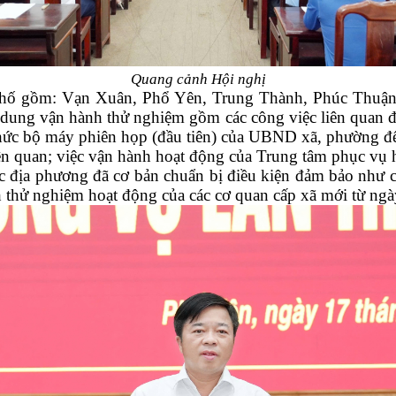
Quang cảnh Hội nghị
phố
gồm: Vạn Xuân, Phổ Yên, Trung Thành, Phúc Thuận 
ung vận hành thử nghiệm gồm các công việc liên quan đ
hức bộ máy phiên họp (đầu tiên) của UBND xã, phường đ
ên quan;
v
iệc vận hành hoạt động của Trung tâm phục vụ
c địa phương đã cơ bản chuẩn bị điều kiện đảm bảo như cơ s
nh thử nghiệm hoạt động của các cơ quan cấp xã mới từ ng