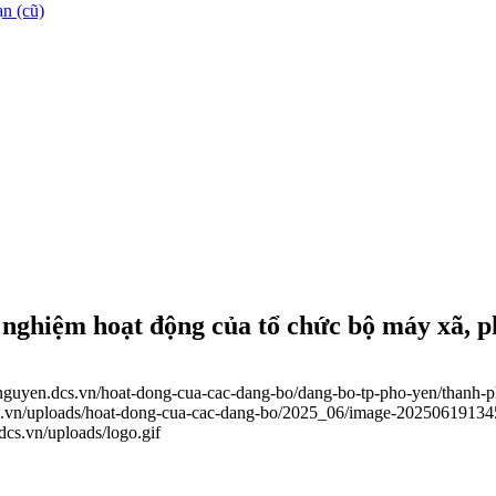
n (cũ)
nghiệm hoạt động của tổ chức bộ máy xã, p
ainguyen.dcs.vn/hoat-dong-cua-cac-dang-bo/dang-bo-tp-pho-yen/thanh
dcs.vn/uploads/hoat-dong-cua-cac-dang-bo/2025_06/image-20250619134
.dcs.vn/uploads/logo.gif