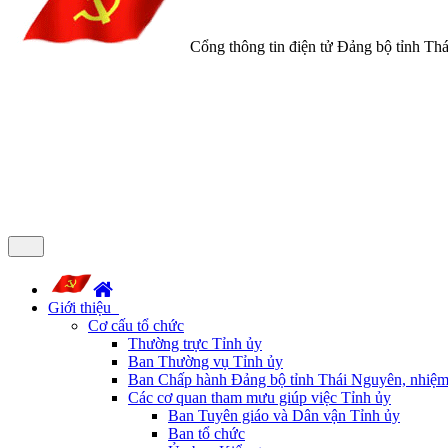
Cổng thông tin điện tử Đảng bộ tỉnh Th
Giới thiệu
Cơ cấu tổ chức
Thường trực Tỉnh ủy
Ban Thường vụ Tỉnh ủy
Ban Chấp hành Đảng bộ tỉnh Thái Nguyên, nhiệm
Các cơ quan tham mưu giúp việc Tỉnh ủy
Ban Tuyên giáo và Dân vận Tỉnh ủy
Ban tổ chức