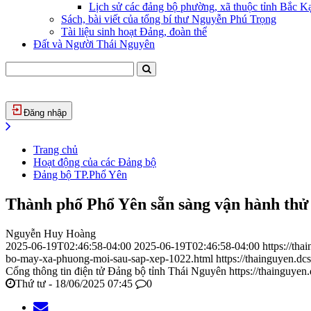
Lịch sử các đảng bộ phường, xã thuộc tỉnh Bắc Kạ
Sách, bài viết của tổng bí thư Nguyễn Phú Trọng
Tài liệu sinh hoạt Đảng, đoàn thể
Đất và Người Thái Nguyên
Đăng nhập
Trang chủ
Hoạt động của các Đảng bộ
Đảng bộ TP.Phổ Yên
Thành phố Phổ Yên sẵn sàng vận hành thử 
Nguyễn Huy Hoàng
2025-06-19T02:46:58-04:00
2025-06-19T02:46:58-04:00
https://th
bo-may-xa-phuong-moi-sau-sap-xep-1022.html
https://thainguyen.
Cổng thông tin điện tử Đảng bộ tỉnh Thái Nguyên
https://thainguyen
Thứ tư - 18/06/2025 07:45
0