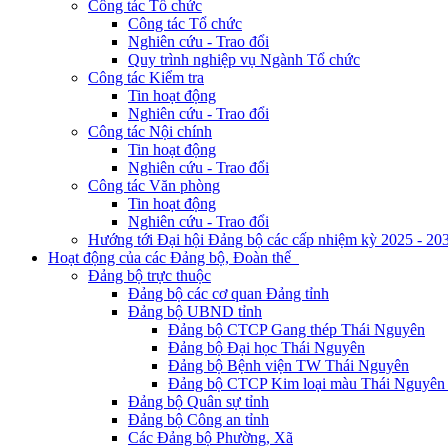
Công tác Tổ chức
Công tác Tổ chức
Nghiên cứu - Trao đổi
Quy trình nghiệp vụ Ngành Tổ chức
Công tác Kiểm tra
Tin hoạt động
Nghiên cứu - Trao đổi
Công tác Nội chính
Tin hoạt động
Nghiên cứu - Trao đổi
Công tác Văn phòng
Tin hoạt động
Nghiên cứu - Trao đổi
Hướng tới Đại hội Đảng bộ các cấp nhiệm kỳ 2025 - 20
Hoạt động của các Đảng bộ, Đoàn thể
Đảng bộ trực thuộc
Đảng bộ các cơ quan Đảng tỉnh
Đảng bộ UBND tỉnh
Đảng bộ CTCP Gang thép Thái Nguyên
Đảng bộ Đại học Thái Nguyên
Đảng bộ Bệnh viện TW Thái Nguyên
Đảng bộ CTCP Kim loại màu Thái Nguyên 
Đảng bộ Quân sự tỉnh
Đảng bộ Công an tỉnh
Các Đảng bộ Phường, Xã