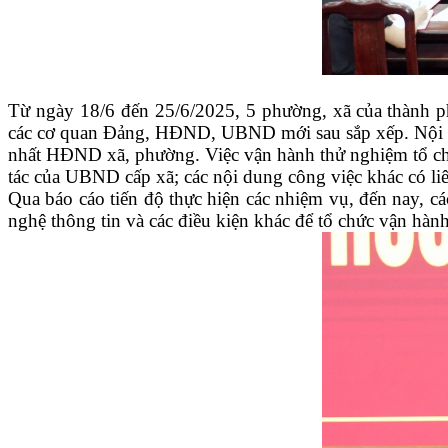
T
ừ ngày 18
/6 đến
25/6/2025, 5 phường
,
xã
của thành 
các cơ quan Đảng, HĐND, UBND mới sau sắp xếp. Nội d
nhất HĐND xã, phường. Việc vận hành thử nghiệm tổ c
tác của UBND cấp xã; các nội dung công việc khác có li
Qua báo cáo tiến độ thực hiện các nhiệm vụ, đ
ến nay, cá
nghệ thông tin và các điều kiện khác để tổ chức vận hà