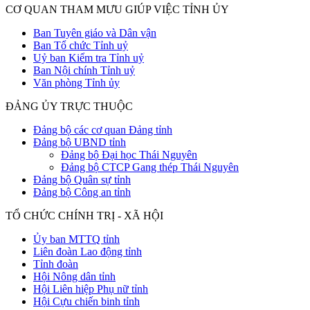
CƠ QUAN THAM MƯU GIÚP VIỆC TỈNH ỦY
Ban Tuyên giáo và Dân vận
Ban Tổ chức Tỉnh uỷ
Uỷ ban Kiểm tra Tỉnh uỷ
Ban Nội chính Tỉnh uỷ
Văn phòng Tỉnh ủy
ĐẢNG ỦY TRỰC THUỘC
Đảng bộ các cơ quan Đảng tỉnh
Đảng bộ UBND tỉnh
Đảng bộ Đại học Thái Nguyên
Đảng bộ CTCP Gang thép Thái Nguyên
Đảng bộ Quân sự tỉnh
Đảng bộ Công an tỉnh
TỔ CHỨC CHÍNH TRỊ - XÃ HỘI
Ủy ban MTTQ tỉnh
Liên đoàn Lao động tỉnh
Tỉnh đoàn
Hội Nông dân tỉnh
Hội Liên hiệp Phụ nữ tỉnh
Hội Cựu chiến binh tỉnh