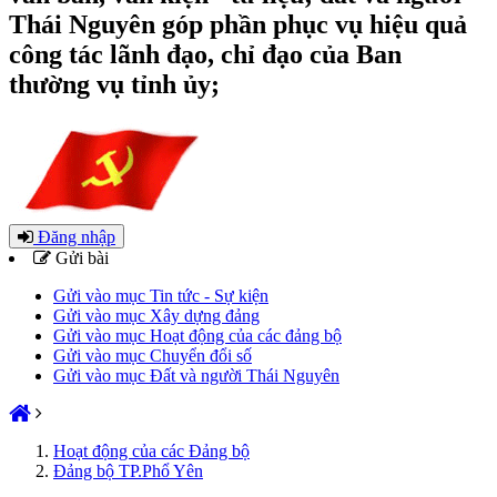
Thái Nguyên góp phần phục vụ hiệu quả
công tác lãnh đạo, chỉ đạo của Ban
thường vụ tỉnh ủy;
Đăng nhập
Gửi bài
Gửi vào mục Tin tức - Sự kiện
Gửi vào mục Xây dựng đảng
Gửi vào mục Hoạt động của các đảng bộ
Gửi vào mục Chuyển đổi số
Gửi vào mục Đất và người Thái Nguyên
Hoạt động của các Đảng bộ
Đảng bộ TP.Phổ Yên