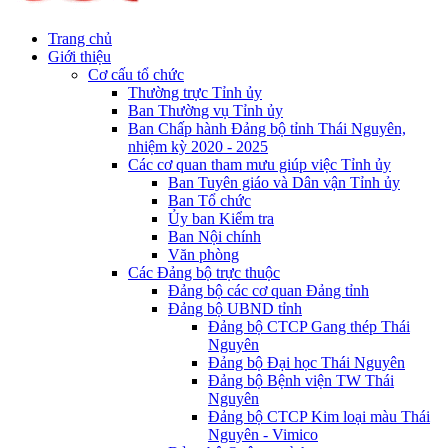
Trang chủ
Giới thiệu
Cơ cấu tổ chức
Thường trực Tỉnh ủy
Ban Thường vụ Tỉnh ủy
Ban Chấp hành Đảng bộ tỉnh Thái Nguyên,
nhiệm kỳ 2020 - 2025
Các cơ quan tham mưu giúp việc Tỉnh ủy
Ban Tuyên giáo và Dân vận Tỉnh ủy
Ban Tổ chức
Ủy ban Kiểm tra
Ban Nội chính
Văn phòng
Các Đảng bộ trực thuộc
Đảng bộ các cơ quan Đảng tỉnh
Đảng bộ UBND tỉnh
Đảng bộ CTCP Gang thép Thái
Nguyên
Đảng bộ Đại học Thái Nguyên
Đảng bộ Bệnh viện TW Thái
Nguyên
Đảng bộ CTCP Kim loại màu Thái
Nguyên - Vimico