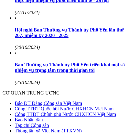
thực hiện nhiệm vụ phát triển kinh tế - xã hội
(21/11/2024)
Hội nghị Ban Thường vụ Thành ủy Phổ Yên lần thứ
207, nhiệm kỳ 2020 - 2025
(30/10/2024)
Ban Thường vụ Thành ủy Phổ Yên triển khai một số
nhiệm vụ trọng tâm trong thời gian tới
(25/10/2024)
CƠ QUAN TRUNG ƯƠNG
Báo ĐT Đảng Cộng sản Việt Nam
Cổng TTĐT Quốc hội Nước CHXHCN Việt Nam
Cổng TTĐT Chính phủ Nước CHXHCN Việt Nam
Báo Nhân dân
Tạp chí Cộng sản
Thông tấn xã Việt Nam (TTXVN)