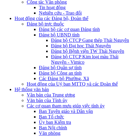
Công tác Văn phòng
Tin hoạt động
Nghiên cứu - Trao đổi
Hoạt động của các Đảng bộ, Đoàn thể
Đảng bộ trực thuộc
Đảng bộ các cơ quan Đảng tỉnh
Đảng bộ UBND tỉnh
Đảng bộ CTCP Gang thép Thái Nguyên
Đảng bộ Đại học Thái Nguyên
Đảng bộ Bệnh viện TW Thái Nguyên
Đảng bộ CTCP Kim loại màu Thái
Nguyên - Vimico
Đảng bộ Quân sự tỉnh
Đảng bộ Công an tỉnh
Các Đảng bộ Phường, Xã
Hoạt động của Uỷ ban MTTQ và các Đoàn thể
Hệ thống văn bản
Văn bản của Trung ương
Văn bản của Tỉnh ủy
Các cơ quan tham mưu giúp việc tỉnh ủy
Ban Tuyên giáo và Dân vận
Ban Tổ chức
Ủy ban Kiểm tra
Ban Nội chính
Văn phòng