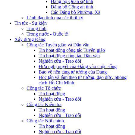
Đảng bộ Quân sự tỉnh
Đảng bộ Công an tỉnh
Các Đảng bộ Phường, Xã
Lãnh đạo tỉnh qua các thời kỳ
Tin tức - Sự kiện
Trong tỉnh
Trong nước - Quốc tế
Xây dựng Đảng
Công tác Tuyên giáo và Dân vận
Tin hoạt động công tác Tuyên giáo
Tin hoạt động công tác Dân vận
Nghiên cứu - Trao đổi
Đưa nghị quyết của Đảng vào cuộc sống
Bảo vệ nền tảng tư tưởng của Đảng
Học tập và làm theo tư tưởng, đạo đức, phong
cách Hồ Chí Minh
Công tác Tổ chức
Tin hoạt động
Nghiên cứu - Trao đổi
Công tác Kiểm tra
Tin hoạt động
Nghiên cứu - Trao đổi
Công tác Nội chính
Tin hoạt động
Nghiên cứu - Trao đổi