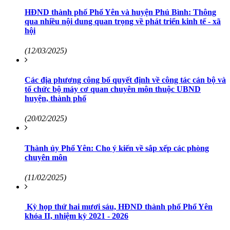
HĐND thành phố Phổ Yên và huyện Phú Bình: Thông
qua nhiều nội dung quan trọng về phát triển kinh tế - xã
hội
(12/03/2025)
Các địa phương công bố quyết định về công tác cán bộ và
tổ chức bộ máy cơ quan chuyên môn thuộc UBND
huyện, thành phố
(20/02/2025)
Thành ủy Phổ Yên: Cho ý kiến về sắp xếp các phòng
chuyên môn
(11/02/2025)
Kỳ họp thứ hai mươi sáu, HĐND thành phố Phổ Yên
khóa II, nhiệm kỳ 2021 - 2026