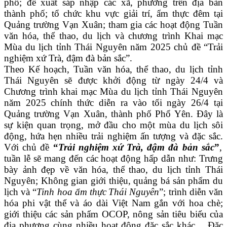
phố; đề xuất sáp nhập các xã, phường trên địa bàn
thành phố; tổ chức khu vực giải trí, ẩm thực đêm tại
Quảng trường Vạn Xuân; tham gia các hoạt động Tuần
văn hóa, thể thao, du lịch và chương trình Khai mạc
Mùa du lịch tỉnh Thái Nguyên năm 2025 chủ đề “Trải
nghiệm xứ Trà, đậm đà bản sắc”.
Theo Kế hoạch
,
Tuần văn hóa, thể thao, du lịch
tỉnh
Thái Nguyên sẽ được khởi động từ ngày 24/4
và
Chương trình khai mạc Mùa du lịch tỉnh Thái Nguyên
năm 2025
chính thức
diễn ra vào tối ngày 26/4 tại
Quảng trường Vạn Xuân
, thành phố Phổ Yên.
Đây là
sự kiện quan trọng, mở đầu cho một mùa du lịch sôi
động, hứa hẹn nhiều trải nghiệm ấn tượng và đặc sắc.
Với chủ đề
“
Trải nghiệm xứ Trà, đậm đà bản sắc
”
,
tuần lễ sẽ mang đến
các
hoạt động hấp dẫn như: Trưng
bày ảnh đẹp về văn hóa, thể thao, du lịch tỉnh Thái
Nguyên; Không gian giới thiệu, quảng bá sản phẩm du
lịch và “
Tinh hoa ẩm thực
Thái Nguyên
”;
t
rình diễn văn
hóa phi vật thể và áo dài Việt Nam gắn với hoa chè;
g
iới thiệu các sản phẩm OCOP, nông sản tiêu biểu của
địa phương cùng nhiều hoạt động đặc sắc khác…
Đặc