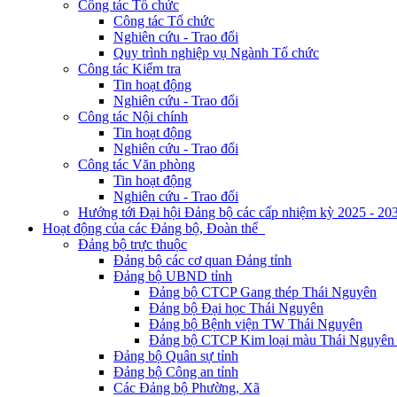
Công tác Tổ chức
Công tác Tổ chức
Nghiên cứu - Trao đổi
Quy trình nghiệp vụ Ngành Tổ chức
Công tác Kiểm tra
Tin hoạt động
Nghiên cứu - Trao đổi
Công tác Nội chính
Tin hoạt động
Nghiên cứu - Trao đổi
Công tác Văn phòng
Tin hoạt động
Nghiên cứu - Trao đổi
Hướng tới Đại hội Đảng bộ các cấp nhiệm kỳ 2025 - 20
Hoạt động của các Đảng bộ, Đoàn thể
Đảng bộ trực thuộc
Đảng bộ các cơ quan Đảng tỉnh
Đảng bộ UBND tỉnh
Đảng bộ CTCP Gang thép Thái Nguyên
Đảng bộ Đại học Thái Nguyên
Đảng bộ Bệnh viện TW Thái Nguyên
Đảng bộ CTCP Kim loại màu Thái Nguyên 
Đảng bộ Quân sự tỉnh
Đảng bộ Công an tỉnh
Các Đảng bộ Phường, Xã