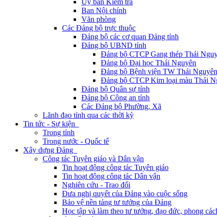
Ủy ban Kiểm tra
Ban Nội chính
Văn phòng
Các Đảng bộ trực thuộc
Đảng bộ các cơ quan Đảng tỉnh
Đảng bộ UBND tỉnh
Đảng bộ CTCP Gang thép Thái Ngu
Đảng bộ Đại học Thái Nguyên
Đảng bộ Bệnh viện TW Thái Nguyê
Đảng bộ CTCP Kim loại màu Thái N
Đảng bộ Quân sự tỉnh
Đảng bộ Công an tỉnh
Các Đảng bộ Phường, Xã
Lãnh đạo tỉnh qua các thời kỳ
Tin tức - Sự kiện
Trong tỉnh
Trong nước - Quốc tế
Xây dựng Đảng
Công tác Tuyên giáo và Dân vận
Tin hoạt động công tác Tuyên giáo
Tin hoạt động công tác Dân vận
Nghiên cứu - Trao đổi
Đưa nghị quyết của Đảng vào cuộc sống
Bảo vệ nền tảng tư tưởng của Đảng
Học tập và làm theo tư tưởng, đạo đức, phong cá