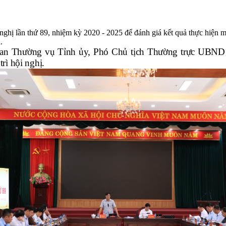
hị lần thứ 89, nhiệm kỳ 2020 - 2025 để đánh giá kết quả thực hiện mụ
.
an
Thường vụ T
ỉnh ủy, Phó
C
hủ tịch
Thường trực
UBND t
rì hội nghị.