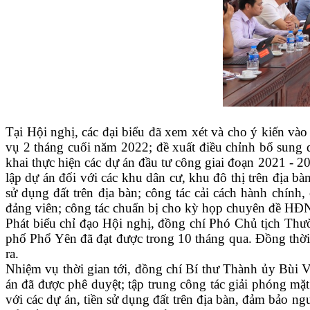
Tại
H
ội nghị
,
các đại biểu
đã
xem xét
và cho ý kiến vào 
vụ 2 tháng cuối năm 2022;
đ
ề xuất điều chỉnh bổ sung
khai thực hiện các dự án đầ
u
tư công giai đoạn 2021
-
2
lập dự án đối với các
k
hu dân cư,
k
hu đô thị trên địa bà
sử dụng đất trên địa bàn;
c
ông tác
c
ải cách hành chính,
đ
ảng viên; công tác chuẩn bị cho kỳ họp chuyên đề 
Phát biểu chỉ đạo
H
ội nghị, đồng chí
Phó
C
hủ tịch
Thườ
phố Phổ Yên đã đạt được trong 10 tháng qua. Đồng thời
ra.
Nhiệm vụ thời gian tới,
đ
ồng chí Bí
t
hư
T
hành ủy Bùi V
án đã được phê duyệt; tập trung công tác
giải phóng mặ
với các dự án, tiền sử dụng đất trên địa bàn, đảm bảo n