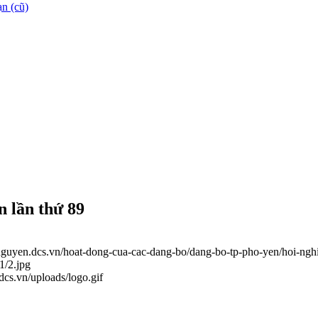
n (cũ)
 lần thứ 89
ainguyen.dcs.vn/hoat-dong-cua-cac-dang-bo/dang-bo-tp-pho-yen/hoi-ng
1/2.jpg
.dcs.vn/uploads/logo.gif