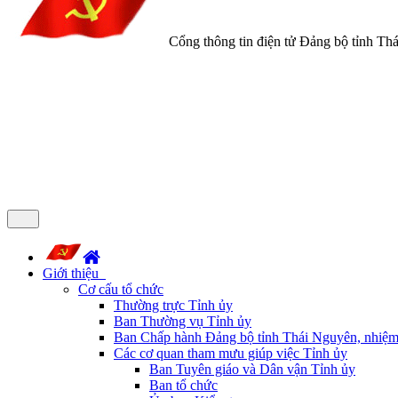
Cổng thông tin điện tử Đảng bộ tỉnh Th
Giới thiệu
Cơ cấu tổ chức
Thường trực Tỉnh ủy
Ban Thường vụ Tỉnh ủy
Ban Chấp hành Đảng bộ tỉnh Thái Nguyên, nhiệm
Các cơ quan tham mưu giúp việc Tỉnh ủy
Ban Tuyên giáo và Dân vận Tỉnh ủy
Ban tổ chức