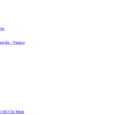
yên
n
guyên - Vimico
ch Hồ Chí Minh