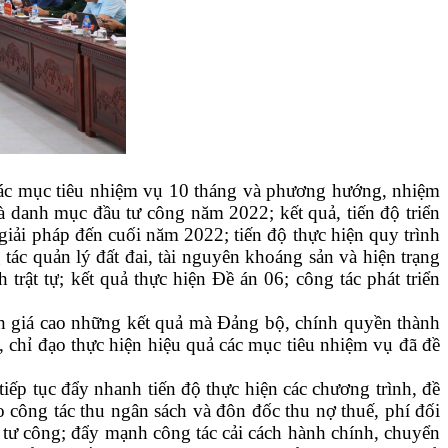
các mục tiêu nhiệm vụ 10 tháng
và
phương hướng, nhiệm
à
danh mục đầu tư công năm 2022; kết quả, tiến độ triển
 giải pháp đến cuối năm 2022;
t
iến độ thực hiện quy trình
 tác quản lý đất đai, tài nguyên khoáng sản và hiện trạng
h trật tự
;
k
ết quả thực hiện Đề án 06;
c
ông tác phát triển
h giá cao những kết quả mà Đảng bộ, chính quyền thành
,
chỉ đạo thực hiện hiệu quả các mục tiêu nhiệm vụ đã đề
tiếp
tục đ
ẩy nhanh tiến độ thực hiện các chương trình, đề
ao công tác thu ngân sách và đôn đốc thu nợ thuế, phí đối
u tư công; đẩy mạnh công tác cải cách hành chính, chuyển