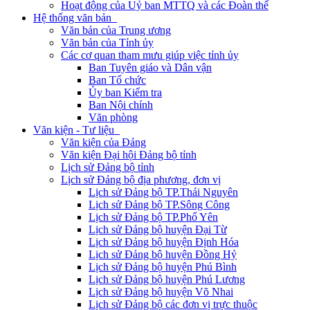
Hoạt động của Uỷ ban MTTQ và các Đoàn thể
Hệ thống văn bản
Văn bản của Trung ương
Văn bản của Tỉnh ủy
Các cơ quan tham mưu giúp việc tỉnh ủy
Ban Tuyên giáo và Dân vận
Ban Tổ chức
Ủy ban Kiểm tra
Ban Nội chính
Văn phòng
Văn kiện - Tư liệu
Văn kiện của Đảng
Văn kiện Đại hội Đảng bộ tỉnh
Lịch sử Đảng bộ tỉnh
Lịch sử Đảng bộ địa phương, đơn vị
Lịch sử Đảng bộ TP.Thái Nguyên
Lịch sử Đảng bộ TP.Sông Công
Lịch sử Đảng bộ TP.Phổ Yên
Lịch sử Đảng bộ huyện Đại Từ
Lịch sử Đảng bộ huyện Định Hóa
Lịch sử Đảng bộ huyện Đồng Hỷ
Lịch sử Đảng bộ huyện Phú Bình
Lịch sử Đảng bộ huyện Phú Lương
Lịch sử Đảng bộ huyện Võ Nhai
Lịch sử Đảng bộ các đơn vị trực thuộc