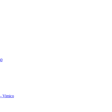
30
- Vimico