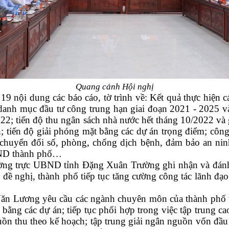
Quang cảnh Hội nghị
19 nội dung các báo cáo, tờ trình về: Kết quả thực hiện 
 danh mục đầu tư công trung hạn giai đoạn 2021
-
2025
v
022;
t
iến độ thu ngân sách nhà nước hết tháng 10/2022 và
n;
t
iến độ
giải phóng mặt bằng
các dự án trọng điểm;
c
ông
 chuyển đổi số, phòng
,
chống dịch bệnh, đảm bảo
an nin
HĐND thành phố…
ng trực
UBND tỉnh
Đặng Xuân Trường
ghi nhận và đán
 đề nghị
,
thành phố tiếp tục tăng cường công tác lãnh đạo
ăn Lương yêu cầu các ngành chuyên môn của thành phố 
t bằng
các dự án; tiếp tục phối hợp trong việc tập trung c
guồn thu theo kế hoạch; tập trung giải ngân nguồn vốn đầ