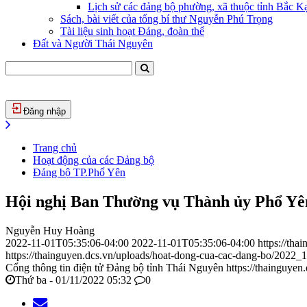
Lịch sử các đảng bộ phường, xã thuộc tỉnh Bắc Kạ
Sách, bài viết của tổng bí thư Nguyễn Phú Trọng
Tài liệu sinh hoạt Đảng, đoàn thể
Đất và Người Thái Nguyên
Đăng nhập
Trang chủ
Hoạt động của các Đảng bộ
Đảng bộ TP.Phổ Yên
Hội nghị Ban Thường vụ Thành ủy Phổ Yên
Nguyễn Huy Hoàng
2022-11-01T05:35:06-04:00
2022-11-01T05:35:06-04:00
https://th
https://thainguyen.dcs.vn/uploads/hoat-dong-cua-cac-dang-bo/2022_1
Cổng thông tin điện tử Đảng bộ tỉnh Thái Nguyên
https://thainguyen
Thứ ba - 01/11/2022 05:32
0