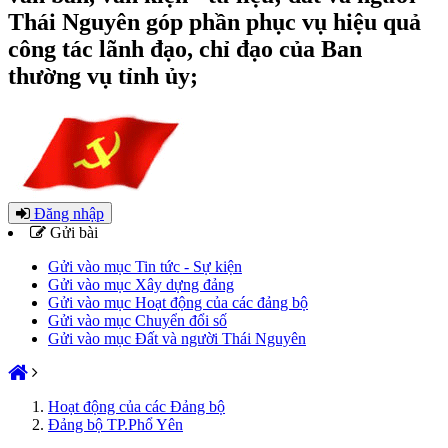
Thái Nguyên góp phần phục vụ hiệu quả
công tác lãnh đạo, chỉ đạo của Ban
thường vụ tỉnh ủy;
Đăng nhập
Gửi bài
Gửi vào mục Tin tức - Sự kiện
Gửi vào mục Xây dựng đảng
Gửi vào mục Hoạt động của các đảng bộ
Gửi vào mục Chuyển đổi số
Gửi vào mục Đất và người Thái Nguyên
Hoạt động của các Đảng bộ
Đảng bộ TP.Phổ Yên