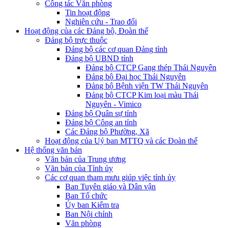
Công tác Văn phòng
Tin hoạt động
Nghiên cứu - Trao đổi
Hoạt động của các Đảng bộ, Đoàn thể
Đảng bộ trực thuộc
Đảng bộ các cơ quan Đảng tỉnh
Đảng bộ UBND tỉnh
Đảng bộ CTCP Gang thép Thái Nguyên
Đảng bộ Đại học Thái Nguyên
Đảng bộ Bệnh viện TW Thái Nguyên
Đảng bộ CTCP Kim loại màu Thái
Nguyên - Vimico
Đảng bộ Quân sự tỉnh
Đảng bộ Công an tỉnh
Các Đảng bộ Phường, Xã
Hoạt động của Uỷ ban MTTQ và các Đoàn thể
Hệ thống văn bản
Văn bản của Trung ương
Văn bản của Tỉnh ủy
Các cơ quan tham mưu giúp việc tỉnh ủy
Ban Tuyên giáo và Dân vận
Ban Tổ chức
Ủy ban Kiểm tra
Ban Nội chính
Văn phòng