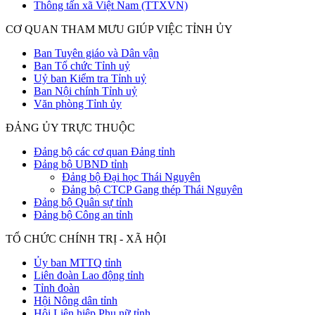
Thông tấn xã Việt Nam (TTXVN)
CƠ QUAN THAM MƯU GIÚP VIỆC TỈNH ỦY
Ban Tuyên giáo và Dân vận
Ban Tổ chức Tỉnh uỷ
Uỷ ban Kiểm tra Tỉnh uỷ
Ban Nội chính Tỉnh uỷ
Văn phòng Tỉnh ủy
ĐẢNG ỦY TRỰC THUỘC
Đảng bộ các cơ quan Đảng tỉnh
Đảng bộ UBND tỉnh
Đảng bộ Đại học Thái Nguyên
Đảng bộ CTCP Gang thép Thái Nguyên
Đảng bộ Quân sự tỉnh
Đảng bộ Công an tỉnh
TỔ CHỨC CHÍNH TRỊ - XÃ HỘI
Ủy ban MTTQ tỉnh
Liên đoàn Lao động tỉnh
Tỉnh đoàn
Hội Nông dân tỉnh
Hội Liên hiệp Phụ nữ tỉnh