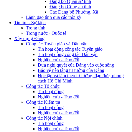
Đảng bộ Quân sự tỉnh
Đảng bộ Công an tỉnh
Các Đảng bộ Phường, Xã
Lãnh đạo tỉnh qua các thời kỳ
Tin tức - Sự kiện
Trong tỉnh
Trong nước - Quốc tế
Xây dựng Đảng
Công tác Tuyên giáo và Dân vận
Tin hoạt động công tác Tuyên giáo
Tin hoạt động công tác Dân vận
Nghiên cứu - Trao đổi
Đưa nghị quyết của Đảng vào cuộc sống
Bảo vệ nền tảng tư tưởng của Đảng
Học tập và làm theo tư tưởng, đạo đức, phong
cách Hồ Chí Minh
Công tác Tổ chức
Tin hoạt động
Nghiên cứu - Trao đổi
Công tác Kiểm tra
Tin hoạt động
Nghiên cứu - Trao đổi
Công tác Nội chính
Tin hoạt động
Nghiên cứu - Trao đổi