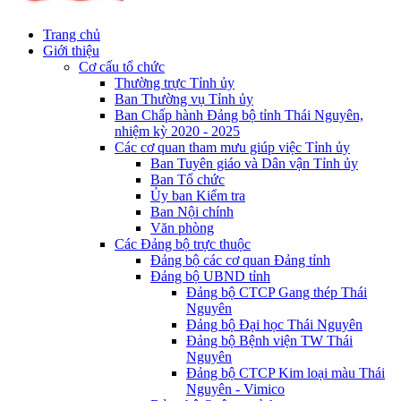
Trang chủ
Giới thiệu
Cơ cấu tổ chức
Thường trực Tỉnh ủy
Ban Thường vụ Tỉnh ủy
Ban Chấp hành Đảng bộ tỉnh Thái Nguyên,
nhiệm kỳ 2020 - 2025
Các cơ quan tham mưu giúp việc Tỉnh ủy
Ban Tuyên giáo và Dân vận Tỉnh ủy
Ban Tổ chức
Ủy ban Kiểm tra
Ban Nội chính
Văn phòng
Các Đảng bộ trực thuộc
Đảng bộ các cơ quan Đảng tỉnh
Đảng bộ UBND tỉnh
Đảng bộ CTCP Gang thép Thái
Nguyên
Đảng bộ Đại học Thái Nguyên
Đảng bộ Bệnh viện TW Thái
Nguyên
Đảng bộ CTCP Kim loại màu Thái
Nguyên - Vimico