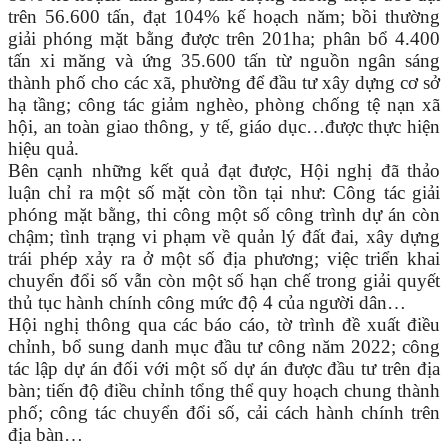
trên 56.600 tấn, đạt 104% kế hoạch năm; bồi thường
giải phóng mặt bằng được trên 201ha; phân bổ 4.400
tấn xi măng và ứng 35.600 tấn từ nguồn ngân sáng
thành phố cho các xã, ph
ường để đầu tư xây dựng cơ sở
hạ tần
g; c
ông tác giảm nghèo, ph
òng chống tệ nạn xã
hội, an toàn giao thông, y tế, giáo dục…được thực hiện
hiệu quả.
Bên cạnh những kết quả đạt được, Hội nghị đã thảo
luận chỉ ra một số mặt còn tồn tại như: Công tác giải
phóng mặt bằng, thi công một số công trình dự án còn
chậm; tình trạng vi phạm về quản lý đất đai, xây dựng
trái phép xảy ra ở một số địa phương; việc triển khai
chuyển đổi số vẫn còn một số hạn chế trong giải quyết
thủ tục hành chính công mức độ 4 của người dân…
Hội nghị thông qua các báo cáo, tờ trình đề xuất điều
chỉnh, bổ sung danh mục đầu tư công năm 2022; công
tác lập dự án đối với một số dự án được đầu tư trên địa
bàn; tiến độ điều chỉnh tổng thể quy hoạch chung thành
phố; công tác chuyển đổi số, cải cách hành chính trên
địa bàn…