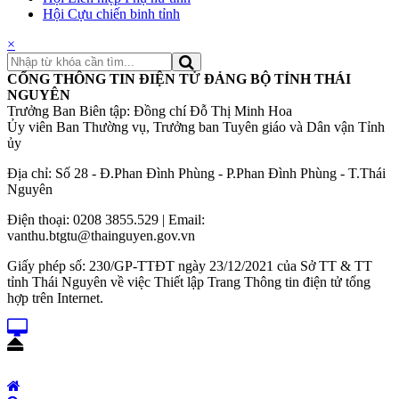
Hội Cựu chiến binh tỉnh
×
CỔNG THÔNG TIN ĐIỆN TỬ ĐẢNG BỘ TỈNH THÁI
NGUYÊN
Trưởng Ban Biên tập: Đồng chí Đỗ Thị Minh Hoa
Ủy viên Ban Thường vụ, Trưởng ban Tuyên giáo và Dân vận Tỉnh
ủy
Địa chỉ: Số 28 - Đ.Phan Đình Phùng - P.Phan Đình Phùng - T.Thái
Nguyên
Điện thoại: 0208 3855.529 | Email:
vanthu.btgtu@thainguyen.gov.vn
Giấy phép số: 230/GP-TTĐT ngày 23/12/2021 của Sở TT & TT
tỉnh Thái Nguyên về việc Thiết lập Trang Thông tin điện tử tổng
hợp trên Internet.