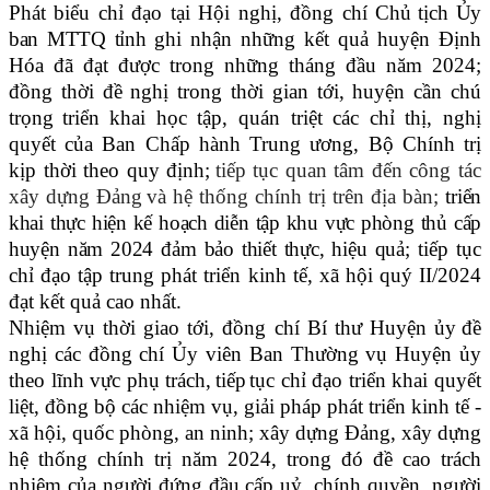
Phát biểu chỉ đạo tại Hội nghị,
đồng chí
Chủ tịch Ủy
ban
MTTQ
tỉnh
ghi nhận những kết quả huyện Định
Hóa đã đạt được trong những tháng đầu năm 202
4
;
đồng thời đề nghị trong thời gian tới, huyện cần
chú
trọng
triển khai học tập, quán triệt các chỉ thị, nghị
quyết của Ban Chấp hành Trung ương, Bộ Chính trị
kịp thời theo quy định
;
t
iếp tục quan tâm đến công tác
xây dựng Đảng
và hệ thống chính trị trên địa bàn;
triển
khai thực hiện kế hoạch diễn tập khu vực phòng thủ cấp
huyện năm 2024 đảm bảo thiết thực, hiệu quả
;
tiếp tục
chỉ đạo
tập trung phát triển kinh tế,
xã hội
quý
II/2024
đạt kết quả cao nhất
.
Nhiệm vụ thời giao tới, đ
ồng chí
Bí thư Huyện ủy
đề
nghị
các
đồng chí
Ủy viên Ban Thường vụ
Huyện ủy
theo lĩnh vực phụ trách
,
t
iếp
tục chỉ đạo triển khai quyết
liệt,
đồng bộ các nhiệm vụ, giải pháp
phát triển kinh tế -
xã hội, quốc phòng, an ninh; xây dựng Đảng, xây dựng
hệ thống chính trị năm 2024, t
rong đó đề cao trách
nhiệm của người đứng đầu cấp uỷ, chính quyền, người