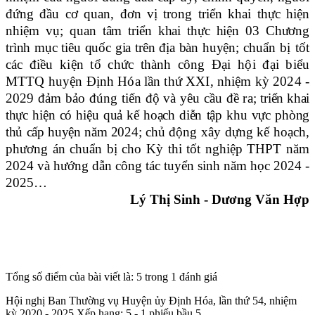
đứng đầu cơ quan, đơn vị trong triển khai thực hiện
nhiệm v
ụ;
q
uan tâm triển khai t
hực hiện 03 Chương
trình mục tiêu quốc gia
trên địa bàn huyện
;
c
huẩn bị tốt
các điều kiện tổ chức thành công
Đại hội đại biểu
MTTQ
huyện Định Hóa lần thứ
XXI
, nhiệm kỳ 2024 -
2029 đảm bảo đúng tiến độ và yêu cầu đề ra
;
triển khai
thực hiện
có hiệu quả
kế hoạch diễn tập khu vực phòng
thủ cấp huyện năm 2024
;
c
hủ động xây dựng kế hoạch,
phương án chuẩn bị cho Kỳ thi tốt nghiệp THPT năm
2024 và hướng dẫn công tác tuyển sinh năm học 2024 -
2025…
Lý Thị Sinh - Dương Văn Hợp
Tổng số điểm của bài viết là: 5 trong 1 đánh giá
Hội nghị Ban Thường vụ Huyện ủy Định Hóa, lần thứ 54, nhiệm
kỳ 2020 - 2025
Xếp hạng:
5
-
1
phiếu bầu
5