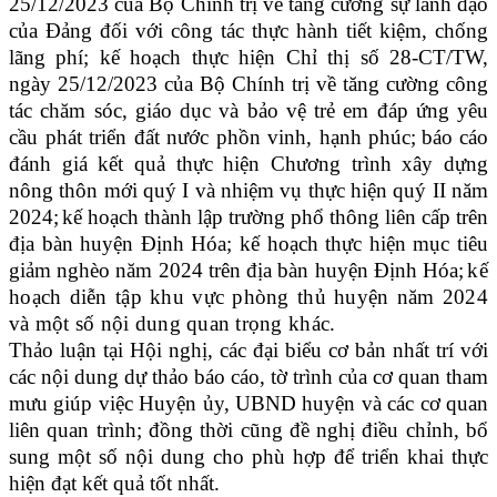
25/12/2023 của Bộ Chính trị về tăng cường sự lãnh đạo
của Đảng đối với công tác thực hành tiết kiệm, chống
lãng phí;
k
ế hoạch
thực hiện Chỉ thị số 28-CT/TW,
ngày 25/12/2023 của Bộ Chính trị về tăng cường công
tác chăm sóc, giáo dục và bảo vệ trẻ em đáp ứng yêu
cầu phát triển đất nước phồn vinh, hạnh phúc;
b
áo cáo
đánh giá kết quả thực hiện Chương trình xây dựng
nông thôn mới quý I và nhiệm vụ thực hiện quý II
năm
2024;
k
ế hoạch thành lập trường phổ thông liên cấp trên
địa bàn huyện Định Hóa;
k
ế hoạch thực hiện mục tiêu
giảm nghèo năm 2024 trên địa bàn huyện Định Hóa;
k
ế
hoạch diễn tập khu vực phòng thủ huyện năm 202
4
và một số nội dung quan trọng khác.
Thảo luận tại Hội nghị, các
đại biểu
cơ bản nhất trí với
các nội dung
dự thảo
báo cáo, tờ trình của
cơ quan tham
mưu giúp việc Huyện ủy
, UBND huyện và các cơ quan
liên quan trình; đồng thời cũng đề nghị điều chỉnh, bổ
sung một số nội dung cho phù hợp để triển khai thực
hiện đạt kết quả tốt nhất.