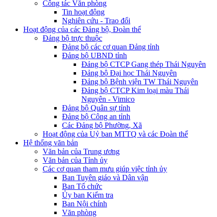
Công tác Văn phòng
Tin hoạt động
Nghiên cứu - Trao đổi
Hoạt động của các Đảng bộ, Đoàn thể
Đảng bộ trực thuộc
Đảng bộ các cơ quan Đảng tỉnh
Đảng bộ UBND tỉnh
Đảng bộ CTCP Gang thép Thái Nguyên
Đảng bộ Đại học Thái Nguyên
Đảng bộ Bệnh viện TW Thái Nguyên
Đảng bộ CTCP Kim loại màu Thái
Nguyên - Vimico
Đảng bộ Quân sự tỉnh
Đảng bộ Công an tỉnh
Các Đảng bộ Phường, Xã
Hoạt động của Uỷ ban MTTQ và các Đoàn thể
Hệ thống văn bản
Văn bản của Trung ương
Văn bản của Tỉnh ủy
Các cơ quan tham mưu giúp việc tỉnh ủy
Ban Tuyên giáo và Dân vận
Ban Tổ chức
Ủy ban Kiểm tra
Ban Nội chính
Văn phòng