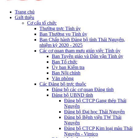
Trang chủ
Giới thiệu
Cơ cấu tổ chức
Thường trực Tỉnh ủy
Ban Thường vụ Tỉnh ủy
Ban Chấp hành Đảng bộ tỉnh Thái Nguyên,
nhiệm kỳ 2020 - 2025
Các cơ quan tham mưu giúp việc Tỉnh ủy
Ban Tuyên giáo và Dân vận Tỉnh ủy
Ban Tổ chức
Ủy ban Kiểm tra
Ban Nội chính
Văn phòng
Các Đảng bộ trực thuộc
Đảng bộ các cơ quan Đảng tỉnh
Đảng bộ UBND tỉnh
Đảng bộ CTCP Gang thép Thái
Nguyên
Đảng bộ Đại học Thái Nguyên
Đảng bộ Bệnh viện TW Thái
Nguyên
Đảng bộ CTCP Kim loại màu Thái
Nguyên - Vimico