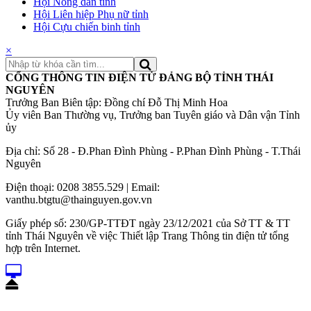
Hội Nông dân tỉnh
Hội Liên hiệp Phụ nữ tỉnh
Hội Cựu chiến binh tỉnh
×
CỔNG THÔNG TIN ĐIỆN TỬ ĐẢNG BỘ TỈNH THÁI
NGUYÊN
Trưởng Ban Biên tập: Đồng chí Đỗ Thị Minh Hoa
Ủy viên Ban Thường vụ, Trưởng ban Tuyên giáo và Dân vận Tỉnh
ủy
Địa chỉ: Số 28 - Đ.Phan Đình Phùng - P.Phan Đình Phùng - T.Thái
Nguyên
Điện thoại: 0208 3855.529 | Email:
vanthu.btgtu@thainguyen.gov.vn
Giấy phép số: 230/GP-TTĐT ngày 23/12/2021 của Sở TT & TT
tỉnh Thái Nguyên về việc Thiết lập Trang Thông tin điện tử tổng
hợp trên Internet.