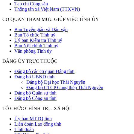
Tạp chí Cộng sản
Thông tấn xã Việt Nam (TTXVN)
CƠ QUAN THAM MƯU GIÚP VIỆC TỈNH ỦY
Ban Tuyên giáo và Dân vận
Ban Tổ chức Tỉnh uỷ
Uỷ ban Kiểm tra Tỉnh uỷ
Ban Nội chính Tỉnh uỷ
Văn phòng Tỉnh ủy
ĐẢNG ỦY TRỰC THUỘC
Đảng bộ các cơ quan Đảng tỉnh
Đảng bộ UBND tỉnh
Đảng bộ Đại học Thái Nguyên
Đảng bộ CTCP Gang thép Thái Nguyên
Đảng bộ Quân sự tỉnh
Đảng bộ Công an tỉnh
TỔ CHỨC CHÍNH TRỊ - XÃ HỘI
Ủy ban MTTQ tỉnh
Liên đoàn Lao động tỉnh
Tỉnh đoàn