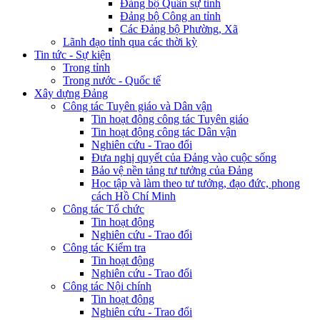
Đảng bộ Quân sự tỉnh
Đảng bộ Công an tỉnh
Các Đảng bộ Phường, Xã
Lãnh đạo tỉnh qua các thời kỳ
Tin tức - Sự kiện
Trong tỉnh
Trong nước - Quốc tế
Xây dựng Đảng
Công tác Tuyên giáo và Dân vận
Tin hoạt động công tác Tuyên giáo
Tin hoạt động công tác Dân vận
Nghiên cứu - Trao đổi
Đưa nghị quyết của Đảng vào cuộc sống
Bảo vệ nền tảng tư tưởng của Đảng
Học tập và làm theo tư tưởng, đạo đức, phong
cách Hồ Chí Minh
Công tác Tổ chức
Tin hoạt động
Nghiên cứu - Trao đổi
Công tác Kiểm tra
Tin hoạt động
Nghiên cứu - Trao đổi
Công tác Nội chính
Tin hoạt động
Nghiên cứu - Trao đổi