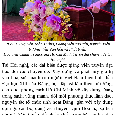
PGS. TS Nguyễn Toàn Thắng, Giảng viên cao cấp, nguyên Viện
trưởng Viện Văn hóa và Phát triển,
Học viện Chính trị quốc gia Hồ Chí Minh truyền đạt
chuyên đề tại
Hội nghị
Tại Hội nghị, các đại biểu được giảng viên truyền đạt,
trao đổi các chuyên đề: Xây dựng và phát huy giá trị
văn hóa, sức mạnh con người Việt Nam theo tinh thần
Đại hội XIII của Đảng; học tập và làm theo tư tưởng,
đạo đức, phong cách Hồ Chí Minh về xây dựng Đảng
trong sạch, vững mạnh, đổi mới phương thức lãnh đạo,
nguyên tắc tổ chức sinh hoạt Đảng, gắn với xây dựng
đội ngũ cán bộ, đảng viên huyện Định Hóa thật sự tiên
phong gương mẫu, đủ phẩm chất, năng lực, uy tín, đáp