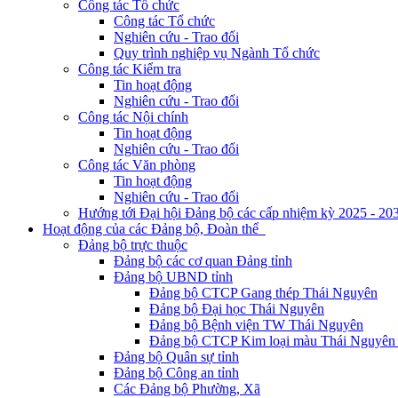
Công tác Tổ chức
Công tác Tổ chức
Nghiên cứu - Trao đổi
Quy trình nghiệp vụ Ngành Tổ chức
Công tác Kiểm tra
Tin hoạt động
Nghiên cứu - Trao đổi
Công tác Nội chính
Tin hoạt động
Nghiên cứu - Trao đổi
Công tác Văn phòng
Tin hoạt động
Nghiên cứu - Trao đổi
Hướng tới Đại hội Đảng bộ các cấp nhiệm kỳ 2025 - 20
Hoạt động của các Đảng bộ, Đoàn thể
Đảng bộ trực thuộc
Đảng bộ các cơ quan Đảng tỉnh
Đảng bộ UBND tỉnh
Đảng bộ CTCP Gang thép Thái Nguyên
Đảng bộ Đại học Thái Nguyên
Đảng bộ Bệnh viện TW Thái Nguyên
Đảng bộ CTCP Kim loại màu Thái Nguyên 
Đảng bộ Quân sự tỉnh
Đảng bộ Công an tỉnh
Các Đảng bộ Phường, Xã