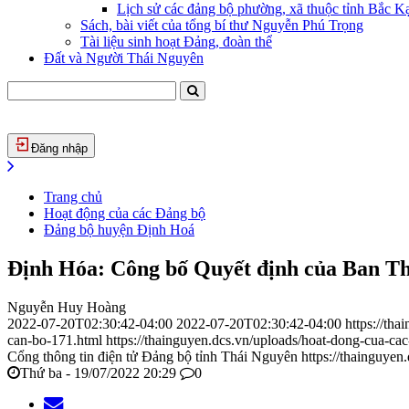
Lịch sử các đảng bộ phường, xã thuộc tỉnh Bắc Kạ
Sách, bài viết của tổng bí thư Nguyễn Phú Trọng
Tài liệu sinh hoạt Đảng, đoàn thể
Đất và Người Thái Nguyên
Đăng nhập
Trang chủ
Hoạt động của các Đảng bộ
Đảng bộ huyện Định Hoá
Định Hóa: Công bố Quyết định của Ban Th
Nguyễn Huy Hoàng
2022-07-20T02:30:42-04:00
2022-07-20T02:30:42-04:00
https://th
can-bo-171.html
https://thainguyen.dcs.vn/uploads/hoat-dong-cua-
Cổng thông tin điện tử Đảng bộ tỉnh Thái Nguyên
https://thainguyen
Thứ ba - 19/07/2022 20:29
0