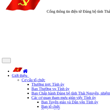
Cổng thông tin điện tử Đảng bộ tỉnh Th
Giới thiệu
Cơ cấu tổ chức
Thường trực Tỉnh ủy
Ban Thường vụ Tỉnh ủy
Ban Chấp hành Đảng bộ tỉnh Thái Nguyên, nhiệm
Các cơ quan tham mưu giúp việc Tỉnh ủy
Ban Tuyên giáo và Dân vận Tỉnh ủy
Ban tổ chức