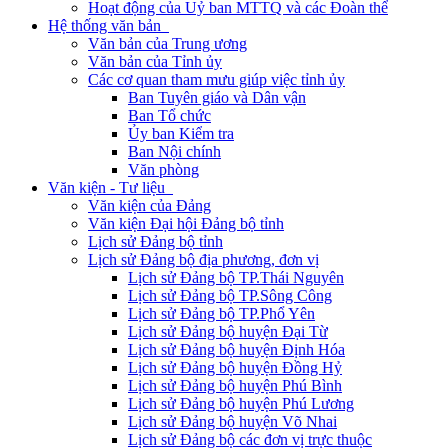
Hoạt động của Uỷ ban MTTQ và các Đoàn thể
Hệ thống văn bản
Văn bản của Trung ương
Văn bản của Tỉnh ủy
Các cơ quan tham mưu giúp việc tỉnh ủy
Ban Tuyên giáo và Dân vận
Ban Tổ chức
Ủy ban Kiểm tra
Ban Nội chính
Văn phòng
Văn kiện - Tư liệu
Văn kiện của Đảng
Văn kiện Đại hội Đảng bộ tỉnh
Lịch sử Đảng bộ tỉnh
Lịch sử Đảng bộ địa phương, đơn vị
Lịch sử Đảng bộ TP.Thái Nguyên
Lịch sử Đảng bộ TP.Sông Công
Lịch sử Đảng bộ TP.Phổ Yên
Lịch sử Đảng bộ huyện Đại Từ
Lịch sử Đảng bộ huyện Định Hóa
Lịch sử Đảng bộ huyện Đồng Hỷ
Lịch sử Đảng bộ huyện Phú Bình
Lịch sử Đảng bộ huyện Phú Lương
Lịch sử Đảng bộ huyện Võ Nhai
Lịch sử Đảng bộ các đơn vị trực thuộc