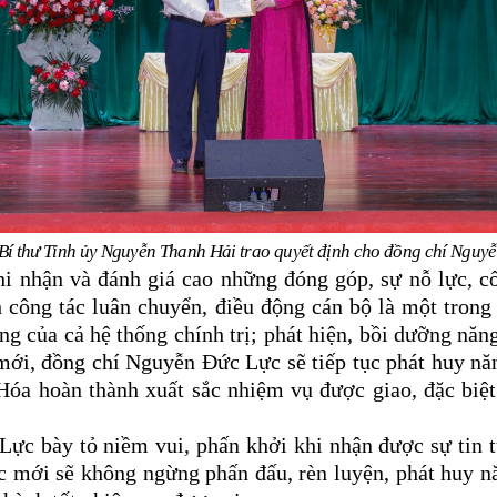
Bí thư Tỉnh ủy Nguyễn Thanh Hải trao quyết định cho đồng chí Nguy
ghi nhận và đánh giá cao những đóng góp, sự nỗ lực,
h c
ông tác luân chuyển, điều động cán bộ là một tron
g của cả hệ thống chính trị; phát hiện, bồi dưỡng năng 
 mới, đồng chí Nguyễn Đức Lực sẽ tiếp tục phát huy nă
a hoàn thành xuất sắc nhiệm vụ được giao, đặc biệ
ực bày tỏ niềm vui, phấn khởi khi nhận được sự tin 
mới sẽ không ngừng phấn đấu, rèn luyện, phát huy năn