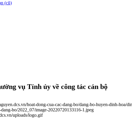
n (cũ)
ường vụ Tỉnh ủy về công tác cán bộ
ainguyen.dcs.vn/hoat-dong-cua-cac-dang-bo/dang-bo-huyen-dinh-hoa/di
cac-dang-bo/2022_07/image-20220720133116-1.jpeg
.dcs.vn/uploads/logo.gif