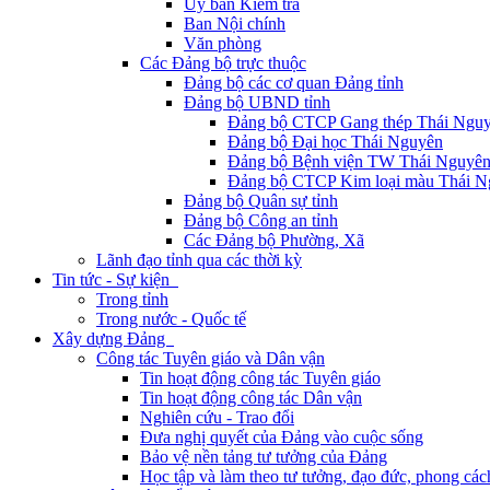
Ủy ban Kiểm tra
Ban Nội chính
Văn phòng
Các Đảng bộ trực thuộc
Đảng bộ các cơ quan Đảng tỉnh
Đảng bộ UBND tỉnh
Đảng bộ CTCP Gang thép Thái Ngu
Đảng bộ Đại học Thái Nguyên
Đảng bộ Bệnh viện TW Thái Nguyê
Đảng bộ CTCP Kim loại màu Thái N
Đảng bộ Quân sự tỉnh
Đảng bộ Công an tỉnh
Các Đảng bộ Phường, Xã
Lãnh đạo tỉnh qua các thời kỳ
Tin tức - Sự kiện
Trong tỉnh
Trong nước - Quốc tế
Xây dựng Đảng
Công tác Tuyên giáo và Dân vận
Tin hoạt động công tác Tuyên giáo
Tin hoạt động công tác Dân vận
Nghiên cứu - Trao đổi
Đưa nghị quyết của Đảng vào cuộc sống
Bảo vệ nền tảng tư tưởng của Đảng
Học tập và làm theo tư tưởng, đạo đức, phong cá