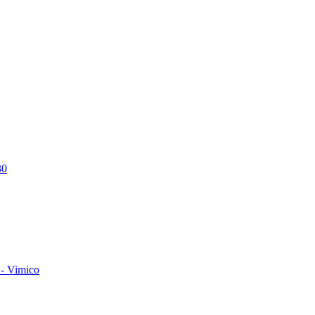
30
- Vimico