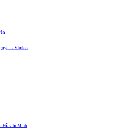
yên
n
guyên - Vimico
ch Hồ Chí Minh