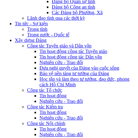
Đảng bộ Quân sự tỉnh
Đảng bộ Công an tỉnh
Các Đảng bộ Phường, Xã
Lãnh đạo tỉnh qua các thời kỳ
Tin tức - Sự kiện
Trong tỉnh
Trong nước - Quốc tế
Xây dựng Đảng
Công tác Tuyên giáo và Dân vận
Tin hoạt động công tác Tuyên giáo
Tin hoạt động công tác Dân vận
Nghiên cứu - Trao đổi
Đưa nghị quyết của Đảng vào cuộc sống
Bảo vệ nền tảng tư tưởng của Đảng
Học tập và làm theo tư tưởng, đạo đức, phong
cách Hồ Chí Minh
Công tác Tổ chức
Tin hoạt động
Nghiên cứu - Trao đổi
Công tác Kiểm tra
Tin hoạt động
Nghiên cứu - Trao đổi
Công tác Nội chính
Tin hoạt động
Nghiên cứu - Trao đổi