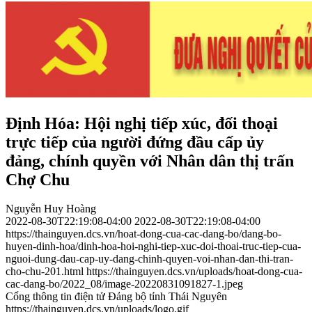
Định Hóa: Hội nghị tiếp xúc, đối thoại
trực tiếp của người đứng đầu cấp ủy
đảng, chính quyền với Nhân dân thị trấn
Chợ Chu
Nguyễn Huy Hoàng
2022-08-30T22:19:08-04:00
2022-08-30T22:19:08-04:00
https://thainguyen.dcs.vn/hoat-dong-cua-cac-dang-bo/dang-bo-
huyen-dinh-hoa/dinh-hoa-hoi-nghi-tiep-xuc-doi-thoai-truc-tiep-cua-
nguoi-dung-dau-cap-uy-dang-chinh-quyen-voi-nhan-dan-thi-tran-
cho-chu-201.html
https://thainguyen.dcs.vn/uploads/hoat-dong-cua-
cac-dang-bo/2022_08/image-20220831091827-1.jpeg
Cổng thông tin điện tử Đảng bộ tỉnh Thái Nguyên
https://thainguyen.dcs.vn/uploads/logo.gif