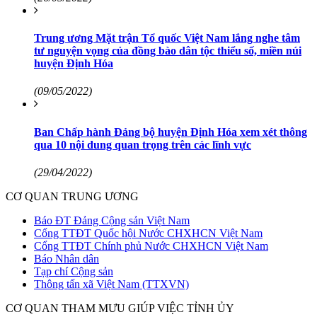
Trung ương Mặt trận Tổ quốc Việt Nam lắng nghe tâm
tư nguyện vọng của đồng bào dân tộc thiểu số, miền núi
huyện Định Hóa
(09/05/2022)
Ban Chấp hành Đảng bộ huyện Định Hóa xem xét thông
qua 10 nội dung quan trọng trên các lĩnh vực
(29/04/2022)
CƠ QUAN TRUNG ƯƠNG
Báo ĐT Đảng Cộng sản Việt Nam
Cổng TTĐT Quốc hội Nước CHXHCN Việt Nam
Cổng TTĐT Chính phủ Nước CHXHCN Việt Nam
Báo Nhân dân
Tạp chí Cộng sản
Thông tấn xã Việt Nam (TTXVN)
CƠ QUAN THAM MƯU GIÚP VIỆC TỈNH ỦY