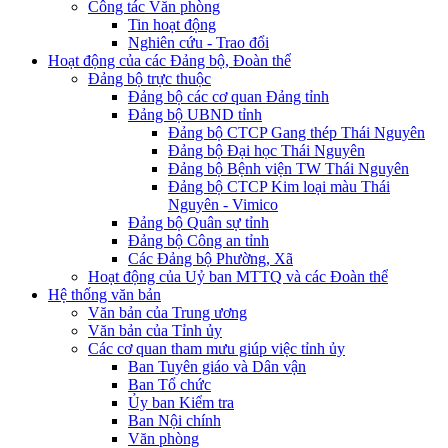
Công tác Văn phòng
Tin hoạt động
Nghiên cứu - Trao đổi
Hoạt động của các Đảng bộ, Đoàn thể
Đảng bộ trực thuộc
Đảng bộ các cơ quan Đảng tỉnh
Đảng bộ UBND tỉnh
Đảng bộ CTCP Gang thép Thái Nguyên
Đảng bộ Đại học Thái Nguyên
Đảng bộ Bệnh viện TW Thái Nguyên
Đảng bộ CTCP Kim loại màu Thái
Nguyên - Vimico
Đảng bộ Quân sự tỉnh
Đảng bộ Công an tỉnh
Các Đảng bộ Phường, Xã
Hoạt động của Uỷ ban MTTQ và các Đoàn thể
Hệ thống văn bản
Văn bản của Trung ương
Văn bản của Tỉnh ủy
Các cơ quan tham mưu giúp việc tỉnh ủy
Ban Tuyên giáo và Dân vận
Ban Tổ chức
Ủy ban Kiểm tra
Ban Nội chính
Văn phòng