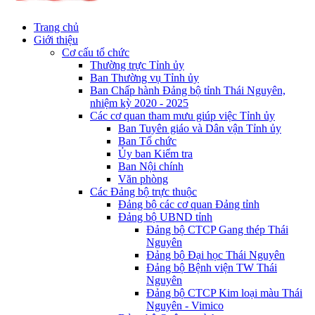
Trang chủ
Giới thiệu
Cơ cấu tổ chức
Thường trực Tỉnh ủy
Ban Thường vụ Tỉnh ủy
Ban Chấp hành Đảng bộ tỉnh Thái Nguyên,
nhiệm kỳ 2020 - 2025
Các cơ quan tham mưu giúp việc Tỉnh ủy
Ban Tuyên giáo và Dân vận Tỉnh ủy
Ban Tổ chức
Ủy ban Kiểm tra
Ban Nội chính
Văn phòng
Các Đảng bộ trực thuộc
Đảng bộ các cơ quan Đảng tỉnh
Đảng bộ UBND tỉnh
Đảng bộ CTCP Gang thép Thái
Nguyên
Đảng bộ Đại học Thái Nguyên
Đảng bộ Bệnh viện TW Thái
Nguyên
Đảng bộ CTCP Kim loại màu Thái
Nguyên - Vimico