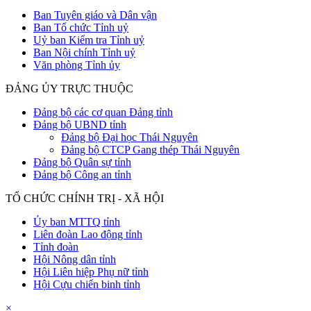
Ban Tuyên giáo và Dân vận
Ban Tổ chức Tỉnh uỷ
Uỷ ban Kiểm tra Tỉnh uỷ
Ban Nội chính Tỉnh uỷ
Văn phòng Tỉnh ủy
ĐẢNG ỦY TRỰC THUỘC
Đảng bộ các cơ quan Đảng tỉnh
Đảng bộ UBND tỉnh
Đảng bộ Đại học Thái Nguyên
Đảng bộ CTCP Gang thép Thái Nguyên
Đảng bộ Quân sự tỉnh
Đảng bộ Công an tỉnh
TỔ CHỨC CHÍNH TRỊ - XÃ HỘI
Ủy ban MTTQ tỉnh
Liên đoàn Lao động tỉnh
Tỉnh đoàn
Hội Nông dân tỉnh
Hội Liên hiệp Phụ nữ tỉnh
Hội Cựu chiến binh tỉnh
×