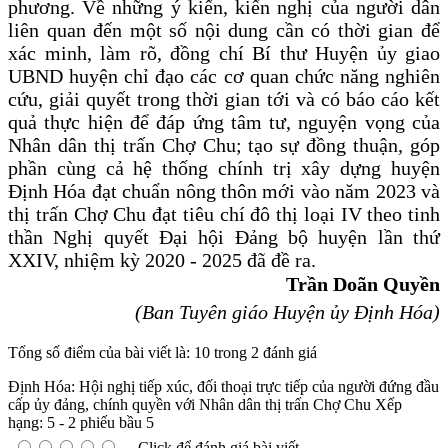
phương. Về những ý kiến, kiến nghị của người dân
liên quan đến một số nội dung cần có thời gian để
xác minh, làm rõ, đồng chí Bí thư Huyện ủy giao
UBND huyện chỉ đạo các cơ quan chức năng nghiên
cứu, giải quyết trong thời gian tới và có báo cáo kết
quả thực hiện để đáp ứng tâm tư, nguyện vọng của
Nhân dân thị trấn Chợ Chu; tạo sự đồng thuận, góp
phần cùng cả hệ thống chính trị xây dựng huyện
Định Hóa đạt chuẩn nông thôn mới vào năm 2023 và
thị trấn Chợ Chu đạt tiêu chí đô thị loại IV theo tinh
thần Nghị quyết Đại hội Đảng bộ huyện lần thứ
XXIV, nhiệm kỳ 2020 - 2025 đã đề ra.
Trần Doãn Quyền
(Ban Tuyên giáo Huyện ủy Định Hóa)
Tổng số điểm của bài viết là: 10 trong 2 đánh giá
Định Hóa: Hội nghị tiếp xúc, đối thoại trực tiếp của người đứng đầu
cấp ủy đảng, chính quyền với Nhân dân thị trấn Chợ Chu
Xếp
hạng:
5
-
2
phiếu bầu
5
Click để đánh giá bài viết