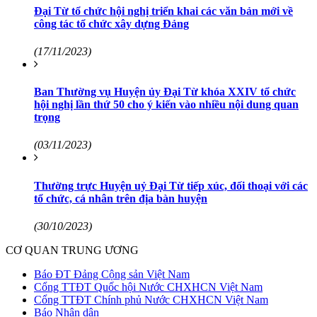
Đại Từ tổ chức hội nghị triển khai các văn bản mới về
công tác tổ chức xây dựng Đảng
(17/11/2023)
Ban Thường vụ Huyện ủy Đại Từ khóa XXIV tổ chức
hội nghị lần thứ 50 cho ý kiến vào nhiều nội dung quan
trọng
(03/11/2023)
Thường trực Huyện uỷ Đại Từ tiếp xúc, đối thoại với các
tổ chức, cá nhân trên địa bàn huyện
(30/10/2023)
CƠ QUAN TRUNG ƯƠNG
Báo ĐT Đảng Cộng sản Việt Nam
Cổng TTĐT Quốc hội Nước CHXHCN Việt Nam
Cổng TTĐT Chính phủ Nước CHXHCN Việt Nam
Báo Nhân dân