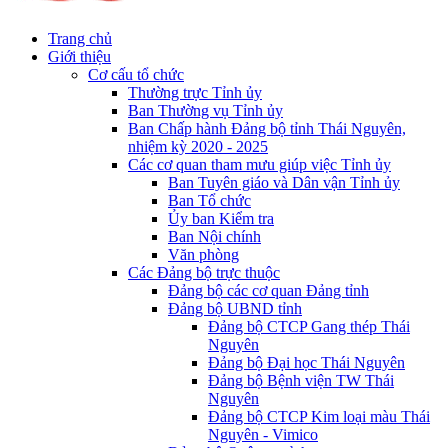
Trang chủ
Giới thiệu
Cơ cấu tổ chức
Thường trực Tỉnh ủy
Ban Thường vụ Tỉnh ủy
Ban Chấp hành Đảng bộ tỉnh Thái Nguyên,
nhiệm kỳ 2020 - 2025
Các cơ quan tham mưu giúp việc Tỉnh ủy
Ban Tuyên giáo và Dân vận Tỉnh ủy
Ban Tổ chức
Ủy ban Kiểm tra
Ban Nội chính
Văn phòng
Các Đảng bộ trực thuộc
Đảng bộ các cơ quan Đảng tỉnh
Đảng bộ UBND tỉnh
Đảng bộ CTCP Gang thép Thái
Nguyên
Đảng bộ Đại học Thái Nguyên
Đảng bộ Bệnh viện TW Thái
Nguyên
Đảng bộ CTCP Kim loại màu Thái
Nguyên - Vimico