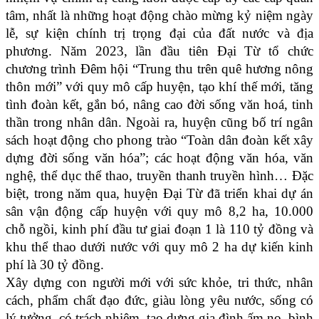
tâm, nhất là những hoạt động chào mừng kỷ niệm ngày
lễ, sự kiện chính trị trọng đại của đất nước và địa
phương. Năm 2023, lần đầu tiên Đại Từ tổ chức
chương trình Đêm hội “Trung thu trên quê hương nông
thôn mới” với quy mô cấp huyện, tạo khí thế mới, tăng
tình đoàn kết, gắn bó, nâng cao đời sống văn hoá, tinh
thần trong nhân dân. Ngoài ra, huyện cũng bố trí ngân
sách hoạt động cho phong trào “Toàn dân đoàn kết xây
dựng đời sống văn hóa”; các hoạt động văn hóa, văn
nghệ, thể dục thể thao, truyền thanh truyền hình… Đặc
biệt, trong năm qua, huyện Đại Từ đã triển khai dự án
sân vận động cấp huyện với quy mô 8,2 ha, 10.000
chỗ ngồi, kinh phí đầu tư giai đoạn 1 là 110 tỷ đồng và
khu thể thao dưới nước với quy mô 2 ha dự kiến kinh
phí là 30 tỷ đồng.
Xây dựng con người mới với sức khỏe, tri thức, nhân
cách, phẩm chất đạo đức, giàu lòng yêu nước, sống có
lý tưởng, có trách nhiệm, tạo dựng gia đình ấm no, bình