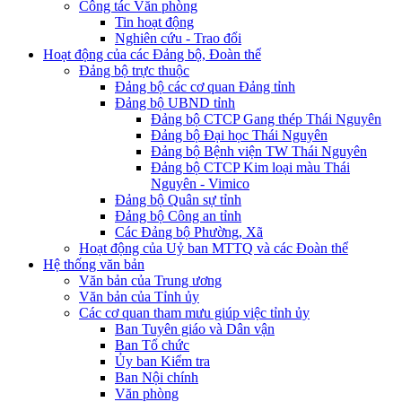
Công tác Văn phòng
Tin hoạt động
Nghiên cứu - Trao đổi
Hoạt động của các Đảng bộ, Đoàn thể
Đảng bộ trực thuộc
Đảng bộ các cơ quan Đảng tỉnh
Đảng bộ UBND tỉnh
Đảng bộ CTCP Gang thép Thái Nguyên
Đảng bộ Đại học Thái Nguyên
Đảng bộ Bệnh viện TW Thái Nguyên
Đảng bộ CTCP Kim loại màu Thái
Nguyên - Vimico
Đảng bộ Quân sự tỉnh
Đảng bộ Công an tỉnh
Các Đảng bộ Phường, Xã
Hoạt động của Uỷ ban MTTQ và các Đoàn thể
Hệ thống văn bản
Văn bản của Trung ương
Văn bản của Tỉnh ủy
Các cơ quan tham mưu giúp việc tỉnh ủy
Ban Tuyên giáo và Dân vận
Ban Tổ chức
Ủy ban Kiểm tra
Ban Nội chính
Văn phòng