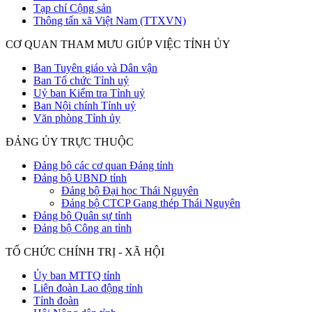
Tạp chí Cộng sản
Thông tấn xã Việt Nam (TTXVN)
CƠ QUAN THAM MƯU GIÚP VIỆC TỈNH ỦY
Ban Tuyên giáo và Dân vận
Ban Tổ chức Tỉnh uỷ
Uỷ ban Kiểm tra Tỉnh uỷ
Ban Nội chính Tỉnh uỷ
Văn phòng Tỉnh ủy
ĐẢNG ỦY TRỰC THUỘC
Đảng bộ các cơ quan Đảng tỉnh
Đảng bộ UBND tỉnh
Đảng bộ Đại học Thái Nguyên
Đảng bộ CTCP Gang thép Thái Nguyên
Đảng bộ Quân sự tỉnh
Đảng bộ Công an tỉnh
TỔ CHỨC CHÍNH TRỊ - XÃ HỘI
Ủy ban MTTQ tỉnh
Liên đoàn Lao động tỉnh
Tỉnh đoàn