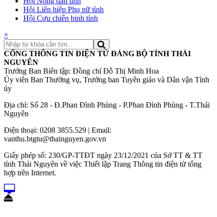
Hội Nông dân tỉnh
Hội Liên hiệp Phụ nữ tỉnh
Hội Cựu chiến binh tỉnh
×
CỔNG THÔNG TIN ĐIỆN TỬ ĐẢNG BỘ TỈNH THÁI
NGUYÊN
Trưởng Ban Biên tập: Đồng chí Đỗ Thị Minh Hoa
Ủy viên Ban Thường vụ, Trưởng ban Tuyên giáo và Dân vận Tỉnh
ủy
Địa chỉ: Số 28 - Đ.Phan Đình Phùng - P.Phan Đình Phùng - T.Thái
Nguyên
Điện thoại: 0208 3855.529 | Email:
vanthu.btgtu@thainguyen.gov.vn
Giấy phép số: 230/GP-TTĐT ngày 23/12/2021 của Sở TT & TT
tỉnh Thái Nguyên về việc Thiết lập Trang Thông tin điện tử tổng
hợp trên Internet.