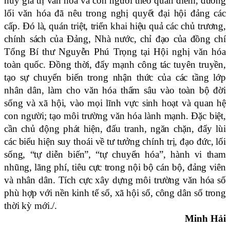
huy giá trị văn hóa và con người theo quan điểm, đường
lối văn hóa đã nêu trong
n
ghị quyết đại hội đảng các
cấp. Đó là, quán triệt, triển khai hiệu quả các chủ trương,
chính sách của Đảng, Nhà nước, chỉ đạo của đồng chí
Tổng Bí thư Nguyễn Phú Trọng tại Hội nghị văn hóa
toàn quốc. Đồng thời, đẩy mạnh công tác tuyên truyền,
tạo sự chuyển biến trong nhận thức của các tầng lớp
nhân dân, làm cho văn hóa thấm sâu vào toàn bộ đời
sống và xã hội, vào mọi lĩnh vực sinh hoạt và quan hệ
con người; tạo môi trường văn hóa lành mạnh. Đặc biệt,
cần chủ động phát hiện, đấu tranh, ngăn chặn, đẩy lùi
các biểu hiện suy thoái về tư tưởng chính trị, đạo đức, lối
sống, “tự diễn biến”, “tự chuyển hóa”, hành vi tham
nhũng, lãng phí, tiêu cực trong nội bộ cán bộ, đảng viên
và nhân dân. Tích cực xây dựng môi trường văn hóa số
phù hợp với nền kinh tế số, xã hội số, công dân số trong
thời kỳ mới./.
Minh Hải