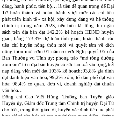
đẳng, hạnh phúc, tiến bộ… là tiền đề quan trọng để Đại
Từ hoàn thành và hoàn thành vượt mức các chỉ tiêu
phát triển kinh tế - xã hội, xây dựng đảng và hệ thống
chính trị trong
n
ăm 2023, tiêu biểu là: tổng thu ngân
sách trên địa bàn đạt 142,2% kế hoạch HĐND huyện
giao, bằng 173,3% dự toán tỉnh giao; hoàn thành các
tiêu chí huyện nông thôn mới và quyết tâm về đích
nông thôn mới sớm 01 năm so với Nghị quyết 05 của
Ban Thường vụ Tỉnh ủy; phong trào “mở rộng đường
xóm 6m” trên địa bàn huyện có sức lan toả sâu rộng;
kết
nạp đảng viên mới đạt 103% kế hoạch;
93,8% gia đình
đạt danh hiệu văn hóa; 99,2% xóm, tổ dân phố đạt văn
hóa; 98,4% cơ quan, đơn vị, doanh nghiệp đạt chuẩn
văn hóa…
Đồng chí Cao Việt Hùng, Trưởng
b
an Tuyên giáo
Huyện ủy, Giám đốc Trung tâm Chính trị huyện Đại Từ
cho biết, trong thời gian tới, huyện xác định tiếp tục phát