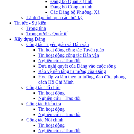
Đảng bộ Quân sự tỉnh
Đảng bộ Công an tỉnh
Các Đảng bộ Phường, Xã
Lãnh đạo tỉnh qua các thời kỳ
Tin tức - Sự kiện
Trong tỉnh
Trong nước - Quốc tế
Xây dựng Đảng
Công tác Tuyên giáo và Dân vận
Tin hoạt động công tác Tuyên giáo
Tin hoạt động công tác Dân vận
Nghiên cứu - Trao đổi
Đưa nghị quyết của Đảng vào cuộc sống
Bảo vệ nền tảng tư tưởng của Đảng
Học tập và làm theo tư tưởng, đạo đức, phong
cách Hồ Chí Minh
Công tác Tổ chức
Tin hoạt động
Nghiên cứu - Trao đổi
Công tác Kiểm tra
Tin hoạt động
Nghiên cứu - Trao đổi
Công tác Nội chính
Tin hoạt động
Nghiên cứu - Trao đổi