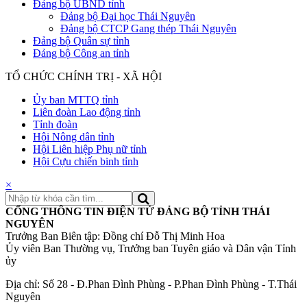
Đảng bộ UBND tỉnh
Đảng bộ Đại học Thái Nguyên
Đảng bộ CTCP Gang thép Thái Nguyên
Đảng bộ Quân sự tỉnh
Đảng bộ Công an tỉnh
TỔ CHỨC CHÍNH TRỊ - XÃ HỘI
Ủy ban MTTQ tỉnh
Liên đoàn Lao động tỉnh
Tỉnh đoàn
Hội Nông dân tỉnh
Hội Liên hiệp Phụ nữ tỉnh
Hội Cựu chiến binh tỉnh
×
CỔNG THÔNG TIN ĐIỆN TỬ ĐẢNG BỘ TỈNH THÁI
NGUYÊN
Trưởng Ban Biên tập: Đồng chí Đỗ Thị Minh Hoa
Ủy viên Ban Thường vụ, Trưởng ban Tuyên giáo và Dân vận Tỉnh
ủy
Địa chỉ: Số 28 - Đ.Phan Đình Phùng - P.Phan Đình Phùng - T.Thái
Nguyên