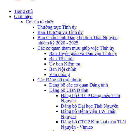
Trang chủ
Giới thiệu
Cơ cấu tổ chức
Thường trực Tỉnh ủy
Ban Thường vụ Tỉnh ủy
Ban Chấp hành Đảng bộ tỉnh Thái Nguyên,
nhiệm kỳ 2020 - 2025
Các cơ quan tham mưu giúp việc Tỉnh ủy
Ban Tuyên giáo và Dân vận Tỉnh ủy
Ban Tổ chức
Ủy ban Kiểm tra
Ban Nội chính
Văn phòng
Các Đảng bộ trực thuộc
Đảng bộ các cơ quan Đảng tỉnh
Đảng bộ UBND tỉnh
Đảng bộ CTCP Gang thép Thái
Nguyên
Đảng bộ Đại học Thái Nguyên
Đảng bộ Bệnh viện TW Thái
Nguyên
Đảng bộ CTCP Kim loại màu Thái
Nguyên - Vimico