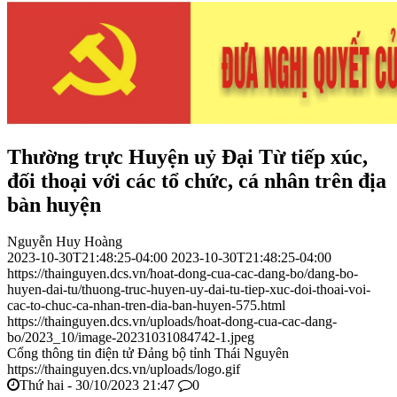
Thường trực Huyện uỷ Đại Từ tiếp xúc,
đối thoại với các tổ chức, cá nhân trên địa
bàn huyện
Nguyễn Huy Hoàng
2023-10-30T21:48:25-04:00
2023-10-30T21:48:25-04:00
https://thainguyen.dcs.vn/hoat-dong-cua-cac-dang-bo/dang-bo-
huyen-dai-tu/thuong-truc-huyen-uy-dai-tu-tiep-xuc-doi-thoai-voi-
cac-to-chuc-ca-nhan-tren-dia-ban-huyen-575.html
https://thainguyen.dcs.vn/uploads/hoat-dong-cua-cac-dang-
bo/2023_10/image-20231031084742-1.jpeg
Cổng thông tin điện tử Đảng bộ tỉnh Thái Nguyên
https://thainguyen.dcs.vn/uploads/logo.gif
Thứ hai - 30/10/2023 21:47
0