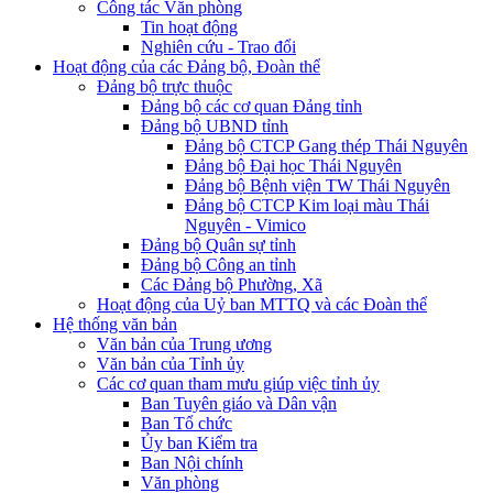
Công tác Văn phòng
Tin hoạt động
Nghiên cứu - Trao đổi
Hoạt động của các Đảng bộ, Đoàn thể
Đảng bộ trực thuộc
Đảng bộ các cơ quan Đảng tỉnh
Đảng bộ UBND tỉnh
Đảng bộ CTCP Gang thép Thái Nguyên
Đảng bộ Đại học Thái Nguyên
Đảng bộ Bệnh viện TW Thái Nguyên
Đảng bộ CTCP Kim loại màu Thái
Nguyên - Vimico
Đảng bộ Quân sự tỉnh
Đảng bộ Công an tỉnh
Các Đảng bộ Phường, Xã
Hoạt động của Uỷ ban MTTQ và các Đoàn thể
Hệ thống văn bản
Văn bản của Trung ương
Văn bản của Tỉnh ủy
Các cơ quan tham mưu giúp việc tỉnh ủy
Ban Tuyên giáo và Dân vận
Ban Tổ chức
Ủy ban Kiểm tra
Ban Nội chính
Văn phòng