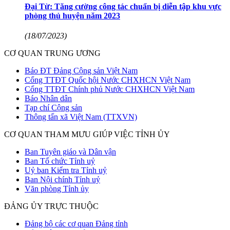
Đại Từ: Tăng cường công tác chuẩn bị diễn tập khu vực
phòng thủ huyện năm 2023
(18/07/2023)
CƠ QUAN TRUNG ƯƠNG
Báo ĐT Đảng Cộng sản Việt Nam
Cổng TTĐT Quốc hội Nước CHXHCN Việt Nam
Cổng TTĐT Chính phủ Nước CHXHCN Việt Nam
Báo Nhân dân
Tạp chí Cộng sản
Thông tấn xã Việt Nam (TTXVN)
CƠ QUAN THAM MƯU GIÚP VIỆC TỈNH ỦY
Ban Tuyên giáo và Dân vận
Ban Tổ chức Tỉnh uỷ
Uỷ ban Kiểm tra Tỉnh uỷ
Ban Nội chính Tỉnh uỷ
Văn phòng Tỉnh ủy
ĐẢNG ỦY TRỰC THUỘC
Đảng bộ các cơ quan Đảng tỉnh