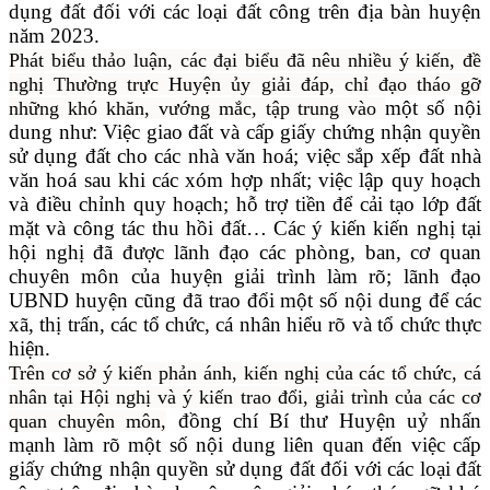
dụng đất đối với các loại đất công trên địa bàn huyện
năm 2023.
Phát biểu thảo luận, c
ác đại biểu đã nêu nhiều ý kiến, đề
nghị Thường trực Huyện ủy giải đáp,
chỉ đạo
tháo gỡ
một số nội
những khó khăn, vướng mắc
, tập trung vào
dung như: Việc giao đất và cấp giấy chứng nhận quyền
sử dụng đất cho các nhà văn hoá; việc sắp xếp đất nhà
văn hoá sau khi các xóm hợp nhất; việc lập quy hoạch
và điều chỉnh quy hoạch; hỗ trợ tiền để cải tạo lớp đất
mặt và công tác thu hồi đất… Các ý kiến kiến nghị tại
hội nghị đã được lãnh đạo các phòng, ban, cơ quan
chuyên môn của huyện giải trình làm rõ; lãnh đạo
UBND huyện cũng đã trao đổi một số nội dung để các
xã, thị trấn, các tổ chức, cá nhân hiểu rõ và tổ chức thực
hiện.
Trên cơ sở ý kiến phản ánh, kiến nghị của các tổ chức, cá
nhân tại Hội nghị
và ý kiến trao đổi, giải trình của các cơ
đồng chí Bí thư Huyện uỷ nhấn
quan chuyên môn,
mạnh làm rõ một số nội dung liên quan đến việc cấp
giấy chứng nhận quyền sử dụng đất đối với các loại đất