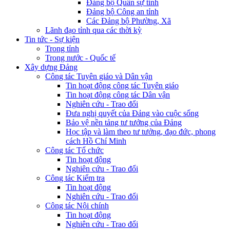
Đảng bộ Quân sự tỉnh
Đảng bộ Công an tỉnh
Các Đảng bộ Phường, Xã
Lãnh đạo tỉnh qua các thời kỳ
Tin tức - Sự kiện
Trong tỉnh
Trong nước - Quốc tế
Xây dựng Đảng
Công tác Tuyên giáo và Dân vận
Tin hoạt động công tác Tuyên giáo
Tin hoạt động công tác Dân vận
Nghiên cứu - Trao đổi
Đưa nghị quyết của Đảng vào cuộc sống
Bảo vệ nền tảng tư tưởng của Đảng
Học tập và làm theo tư tưởng, đạo đức, phong
cách Hồ Chí Minh
Công tác Tổ chức
Tin hoạt động
Nghiên cứu - Trao đổi
Công tác Kiểm tra
Tin hoạt động
Nghiên cứu - Trao đổi
Công tác Nội chính
Tin hoạt động
Nghiên cứu - Trao đổi