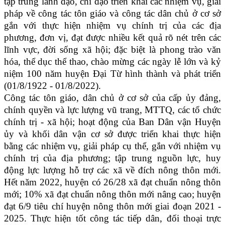
tập trung lãnh đạo, chỉ đạo triển khai các nhiệm vụ, giải
pháp về công tác tôn giáo và công tác dân chủ ở cơ sở
gắn với thực hiện nhiệm vụ chính trị của các địa
phương, đơn vị, đạt được nhiều kết quả rõ nét trên các
lĩnh vực, đời sống xã hội; đặc biệt là phong trào văn
hóa, thể dục thể thao, chào mừng các ngày lễ lớn và kỷ
niệm 100 năm huyện Đại Từ hình thành và phát triển
(01/8/1922 - 01/8/2022).
Công tác tôn giáo, dân chủ ở cơ sở của cấp ủy đảng,
chính quyền và lực lượng vũ trang, MTTQ, các tổ chức
chính trị - xã hội; hoạt động của Ban Dân vận Huyện
ủy và khối dân vận cơ sở được triển khai thực hiện
bằng các nhiệm vụ, giải pháp cụ thể, gắn với nhiệm vụ
chính trị của địa phương; tập trung nguồn lực, huy
động lực lượng hỗ trợ các xã về đích nông thôn mới.
Hết năm 2022, huyện có 26/28 xã đạt chuẩn nông thôn
mới; 10% xã đạt chuẩn nông thôn mới nâng cao; huyện
đạt 6/9 tiêu chí huyện nông thôn mới giai đoạn 2021 -
2025. Thực hiện tốt công tác tiếp dân, đối thoại trực