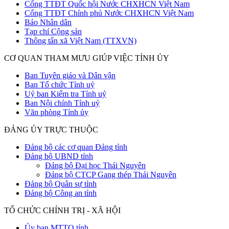
Cổng TTĐT Quốc hội Nước CHXHCN Việt Nam
Cổng TTĐT Chính phủ Nước CHXHCN Việt Nam
Báo Nhân dân
Tạp chí Cộng sản
Thông tấn xã Việt Nam (TTXVN)
CƠ QUAN THAM MƯU GIÚP VIỆC TỈNH ỦY
Ban Tuyên giáo và Dân vận
Ban Tổ chức Tỉnh uỷ
Uỷ ban Kiểm tra Tỉnh uỷ
Ban Nội chính Tỉnh uỷ
Văn phòng Tỉnh ủy
ĐẢNG ỦY TRỰC THUỘC
Đảng bộ các cơ quan Đảng tỉnh
Đảng bộ UBND tỉnh
Đảng bộ Đại học Thái Nguyên
Đảng bộ CTCP Gang thép Thái Nguyên
Đảng bộ Quân sự tỉnh
Đảng bộ Công an tỉnh
TỔ CHỨC CHÍNH TRỊ - XÃ HỘI
Ủy ban MTTQ tỉnh