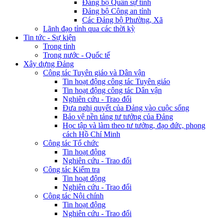
Đảng bộ Quân sự tỉnh
Đảng bộ Công an tỉnh
Các Đảng bộ Phường, Xã
Lãnh đạo tỉnh qua các thời kỳ
Tin tức - Sự kiện
Trong tỉnh
Trong nước - Quốc tế
Xây dựng Đảng
Công tác Tuyên giáo và Dân vận
Tin hoạt động công tác Tuyên giáo
Tin hoạt động công tác Dân vận
Nghiên cứu - Trao đổi
Đưa nghị quyết của Đảng vào cuộc sống
Bảo vệ nền tảng tư tưởng của Đảng
Học tập và làm theo tư tưởng, đạo đức, phong
cách Hồ Chí Minh
Công tác Tổ chức
Tin hoạt động
Nghiên cứu - Trao đổi
Công tác Kiểm tra
Tin hoạt động
Nghiên cứu - Trao đổi
Công tác Nội chính
Tin hoạt động
Nghiên cứu - Trao đổi