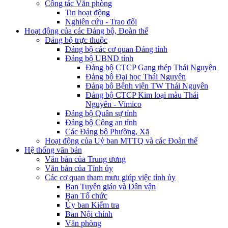
Công tác Văn phòng
Tin hoạt động
Nghiên cứu - Trao đổi
Hoạt động của các Đảng bộ, Đoàn thể
Đảng bộ trực thuộc
Đảng bộ các cơ quan Đảng tỉnh
Đảng bộ UBND tỉnh
Đảng bộ CTCP Gang thép Thái Nguyên
Đảng bộ Đại học Thái Nguyên
Đảng bộ Bệnh viện TW Thái Nguyên
Đảng bộ CTCP Kim loại màu Thái
Nguyên - Vimico
Đảng bộ Quân sự tỉnh
Đảng bộ Công an tỉnh
Các Đảng bộ Phường, Xã
Hoạt động của Uỷ ban MTTQ và các Đoàn thể
Hệ thống văn bản
Văn bản của Trung ương
Văn bản của Tỉnh ủy
Các cơ quan tham mưu giúp việc tỉnh ủy
Ban Tuyên giáo và Dân vận
Ban Tổ chức
Ủy ban Kiểm tra
Ban Nội chính
Văn phòng