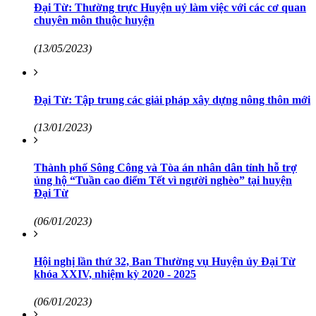
Đại Từ: Thường trực Huyện uỷ làm việc với các cơ quan
chuyên môn thuộc huyện
(13/05/2023)
Đại Từ: Tập trung các giải pháp xây dựng nông thôn mới
(13/01/2023)
Thành phố Sông Công và Tòa án nhân dân tỉnh hỗ trợ
ủng hộ “Tuần cao điểm Tết vì người nghèo” tại huyện
Đại Từ
(06/01/2023)
Hội nghị lần thứ 32, Ban Thường vụ Huyện ủy Đại Từ
khóa XXIV, nhiệm kỳ 2020 - 2025
(06/01/2023)