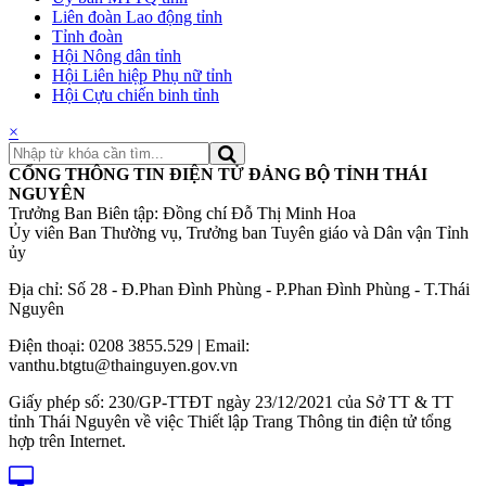
Liên đoàn Lao động tỉnh
Tỉnh đoàn
Hội Nông dân tỉnh
Hội Liên hiệp Phụ nữ tỉnh
Hội Cựu chiến binh tỉnh
×
CỔNG THÔNG TIN ĐIỆN TỬ ĐẢNG BỘ TỈNH THÁI
NGUYÊN
Trưởng Ban Biên tập: Đồng chí Đỗ Thị Minh Hoa
Ủy viên Ban Thường vụ, Trưởng ban Tuyên giáo và Dân vận Tỉnh
ủy
Địa chỉ: Số 28 - Đ.Phan Đình Phùng - P.Phan Đình Phùng - T.Thái
Nguyên
Điện thoại: 0208 3855.529 | Email:
vanthu.btgtu@thainguyen.gov.vn
Giấy phép số: 230/GP-TTĐT ngày 23/12/2021 của Sở TT & TT
tỉnh Thái Nguyên về việc Thiết lập Trang Thông tin điện tử tổng
hợp trên Internet.