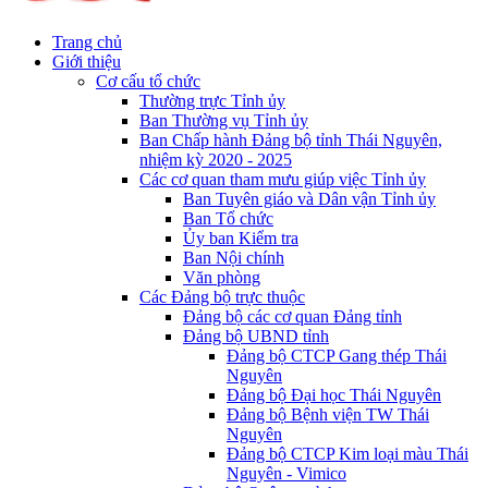
Trang chủ
Giới thiệu
Cơ cấu tổ chức
Thường trực Tỉnh ủy
Ban Thường vụ Tỉnh ủy
Ban Chấp hành Đảng bộ tỉnh Thái Nguyên,
nhiệm kỳ 2020 - 2025
Các cơ quan tham mưu giúp việc Tỉnh ủy
Ban Tuyên giáo và Dân vận Tỉnh ủy
Ban Tổ chức
Ủy ban Kiểm tra
Ban Nội chính
Văn phòng
Các Đảng bộ trực thuộc
Đảng bộ các cơ quan Đảng tỉnh
Đảng bộ UBND tỉnh
Đảng bộ CTCP Gang thép Thái
Nguyên
Đảng bộ Đại học Thái Nguyên
Đảng bộ Bệnh viện TW Thái
Nguyên
Đảng bộ CTCP Kim loại màu Thái
Nguyên - Vimico