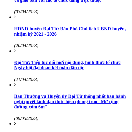
và giao ban với các tổ chức đảng trực thuộc
(03/04/2023)
HĐND huyện Đại Từ: Bầu Phó Chủ tịch UBND huyện,
nhiệm kỳ 2021 - 2026
(20/04/2023)
Đại Từ: Tiếp tục đổi mới nội dung, hình thức tổ chức
Ngày hội đại đoàn kết toàn dân tộc
(21/04/2023)
Ban Thường vụ Huyện ủy Đại Từ thống nhất ban hành
nghị quyết lãnh đạo thực hiện phong trào “Mở rộng
đường xóm 6m”
(09/05/2023)