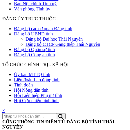
Ban Nội chính Tỉnh uỷ
Văn phòng Tỉnh ủy
ĐẢNG ỦY TRỰC THUỘC
Đảng bộ các cơ quan Đảng tỉnh
Đảng bộ UBND tỉnh
Đảng bộ Đại học Thái Nguyên
Đảng bộ CTCP Gang thép Thái Nguyên
Đảng bộ Quân sự tỉnh
Đảng bộ Công an tỉnh
TỔ CHỨC CHÍNH TRỊ - XÃ HỘI
Ủy ban MTTQ tỉnh
Liên đoàn Lao động tỉnh
Tỉnh đoàn
Hội Nông dân tỉnh
Hội Liên hiệp Phụ nữ tỉnh
Hội Cựu chiến binh tỉnh
×
CỔNG THÔNG TIN ĐIỆN TỬ ĐẢNG BỘ TỈNH THÁI
NGUYÊN