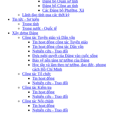
Đảng bộ Quân sự tỉnh
Đảng bộ Công an tỉnh
Các Đảng bộ Phường, Xã
Lãnh đạo tỉnh qua các thời kỳ
Tin tức - Sự kiện
Trong tỉnh
Trong nước - Quốc tế
Xây dựng Đảng
Công tác Tuyên giáo và Dân vận
Tin hoạt động công tác Tuyên giáo
Tin hoạt động công tác Dân vận
Nghiên cứu - Trao đổi
Đưa nghị quyết của Đảng vào cuộc sống
Bảo vệ nền tảng tư tưởng của Đảng
Học tập và làm theo tư tưởng, đạo đức, phong
cách Hồ Chí Minh
Công tác Tổ chức
Tin hoạt động
Nghiên cứu - Trao đổi
Công tác Kiểm tra
Tin hoạt động
Nghiên cứu - Trao đổi
Công tác Nội chính
Tin hoạt động
Nghiên cứu - Trao đổi