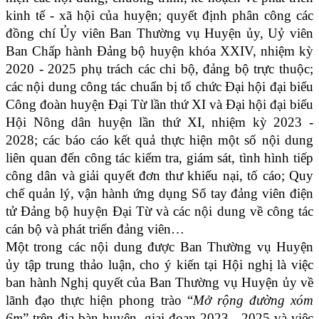
kinh tế - xã hội của huyện;
quyết định phân công các
đồng chí Ủy viên Ban Thường vụ Huyện ủy, Uỷ viên
Ban Chấp hành Đảng bộ huyện khóa XXIV, nhiệm kỳ
2020 - 2025 phụ trách các chi bộ, đảng bộ trực thuộc;
các nội dung công tác chuẩn bị tổ chức Đại hội đại biểu
Công đoàn huyện Đại Từ lần thứ XI và Đại hội đại biểu
Hội Nông dân huyện lần thứ XI, nhiệm kỳ 2023 -
2028; các báo cáo kết quả thực hiện một số nội dung
liên quan đến công tác kiểm tra, giám sát,
tình hình tiếp
công dân và giải quyết đơn thư khiếu nại, tố cáo
; Quy
chế
quản lý, vận hành ứng dụng Sổ tay đảng viên điện
tử Đảng bộ huyện Đại Từ và các nội dung về
công tác
cán bộ và phát triển đảng viên…
Một trong các nội dung được Ban Thường vụ Huyện
ủy tập trung thảo luận, cho ý kiến tại Hội nghị là việc
ban hành Nghị quyết của Ban Thường vụ Huyện ủy về
lãnh đạo thực hiện phong trào “
Mở rộng
đường xóm
6m
” trên địa bàn huyện, giai đoạn 2023 - 2025 và việc