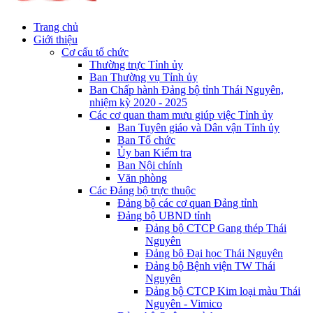
Trang chủ
Giới thiệu
Cơ cấu tổ chức
Thường trực Tỉnh ủy
Ban Thường vụ Tỉnh ủy
Ban Chấp hành Đảng bộ tỉnh Thái Nguyên,
nhiệm kỳ 2020 - 2025
Các cơ quan tham mưu giúp việc Tỉnh ủy
Ban Tuyên giáo và Dân vận Tỉnh ủy
Ban Tổ chức
Ủy ban Kiểm tra
Ban Nội chính
Văn phòng
Các Đảng bộ trực thuộc
Đảng bộ các cơ quan Đảng tỉnh
Đảng bộ UBND tỉnh
Đảng bộ CTCP Gang thép Thái
Nguyên
Đảng bộ Đại học Thái Nguyên
Đảng bộ Bệnh viện TW Thái
Nguyên
Đảng bộ CTCP Kim loại màu Thái
Nguyên - Vimico