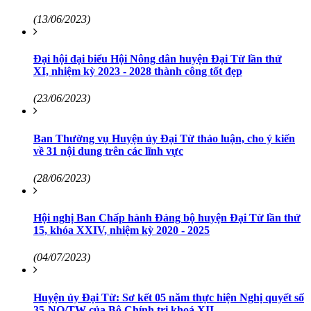
(13/06/2023)
Đại hội đại biểu Hội Nông dân huyện Đại Từ lần thứ
XI, nhiệm kỳ 2023 - 2028 thành công tốt đẹp
(23/06/2023)
Ban Thường vụ Huyện ủy Đại Từ thảo luận, cho ý kiến
về 31 nội dung trên các lĩnh vực
(28/06/2023)
Hội nghị Ban Chấp hành Đảng bộ huyện Đại Từ lần thứ
15, khóa XXIV, nhiệm kỳ 2020 - 2025
(04/07/2023)
Huyện ủy Đại Từ: Sơ kết 05 năm thực hiện Nghị quyết số
35-NQ/TW của Bộ Chính trị khoá XII