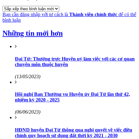
Bạn cần đăng nhập với tư cách là
Thành viên chính thức
để có thể
bình luận
Những tin mới hơn
Đại Từ: Thường trực Huyện uỷ làm việc với các cơ quan
chuyên môn thuộc huyện
(13/05/2023)
Hội nghị Ban Thường vụ Huyện ủy Đại Từ lần thứ 42,
nhiệm kỳ 2020 - 2025
(06/06/2023)
HĐND huyện Đại Từ thông qua nghị quyết về việc điều
chỉnh quy hoạch sử dụng đất thời kỳ 2021 - 2030