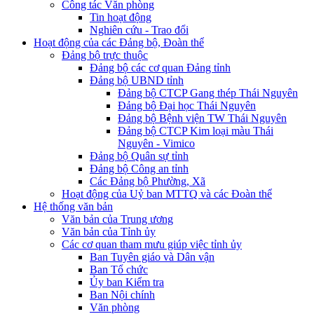
Công tác Văn phòng
Tin hoạt động
Nghiên cứu - Trao đổi
Hoạt động của các Đảng bộ, Đoàn thể
Đảng bộ trực thuộc
Đảng bộ các cơ quan Đảng tỉnh
Đảng bộ UBND tỉnh
Đảng bộ CTCP Gang thép Thái Nguyên
Đảng bộ Đại học Thái Nguyên
Đảng bộ Bệnh viện TW Thái Nguyên
Đảng bộ CTCP Kim loại màu Thái
Nguyên - Vimico
Đảng bộ Quân sự tỉnh
Đảng bộ Công an tỉnh
Các Đảng bộ Phường, Xã
Hoạt động của Uỷ ban MTTQ và các Đoàn thể
Hệ thống văn bản
Văn bản của Trung ương
Văn bản của Tỉnh ủy
Các cơ quan tham mưu giúp việc tỉnh ủy
Ban Tuyên giáo và Dân vận
Ban Tổ chức
Ủy ban Kiểm tra
Ban Nội chính
Văn phòng