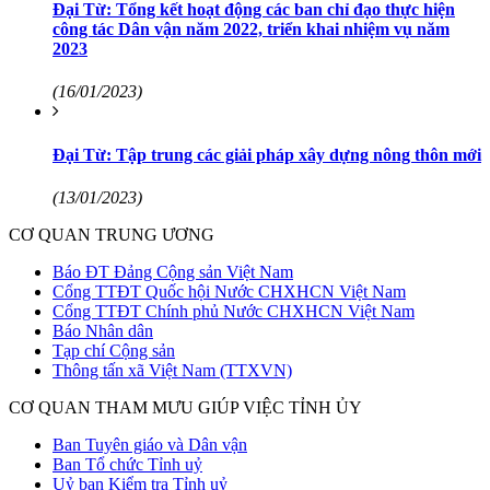
Đại Từ: Tổng kết hoạt động các ban chỉ đạo thực hiện
công tác Dân vận năm 2022, triển khai nhiệm vụ năm
2023
(16/01/2023)
Đại Từ: Tập trung các giải pháp xây dựng nông thôn mới
(13/01/2023)
CƠ QUAN TRUNG ƯƠNG
Báo ĐT Đảng Cộng sản Việt Nam
Cổng TTĐT Quốc hội Nước CHXHCN Việt Nam
Cổng TTĐT Chính phủ Nước CHXHCN Việt Nam
Báo Nhân dân
Tạp chí Cộng sản
Thông tấn xã Việt Nam (TTXVN)
CƠ QUAN THAM MƯU GIÚP VIỆC TỈNH ỦY
Ban Tuyên giáo và Dân vận
Ban Tổ chức Tỉnh uỷ
Uỷ ban Kiểm tra Tỉnh uỷ