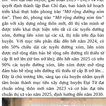
quyết định thành lập Ban Chỉ đạo, ban hành kế hoạch
triển khai thực hiện phong trào “
Mở rộng
đường xóm
6m
”. Theo đó,
phong trào
“Mở rộng đường xóm 6m”
gắn với xây dựng nông thôn mới, đô thị văn minh sẽ
được triển khai thực hiện
trên tất cả các tuyến đường
xóm, đường liên xóm tại các xã, thị trấn trên địa bàn
huyện. Với mục tiêu phấn đấu đến hết năm 2024, có
trên 50% chiều dài các tuyến đường xóm, liên xóm
được mở rộng đảm bảo bề rộng nền đường tối thiểu từ
cấp B trở lên (từ 6m trở lên); đến hết năm 2025 có trên
90% các tuyến đường xóm, liên xóm được mở rộng
đảm bảo bề rộng nền đường tối thiểu từ cấp B trở lên...
Đây là chủ trương lớn, sáng tạo của huyện nhằm quyết
tâm hoàn thành mục tiêu
xây dựng huyện Đại Từ đạt
chuẩn nông thôn mới năm 2023 và cơ bản đạt tiêu
chuẩn thị xã vào năm 2025, định hướng đến năm 2030.