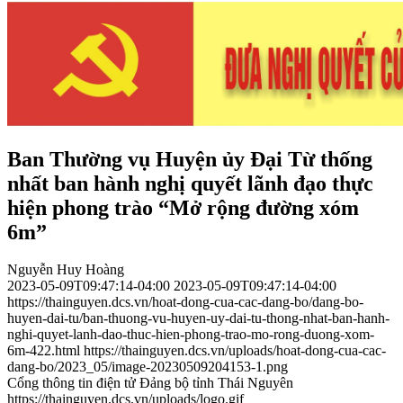
Ban Thường vụ Huyện ủy Đại Từ thống
nhất ban hành nghị quyết lãnh đạo thực
hiện phong trào “Mở rộng đường xóm
6m”
Nguyễn Huy Hoàng
2023-05-09T09:47:14-04:00
2023-05-09T09:47:14-04:00
https://thainguyen.dcs.vn/hoat-dong-cua-cac-dang-bo/dang-bo-
huyen-dai-tu/ban-thuong-vu-huyen-uy-dai-tu-thong-nhat-ban-hanh-
nghi-quyet-lanh-dao-thuc-hien-phong-trao-mo-rong-duong-xom-
6m-422.html
https://thainguyen.dcs.vn/uploads/hoat-dong-cua-cac-
dang-bo/2023_05/image-20230509204153-1.png
Cổng thông tin điện tử Đảng bộ tỉnh Thái Nguyên
https://thainguyen.dcs.vn/uploads/logo.gif