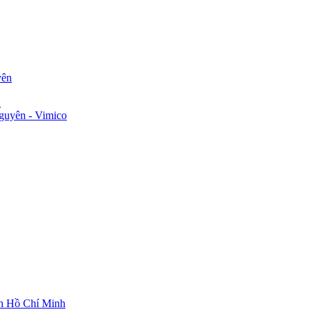
yên
n
guyên - Vimico
ch Hồ Chí Minh