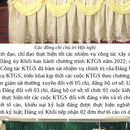
Các đồng chí chủ trì Hội nghị
 đạo, chỉ đạo thực hiện tốt các nhiệm vụ công tác xây 
ảng ủy Khối ban hành chương trình KTGS năm 2022; đồn
 Công tác KTGS đã bám sát nhiệm vụ chính trị của Đảng b
ệm vụ KTGS; triển khai kịp thời các cuộc KTGS theo chươn
iện giám sát thường xuyên đối với 05 chi, đảng bộ cơ sở.
h Đảng đối với 03 chi, đảng bộ cơ sở; tổ chức 01 cuộc kiể
ã thực hiện tốt các cuộc KTGS đối với đảng viên và tổ ch
yết tố cáo, khiếu nại kỷ luật đảng được thực hiện nghi
nh kỷ luật; Đảng uỷ Khối tiếp nhận 02 đơn thư tố cáo có