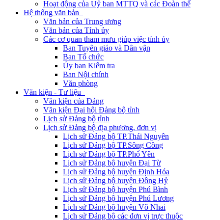
Hoạt động của Uỷ ban MTTQ và các Đoàn thể
Hệ thống văn bản
Văn bản của Trung ương
Văn bản của Tỉnh ủy
Các cơ quan tham mưu giúp việc tỉnh ủy
Ban Tuyên giáo và Dân vận
Ban Tổ chức
Ủy ban Kiểm tra
Ban Nội chính
Văn phòng
Văn kiện - Tư liệu
Văn kiện của Đảng
Văn kiện Đại hội Đảng bộ tỉnh
Lịch sử Đảng bộ tỉnh
Lịch sử Đảng bộ địa phương, đơn vị
Lịch sử Đảng bộ TP.Thái Nguyên
Lịch sử Đảng bộ TP.Sông Công
Lịch sử Đảng bộ TP.Phổ Yên
Lịch sử Đảng bộ huyện Đại Từ
Lịch sử Đảng bộ huyện Định Hóa
Lịch sử Đảng bộ huyện Đồng Hỷ
Lịch sử Đảng bộ huyện Phú Bình
Lịch sử Đảng bộ huyện Phú Lương
Lịch sử Đảng bộ huyện Võ Nhai
Lịch sử Đảng bộ các đơn vị trực thuộc