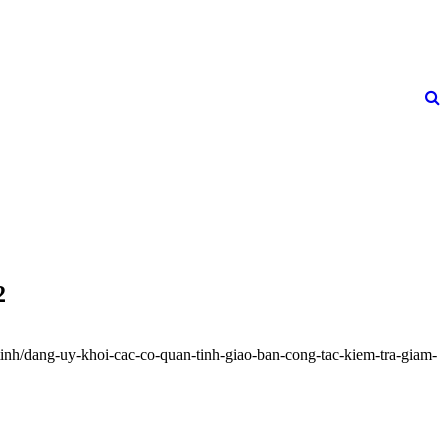
2
inh/dang-uy-khoi-cac-co-quan-tinh-giao-ban-cong-tac-kiem-tra-giam-