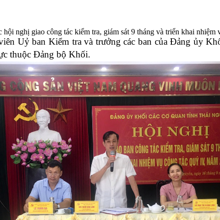
ội nghị giao công tác kiểm tra, giám sát 9 tháng và triển khai nhiệm
viên Uỷ ban Kiểm tra và trưởng các ban của Đảng ủy Khố
.
rực thuộc Đảng bộ Khối