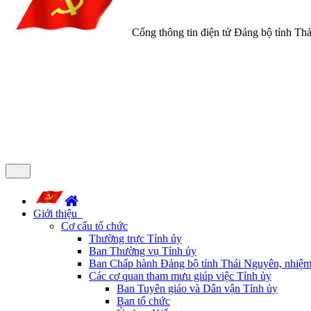
Cổng thông tin điện tử Đảng bộ tỉnh Th
Giới thiệu
Cơ cấu tổ chức
Thường trực Tỉnh ủy
Ban Thường vụ Tỉnh ủy
Ban Chấp hành Đảng bộ tỉnh Thái Nguyên, nhiệm
Các cơ quan tham mưu giúp việc Tỉnh ủy
Ban Tuyên giáo và Dân vận Tỉnh ủy
Ban tổ chức