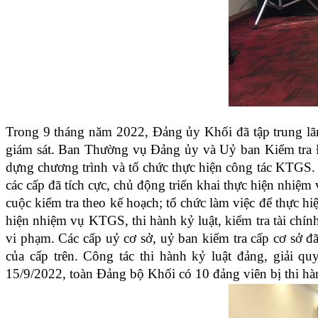
Trong 9 tháng năm 2022, Đảng ủy Khối đã tập trung lãnh
giám sát. Ban Thường vụ Đảng ủy và Uỷ ban Kiểm tra Đ
dựng chương trình và tổ chức thực hiện công tác KTGS.
các cấp đã tích cực, chủ động triển khai thực hiện nhi
cuộc kiểm tra theo kế hoạch; tổ chức làm việc để thực h
hiện nhiệm vụ KTGS, thi hành kỷ luật, kiểm tra tài chín
vi phạm. Các cấp uỷ cơ sở, uỷ ban kiểm tra cấp cơ sở đ
của cấp trên. Công tác thi hành kỷ luật đảng, giải qu
15/9/2022, toàn Đảng bộ Khối có 10 đảng viên bị thi hà