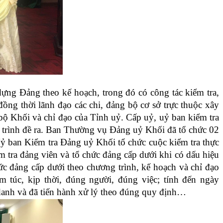
dựng Đảng theo kế hoạch, trong đó có công tác kiểm tra,
g thời lãnh đạo các chi, đảng bộ cơ sở trực thuộc xây
ộ Khối và chỉ đạo của Tỉnh uỷ. Cấp uỷ, uỷ ban kiểm tra
g trình đề ra. Ban Thường vụ Đảng uỷ Khối đã tổ chức 02
 Uỷ ban Kiểm tra Đảng uỷ Khối tổ chức cuộc kiểm tra thực
m tra đảng viên và tổ chức đảng cấp dưới khi có dấu hiệu
ức đảng cấp dưới theo chương trình, kế hoạch và chỉ đạo
êm túc, kịp thời, đúng người, đúng việc; tính đến ngày
 danh và đã tiến hành xử lý theo đúng quy định…