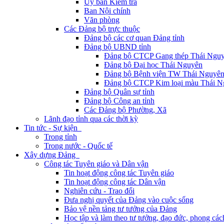
Ủy ban Kiểm tra
Ban Nội chính
Văn phòng
Các Đảng bộ trực thuộc
Đảng bộ các cơ quan Đảng tỉnh
Đảng bộ UBND tỉnh
Đảng bộ CTCP Gang thép Thái Ngu
Đảng bộ Đại học Thái Nguyên
Đảng bộ Bệnh viện TW Thái Nguyê
Đảng bộ CTCP Kim loại màu Thái N
Đảng bộ Quân sự tỉnh
Đảng bộ Công an tỉnh
Các Đảng bộ Phường, Xã
Lãnh đạo tỉnh qua các thời kỳ
Tin tức - Sự kiện
Trong tỉnh
Trong nước - Quốc tế
Xây dựng Đảng
Công tác Tuyên giáo và Dân vận
Tin hoạt động công tác Tuyên giáo
Tin hoạt động công tác Dân vận
Nghiên cứu - Trao đổi
Đưa nghị quyết của Đảng vào cuộc sống
Bảo vệ nền tảng tư tưởng của Đảng
Học tập và làm theo tư tưởng, đạo đức, phong cá