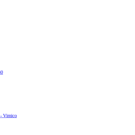
30
- Vimico