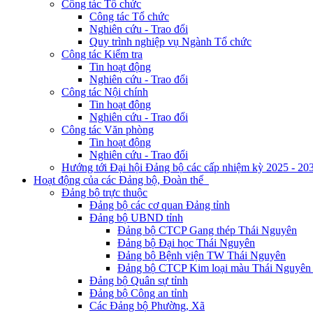
Công tác Tổ chức
Công tác Tổ chức
Nghiên cứu - Trao đổi
Quy trình nghiệp vụ Ngành Tổ chức
Công tác Kiểm tra
Tin hoạt động
Nghiên cứu - Trao đổi
Công tác Nội chính
Tin hoạt động
Nghiên cứu - Trao đổi
Công tác Văn phòng
Tin hoạt động
Nghiên cứu - Trao đổi
Hướng tới Đại hội Đảng bộ các cấp nhiệm kỳ 2025 - 20
Hoạt động của các Đảng bộ, Đoàn thể
Đảng bộ trực thuộc
Đảng bộ các cơ quan Đảng tỉnh
Đảng bộ UBND tỉnh
Đảng bộ CTCP Gang thép Thái Nguyên
Đảng bộ Đại học Thái Nguyên
Đảng bộ Bệnh viện TW Thái Nguyên
Đảng bộ CTCP Kim loại màu Thái Nguyên 
Đảng bộ Quân sự tỉnh
Đảng bộ Công an tỉnh
Các Đảng bộ Phường, Xã