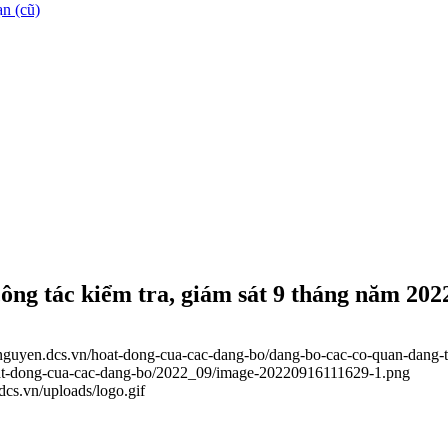
n (cũ)
ông tác kiểm tra, giám sát 9 tháng năm 202
ainguyen.dcs.vn/hoat-dong-cua-cac-dang-bo/dang-bo-cac-co-quan-dang-t
hoat-dong-cua-cac-dang-bo/2022_09/image-20220916111629-1.png
.dcs.vn/uploads/logo.gif