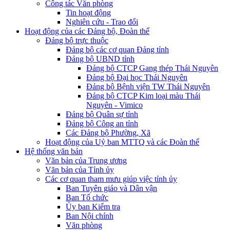
Công tác Văn phòng
Tin hoạt động
Nghiên cứu - Trao đổi
Hoạt động của các Đảng bộ, Đoàn thể
Đảng bộ trực thuộc
Đảng bộ các cơ quan Đảng tỉnh
Đảng bộ UBND tỉnh
Đảng bộ CTCP Gang thép Thái Nguyên
Đảng bộ Đại học Thái Nguyên
Đảng bộ Bệnh viện TW Thái Nguyên
Đảng bộ CTCP Kim loại màu Thái
Nguyên - Vimico
Đảng bộ Quân sự tỉnh
Đảng bộ Công an tỉnh
Các Đảng bộ Phường, Xã
Hoạt động của Uỷ ban MTTQ và các Đoàn thể
Hệ thống văn bản
Văn bản của Trung ương
Văn bản của Tỉnh ủy
Các cơ quan tham mưu giúp việc tỉnh ủy
Ban Tuyên giáo và Dân vận
Ban Tổ chức
Ủy ban Kiểm tra
Ban Nội chính
Văn phòng