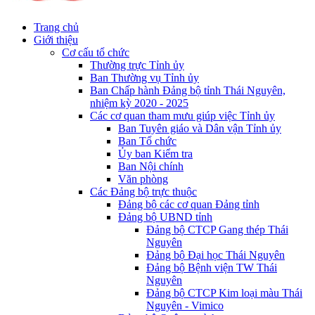
Trang chủ
Giới thiệu
Cơ cấu tổ chức
Thường trực Tỉnh ủy
Ban Thường vụ Tỉnh ủy
Ban Chấp hành Đảng bộ tỉnh Thái Nguyên,
nhiệm kỳ 2020 - 2025
Các cơ quan tham mưu giúp việc Tỉnh ủy
Ban Tuyên giáo và Dân vận Tỉnh ủy
Ban Tổ chức
Ủy ban Kiểm tra
Ban Nội chính
Văn phòng
Các Đảng bộ trực thuộc
Đảng bộ các cơ quan Đảng tỉnh
Đảng bộ UBND tỉnh
Đảng bộ CTCP Gang thép Thái
Nguyên
Đảng bộ Đại học Thái Nguyên
Đảng bộ Bệnh viện TW Thái
Nguyên
Đảng bộ CTCP Kim loại màu Thái
Nguyên - Vimico