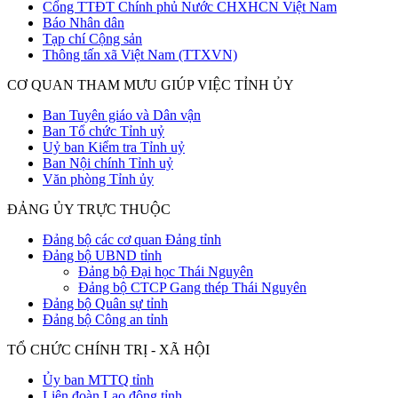
Cổng TTĐT Chính phủ Nước CHXHCN Việt Nam
Báo Nhân dân
Tạp chí Cộng sản
Thông tấn xã Việt Nam (TTXVN)
CƠ QUAN THAM MƯU GIÚP VIỆC TỈNH ỦY
Ban Tuyên giáo và Dân vận
Ban Tổ chức Tỉnh uỷ
Uỷ ban Kiểm tra Tỉnh uỷ
Ban Nội chính Tỉnh uỷ
Văn phòng Tỉnh ủy
ĐẢNG ỦY TRỰC THUỘC
Đảng bộ các cơ quan Đảng tỉnh
Đảng bộ UBND tỉnh
Đảng bộ Đại học Thái Nguyên
Đảng bộ CTCP Gang thép Thái Nguyên
Đảng bộ Quân sự tỉnh
Đảng bộ Công an tỉnh
TỔ CHỨC CHÍNH TRỊ - XÃ HỘI
Ủy ban MTTQ tỉnh
Liên đoàn Lao động tỉnh