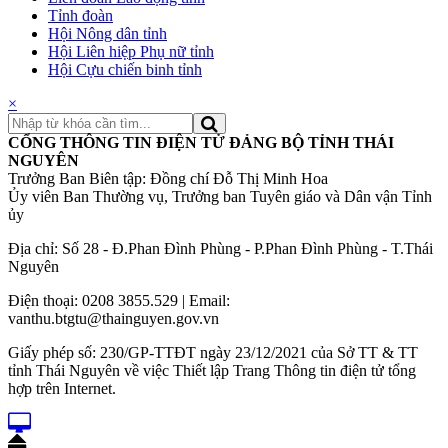
Tỉnh đoàn
Hội Nông dân tỉnh
Hội Liên hiệp Phụ nữ tỉnh
Hội Cựu chiến binh tỉnh
×
CỔNG THÔNG TIN ĐIỆN TỬ ĐẢNG BỘ TỈNH THÁI
NGUYÊN
Trưởng Ban Biên tập: Đồng chí Đỗ Thị Minh Hoa
Ủy viên Ban Thường vụ, Trưởng ban Tuyên giáo và Dân vận Tỉnh
ủy
Địa chỉ: Số 28 - Đ.Phan Đình Phùng - P.Phan Đình Phùng - T.Thái
Nguyên
Điện thoại: 0208 3855.529 | Email:
vanthu.btgtu@thainguyen.gov.vn
Giấy phép số: 230/GP-TTĐT ngày 23/12/2021 của Sở TT & TT
tỉnh Thái Nguyên về việc Thiết lập Trang Thông tin điện tử tổng
hợp trên Internet.