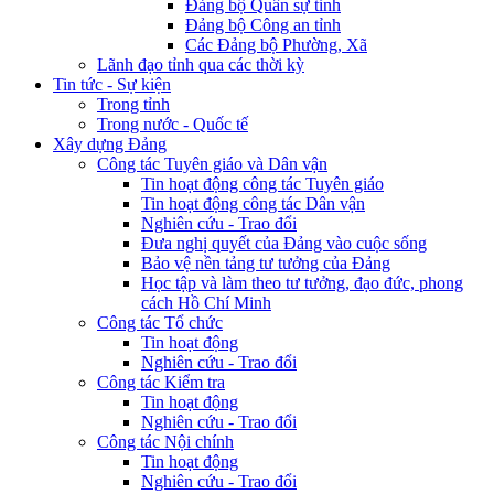
Đảng bộ Quân sự tỉnh
Đảng bộ Công an tỉnh
Các Đảng bộ Phường, Xã
Lãnh đạo tỉnh qua các thời kỳ
Tin tức - Sự kiện
Trong tỉnh
Trong nước - Quốc tế
Xây dựng Đảng
Công tác Tuyên giáo và Dân vận
Tin hoạt động công tác Tuyên giáo
Tin hoạt động công tác Dân vận
Nghiên cứu - Trao đổi
Đưa nghị quyết của Đảng vào cuộc sống
Bảo vệ nền tảng tư tưởng của Đảng
Học tập và làm theo tư tưởng, đạo đức, phong
cách Hồ Chí Minh
Công tác Tổ chức
Tin hoạt động
Nghiên cứu - Trao đổi
Công tác Kiểm tra
Tin hoạt động
Nghiên cứu - Trao đổi
Công tác Nội chính
Tin hoạt động
Nghiên cứu - Trao đổi