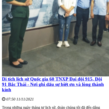
Di tích lịch sử Quốc gia 60 TNXP Đại đội 915, Đội
91 Bắc Thái - Nơi ghi dấu sự biết ơn và lòng thành
kính
07:50 11/11/2021
Trong những ngày tháng tư lịch sử, đoàn chúng tôi đã đến dâng