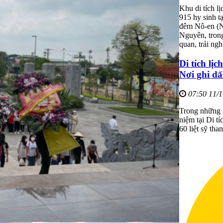
Khu di tích l
915 hy sinh 
đêm Nô-en (No
Nguyên, trong
quan, trải ngh
Di tích lị
Nơi ghi dấ
07:50 11/
Trong những n
niệm tại Di t
60 liệt sỹ th