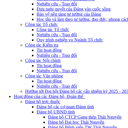
Nghiên cứu - Trao đổi
Đưa nghị quyết của Đảng vào cuộc sống
Bảo vệ nền tảng tư tưởng của Đảng
Học tập và làm theo tư tưởng, đạo đức, phong cá
Công tác Tổ chức
Công tác Tổ chức
Nghiên cứu - Trao đổi
Quy trình nghiệp vụ Ngành Tổ chức
Công tác Kiểm tra
Tin hoạt động
Nghiên cứu - Trao đổi
Công tác Nội chính
Tin hoạt động
Nghiên cứu - Trao đổi
Công tác Văn phòng
Tin hoạt động
Nghiên cứu - Trao đổi
Hướng tới Đại hội Đảng bộ các cấp nhiệm kỳ 2025 - 20
Hoạt động của các Đảng bộ, Đoàn thể
Đảng bộ trực thuộc
Đảng bộ các cơ quan Đảng tỉnh
Đảng bộ UBND tỉnh
Đảng bộ CTCP Gang thép Thái Nguyên
Đảng bộ Đại học Thái Nguyên
Đảng bộ Bệnh viện TW Thái Nguyên