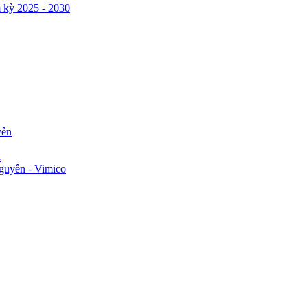
 kỳ 2025 - 2030
yên
n
guyên - Vimico