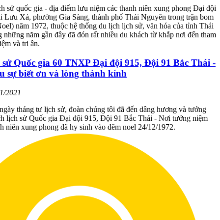
ịch sử quốc gia - địa điểm lưu niệm các thanh niên xung phong Đại đội
tại Lưu Xá, phường Gia Sàng, thành phố Thái Nguyên trong trận bom
el) năm 1972, thuộc hệ thống du lịch lịch sử, văn hóa của tỉnh Thái
 những năm gần đây đã đón rất nhiều du khách từ khắp nơi đến tham
iệm và tri ân.
ch sử Quốc gia 60 TNXP Đại đội 915, Đội 91 Bắc Thái -
u sự biết ơn và lòng thành kính
11/2021
gày tháng tư lịch sử, đoàn chúng tôi đã đến dâng hương và tưởng
ích lịch sử Quốc gia Đại đội 915, Đội 91 Bắc Thái - Nơi tưởng niệm
anh niên xung phong đã hy sinh vào đêm noel 24/12/1972.