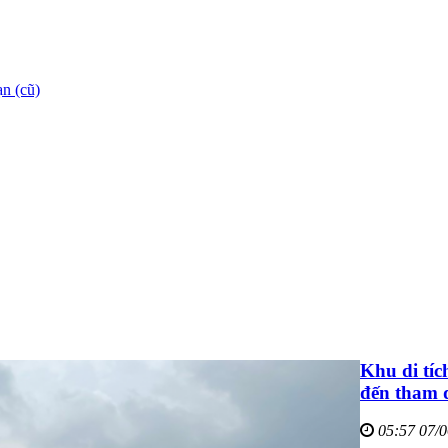
n (cũ)
Khu di tí
đến tham q
05:57 07/