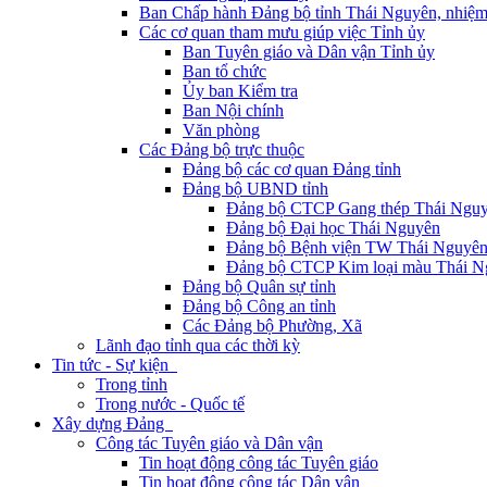
Ban Chấp hành Đảng bộ tỉnh Thái Nguyên, nhiệm
Các cơ quan tham mưu giúp việc Tỉnh ủy
Ban Tuyên giáo và Dân vận Tỉnh ủy
Ban tổ chức
Ủy ban Kiểm tra
Ban Nội chính
Văn phòng
Các Đảng bộ trực thuộc
Đảng bộ các cơ quan Đảng tỉnh
Đảng bộ UBND tỉnh
Đảng bộ CTCP Gang thép Thái Ngu
Đảng bộ Đại học Thái Nguyên
Đảng bộ Bệnh viện TW Thái Nguyê
Đảng bộ CTCP Kim loại màu Thái N
Đảng bộ Quân sự tỉnh
Đảng bộ Công an tỉnh
Các Đảng bộ Phường, Xã
Lãnh đạo tỉnh qua các thời kỳ
Tin tức - Sự kiện
Trong tỉnh
Trong nước - Quốc tế
Xây dựng Đảng
Công tác Tuyên giáo và Dân vận
Tin hoạt động công tác Tuyên giáo
Tin hoạt động công tác Dân vận