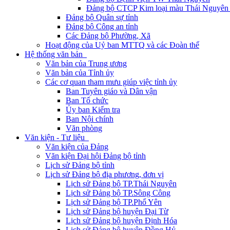
Đảng bộ CTCP Kim loại màu Thái Nguyên 
Đảng bộ Quân sự tỉnh
Đảng bộ Công an tỉnh
Các Đảng bộ Phường, Xã
Hoạt động của Uỷ ban MTTQ và các Đoàn thể
Hệ thống văn bản
Văn bản của Trung ương
Văn bản của Tỉnh ủy
Các cơ quan tham mưu giúp việc tỉnh ủy
Ban Tuyên giáo và Dân vận
Ban Tổ chức
Ủy ban Kiểm tra
Ban Nội chính
Văn phòng
Văn kiện - Tư liệu
Văn kiện của Đảng
Văn kiện Đại hội Đảng bộ tỉnh
Lịch sử Đảng bộ tỉnh
Lịch sử Đảng bộ địa phương, đơn vị
Lịch sử Đảng bộ TP.Thái Nguyên
Lịch sử Đảng bộ TP.Sông Công
Lịch sử Đảng bộ TP.Phổ Yên
Lịch sử Đảng bộ huyện Đại Từ
Lịch sử Đảng bộ huyện Định Hóa
Lịch sử Đảng bộ huyện Đồng Hỷ