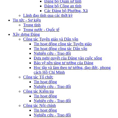
Đảng bộ Quân sự tỉnh
Đảng bộ Công an tỉnh
Các Đảng bộ Phường, Xã
Lãnh đạo tỉnh qua các thời kỳ
Tin tức - Sự kiện
Trong tỉnh
Trong nước - Quốc tế
Xây dựng Đảng
Công tác Tuyên giáo và Dân vận
Tin hoạt động công tác Tuyên giáo
Tin hoạt động công tác Dân vận
Nghiên cứu - Trao đổi
Đưa nghị quyết của Đảng vào cuộc sống
Bảo vệ nền tảng tư tưởng của Đảng
Học tập và làm theo tư tưởng, đạo đức, phong
cách Hồ Chí Minh
Công tác Tổ chức
Tin hoạt động
Nghiên cứu - Trao đổi
Công tác Kiểm tra
Tin hoạt động
Nghiên cứu - Trao đổi
Công tác Nội chính
Tin hoạt động
Nghiên cứu - Trao đổi