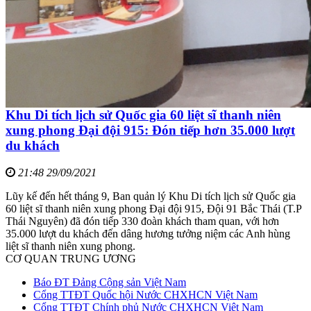
Khu Di tích lịch sử Quốc gia 60 liệt sĩ thanh niên
xung phong Đại đội 915: Đón tiếp hơn 35.000 lượt
du khách
21:48 29/09/2021
Lũy kế đến hết tháng 9, Ban quản lý Khu Di tích lịch sử Quốc gia
60 liệt sĩ thanh niên xung phong Đại đội 915, Đội 91 Bắc Thái (T.P
Thái Nguyên) đã đón tiếp 330 đoàn khách tham quan, với hơn
35.000 lượt du khách đến dâng hương tưởng niệm các Anh hùng
liệt sĩ thanh niên xung phong.
CƠ QUAN TRUNG ƯƠNG
Báo ĐT Đảng Cộng sản Việt Nam
Cổng TTĐT Quốc hội Nước CHXHCN Việt Nam
Cổng TTĐT Chính phủ Nước CHXHCN Việt Nam