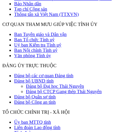
Báo Nhân dân
Tạp chí Cộng sản
Thông tấn xã Việt Nam (TTXVN)
CƠ QUAN THAM MƯU GIÚP VIỆC TỈNH ỦY
Ban Tuyên giáo và Dân vận
Ban Tổ chức Tỉnh uỷ
Uỷ ban Kiểm tra Tỉnh uỷ
Ban Nội chính Tỉnh uỷ
Văn phòng Tỉnh ủy
ĐẢNG ỦY TRỰC THUỘC
Đảng bộ các cơ quan Đảng tỉnh
Đảng bộ UBND tỉnh
Đảng bộ Đại học Thái Nguyên
Đảng bộ CTCP Gang thép Thái Nguyên
Đảng bộ Quân sự tỉnh
Đảng bộ Công an tỉnh
TỔ CHỨC CHÍNH TRỊ - XÃ HỘI
Ủy ban MTTQ tỉnh
Liên đoàn Lao động tỉnh