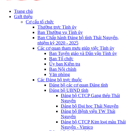
Trang chủ
Giới thiệu
Cơ cấu tổ chức
Thường trực Tỉnh ủy
Ban Thường vụ Tỉnh ủy
Ban Chấp hành Đảng bộ tỉnh Thái Nguyên,
nhiệm kỳ 2020 - 2025
Các cơ quan tham mưu giúp việc Tỉnh ủy
Ban Tuyên giáo và Dân vận Tỉnh ủy
Ban Tổ chức
Ủy ban Kiểm tra
Ban Nội chính
Văn phòng
Các Đảng bộ trực thuộc
Đảng bộ các cơ quan Đảng tỉnh
Đảng bộ UBND tỉnh
Đảng bộ CTCP Gang thép Thái
Nguyên
Đảng bộ Đại học Thái Nguyên
Đảng bộ Bệnh viện TW Thái
Nguyên
Đảng bộ CTCP Kim loại màu Thái
Nguyên - Vimico