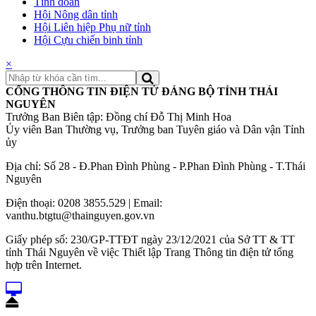
Tỉnh đoàn
Hội Nông dân tỉnh
Hội Liên hiệp Phụ nữ tỉnh
Hội Cựu chiến binh tỉnh
×
CỔNG THÔNG TIN ĐIỆN TỬ ĐẢNG BỘ TỈNH THÁI
NGUYÊN
Trưởng Ban Biên tập: Đồng chí Đỗ Thị Minh Hoa
Ủy viên Ban Thường vụ, Trưởng ban Tuyên giáo và Dân vận Tỉnh
ủy
Địa chỉ: Số 28 - Đ.Phan Đình Phùng - P.Phan Đình Phùng - T.Thái
Nguyên
Điện thoại: 0208 3855.529 | Email:
vanthu.btgtu@thainguyen.gov.vn
Giấy phép số: 230/GP-TTĐT ngày 23/12/2021 của Sở TT & TT
tỉnh Thái Nguyên về việc Thiết lập Trang Thông tin điện tử tổng
hợp trên Internet.