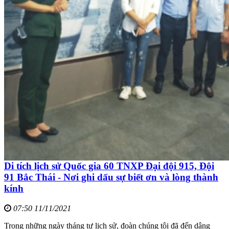
Di tích lịch sử Quốc gia 60 TNXP Đại đội 915, Đội
91 Bắc Thái - Nơi ghi dấu sự biết ơn và lòng thành
kính
07:50 11/11/2021
Trong những ngày tháng tư lịch sử, đoàn chúng tôi đã đến dâng