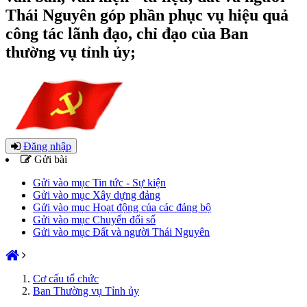
Thái Nguyên góp phần phục vụ hiệu quả
công tác lãnh đạo, chỉ đạo của Ban
thường vụ tỉnh ủy;
Đăng nhập
Gửi bài
Gửi vào mục Tin tức - Sự kiện
Gửi vào mục Xây dựng đảng
Gửi vào mục Hoạt động của các đảng bộ
Gửi vào mục Chuyển đổi số
Gửi vào mục Đất và người Thái Nguyên
Cơ cấu tổ chức
Ban Thường vụ Tỉnh ủy