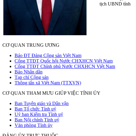
tịch UBND tỉnh
CƠ QUAN TRUNG ƯƠNG
Báo ĐT Đảng Cộng sản Việt Nam
Cổng TTĐT Quốc hội Nước CHXHCN Việt Nam
Cổng TTĐT Chính phủ Nước CHXHCN Việt Nam
Báo Nhân dân
Tạp chí Cộng sản
Thông tấn xã Việt Nam (TTXVN)
CƠ QUAN THAM MƯU GIÚP VIỆC TỈNH ỦY
Ban Tuyên giáo và Dân vận
Ban Tổ chức Tỉnh uỷ
Uỷ ban Kiểm tra Tỉnh uỷ
Ban Nội chính Tỉnh uỷ
Văn phòng Tỉnh ủy
ĐẢNG ỦY TRỰC THUỘC