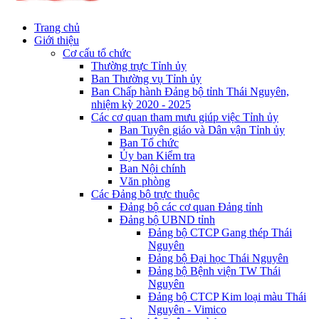
Trang chủ
Giới thiệu
Cơ cấu tổ chức
Thường trực Tỉnh ủy
Ban Thường vụ Tỉnh ủy
Ban Chấp hành Đảng bộ tỉnh Thái Nguyên,
nhiệm kỳ 2020 - 2025
Các cơ quan tham mưu giúp việc Tỉnh ủy
Ban Tuyên giáo và Dân vận Tỉnh ủy
Ban Tổ chức
Ủy ban Kiểm tra
Ban Nội chính
Văn phòng
Các Đảng bộ trực thuộc
Đảng bộ các cơ quan Đảng tỉnh
Đảng bộ UBND tỉnh
Đảng bộ CTCP Gang thép Thái
Nguyên
Đảng bộ Đại học Thái Nguyên
Đảng bộ Bệnh viện TW Thái
Nguyên
Đảng bộ CTCP Kim loại màu Thái
Nguyên - Vimico