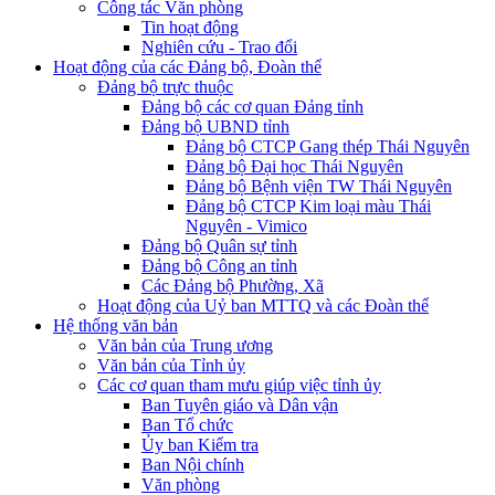
Công tác Văn phòng
Tin hoạt động
Nghiên cứu - Trao đổi
Hoạt động của các Đảng bộ, Đoàn thể
Đảng bộ trực thuộc
Đảng bộ các cơ quan Đảng tỉnh
Đảng bộ UBND tỉnh
Đảng bộ CTCP Gang thép Thái Nguyên
Đảng bộ Đại học Thái Nguyên
Đảng bộ Bệnh viện TW Thái Nguyên
Đảng bộ CTCP Kim loại màu Thái
Nguyên - Vimico
Đảng bộ Quân sự tỉnh
Đảng bộ Công an tỉnh
Các Đảng bộ Phường, Xã
Hoạt động của Uỷ ban MTTQ và các Đoàn thể
Hệ thống văn bản
Văn bản của Trung ương
Văn bản của Tỉnh ủy
Các cơ quan tham mưu giúp việc tỉnh ủy
Ban Tuyên giáo và Dân vận
Ban Tổ chức
Ủy ban Kiểm tra
Ban Nội chính
Văn phòng