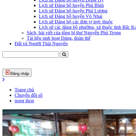
Lịch sử Đảng bộ huyện Phú Bình
Lịch sử Đảng bộ huyện Phú Lương
Lịch sử Đảng bộ huyện Võ Nhai
Lịch sử Đảng bộ các đơn vị trực thuộc
Lịch sử các đảng bộ phường, xã thuộc tỉnh Bắc Kạ
Sách, bài viết của tổng bí thư Nguyễn Phú Trọng
Tài liệu sinh hoạt Đảng, đoàn thể
Đất và Người Thái Nguyên
Đăng nhập
Trang chủ
Chuyển đổi số
nong thon