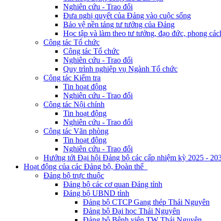
Nghiên cứu - Trao đổi
Đưa nghị quyết của Đảng vào cuộc sống
Bảo vệ nền tảng tư tưởng của Đảng
Học tập và làm theo tư tưởng, đạo đức, phong cá
Công tác Tổ chức
Công tác Tổ chức
Nghiên cứu - Trao đổi
Quy trình nghiệp vụ Ngành Tổ chức
Công tác Kiểm tra
Tin hoạt động
Nghiên cứu - Trao đổi
Công tác Nội chính
Tin hoạt động
Nghiên cứu - Trao đổi
Công tác Văn phòng
Tin hoạt động
Nghiên cứu - Trao đổi
Hướng tới Đại hội Đảng bộ các cấp nhiệm kỳ 2025 - 20
Hoạt động của các Đảng bộ, Đoàn thể
Đảng bộ trực thuộc
Đảng bộ các cơ quan Đảng tỉnh
Đảng bộ UBND tỉnh
Đảng bộ CTCP Gang thép Thái Nguyên
Đảng bộ Đại học Thái Nguyên
Đảng bộ Bệnh viện TW Thái Nguyên