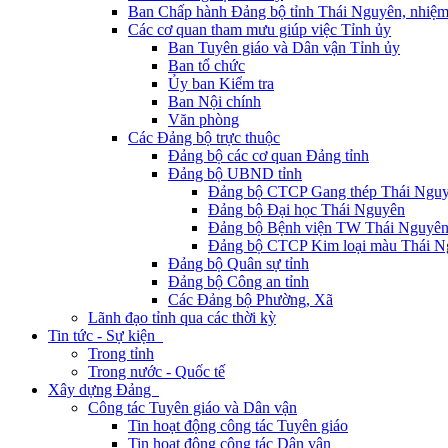
Ban Chấp hành Đảng bộ tỉnh Thái Nguyên, nhiệm
Các cơ quan tham mưu giúp việc Tỉnh ủy
Ban Tuyên giáo và Dân vận Tỉnh ủy
Ban tổ chức
Ủy ban Kiểm tra
Ban Nội chính
Văn phòng
Các Đảng bộ trực thuộc
Đảng bộ các cơ quan Đảng tỉnh
Đảng bộ UBND tỉnh
Đảng bộ CTCP Gang thép Thái Ngu
Đảng bộ Đại học Thái Nguyên
Đảng bộ Bệnh viện TW Thái Nguyê
Đảng bộ CTCP Kim loại màu Thái N
Đảng bộ Quân sự tỉnh
Đảng bộ Công an tỉnh
Các Đảng bộ Phường, Xã
Lãnh đạo tỉnh qua các thời kỳ
Tin tức - Sự kiện
Trong tỉnh
Trong nước - Quốc tế
Xây dựng Đảng
Công tác Tuyên giáo và Dân vận
Tin hoạt động công tác Tuyên giáo
Tin hoạt động công tác Dân vận