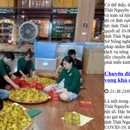
Có thể thấy, 
Thái Nguyên đ
và toàn xã hộ
đó có lĩnh vự
lực tỉnh Thá
quyết số 10-
tỉnh Thái Ng
Sở Nông nghiệ
pháp nhằm đẩ
dịch vụ nông 
đẩy chuyển đổ
phát triển ki
Chuyển đổ
vọng khả 
21:38 23/
Là một trong 
Thái Nguyên đ
hội số. Đặc b
cao giá trị sả
tỉnh Thái Ngu
COVID-19, th