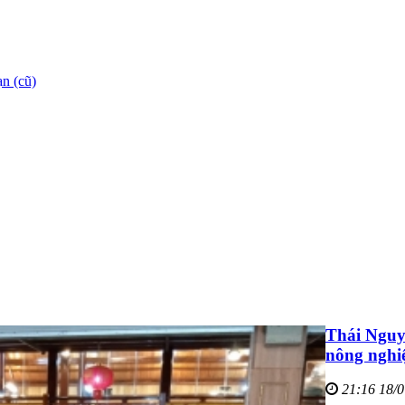
n (cũ)
Thái Nguyê
nông nghi
21:16 18/