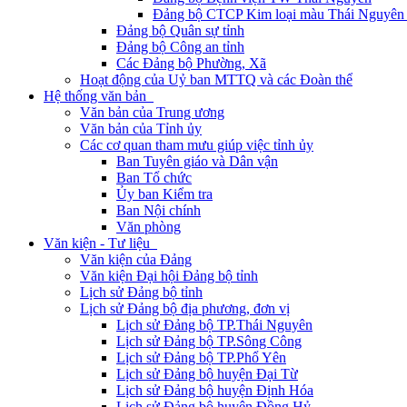
Đảng bộ CTCP Kim loại màu Thái Nguyên 
Đảng bộ Quân sự tỉnh
Đảng bộ Công an tỉnh
Các Đảng bộ Phường, Xã
Hoạt động của Uỷ ban MTTQ và các Đoàn thể
Hệ thống văn bản
Văn bản của Trung ương
Văn bản của Tỉnh ủy
Các cơ quan tham mưu giúp việc tỉnh ủy
Ban Tuyên giáo và Dân vận
Ban Tổ chức
Ủy ban Kiểm tra
Ban Nội chính
Văn phòng
Văn kiện - Tư liệu
Văn kiện của Đảng
Văn kiện Đại hội Đảng bộ tỉnh
Lịch sử Đảng bộ tỉnh
Lịch sử Đảng bộ địa phương, đơn vị
Lịch sử Đảng bộ TP.Thái Nguyên
Lịch sử Đảng bộ TP.Sông Công
Lịch sử Đảng bộ TP.Phổ Yên
Lịch sử Đảng bộ huyện Đại Từ
Lịch sử Đảng bộ huyện Định Hóa
Lịch sử Đảng bộ huyện Đồng Hỷ