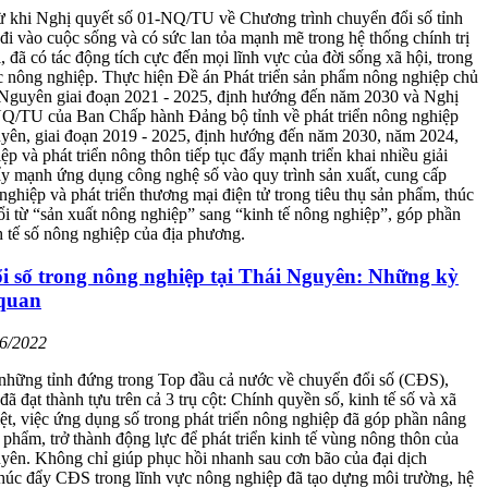
từ khi Nghị quyết số 01-NQ/TU về Chương trình chuyển đổi số tỉnh
i vào cuộc sống và có sức lan tỏa mạnh mẽ trong hệ thống chính trị
i, đã có tác động tích cực đến mọi lĩnh vực của đời sống xã hội, trong
c nông nghiệp. Thực hiện Đề án Phát triển sản phẩm nông nghiệp chủ
i Nguyên giai đoạn 2021 - 2025, định hướng đến năm 2030 và Nghị
NQ/TU của Ban Chấp hành Đảng bộ tỉnh về phát triển nông nghiệp
uyên, giai đoạn 2019 - 2025, định hướng đến năm 2030, năm 2024,
p và phát triển nông thôn tiếp tục đẩy mạnh triển khai nhiều giải
y mạnh ứng dụng công nghệ số vào quy trình sản xuất, cung cấp
nghiệp và phát triển thương mại điện tử trong tiêu thụ sản phẩm, thúc
i từ “sản xuất nông nghiệp” sang “kinh tế nông nghiệp”, góp phần
nh tế số nông nghiệp của địa phương.
i số trong nông nghiệp tại Thái Nguyên: Những kỳ
quan
06/2022
những tỉnh đứng trong Top đầu cả nước về chuyển đổi số (CĐS),
ã đạt thành tựu trên cả 3 trụ cột: Chính quyền số, kinh tế số và xã
iệt, việc ứng dụng số trong phát triển nông nghiệp đã góp phần nâng
n phẩm, trở thành động lực để phát triển kinh tế vùng nông thôn của
yên. Không chỉ giúp phục hồi nhanh sau cơn bão của đại dịch
úc đẩy CĐS trong lĩnh vực nông nghiệp đã tạo dựng môi trường, hệ