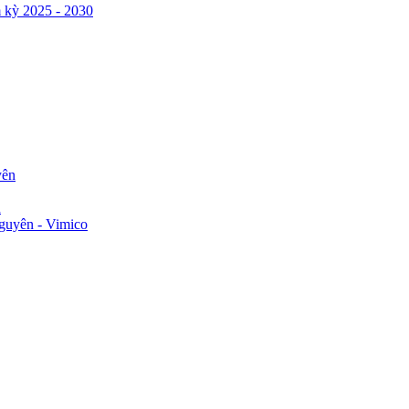
 kỳ 2025 - 2030
yên
n
guyên - Vimico