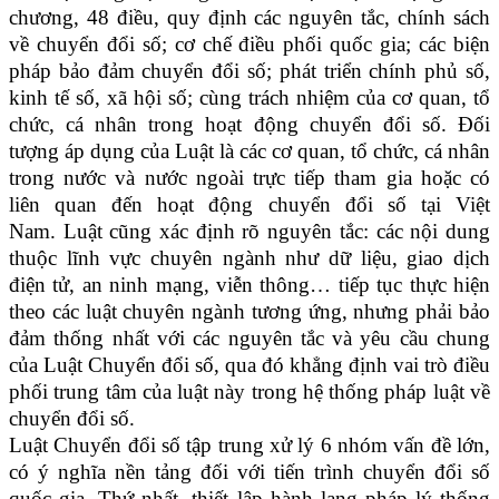
chương, 48 điều, quy định các nguyên tắc, chính sách
về chuyển đổi số; cơ chế điều phối quốc gia; các biện
pháp bảo đảm chuyển đổi số; phát triển chính phủ số,
kinh tế số, xã hội số; cùng trách nhiệm của cơ quan, tổ
chức, cá nhân trong hoạt động chuyển đổi số. Đối
tượng áp dụng của Luật là các cơ quan, tổ chức, cá nhân
trong nước và nước ngoài trực tiếp tham gia hoặc có
liên quan đến hoạt động chuyển đổi số tại Việt
Nam. Luật cũng xác định rõ nguyên tắc: các nội dung
thuộc lĩnh vực chuyên ngành như dữ liệu, giao dịch
điện tử, an ninh mạng, viễn thông… tiếp tục thực hiện
theo các luật chuyên ngành tương ứng, nhưng phải bảo
đảm thống nhất với các nguyên tắc và yêu cầu chung
của Luật Chuyển đổi số, qua đó khẳng định vai trò điều
phối trung tâm của luật này trong hệ thống pháp luật về
chuyển đổi số.
Luật Chuyển đổi số tập trung xử lý 6 nhóm vấn đề lớn,
có ý nghĩa nền tảng đối với tiến trình chuyển đổi số
quốc gia. Thứ nhất, thiết lập hành lang pháp lý thống