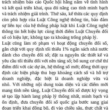
trách nhiệm báo cáo Quốc hội hằng năm về tình hình
và kết quả triển khai, qua đó nâng cao tính minh bạch
và trách nhiệm giải trình. Thứ sáu, kế thừa các quy định
còn phù hợp của Luật Công nghệ thông tin, bảo đảm
sự liên tục của hệ thống pháp luật khi Luật Công nghệ
thông tin hết hiệu lực cùng thời điểm Luật Chuyển đổi
số có hiệu lực, không tạo ra khoảng trống pháp lý.
Luật cũng làm rõ phạm vi hoạt động chuyển đổi số,
gắn chặt với quy định tối thiểu 1% ngân sách nhà nước
dành cho chuyển đổi số; đặt ra nguyên tắc thiết kế và
yêu cầu tối thiểu đối với nền tảng số; bổ sung cơ chế thí
điểm đối với các dự án, hệ thống số mới; đồng thời quy
định các biện pháp thu hẹp khoảng cách số và hỗ trợ
doanh nghiệp, đặc biệt là doanh nghiệp vừa và
nhỏ. Với những nội dung toàn diện và các điểm mới
mang tính nền tảng, Luật Chuyển đổi số được kỳ vọng
sẽ tạo lập hành lang pháp lý thống nhất, minh bạch và
ổn định, đưa chuyển đổi số quốc gia bước sang giai
đoạn triển khai đồng bộ, đi vào chiều sâu, thực chất và