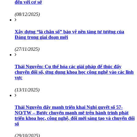
đến với cơ sở
(08/12/2025)
Xây dựng “lá chắn số” bảo vệ nền tảng tư tưởng của
Đảng trong giai đoạn mới
(27/11/2025)
Thái Nguyên: Cụ thể hóa các giải pháp để thúc đẩy
chuyển đổi số, ứng dụng khoa học công nghệ vào các lĩnh
vực
(13/11/2025)
Thái Nguyên đẩy mạnh triển khai Nghị quyết số 57-
NQ/TW – Bước chuyển mạnh mẽ trên hành trình phát
triển khoa học, công nghệ, đổi mới sáng tạo và chuyển đổi
số
(29/10/2025)