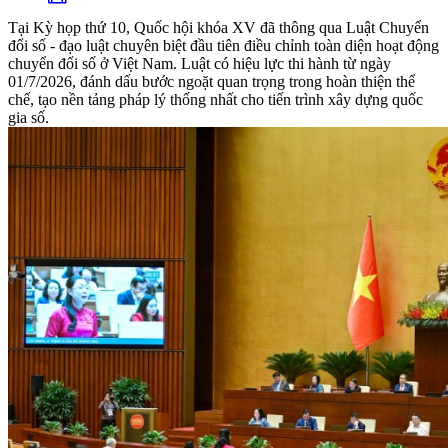
Tại Kỳ họp thứ 10, Quốc hội khóa XV đã thông qua Luật Chuyển
đổi số - đạo luật chuyên biệt đầu tiên điều chỉnh toàn diện hoạt động
chuyển đổi số ở Việt Nam. Luật có hiệu lực thi hành từ ngày
01/7/2026, đánh dấu bước ngoặt quan trọng trong hoàn thiện thể
chế, tạo nền tảng pháp lý thống nhất cho tiến trình xây dựng quốc
gia số.