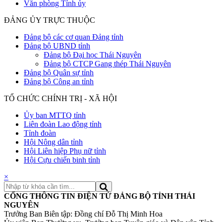
Văn phòng Tỉnh ủy
ĐẢNG ỦY TRỰC THUỘC
Đảng bộ các cơ quan Đảng tỉnh
Đảng bộ UBND tỉnh
Đảng bộ Đại học Thái Nguyên
Đảng bộ CTCP Gang thép Thái Nguyên
Đảng bộ Quân sự tỉnh
Đảng bộ Công an tỉnh
TỔ CHỨC CHÍNH TRỊ - XÃ HỘI
Ủy ban MTTQ tỉnh
Liên đoàn Lao động tỉnh
Tỉnh đoàn
Hội Nông dân tỉnh
Hội Liên hiệp Phụ nữ tỉnh
Hội Cựu chiến binh tỉnh
×
CỔNG THÔNG TIN ĐIỆN TỬ ĐẢNG BỘ TỈNH THÁI
NGUYÊN
Trưởng Ban Biên tập: Đồng chí Đỗ Thị Minh Hoa