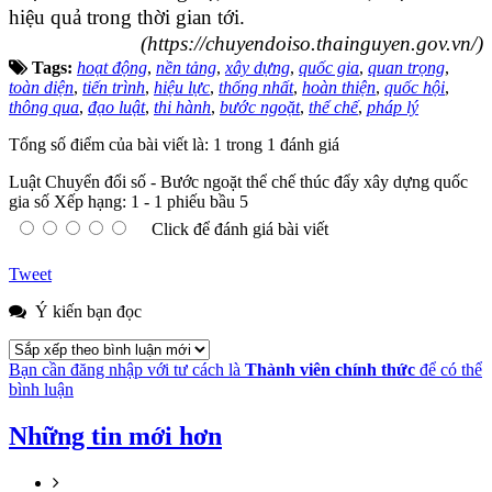
hiệu quả trong thời gian tới.
(https://chuyendoiso.thainguyen.gov.vn/)
Tags:
hoạt động
,
nền tảng
,
xây dựng
,
quốc gia
,
quan trọng
,
toàn diện
,
tiến trình
,
hiệu lực
,
thống nhất
,
hoàn thiện
,
quốc hội
,
thông qua
,
đạo luật
,
thi hành
,
bước ngoặt
,
thể chế
,
pháp lý
Tổng số điểm của bài viết là: 1 trong 1 đánh giá
Luật Chuyển đổi số - Bước ngoặt thể chế thúc đẩy xây dựng quốc
gia số
Xếp hạng:
1
-
1
phiếu bầu
5
Click để đánh giá bài viết
Tweet
Ý kiến bạn đọc
Bạn cần đăng nhập với tư cách là
Thành viên chính thức
để có thể
bình luận
Những tin mới hơn