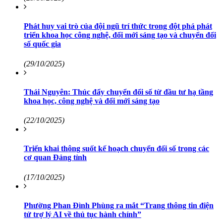
Phát huy vai trò của đội ngũ trí thức trong đột phá phát
triển khoa học công nghệ, đổi mới sáng tạo và chuyển đổi
số quốc gia
(29/10/2025)
Thái Nguyên: Thúc đẩy chuyển đổi số từ đầu tư hạ tầng
khoa học, công nghệ và đổi mới sáng tạo
(22/10/2025)
Triển khai thông suốt kế hoạch chuyển đổi số trong các
cơ quan Đảng tỉnh
(17/10/2025)
Phường Phan Đình Phùng ra mắt “Trang thông tin điện
tử trợ lý AI về thủ tục hành chính”