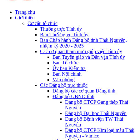
Trang chủ
Giới thiệu
Cơ cấu tổ chức
Thường trực Tỉnh ủy
Ban Thường vụ Tỉnh ủy
Ban Chấp hành Đảng bộ tỉnh Thái Nguyên,
nhiệm kỳ 2020 - 2025
Các cơ quan tham mưu giúp việc Tỉnh ủy
Ban Tuyên giáo và Dân vận Tỉnh ủy
Ban Tổ chức
Ủy ban Kiểm tra
Ban Nội chính
Văn phòng
Các Đảng bộ trực thuộc
Đảng bộ các cơ quan Đảng tỉnh
Đảng bộ UBND tỉnh
Đảng bộ CTCP Gang thép Thái
Nguyên
Đảng bộ Đại học Thái Nguyên
Đảng bộ Bệnh viện TW Thái
Nguyên
Đảng bộ CTCP Kim loại màu Thái
Nguyên - Vimico