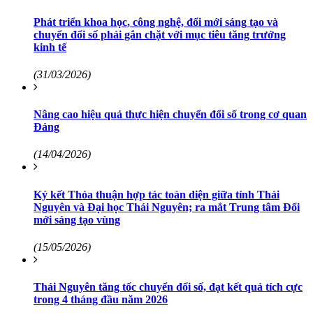
Phát triển khoa học, công nghệ, đổi mới sáng tạo và
chuyển đổi số phải gắn chặt với mục tiêu tăng trưởng
kinh tế
(31/03/2026)
Nâng cao hiệu quả thực hiện chuyển đổi số trong cơ quan
Đảng
(14/04/2026)
Ký kết Thỏa thuận hợp tác toàn diện giữa tỉnh Thái
Nguyên và Đại học Thái Nguyên; ra mắt Trung tâm Đổi
mới sáng tạo vùng
(15/05/2026)
Thái Nguyên tăng tốc chuyển đổi số, đạt kết quả tích cực
trong 4 tháng đầu năm 2026