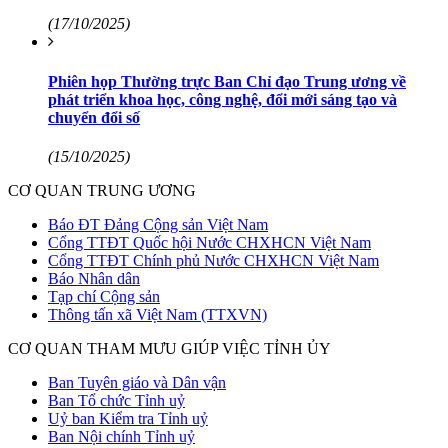
(17/10/2025)
Phiên họp Thường trực Ban Chỉ đạo Trung ương về
phát triển khoa học, công nghệ, đổi mới sáng tạo và
chuyển đổi số
(15/10/2025)
CƠ QUAN TRUNG ƯƠNG
Báo ĐT Đảng Cộng sản Việt Nam
Cổng TTĐT Quốc hội Nước CHXHCN Việt Nam
Cổng TTĐT Chính phủ Nước CHXHCN Việt Nam
Báo Nhân dân
Tạp chí Cộng sản
Thông tấn xã Việt Nam (TTXVN)
CƠ QUAN THAM MƯU GIÚP VIỆC TỈNH ỦY
Ban Tuyên giáo và Dân vận
Ban Tổ chức Tỉnh uỷ
Uỷ ban Kiểm tra Tỉnh uỷ
Ban Nội chính Tỉnh uỷ