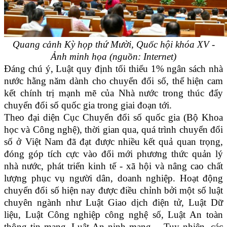
Quang cảnh Kỳ họp thứ Mười, Quốc hội khóa XV -
Ảnh minh họa (nguồn: Internet)
Đáng chú ý, Luật quy định tối thiểu 1% ngân sách nhà
nước hằng năm dành cho chuyển đổi số, thể hiện cam
kết chính trị mạnh mẽ của Nhà nước trong thúc đẩy
chuyển đổi số quốc gia trong giai đoạn tới.
Theo đại diện Cục Chuyển đổi số quốc gia (Bộ Khoa
học và Công nghệ), thời gian qua, quá trình chuyển đổi
số ở Việt Nam đã đạt được nhiều kết quả quan trọng,
đóng góp tích cực vào đổi mới phương thức quản lý
nhà nước, phát triển kinh tế - xã hội và nâng cao chất
lượng phục vụ người dân, doanh nghiệp. Hoạt động
chuyển đổi số hiện nay được điều chỉnh bởi một số luật
chuyên ngành như Luật Giao dịch điện tử, Luật Dữ
liệu, Luật Công nghiệp công nghệ số, Luật An toàn
thông tin mạng, Luật An ninh mạng… Tuy nhiên, các