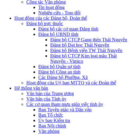
Công tác Văn phòng
Tin hoạt động
Nghiên cứu - Trao đổi
Hoạt động của các Đảng bộ, Đoàn thể
Đảng bộ trực thuộc
Đảng bộ các cơ quan Đảng tỉnh
Đảng bộ UBND tỉnh
Đảng bộ CTCP Gang thép Thái Nguyên
Đảng bộ Đại học Thái Nguyên
Đảng bộ Bệnh viện TW Thái Nguyên
Đảng bộ CTCP Kim loại màu Thái
Nguyên - Vimico
Đảng bộ Quân sự tỉnh
Đảng bộ Công an tỉnh
Các Đảng bộ Phường, Xã
Hoạt động của Uỷ ban MTTQ và các Đoàn thể
Hệ thống văn bản
Văn bản của Trung ương
Văn bản của Tỉnh ủy
Các cơ quan tham mưu giúp việc tỉnh ủy
Ban Tuyên giáo và Dân vận
Ban Tổ chức
Ủy ban Kiểm tra
Ban Nội chính
Văn phòng