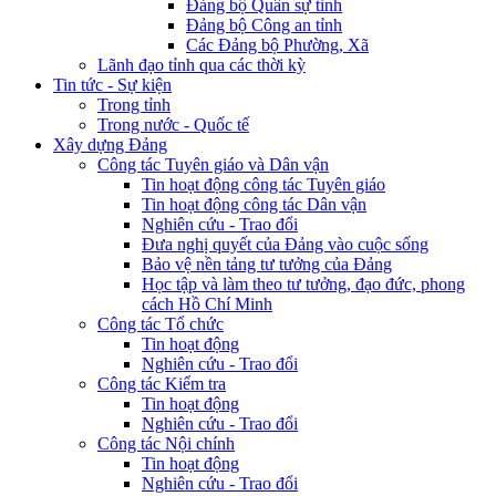
Đảng bộ Quân sự tỉnh
Đảng bộ Công an tỉnh
Các Đảng bộ Phường, Xã
Lãnh đạo tỉnh qua các thời kỳ
Tin tức - Sự kiện
Trong tỉnh
Trong nước - Quốc tế
Xây dựng Đảng
Công tác Tuyên giáo và Dân vận
Tin hoạt động công tác Tuyên giáo
Tin hoạt động công tác Dân vận
Nghiên cứu - Trao đổi
Đưa nghị quyết của Đảng vào cuộc sống
Bảo vệ nền tảng tư tưởng của Đảng
Học tập và làm theo tư tưởng, đạo đức, phong
cách Hồ Chí Minh
Công tác Tổ chức
Tin hoạt động
Nghiên cứu - Trao đổi
Công tác Kiểm tra
Tin hoạt động
Nghiên cứu - Trao đổi
Công tác Nội chính
Tin hoạt động
Nghiên cứu - Trao đổi