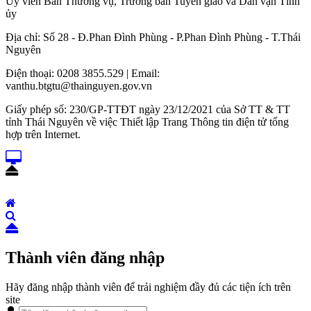
Ủy viên Ban Thường vụ, Trưởng ban Tuyên giáo và Dân vận Tỉnh
ủy
Địa chỉ: Số 28 - Đ.Phan Đình Phùng - P.Phan Đình Phùng - T.Thái
Nguyên
Điện thoại: 0208 3855.529 | Email:
vanthu.btgtu@thainguyen.gov.vn
Giấy phép số: 230/GP-TTĐT ngày 23/12/2021 của Sở TT & TT
tỉnh Thái Nguyên về việc Thiết lập Trang Thông tin điện tử tổng
hợp trên Internet.
Thành viên đăng nhập
Hãy đăng nhập thành viên để trải nghiệm đầy đủ các tiện ích trên
site