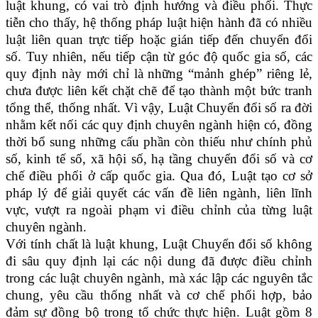
luật khung, có vai trò định hướng và điều phối. Thực
tiễn cho thấy, hệ thống pháp luật hiện hành đã có nhiều
luật liên quan trực tiếp hoặc gián tiếp đến chuyển đổi
số. Tuy nhiên, nếu tiếp cận từ góc độ quốc gia số, các
quy định này mới chỉ là những “mảnh ghép” riêng lẻ,
chưa được liên kết chặt chẽ để tạo thành một bức tranh
tổng thể, thống nhất. Vì vậy, Luật Chuyển đổi số ra đời
nhằm kết nối các quy định chuyên ngành hiện có, đồng
thời bổ sung những cấu phần còn thiếu như chính phủ
số, kinh tế số, xã hội số, hạ tầng chuyển đổi số và cơ
chế điều phối ở cấp quốc gia. Qua đó, Luật tạo cơ sở
pháp lý để giải quyết các vấn đề liên ngành, liên lĩnh
vực, vượt ra ngoài phạm vi điều chỉnh của từng luật
chuyên ngành.
Với tính chất là luật khung, Luật Chuyển đổi số không
đi sâu quy định lại các nội dung đã được điều chỉnh
trong các luật chuyên ngành, mà xác lập các nguyên tắc
chung, yêu cầu thống nhất và cơ chế phối hợp, bảo
đảm sự đồng bộ trong tổ chức thực hiện. Luật gồm 8