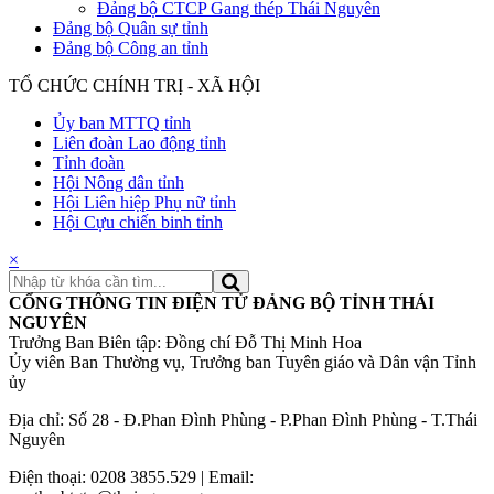
Đảng bộ CTCP Gang thép Thái Nguyên
Đảng bộ Quân sự tỉnh
Đảng bộ Công an tỉnh
TỔ CHỨC CHÍNH TRỊ - XÃ HỘI
Ủy ban MTTQ tỉnh
Liên đoàn Lao động tỉnh
Tỉnh đoàn
Hội Nông dân tỉnh
Hội Liên hiệp Phụ nữ tỉnh
Hội Cựu chiến binh tỉnh
×
CỔNG THÔNG TIN ĐIỆN TỬ ĐẢNG BỘ TỈNH THÁI
NGUYÊN
Trưởng Ban Biên tập: Đồng chí Đỗ Thị Minh Hoa
Ủy viên Ban Thường vụ, Trưởng ban Tuyên giáo và Dân vận Tỉnh
ủy
Địa chỉ: Số 28 - Đ.Phan Đình Phùng - P.Phan Đình Phùng - T.Thái
Nguyên
Điện thoại: 0208 3855.529 | Email: