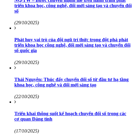
NQ/TW – Bước chuyển mạnh mẽ trên hành trình phát
triển khoa học, công nghệ, đổi mới sáng tạo và chuyển đổi
số
(29/10/2025)
Phát huy vai trò của đội ngũ trí thức trong đột phá phát
triển khoa học công nghệ, đổi mới sáng tạo và chuyển đổi
số quốc gia
(29/10/2025)
Thái Nguyên: Thúc đẩy chuyển đổi số từ đầu tư hạ tầng
khoa học, công nghệ và đổi mới sáng tạo
(22/10/2025)
Triển khai thông suốt kế hoạch chuyển đổi số trong các
cơ quan Đảng tỉnh
(17/10/2025)