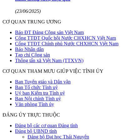
(23/06/2025)
CƠ QUAN TRUNG ƯƠNG
Báo ĐT Đảng Cộng sản Việt Nam
Cổng TTĐT Quốc hội Nước CHXHCN Việt Nam
Cổng TTĐT Chính phủ Nước CHXHCN Việt Nam
Báo Nhân dân
Tạp chí Cộng sản
Thông tấn xã Việt Nam (TTXVN)
CƠ QUAN THAM MƯU GIÚP VIỆC TỈNH ỦY
Ban Tuyên giáo và Dân vận
Ban Tổ chức Tỉnh uỷ
Uỷ ban Kiểm tra Tỉnh uỷ
Ban Nội chính Tỉnh uỷ
Văn phòng Tỉnh ủy
ĐẢNG ỦY TRỰC THUỘC
Đảng bộ các cơ quan Đảng tỉnh
Đảng bộ UBND tỉnh
Đảng bộ Đại học Thái Nguyên