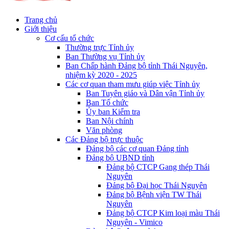
Trang chủ
Giới thiệu
Cơ cấu tổ chức
Thường trực Tỉnh ủy
Ban Thường vụ Tỉnh ủy
Ban Chấp hành Đảng bộ tỉnh Thái Nguyên,
nhiệm kỳ 2020 - 2025
Các cơ quan tham mưu giúp việc Tỉnh ủy
Ban Tuyên giáo và Dân vận Tỉnh ủy
Ban Tổ chức
Ủy ban Kiểm tra
Ban Nội chính
Văn phòng
Các Đảng bộ trực thuộc
Đảng bộ các cơ quan Đảng tỉnh
Đảng bộ UBND tỉnh
Đảng bộ CTCP Gang thép Thái
Nguyên
Đảng bộ Đại học Thái Nguyên
Đảng bộ Bệnh viện TW Thái
Nguyên
Đảng bộ CTCP Kim loại màu Thái
Nguyên - Vimico