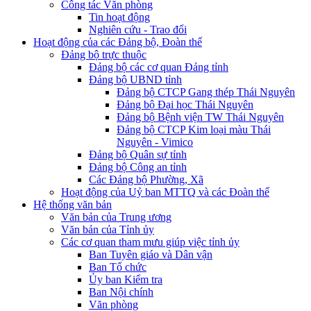
Công tác Văn phòng
Tin hoạt động
Nghiên cứu - Trao đổi
Hoạt động của các Đảng bộ, Đoàn thể
Đảng bộ trực thuộc
Đảng bộ các cơ quan Đảng tỉnh
Đảng bộ UBND tỉnh
Đảng bộ CTCP Gang thép Thái Nguyên
Đảng bộ Đại học Thái Nguyên
Đảng bộ Bệnh viện TW Thái Nguyên
Đảng bộ CTCP Kim loại màu Thái
Nguyên - Vimico
Đảng bộ Quân sự tỉnh
Đảng bộ Công an tỉnh
Các Đảng bộ Phường, Xã
Hoạt động của Uỷ ban MTTQ và các Đoàn thể
Hệ thống văn bản
Văn bản của Trung ương
Văn bản của Tỉnh ủy
Các cơ quan tham mưu giúp việc tỉnh ủy
Ban Tuyên giáo và Dân vận
Ban Tổ chức
Ủy ban Kiểm tra
Ban Nội chính
Văn phòng