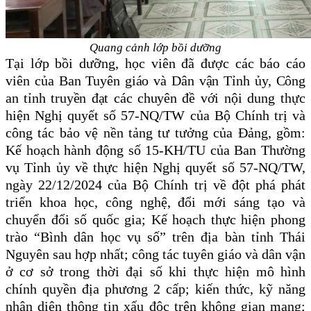
Quang cảnh lớp bồi dưỡng
Tại lớp bồi dưỡng, học viên đã được các báo cáo
viên
của Ban Tuyên giáo và Dân vận Tỉnh ủy, Công
an tỉnh truyền đạt các chuyên đề với
nội dung thực
hiện Nghị quyết số 57-NQ/TW của Bộ Chính trị và
công tác bảo vệ nền tảng tư tưởng của Đảng, gồm:
Kế hoạch hành động
số
15-KH/TU của Ban Thường
vụ Tỉnh ủy
về
thực hiện Nghị quyết số 57-NQ/TW,
ngày 22/12/2024 của Bộ Chính trị về đột phá phát
triển khoa học, công nghệ, đổi mới sáng tạo và
chuyển đổi số quốc gia;
Kế hoạch thực hiện
phong
trào
“
Bình dân học vụ số
” trên địa bàn tỉnh Thái
Nguyên sau hợp nhất
; công tác tuyên giáo và dân vận
ở cơ sở trong thời đại số khi thực hiện mô hình
chính quyền địa phương 2 cấp;
kiến
thức, kỹ năng
nhận diện thông tin xấu độc trên không gian mạng;