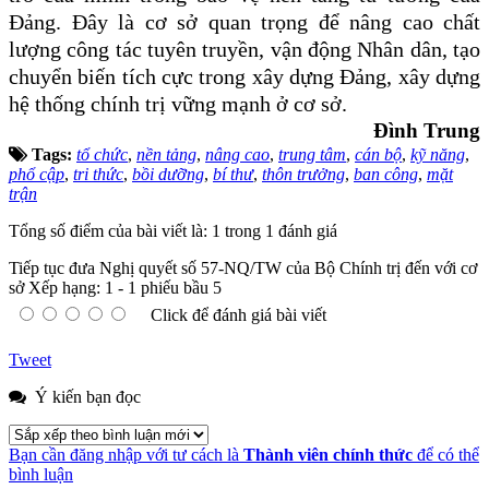
Đảng. Đây là cơ sở quan trọng để nâng cao chất
lượng công tác tuyên truyền, vận động Nhân dân, tạo
chuyển biến tích cực trong xây dựng Đảng, xây dựng
hệ thống chính trị vững mạnh ở cơ sở.
Đình Trung
Tags:
tổ chức
,
nền tảng
,
nâng cao
,
trung tâm
,
cán bộ
,
kỹ năng
,
phổ cập
,
tri thức
,
bồi dưỡng
,
bí thư
,
thôn trưởng
,
ban công
,
mặt
trận
Tổng số điểm của bài viết là: 1 trong 1 đánh giá
Tiếp tục đưa Nghị quyết số 57-NQ/TW của Bộ Chính trị đến với cơ
sở
Xếp hạng:
1
-
1
phiếu bầu
5
Click để đánh giá bài viết
Tweet
Ý kiến bạn đọc
Bạn cần đăng nhập với tư cách là
Thành viên chính thức
để có thể
bình luận