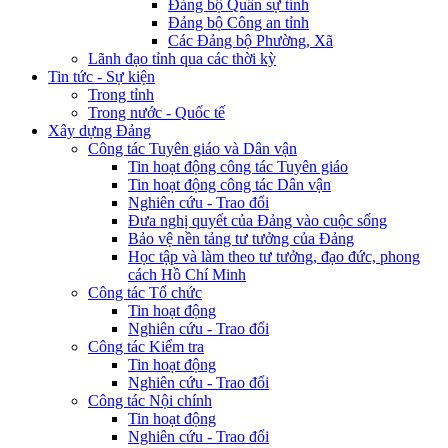
Đảng bộ Quân sự tỉnh
Đảng bộ Công an tỉnh
Các Đảng bộ Phường, Xã
Lãnh đạo tỉnh qua các thời kỳ
Tin tức - Sự kiện
Trong tỉnh
Trong nước - Quốc tế
Xây dựng Đảng
Công tác Tuyên giáo và Dân vận
Tin hoạt động công tác Tuyên giáo
Tin hoạt động công tác Dân vận
Nghiên cứu - Trao đổi
Đưa nghị quyết của Đảng vào cuộc sống
Bảo vệ nền tảng tư tưởng của Đảng
Học tập và làm theo tư tưởng, đạo đức, phong
cách Hồ Chí Minh
Công tác Tổ chức
Tin hoạt động
Nghiên cứu - Trao đổi
Công tác Kiểm tra
Tin hoạt động
Nghiên cứu - Trao đổi
Công tác Nội chính
Tin hoạt động
Nghiên cứu - Trao đổi