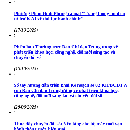
Phường Phan Đình Phùng ra mắt “Trang thông tin điện
tử trợ lý AI về thủ tục hành chính”
(17/10/2025)
Phiên họp Thường trực Ban Chỉ đạo Trung ương về
phát triển khoa học, công nghệ, đổi mới sáng tạo và
chuyển đổi số
(15/10/2025)
Sổ tay hướng dẫn triển khai Kế hoạch số 02-KH/BCĐTW
của Ban Chỉ đạo Trung ương về phát triển khoa học,
công nghệ, đổi mới sáng tạo và chuyển đổi số
(28/06/2025)
Thúc đẩy chuyển đổi số: Nền tảng cho bộ máy mới vận
hành thông suốt, hiệu quả