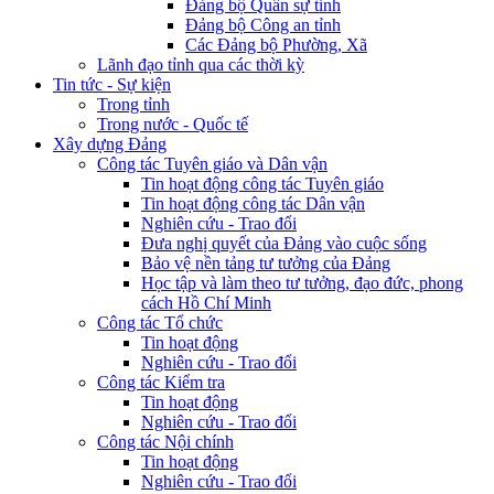
Đảng bộ Quân sự tỉnh
Đảng bộ Công an tỉnh
Các Đảng bộ Phường, Xã
Lãnh đạo tỉnh qua các thời kỳ
Tin tức - Sự kiện
Trong tỉnh
Trong nước - Quốc tế
Xây dựng Đảng
Công tác Tuyên giáo và Dân vận
Tin hoạt động công tác Tuyên giáo
Tin hoạt động công tác Dân vận
Nghiên cứu - Trao đổi
Đưa nghị quyết của Đảng vào cuộc sống
Bảo vệ nền tảng tư tưởng của Đảng
Học tập và làm theo tư tưởng, đạo đức, phong
cách Hồ Chí Minh
Công tác Tổ chức
Tin hoạt động
Nghiên cứu - Trao đổi
Công tác Kiểm tra
Tin hoạt động
Nghiên cứu - Trao đổi
Công tác Nội chính
Tin hoạt động
Nghiên cứu - Trao đổi