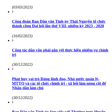
(03/03/2023)
Công đoàn Ban Dân vận Tỉnh ủy Thái Nguyên tổ chức
thành công Đại hội lần thứ VIII, nhiệm kỳ 2023 - 2028
(16/02/2023)
Công tác dân vận phải gắn với thực hiện nhiệm vụ chính
trị
(30/12/2022)
Phát huy vai trò Đảng lãnh đạo, Nhà nước quản lý,
MTTQ và các tổ chức chính trị - xã hội làm nòng cốt để
Nhân dân làm chủ
(30/12/2022)
Ban Dân vận Tỉnh ủy làm việc với Thường trực Huyện