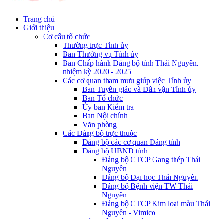
Trang chủ
Giới thiệu
Cơ cấu tổ chức
Thường trực Tỉnh ủy
Ban Thường vụ Tỉnh ủy
Ban Chấp hành Đảng bộ tỉnh Thái Nguyên,
nhiệm kỳ 2020 - 2025
Các cơ quan tham mưu giúp việc Tỉnh ủy
Ban Tuyên giáo và Dân vận Tỉnh ủy
Ban Tổ chức
Ủy ban Kiểm tra
Ban Nội chính
Văn phòng
Các Đảng bộ trực thuộc
Đảng bộ các cơ quan Đảng tỉnh
Đảng bộ UBND tỉnh
Đảng bộ CTCP Gang thép Thái
Nguyên
Đảng bộ Đại học Thái Nguyên
Đảng bộ Bệnh viện TW Thái
Nguyên
Đảng bộ CTCP Kim loại màu Thái
Nguyên - Vimico