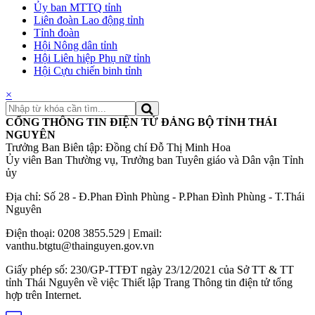
Ủy ban MTTQ tỉnh
Liên đoàn Lao động tỉnh
Tỉnh đoàn
Hội Nông dân tỉnh
Hội Liên hiệp Phụ nữ tỉnh
Hội Cựu chiến binh tỉnh
×
CỔNG THÔNG TIN ĐIỆN TỬ ĐẢNG BỘ TỈNH THÁI
NGUYÊN
Trưởng Ban Biên tập: Đồng chí Đỗ Thị Minh Hoa
Ủy viên Ban Thường vụ, Trưởng ban Tuyên giáo và Dân vận Tỉnh
ủy
Địa chỉ: Số 28 - Đ.Phan Đình Phùng - P.Phan Đình Phùng - T.Thái
Nguyên
Điện thoại: 0208 3855.529 | Email:
vanthu.btgtu@thainguyen.gov.vn
Giấy phép số: 230/GP-TTĐT ngày 23/12/2021 của Sở TT & TT
tỉnh Thái Nguyên về việc Thiết lập Trang Thông tin điện tử tổng
hợp trên Internet.