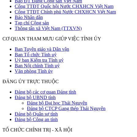
Báo ĐT Đảng Cộng sản Việt Nam
Cổng TTĐT Quốc hội Nước CHXHCN Việt Nam
Cổng TTĐT Chính phủ Nước CHXHCN Việt Nam
Báo Nhân dân
Tạp chí Cộng sản
Thông tấn xã Việt Nam (TTXVN)
CƠ QUAN THAM MƯU GIÚP VIỆC TỈNH ỦY
Ban Tuyên giáo và Dân vận
Ban Tổ chức Tỉnh uỷ
Uỷ ban Kiểm tra Tỉnh uỷ
Ban Nội chính Tỉnh uỷ
Văn phòng Tỉnh ủy
ĐẢNG ỦY TRỰC THUỘC
Đảng bộ các cơ quan Đảng tỉnh
Đảng bộ UBND tỉnh
Đảng bộ Đại học Thái Nguyên
Đảng bộ CTCP Gang thép Thái Nguyên
Đảng bộ Quân sự tỉnh
Đảng bộ Công an tỉnh
TỔ CHỨC CHÍNH TRỊ - XÃ HỘI