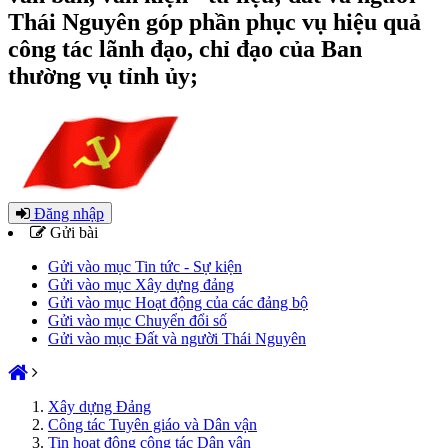
Thái Nguyên góp phần phục vụ hiệu quả
công tác lãnh đạo, chỉ đạo của Ban
thường vụ tỉnh ủy;
Đăng nhập
Gửi bài
Gửi vào mục Tin tức - Sự kiện
Gửi vào mục Xây dựng đảng
Gửi vào mục Hoạt động của các đảng bộ
Gửi vào mục Chuyển đổi số
Gửi vào mục Đất và người Thái Nguyên
Xây dựng Đảng
Công tác Tuyên giáo và Dân vận
Tin hoạt động công tác Dân vận