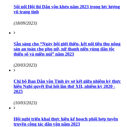
Sôi nổi Hội thi Dân vận khéo năm 2023 trong lực lượng
vũ trang tỉnh
(18/09/2023)
Sẵn sàng cho “Ngày hội giới thiệu, kết nối tiêu thụ nông
sản an toàn cho phụ nữ, nữ thanh niên vùng dân tộc
thiểu số và miền núi” năm 2023
(20/03/2023)
Chi bộ Ban Dân vận Tỉnh ủy sơ kết giữa nhiệm kỳ thực
hiện Nghị quyết Đại hội lần thứ XII, nhiệm kỳ 2020 -
2025
(10/03/2023)
Hội nghị triển khai thực hiện kế hoạch phối hợp tuyên
truyền công tác dân vận năm 2023