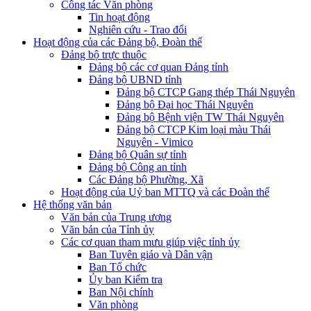
Công tác Văn phòng
Tin hoạt động
Nghiên cứu - Trao đổi
Hoạt động của các Đảng bộ, Đoàn thể
Đảng bộ trực thuộc
Đảng bộ các cơ quan Đảng tỉnh
Đảng bộ UBND tỉnh
Đảng bộ CTCP Gang thép Thái Nguyên
Đảng bộ Đại học Thái Nguyên
Đảng bộ Bệnh viện TW Thái Nguyên
Đảng bộ CTCP Kim loại màu Thái
Nguyên - Vimico
Đảng bộ Quân sự tỉnh
Đảng bộ Công an tỉnh
Các Đảng bộ Phường, Xã
Hoạt động của Uỷ ban MTTQ và các Đoàn thể
Hệ thống văn bản
Văn bản của Trung ương
Văn bản của Tỉnh ủy
Các cơ quan tham mưu giúp việc tỉnh ủy
Ban Tuyên giáo và Dân vận
Ban Tổ chức
Ủy ban Kiểm tra
Ban Nội chính
Văn phòng