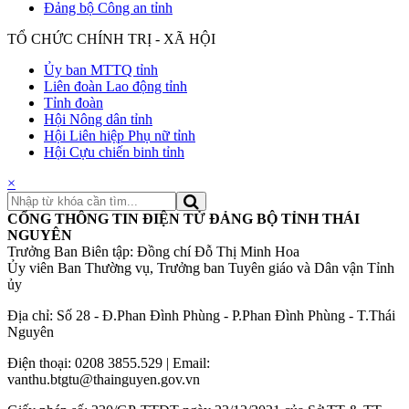
Đảng bộ Công an tỉnh
TỔ CHỨC CHÍNH TRỊ - XÃ HỘI
Ủy ban MTTQ tỉnh
Liên đoàn Lao động tỉnh
Tỉnh đoàn
Hội Nông dân tỉnh
Hội Liên hiệp Phụ nữ tỉnh
Hội Cựu chiến binh tỉnh
×
CỔNG THÔNG TIN ĐIỆN TỬ ĐẢNG BỘ TỈNH THÁI
NGUYÊN
Trưởng Ban Biên tập: Đồng chí Đỗ Thị Minh Hoa
Ủy viên Ban Thường vụ, Trưởng ban Tuyên giáo và Dân vận Tỉnh
ủy
Địa chỉ: Số 28 - Đ.Phan Đình Phùng - P.Phan Đình Phùng - T.Thái
Nguyên
Điện thoại: 0208 3855.529 | Email:
vanthu.btgtu@thainguyen.gov.vn