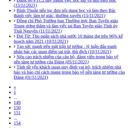
Đảng bộ PTC2 đẩy mạnh việc học tập và làm theo Bác
(15/11/2021)
Bình Thuận tiếp tục đưa nội dung học và làm theo Bác
thành việc làm tự giác, thường xuyên
(15/11/2021)
Đồng chí Phó Trưởng ban Thường trực Ban Tuyên giáo
Trung ương thăm và làm việc tại Ban Tuyên giáo Tỉnh ủy
Thái Nguyên
(11/11/2021)
Đại Từ: Thu ngân sách nhà nước 10 tháng đạt trên 96% kế
hoạch năm 2021
(10/11/2021)
Tạo sức mạnh trên mặt trận tư tưởng - lý luận đấu tranh
phản bác các quan điểm sai trái, thù địch
(10/11/2021)
Nêu cao trách nhiệm của cán bộ, đảng viên trong bảo vệ
nền tảng tư tưởng của Đảng
(05/11/2021)
Tính tất yếu khách quan quy định vai trò, trách nhiệm nhà
báo và báo chí cách mạng trong bảo vệ nền tảng tư tưởng của
Đảng
(01/11/2021)
«
1
...
149
150
151
...
154