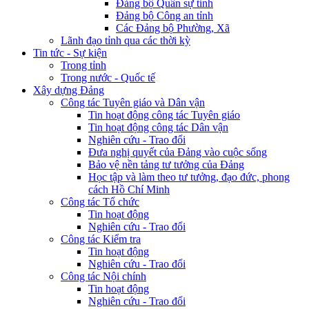
Đảng bộ Quân sự tỉnh
Đảng bộ Công an tỉnh
Các Đảng bộ Phường, Xã
Lãnh đạo tỉnh qua các thời kỳ
Tin tức - Sự kiện
Trong tỉnh
Trong nước - Quốc tế
Xây dựng Đảng
Công tác Tuyên giáo và Dân vận
Tin hoạt động công tác Tuyên giáo
Tin hoạt động công tác Dân vận
Nghiên cứu - Trao đổi
Đưa nghị quyết của Đảng vào cuộc sống
Bảo vệ nền tảng tư tưởng của Đảng
Học tập và làm theo tư tưởng, đạo đức, phong
cách Hồ Chí Minh
Công tác Tổ chức
Tin hoạt động
Nghiên cứu - Trao đổi
Công tác Kiểm tra
Tin hoạt động
Nghiên cứu - Trao đổi
Công tác Nội chính
Tin hoạt động
Nghiên cứu - Trao đổi