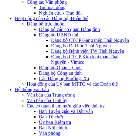
Công tác Văn phòng
Tin hoạt động
Nghiên cứu - Trao đổi
Hoạt động của các Đảng bộ, Đoàn thể
Đảng bộ trực thuộc
Đảng bộ các cơ quan Đảng tỉnh
Đảng bộ UBND tỉnh
Đảng bộ CTCP Gang thép Thái Nguyên
Đảng bộ Đại học Thái Nguyên
Đảng bộ Bệnh viện TW Thái Nguyên
Đảng bộ CTCP Kim loại màu Thái
Nguyên - Vimico
Đảng bộ Quân sự tỉnh
Đảng bộ Công an tỉnh
Các Đảng bộ Phường, Xã
Hoạt động của Uỷ ban MTTQ và các Đoàn thể
Hệ thống văn bản
Văn bản của Trung ương
Văn bản của Tỉnh ủy
Các cơ quan tham mưu giúp việc tỉnh ủy
Ban Tuyên giáo và Dân vận
Ban Tổ chức
Ủy ban Kiểm tra
Ban Nội chính
Văn phòng