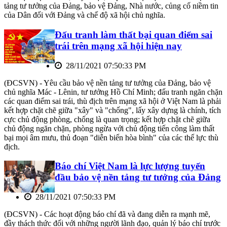
tảng tư tưởng của Đảng, bảo vệ Đảng, Nhà nước, củng cố niềm tin
của Dân đối với Đảng và chế độ xã hội chủ nghĩa.
Đấu tranh làm thất bại quan điểm sai
trái trên mạng xã hội hiện nay
28/11/2021 07:50:33 PM
(ĐCSVN) - Yêu cầu bảo vệ nền tảng tư tưởng của Đảng, bảo vệ
chủ nghĩa Mác - Lênin, tư tưởng Hồ Chí Minh; đấu tranh ngăn chặn
các quan điểm sai trái, thù địch trên mạng xã hội ở Việt Nam là phải
kết hợp chặt chẽ giữa "xây" và "chống", lấy xây dựng là chính, tích
cực chủ động phòng, chống là quan trọng; kết hợp chặt chẽ giữa
chủ động ngăn chặn, phòng ngừa với chủ động tiến công làm thất
bại mọi âm mưu, thủ đoạn "diễn biến hòa bình" của các thế lực thù
địch.
Báo chí Việt Nam là lực lượng tuyến
đầu bảo vệ nền tảng tư tưởng của Đảng
28/11/2021 07:50:33 PM
(ĐCSVN) - Các hoạt động báo chí đã và đang diễn ra mạnh mẽ,
đầy thách thức đối với những người lãnh đạo, quản lý báo chí trước