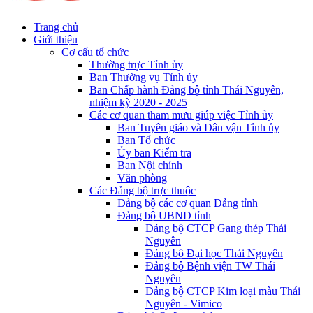
Trang chủ
Giới thiệu
Cơ cấu tổ chức
Thường trực Tỉnh ủy
Ban Thường vụ Tỉnh ủy
Ban Chấp hành Đảng bộ tỉnh Thái Nguyên,
nhiệm kỳ 2020 - 2025
Các cơ quan tham mưu giúp việc Tỉnh ủy
Ban Tuyên giáo và Dân vận Tỉnh ủy
Ban Tổ chức
Ủy ban Kiểm tra
Ban Nội chính
Văn phòng
Các Đảng bộ trực thuộc
Đảng bộ các cơ quan Đảng tỉnh
Đảng bộ UBND tỉnh
Đảng bộ CTCP Gang thép Thái
Nguyên
Đảng bộ Đại học Thái Nguyên
Đảng bộ Bệnh viện TW Thái
Nguyên
Đảng bộ CTCP Kim loại màu Thái
Nguyên - Vimico