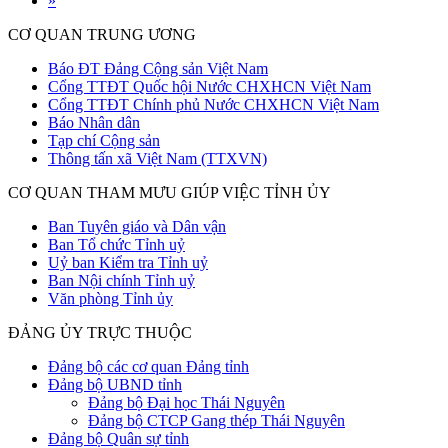
»
CƠ QUAN TRUNG ƯƠNG
Báo ĐT Đảng Cộng sản Việt Nam
Cổng TTĐT Quốc hội Nước CHXHCN Việt Nam
Cổng TTĐT Chính phủ Nước CHXHCN Việt Nam
Báo Nhân dân
Tạp chí Cộng sản
Thông tấn xã Việt Nam (TTXVN)
CƠ QUAN THAM MƯU GIÚP VIỆC TỈNH ỦY
Ban Tuyên giáo và Dân vận
Ban Tổ chức Tỉnh uỷ
Uỷ ban Kiểm tra Tỉnh uỷ
Ban Nội chính Tỉnh uỷ
Văn phòng Tỉnh ủy
ĐẢNG ỦY TRỰC THUỘC
Đảng bộ các cơ quan Đảng tỉnh
Đảng bộ UBND tỉnh
Đảng bộ Đại học Thái Nguyên
Đảng bộ CTCP Gang thép Thái Nguyên
Đảng bộ Quân sự tỉnh