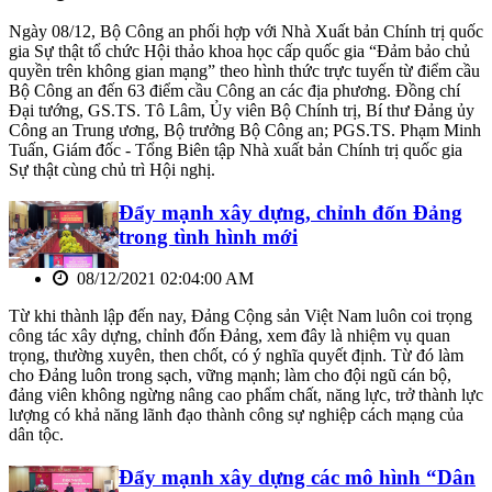
Ngày 08/12, Bộ Công an phối hợp với Nhà Xuất bản Chính trị quốc
gia Sự thật tổ chức Hội thảo khoa học cấp quốc gia “Đảm bảo chủ
quyền trên không gian mạng” theo hình thức trực tuyến từ điểm cầu
Bộ Công an đến 63 điểm cầu Công an các địa phương. Đồng chí
Đại tướng, GS.TS. Tô Lâm, Ủy viên Bộ Chính trị, Bí thư Đảng ủy
Công an Trung ương, Bộ trưởng Bộ Công an; PGS.TS. Phạm Minh
Tuấn, Giám đốc - Tổng Biên tập Nhà xuất bản Chính trị quốc gia
Sự thật cùng chủ trì Hội nghị.
Đẩy mạnh xây dựng, chỉnh đốn Đảng
trong tình hình mới
08/12/2021 02:04:00 AM
Từ khi thành lập đến nay, Đảng Cộng sản Việt Nam luôn coi trọng
công tác xây dựng, chỉnh đốn Đảng, xem đây là nhiệm vụ quan
trọng, thường xuyên, then chốt, có ý nghĩa quyết định. Từ đó làm
cho Đảng luôn trong sạch, vững mạnh; làm cho đội ngũ cán bộ,
đảng viên không ngừng nâng cao phẩm chất, năng lực, trở thành lực
lượng có khả năng lãnh đạo thành công sự nghiệp cách mạng của
dân tộc.
Đẩy mạnh xây dựng các mô hình “Dân