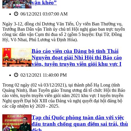
vận khéo”
06/12/2021 03:07:00 AM
Ngày 3-12, đồng chí Dương Văn Tiến, Ủy viên Ban Thường vụ,
Trưởng Ban Dân vận Tỉnh ủy chủ trì Hội nghị giao ban trực tuyến
công tác dân vận Cụm thi đua số 2 (gồm 5 huyện: Đại Từ, Đồng
Hỷ, Võ Nhai, Phú Lương và Định Hóa).
Báo cáo viên của Đảng bộ tỉnh Thái
Nguyên đoạt giải Nhì Hội thi Báo cáo
viên, tuyên truyền viên giỏi khu vực I
02/12/2021 11:40:00 PM
Trong 02 ngày (02 và 03/12/2021), tại thành phố Hạ Long (tỉnh
Quảng Ninh), Ban Tuyên giáo Trung ương đã tổ chức Hội thi Báo
cáo viên, tuyên truyền viên giỏi năm 2021 khu vực I tuyên truyền
Nghị quyết Đại hội XIII của Đảng và nghị quyết đại hội đảng bộ
các cấp nhiệm kỳ 2020 - 2025.
Tạp chí Quốc phòng toàn dân với việc
đấu tranh chống quan điểm sai trái, thù
địch