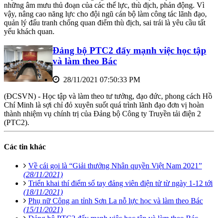
những âm mưu thủ đoạn của các thế lực, thù địch, phản động. Vì
vậy, nâng cao năng lực cho đội ngũ cán bộ làm công tác lãnh đạo,
quản lý đấu tranh chống quan điểm thù địch, sai trái là yêu cầu tất
yếu khách quan.
Đảng bộ PTC2 đẩy mạnh việc học tập
và làm theo Bác
28/11/2021 07:50:33 PM
(ĐCSVN) - Học tập và làm theo tư tưởng, đạo đức, phong cách Hồ
Chí Minh là sợi chỉ đỏ xuyên suốt quá trình lãnh đạo đơn vị hoàn
thành nhiệm vụ chính trị của Đảng bộ Công ty Truyền tải điện 2
(PTC2).
Các tin khác
Về cái gọi là “Giải thưởng Nhân quyền Việt Nam 2021”
(28/11/2021)
Triển khai thí điểm sổ tay đảng viên điện tử từ ngày 1-12 tới
(18/11/2021)
Phụ nữ Công an tỉnh Sơn La nỗ lực học và làm theo Bác
(15/11/2021)