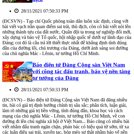
28/11/2021 07:50:33 PM
(ĐCSVN) - Tạp chí Quốc phòng toàn dân luôn xác định, cùng với
bài viết vạch trần quan điểm sai trái, thù địch, còn có bài viết nói lên
những thành tựu của đất nước, Quân đội ta trong sự nghiệp đổi mới,
xây dựng và bảo vệ Tổ quốc, hội nhập quốc tế dưới sự lãnh đạo của
Đảng; coi đó là câu trả lời thiết thực nhất để khẳng định tính đúng
đắn của đường lối, chủ trương của Đảng, dưới ánh sáng soi đường
của chủ nghĩa Mác - Lênin, tư tưởng Hồ Chí Minh.
Báo điện tử Đảng Cộng sản Việt Nam
với công tác đấu tranh, bảo vệ nền tảng
tư tưởng của Đảng
28/11/2021 07:50:33 PM
(ĐCSVN) – Báo điện tử Đảng Cộng sản Việt Nam đã đăng nhiều
tin, bài có giá trị định hướng chính trị sâu sắc; phân tích, luận giải,
làm rõ những giá trị bền vững, tính đúng đắn, khoa học và cách
mạng của chủ nghĩa Mác - Lênin, tư tưởng Hồ Chí Minh, về con
đường đi lên chủ nghĩa xã hội ở Việt Nam... Báo cũng có nhiều bài
viết nhằm đấu tranh ngăn chặn, phản bác có hiệu quả từ sớm, từ xa
các luận điệu sai trái, xuyên tạc, bóp méo sự thật nhằm bảo vệ nền