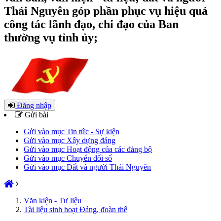
Thái Nguyên góp phần phục vụ hiệu quả
công tác lãnh đạo, chỉ đạo của Ban
thường vụ tỉnh ủy;
Đăng nhập
Gửi bài
Gửi vào mục Tin tức - Sự kiện
Gửi vào mục Xây dựng đảng
Gửi vào mục Hoạt động của các đảng bộ
Gửi vào mục Chuyển đổi số
Gửi vào mục Đất và người Thái Nguyên
Văn kiện - Tư liệu
Tài liệu sinh hoạt Đảng, đoàn thể