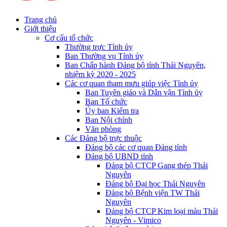
Trang chủ
Giới thiệu
Cơ cấu tổ chức
Thường trực Tỉnh ủy
Ban Thường vụ Tỉnh ủy
Ban Chấp hành Đảng bộ tỉnh Thái Nguyên,
nhiệm kỳ 2020 - 2025
Các cơ quan tham mưu giúp việc Tỉnh ủy
Ban Tuyên giáo và Dân vận Tỉnh ủy
Ban Tổ chức
Ủy ban Kiểm tra
Ban Nội chính
Văn phòng
Các Đảng bộ trực thuộc
Đảng bộ các cơ quan Đảng tỉnh
Đảng bộ UBND tỉnh
Đảng bộ CTCP Gang thép Thái
Nguyên
Đảng bộ Đại học Thái Nguyên
Đảng bộ Bệnh viện TW Thái
Nguyên
Đảng bộ CTCP Kim loại màu Thái
Nguyên - Vimico