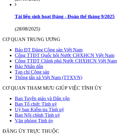
Tài liệu sinh hoạt Đảng - Đoàn thể tháng 9/2025
(28/08/2025)
CƠ QUAN TRUNG ƯƠNG
Báo ĐT Đảng Cộng sản Việt Nam
Cổng TTĐT Quốc hội Nước CHXHCN Việt Nam
Cổng TTĐT Chính phủ Nước CHXHCN Việt Nam
Báo Nhân dân
Tạp chí Cộng sản
Thông tấn xã Việt Nam (TTXVN)
CƠ QUAN THAM MƯU GIÚP VIỆC TỈNH ỦY
Ban Tuyên giáo và Dân vận
Ban Tổ chức Tỉnh uỷ
Uỷ ban Kiểm tra Tỉnh uỷ
Ban Nội chính Tỉnh uỷ
Văn phòng Tỉnh ủy
ĐẢNG ỦY TRỰC THUỘC