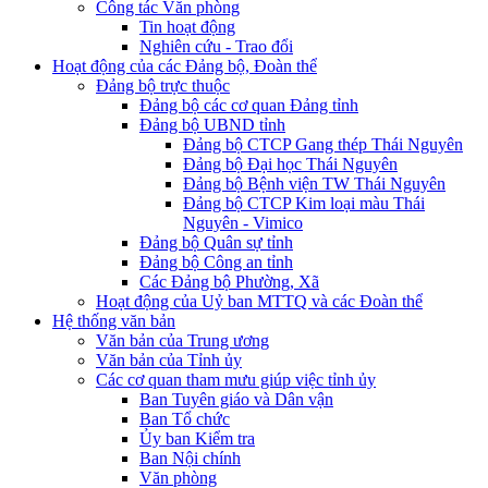
Công tác Văn phòng
Tin hoạt động
Nghiên cứu - Trao đổi
Hoạt động của các Đảng bộ, Đoàn thể
Đảng bộ trực thuộc
Đảng bộ các cơ quan Đảng tỉnh
Đảng bộ UBND tỉnh
Đảng bộ CTCP Gang thép Thái Nguyên
Đảng bộ Đại học Thái Nguyên
Đảng bộ Bệnh viện TW Thái Nguyên
Đảng bộ CTCP Kim loại màu Thái
Nguyên - Vimico
Đảng bộ Quân sự tỉnh
Đảng bộ Công an tỉnh
Các Đảng bộ Phường, Xã
Hoạt động của Uỷ ban MTTQ và các Đoàn thể
Hệ thống văn bản
Văn bản của Trung ương
Văn bản của Tỉnh ủy
Các cơ quan tham mưu giúp việc tỉnh ủy
Ban Tuyên giáo và Dân vận
Ban Tổ chức
Ủy ban Kiểm tra
Ban Nội chính
Văn phòng