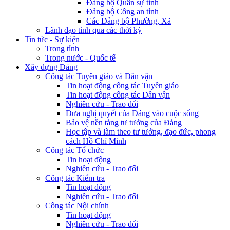
Đảng bộ Quân sự tỉnh
Đảng bộ Công an tỉnh
Các Đảng bộ Phường, Xã
Lãnh đạo tỉnh qua các thời kỳ
Tin tức - Sự kiện
Trong tỉnh
Trong nước - Quốc tế
Xây dựng Đảng
Công tác Tuyên giáo và Dân vận
Tin hoạt động công tác Tuyên giáo
Tin hoạt động công tác Dân vận
Nghiên cứu - Trao đổi
Đưa nghị quyết của Đảng vào cuộc sống
Bảo vệ nền tảng tư tưởng của Đảng
Học tập và làm theo tư tưởng, đạo đức, phong
cách Hồ Chí Minh
Công tác Tổ chức
Tin hoạt động
Nghiên cứu - Trao đổi
Công tác Kiểm tra
Tin hoạt động
Nghiên cứu - Trao đổi
Công tác Nội chính
Tin hoạt động
Nghiên cứu - Trao đổi