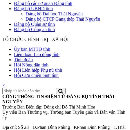
Đảng bộ các cơ quan Đảng tỉnh
Đảng bộ UBND tỉnh
Đảng bộ Đại học Thái Nguyên
Đảng bộ CTCP Gang thép Thái Nguyên
Đảng bộ Quân sự tỉnh
Đảng bộ Công an tỉnh
TỔ CHỨC CHÍNH TRỊ - XÃ HỘI
Ủy ban MTTQ tỉnh
Liên đoàn Lao động tỉnh
Tỉnh đoàn
Hội Nông dân tỉnh
Hội Liên hiệp Phụ nữ tỉnh
Hội Cựu chiến binh tỉnh
×
CỔNG THÔNG TIN ĐIỆN TỬ ĐẢNG BỘ TỈNH THÁI
NGUYÊN
Trưởng Ban Biên tập: Đồng chí Đỗ Thị Minh Hoa
Ủy viên Ban Thường vụ, Trưởng ban Tuyên giáo và Dân vận Tỉnh
ủy
Địa chỉ: Số 28 - Đ.Phan Đình Phùng - P.Phan Đình Phùng - T.Thái