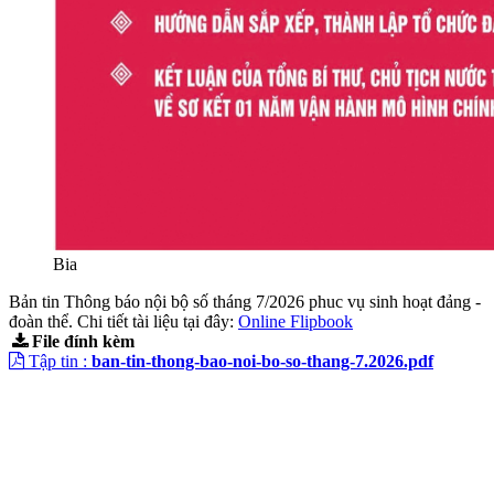
Bia
Bản tin Thông báo nội bộ số tháng 7/2026 phuc vụ sinh hoạt đảng -
đoàn thể. Chi tiết tài liệu tại đây:
Online Flipbook
File đính kèm
Tập tin :
ban-tin-thong-bao-noi-bo-so-thang-7.2026.pdf