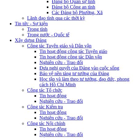
Đảng bộ Quân sự tỉnh
Đảng bộ Công an tỉnh
Các Đảng bộ Phường, Xã
Lãnh đạo tỉnh qua các thời kỳ
Tin tức - Sự kiện
Trong tỉnh
Trong nước - Quốc tế
Xây dựng Đảng
Công tác Tuyên giáo và Dân vận
Tin hoạt động công tác Tuyên giáo
Tin hoạt động công tác Dân vận
Nghiên cứu - Trao đổi
Đưa nghị quyết của Đảng vào cuộc sống
Bảo vệ nền tảng tư tưởng của Đảng
Học tập và làm theo tư tưởng, đạo đức, phong
cách Hồ Chí Minh
Công tác Tổ chức
Tin hoạt động
Nghiên cứu - Trao đổi
Công tác Kiểm tra
Tin hoạt động
Nghiên cứu - Trao đổi
Công tác Nội chính
Tin hoạt động
Nghiên cứu - Trao đổi