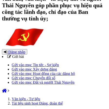
Thái Nguyên góp phần phục vụ hiệu quả
công tác lãnh đạo, chỉ đạo của Ban
thường vụ tỉnh ủy;
Đăng nhập
Gửi bài
Gửi vào mục Tin tức - Sự kiện
Gửi vào mục Xây dựng đảng
Gửi vào mục Hoạt động của các đảng bộ
Gửi vào mục Chuyển đổi số
Gửi vào mục Đất và người Thái Nguyên
Văn kiện - Tư liệu
Tài liệu sinh hoạt Đảng, đoàn thể