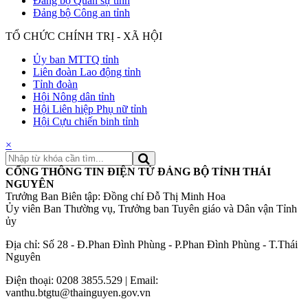
Đảng bộ Quân sự tỉnh
Đảng bộ Công an tỉnh
TỔ CHỨC CHÍNH TRỊ - XÃ HỘI
Ủy ban MTTQ tỉnh
Liên đoàn Lao động tỉnh
Tỉnh đoàn
Hội Nông dân tỉnh
Hội Liên hiệp Phụ nữ tỉnh
Hội Cựu chiến binh tỉnh
×
CỔNG THÔNG TIN ĐIỆN TỬ ĐẢNG BỘ TỈNH THÁI
NGUYÊN
Trưởng Ban Biên tập: Đồng chí Đỗ Thị Minh Hoa
Ủy viên Ban Thường vụ, Trưởng ban Tuyên giáo và Dân vận Tỉnh
ủy
Địa chỉ: Số 28 - Đ.Phan Đình Phùng - P.Phan Đình Phùng - T.Thái
Nguyên
Điện thoại: 0208 3855.529 | Email:
vanthu.btgtu@thainguyen.gov.vn