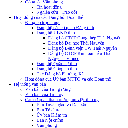
Công tác Văn phòng
Tin hoạt động
Nghiên cứu - Trao đổi
Hoạt động của các Đảng bộ, Đoàn thể
Đảng bộ trực thuộc
Đảng bộ các cơ quan Đảng tỉnh
Đảng bộ UBND tỉnh
Đảng bộ CTCP Gang thép Thái Nguyên
Đảng bộ Đại học Thái Nguyên
Đảng bộ Bệnh viện TW Thái Nguyên
Đảng bộ CTCP Kim loại màu Thái
Nguyên - Vimico
Đảng bộ Quân sự tỉnh
Đảng bộ Công an tỉnh
Các Đảng bộ Phường, Xã
Hoạt động của Uỷ ban MTTQ và các Đoàn thể
Hệ thống văn bản
Văn bản của Trung ương
Văn bản của Tỉnh ủy
Các cơ quan tham mưu giúp việc tỉnh ủy
Ban Tuyên giáo và Dân vận
Ban Tổ chức
Ủy ban Kiểm tra
Ban Nội chính
Văn phòng