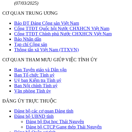
(07/03/2025)
CƠ QUAN TRUNG ƯƠNG
Báo ĐT Đảng Cộng sản Việt Nam
Cổng TTĐT Quốc hội Nước CHXHCN Việt Nam
Cổng TTĐT Chính phủ Nước CHXHCN Việt Nam
Báo Nhân dân
Tạp chí Cộng sản
Thông tấn xã Việt Nam (TTXVN)
CƠ QUAN THAM MƯU GIÚP VIỆC TỈNH ỦY
Ban Tuyên giáo và Dân vận
Ban Tổ chức Tỉnh uỷ
Uỷ ban Kiểm tra Tỉnh uỷ
Ban Nội chính Tỉnh uỷ
Văn phòng Tỉnh ủy
ĐẢNG ỦY TRỰC THUỘC
Đảng bộ các cơ quan Đảng tỉnh
Đảng bộ UBND tỉnh
Đảng bộ Đại học Thái Nguyên
Đảng bộ CTCP Gang thép Thái Nguyên