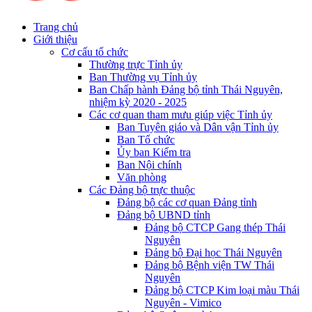
Trang chủ
Giới thiệu
Cơ cấu tổ chức
Thường trực Tỉnh ủy
Ban Thường vụ Tỉnh ủy
Ban Chấp hành Đảng bộ tỉnh Thái Nguyên,
nhiệm kỳ 2020 - 2025
Các cơ quan tham mưu giúp việc Tỉnh ủy
Ban Tuyên giáo và Dân vận Tỉnh ủy
Ban Tổ chức
Ủy ban Kiểm tra
Ban Nội chính
Văn phòng
Các Đảng bộ trực thuộc
Đảng bộ các cơ quan Đảng tỉnh
Đảng bộ UBND tỉnh
Đảng bộ CTCP Gang thép Thái
Nguyên
Đảng bộ Đại học Thái Nguyên
Đảng bộ Bệnh viện TW Thái
Nguyên
Đảng bộ CTCP Kim loại màu Thái
Nguyên - Vimico