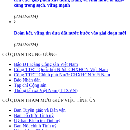
càng trong sạch, vững mạnh
(22/02/2024)
Đoàn kết, vững tin đưa đất nước bước vào giai đoạn mới
(22/02/2024)
CƠ QUAN TRUNG ƯƠNG
Báo ĐT Đảng Cộng sản Việt Nam
Cổng TTĐT Quốc hội Nước CHXHCN Việt Nam
Cổng TTĐT Chính phủ Nước CHXHCN Việt Nam
Báo Nhân dân
Tạp chí Cộng sản
Thông tấn xã Việt Nam (TTXVN)
CƠ QUAN THAM MƯU GIÚP VIỆC TỈNH ỦY
Ban Tuyên giáo và Dân vận
Ban Tổ chức Tỉnh uỷ
Uỷ ban Kiểm tra Tỉnh uỷ
Ban Nội chính Tỉnh uỷ