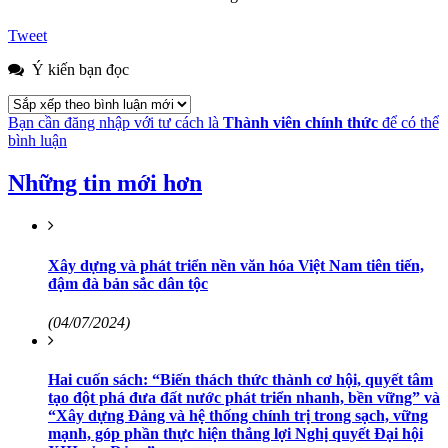
Tweet
Ý kiến bạn đọc
Bạn cần đăng nhập với tư cách là
Thành viên chính thức
để có thể
bình luận
Những tin mới hơn
Xây dựng và phát triển nền văn hóa Việt Nam tiên tiến,
đậm đà bản sắc dân tộc
(04/07/2024)
Hai cuốn sách: “Biến thách thức thành cơ hội, quyết tâm
tạo đột phá đưa đất nước phát triển nhanh, bền vững” và
“Xây dựng Đảng và hệ thống chính trị trong sạch, vững
mạnh, góp phần thực hiện thắng lợi Nghị quyết Đại hội