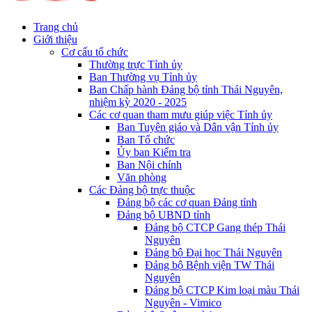
Trang chủ
Giới thiệu
Cơ cấu tổ chức
Thường trực Tỉnh ủy
Ban Thường vụ Tỉnh ủy
Ban Chấp hành Đảng bộ tỉnh Thái Nguyên,
nhiệm kỳ 2020 - 2025
Các cơ quan tham mưu giúp việc Tỉnh ủy
Ban Tuyên giáo và Dân vận Tỉnh ủy
Ban Tổ chức
Ủy ban Kiểm tra
Ban Nội chính
Văn phòng
Các Đảng bộ trực thuộc
Đảng bộ các cơ quan Đảng tỉnh
Đảng bộ UBND tỉnh
Đảng bộ CTCP Gang thép Thái
Nguyên
Đảng bộ Đại học Thái Nguyên
Đảng bộ Bệnh viện TW Thái
Nguyên
Đảng bộ CTCP Kim loại màu Thái
Nguyên - Vimico