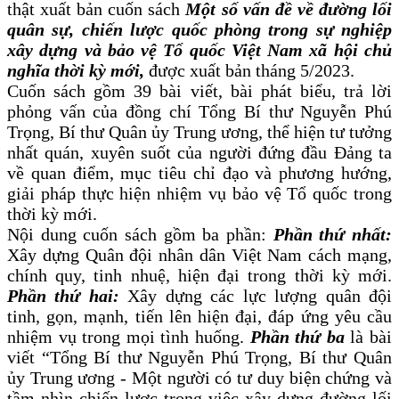
thật xuất bản cuốn sách
Một số vấn đề về đường lối
quân sự, chiến lược quốc phòng trong sự nghiệp
xây dựng và bảo vệ Tổ quốc Việt Nam xã hội chủ
nghĩa thời kỳ mới,
được xuất bản tháng 5/2023.
Cuốn sách gồm 39 bài viết, bài phát biểu, trả lời
phỏng vấn của đồng chí Tổng Bí thư Nguyễn Phú
Trọng, Bí thư Quân ủy Trung ương, thể hiện tư tưởng
nhất quán, xuyên suốt của người đứng đầu Đảng ta
về quan điểm, mục tiêu chỉ đạo và phương hướng,
giải pháp thực hiện nhiệm vụ bảo vệ Tổ quốc trong
thời kỳ mới.
Nội dung cuốn sách gồm ba phần:
Phần thứ nhất:
Xây dựng Quân đội nhân dân Việt Nam cách mạng,
chính quy, tinh nhuệ, hiện đại trong thời kỳ mới.
Phần thứ hai:
Xây dựng các lực lượng quân đội
tinh, gọn, mạnh, tiến lên hiện đại, đáp ứng yêu cầu
nhiệm vụ trong mọi tình huống.
Phần thứ ba
là bài
viết “Tổng Bí thư Nguyễn Phú Trọng, Bí thư Quân
ủy Trung ương - Một người có tư duy biện chứng và
tầm nhìn chiến lược trong việc xây dựng đường lối