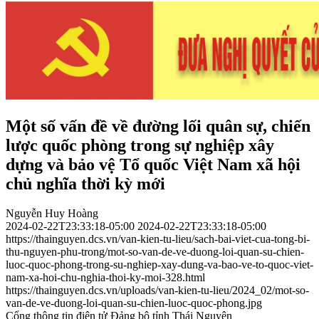
Một số vấn đề về đường lối quân sự, chiến
lược quốc phòng trong sự nghiệp xây
dựng và bảo vệ Tổ quốc Việt Nam xã hội
chủ nghĩa thời kỳ mới
Nguyễn Huy Hoàng
2024-02-22T23:33:18-05:00
2024-02-22T23:33:18-05:00
https://thainguyen.dcs.vn/van-kien-tu-lieu/sach-bai-viet-cua-tong-bi-
thu-nguyen-phu-trong/mot-so-van-de-ve-duong-loi-quan-su-chien-
luoc-quoc-phong-trong-su-nghiep-xay-dung-va-bao-ve-to-quoc-viet-
nam-xa-hoi-chu-nghia-thoi-ky-moi-328.html
https://thainguyen.dcs.vn/uploads/van-kien-tu-lieu/2024_02/mot-so-
van-de-ve-duong-loi-quan-su-chien-luoc-quoc-phong.jpg
Cổng thông tin điện tử Đảng bộ tỉnh Thái Nguyên