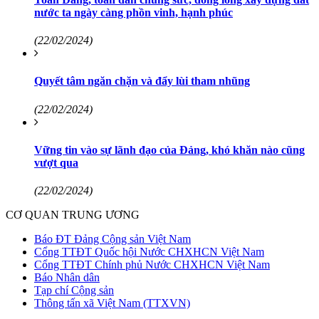
nước ta ngày càng phồn vinh, hạnh phúc
(22/02/2024)
Quyết tâm ngăn chặn và đẩy lùi tham nhũng
(22/02/2024)
Vững tin vào sự lãnh đạo của Đảng, khó khăn nào cũng
vượt qua
(22/02/2024)
CƠ QUAN TRUNG ƯƠNG
Báo ĐT Đảng Cộng sản Việt Nam
Cổng TTĐT Quốc hội Nước CHXHCN Việt Nam
Cổng TTĐT Chính phủ Nước CHXHCN Việt Nam
Báo Nhân dân
Tạp chí Cộng sản
Thông tấn xã Việt Nam (TTXVN)