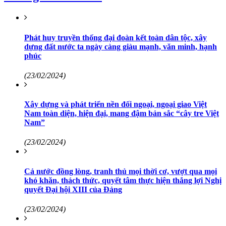
Phát huy truyền thống đại đoàn kết toàn dân tộc, xây
dựng đất nước ta ngày càng giàu mạnh, văn minh, hạnh
phúc
(23/02/2024)
Xây dựng và phát triển nền đối ngoại, ngoại giao Việt
Nam toàn diện, hiện đại, mang đậm bản sắc “cây tre Việt
Nam”
(23/02/2024)
Cả nước đồng lòng, tranh thủ mọi thời cơ, vượt qua mọi
khó khăn, thách thức, quyết tâm thực hiện thắng lợi Nghị
quyết Đại hội XIII của Đảng
(23/02/2024)