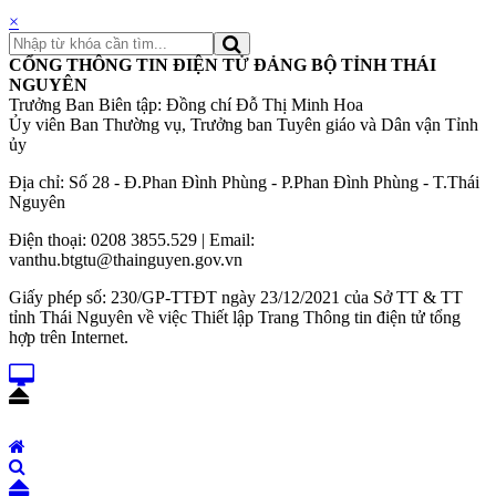
×
CỔNG THÔNG TIN ĐIỆN TỬ ĐẢNG BỘ TỈNH THÁI
NGUYÊN
Trưởng Ban Biên tập: Đồng chí Đỗ Thị Minh Hoa
Ủy viên Ban Thường vụ, Trưởng ban Tuyên giáo và Dân vận Tỉnh
ủy
Địa chỉ: Số 28 - Đ.Phan Đình Phùng - P.Phan Đình Phùng - T.Thái
Nguyên
Điện thoại: 0208 3855.529 | Email:
vanthu.btgtu@thainguyen.gov.vn
Giấy phép số: 230/GP-TTĐT ngày 23/12/2021 của Sở TT & TT
tỉnh Thái Nguyên về việc Thiết lập Trang Thông tin điện tử tổng
hợp trên Internet.