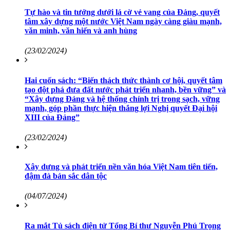
Tự hào và tin tưởng dưới lá cờ vẻ vang của Đảng, quyết
tâm xây dựng một nước Việt Nam ngày càng giàu mạnh,
văn minh, văn hiến và anh hùng
(23/02/2024)
Hai cuốn sách: “Biến thách thức thành cơ hội, quyết tâm
tạo đột phá đưa đất nước phát triển nhanh, bền vững” và
“Xây dựng Đảng và hệ thống chính trị trong sạch, vững
mạnh, góp phần thực hiện thắng lợi Nghị quyết Đại hội
XIII của Đảng”
(23/02/2024)
Xây dựng và phát triển nền văn hóa Việt Nam tiên tiến,
đậm đà bản sắc dân tộc
(04/07/2024)
Ra mắt Tủ sách điện tử Tổng Bí thư Nguyễn Phú Trọng