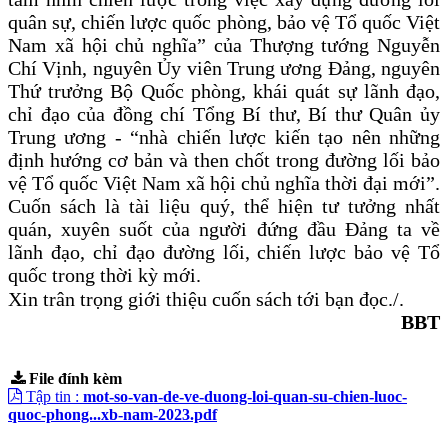
quân sự, chiến lược quốc phòng, bảo vệ Tổ quốc Việt
Nam xã hội chủ nghĩa” của Thượng tướng Nguyễn
Chí Vịnh, nguyên Ủy viên Trung ương Đảng, nguyên
Thứ trưởng Bộ Quốc phòng, khái quát sự lãnh đạo,
chỉ đạo của đồng chí Tổng Bí thư, Bí thư Quân ủy
Trung ương - “nhà chiến lược kiến tạo nên những
định hướng cơ bản và then chốt trong đường lối bảo
vệ Tổ quốc Việt Nam xã hội chủ nghĩa thời đại mới”.
Cuốn sách là tài liệu quý, thể hiện tư tưởng nhất
quán, xuyên suốt của người đứng đầu Đảng ta về
lãnh đạo, chỉ đạo đường lối, chiến lược bảo vệ Tổ
quốc trong thời kỳ mới.
Xin trân trọng giới thiệu cuốn sách tới bạn đọc./.
BBT
File đính kèm
Tập tin :
mot-so-van-de-ve-duong-loi-quan-su-chien-luoc-
quoc-phong...xb-nam-2023.pdf