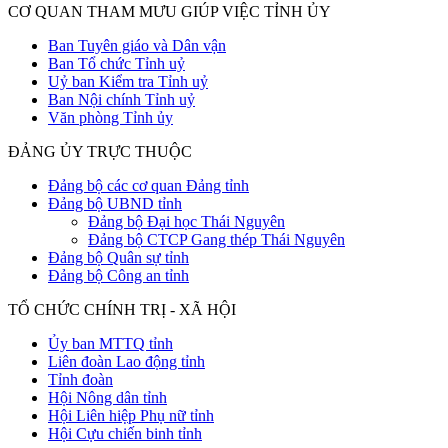
CƠ QUAN THAM MƯU GIÚP VIỆC TỈNH ỦY
Ban Tuyên giáo và Dân vận
Ban Tổ chức Tỉnh uỷ
Uỷ ban Kiểm tra Tỉnh uỷ
Ban Nội chính Tỉnh uỷ
Văn phòng Tỉnh ủy
ĐẢNG ỦY TRỰC THUỘC
Đảng bộ các cơ quan Đảng tỉnh
Đảng bộ UBND tỉnh
Đảng bộ Đại học Thái Nguyên
Đảng bộ CTCP Gang thép Thái Nguyên
Đảng bộ Quân sự tỉnh
Đảng bộ Công an tỉnh
TỔ CHỨC CHÍNH TRỊ - XÃ HỘI
Ủy ban MTTQ tỉnh
Liên đoàn Lao động tỉnh
Tỉnh đoàn
Hội Nông dân tỉnh
Hội Liên hiệp Phụ nữ tỉnh
Hội Cựu chiến binh tỉnh