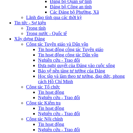
Đảng bộ Quân sự tỉnh
Đảng bộ Công an tỉnh
Các Đảng bộ Phường, Xã
Lãnh đạo tỉnh qua các thời kỳ
Tin tức - Sự kiện
Trong tỉnh
Trong nước - Quốc tế
Xây dựng Đảng
Công tác Tuyên giáo và Dân vận
Tin hoạt động công tác Tuyên giáo
Tin hoạt động công tác Dân vận
Nghiên cứu - Trao đổi
Đưa nghị quyết của Đảng vào cuộc sống
Bảo vệ nền tảng tư tưởng của Đảng
Học tập và làm theo tư tưởng, đạo đức, phong
cách Hồ Chí Minh
Công tác Tổ chức
Tin hoạt động
Nghiên cứu - Trao đổi
Công tác Kiểm tra
Tin hoạt động
Nghiên cứu - Trao đổi
Công tác Nội chính
Tin hoạt động
Nghiên cứu - Trao đổi