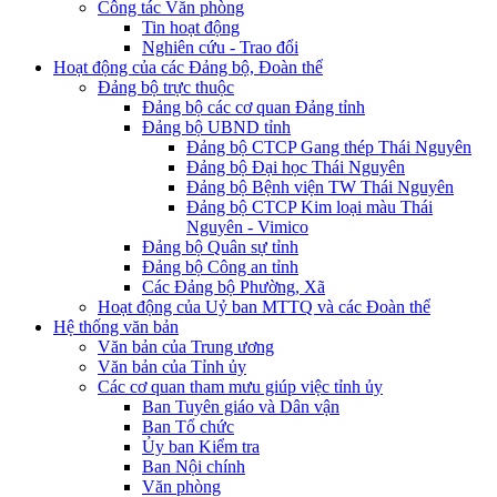
Công tác Văn phòng
Tin hoạt động
Nghiên cứu - Trao đổi
Hoạt động của các Đảng bộ, Đoàn thể
Đảng bộ trực thuộc
Đảng bộ các cơ quan Đảng tỉnh
Đảng bộ UBND tỉnh
Đảng bộ CTCP Gang thép Thái Nguyên
Đảng bộ Đại học Thái Nguyên
Đảng bộ Bệnh viện TW Thái Nguyên
Đảng bộ CTCP Kim loại màu Thái
Nguyên - Vimico
Đảng bộ Quân sự tỉnh
Đảng bộ Công an tỉnh
Các Đảng bộ Phường, Xã
Hoạt động của Uỷ ban MTTQ và các Đoàn thể
Hệ thống văn bản
Văn bản của Trung ương
Văn bản của Tỉnh ủy
Các cơ quan tham mưu giúp việc tỉnh ủy
Ban Tuyên giáo và Dân vận
Ban Tổ chức
Ủy ban Kiểm tra
Ban Nội chính
Văn phòng