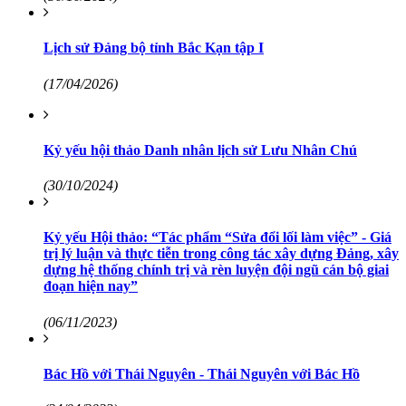
Lịch sử Đảng bộ tỉnh Bắc Kạn tập I
(17/04/2026)
Kỷ yếu hội thảo Danh nhân lịch sử Lưu Nhân Chú
(30/10/2024)
Kỷ yếu Hội thảo: “Tác phẩm “Sửa đổi lối làm việc” - Giá
trị lý luận và thực tiễn trong công tác xây dựng Đảng, xây
dựng hệ thống chính trị và rèn luyện đội ngũ cán bộ giai
đoạn hiện nay”
(06/11/2023)
Bác Hồ với Thái Nguyên - Thái Nguyên với Bác Hồ