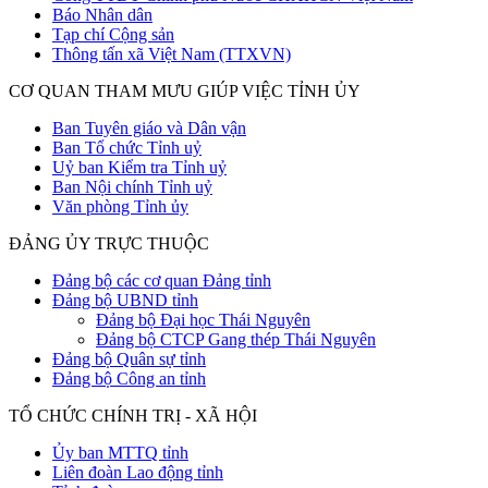
Báo Nhân dân
Tạp chí Cộng sản
Thông tấn xã Việt Nam (TTXVN)
CƠ QUAN THAM MƯU GIÚP VIỆC TỈNH ỦY
Ban Tuyên giáo và Dân vận
Ban Tổ chức Tỉnh uỷ
Uỷ ban Kiểm tra Tỉnh uỷ
Ban Nội chính Tỉnh uỷ
Văn phòng Tỉnh ủy
ĐẢNG ỦY TRỰC THUỘC
Đảng bộ các cơ quan Đảng tỉnh
Đảng bộ UBND tỉnh
Đảng bộ Đại học Thái Nguyên
Đảng bộ CTCP Gang thép Thái Nguyên
Đảng bộ Quân sự tỉnh
Đảng bộ Công an tỉnh
TỔ CHỨC CHÍNH TRỊ - XÃ HỘI
Ủy ban MTTQ tỉnh
Liên đoàn Lao động tỉnh