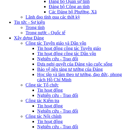
Đảng bộ Quân sự tỉnh
Đảng bộ Công an tỉnh
Các Đảng bộ Phường, Xã
Lãnh đạo tỉnh qua các thời kỳ
Tin tức - Sự kiện
Trong tỉnh
Trong nước - Quốc tế
Xây dựng Đảng
Công tác Tuyên giáo và Dân vận
Tin hoạt động công tác Tuyên giáo
Tin hoạt động công tác Dân vận
Nghiên cứu - Trao đổi
Đưa nghị quyết của Đảng vào cuộc sống
Bảo vệ nền tảng tư tưởng của Đảng
Học tập và làm theo tư tưởng, đạo đức, phong
cách Hồ Chí Minh
Công tác Tổ chức
Tin hoạt động
Nghiên cứu - Trao đổi
Công tác Kiểm tra
Tin hoạt động
Nghiên cứu - Trao đổi
Công tác Nội chính
Tin hoạt động
Nghiên cứu - Trao đổi