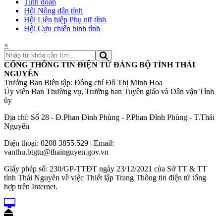
Tỉnh đoàn
Hội Nông dân tỉnh
Hội Liên hiệp Phụ nữ tỉnh
Hội Cựu chiến binh tỉnh
×
CỔNG THÔNG TIN ĐIỆN TỬ ĐẢNG BỘ TỈNH THÁI
NGUYÊN
Trưởng Ban Biên tập: Đồng chí Đỗ Thị Minh Hoa
Ủy viên Ban Thường vụ, Trưởng ban Tuyên giáo và Dân vận Tỉnh
ủy
Địa chỉ: Số 28 - Đ.Phan Đình Phùng - P.Phan Đình Phùng - T.Thái
Nguyên
Điện thoại: 0208 3855.529 | Email:
vanthu.btgtu@thainguyen.gov.vn
Giấy phép số: 230/GP-TTĐT ngày 23/12/2021 của Sở TT & TT
tỉnh Thái Nguyên về việc Thiết lập Trang Thông tin điện tử tổng
hợp trên Internet.