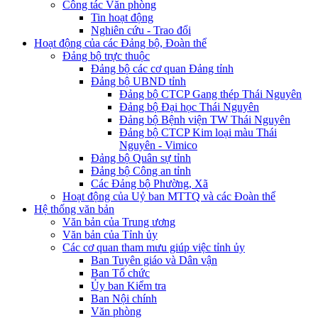
Công tác Văn phòng
Tin hoạt động
Nghiên cứu - Trao đổi
Hoạt động của các Đảng bộ, Đoàn thể
Đảng bộ trực thuộc
Đảng bộ các cơ quan Đảng tỉnh
Đảng bộ UBND tỉnh
Đảng bộ CTCP Gang thép Thái Nguyên
Đảng bộ Đại học Thái Nguyên
Đảng bộ Bệnh viện TW Thái Nguyên
Đảng bộ CTCP Kim loại màu Thái
Nguyên - Vimico
Đảng bộ Quân sự tỉnh
Đảng bộ Công an tỉnh
Các Đảng bộ Phường, Xã
Hoạt động của Uỷ ban MTTQ và các Đoàn thể
Hệ thống văn bản
Văn bản của Trung ương
Văn bản của Tỉnh ủy
Các cơ quan tham mưu giúp việc tỉnh ủy
Ban Tuyên giáo và Dân vận
Ban Tổ chức
Ủy ban Kiểm tra
Ban Nội chính
Văn phòng