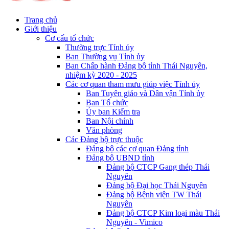
Trang chủ
Giới thiệu
Cơ cấu tổ chức
Thường trực Tỉnh ủy
Ban Thường vụ Tỉnh ủy
Ban Chấp hành Đảng bộ tỉnh Thái Nguyên,
nhiệm kỳ 2020 - 2025
Các cơ quan tham mưu giúp việc Tỉnh ủy
Ban Tuyên giáo và Dân vận Tỉnh ủy
Ban Tổ chức
Ủy ban Kiểm tra
Ban Nội chính
Văn phòng
Các Đảng bộ trực thuộc
Đảng bộ các cơ quan Đảng tỉnh
Đảng bộ UBND tỉnh
Đảng bộ CTCP Gang thép Thái
Nguyên
Đảng bộ Đại học Thái Nguyên
Đảng bộ Bệnh viện TW Thái
Nguyên
Đảng bộ CTCP Kim loại màu Thái
Nguyên - Vimico