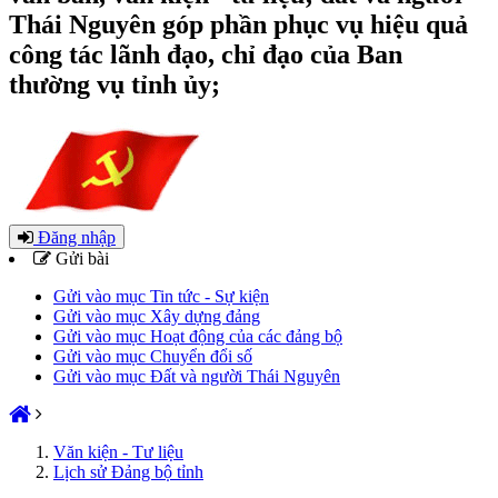
Thái Nguyên góp phần phục vụ hiệu quả
công tác lãnh đạo, chỉ đạo của Ban
thường vụ tỉnh ủy;
Đăng nhập
Gửi bài
Gửi vào mục Tin tức - Sự kiện
Gửi vào mục Xây dựng đảng
Gửi vào mục Hoạt động của các đảng bộ
Gửi vào mục Chuyển đổi số
Gửi vào mục Đất và người Thái Nguyên
Văn kiện - Tư liệu
Lịch sử Đảng bộ tỉnh