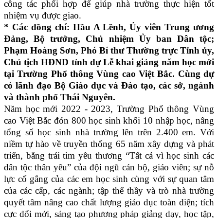
công tác phối hợp để giúp nhà trường thực hiện tốt
nhiệm vụ được giao.
* Các đồng chí: Hầu A Lềnh, Ủy viên Trung ương
Đảng, Bộ trưởng, Chủ nhiệm Ủy ban Dân tộc;
Phạm Hoàng Sơn, Phó Bí thư Thường trực Tỉnh ủy,
Chủ tịch HĐND tỉnh dự Lễ khai giảng năm học mới
tại Trường Phổ thông Vùng cao Việt Bắc. Cùng dự
có lãnh đạo Bộ Giáo dục và Đào tạo, các sở, ngành
và thành phố Thái Nguyên.
Năm học mới 2022 - 2023, Trường Phổ thông Vùng
cao Việt Bắc đón 800 học sinh khối 10 nhập học, nâng
tổng số học sinh nhà trường lên trên 2.400 em. Với
niềm tự hào về truyền thống 65 năm xây dựng và phát
triển, bằng trái tim yêu thương “Tất cả vì học sinh các
dân tộc thân yêu” của đội ngũ cán bộ, giáo viên; sự nỗ
lực cố gắng của các em học sinh cùng với sự quan tâm
của các cấp, các ngành; tập thể thầy và trò nhà trường
quyết tâm nâng cao chất lượng giáo dục toàn diện; tích
cực đổi mới, sáng tạo phương pháp giảng dạy, học tập,