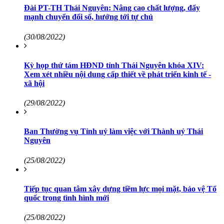
Đài PT-TH Thái Nguyên: Nâng cao chất lượng, đẩy
mạnh chuyển đổi số, hướng tới tự chủ
(30/08/2022)
Kỳ họp thứ tám HĐND tỉnh Thái Nguyên khóa XIV:
Xem xét nhiều nội dung cấp thiết về phát triển kinh tế -
xã hội
(29/08/2022)
Ban Thường vụ Tỉnh uỷ làm việc với Thành uỷ Thái
Nguyên
(25/08/2022)
Tiếp tục quan tâm xây dựng tiềm lực mọi mặt, bảo vệ Tổ
quốc trong tình hình mới
(25/08/2022)