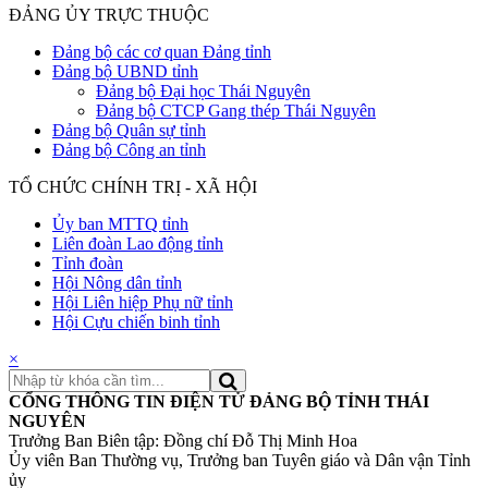
ĐẢNG ỦY TRỰC THUỘC
Đảng bộ các cơ quan Đảng tỉnh
Đảng bộ UBND tỉnh
Đảng bộ Đại học Thái Nguyên
Đảng bộ CTCP Gang thép Thái Nguyên
Đảng bộ Quân sự tỉnh
Đảng bộ Công an tỉnh
TỔ CHỨC CHÍNH TRỊ - XÃ HỘI
Ủy ban MTTQ tỉnh
Liên đoàn Lao động tỉnh
Tỉnh đoàn
Hội Nông dân tỉnh
Hội Liên hiệp Phụ nữ tỉnh
Hội Cựu chiến binh tỉnh
×
CỔNG THÔNG TIN ĐIỆN TỬ ĐẢNG BỘ TỈNH THÁI
NGUYÊN
Trưởng Ban Biên tập: Đồng chí Đỗ Thị Minh Hoa
Ủy viên Ban Thường vụ, Trưởng ban Tuyên giáo và Dân vận Tỉnh
ủy