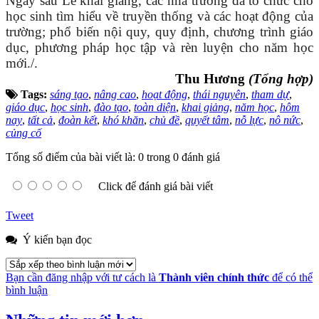
Ngay sau Lễ khai giảng, các nhà trường đã tổ chức cho
học sinh tìm hiểu về truyền thống và các hoạt động của
trường; phổ biến nội quy, quy định, chương trình giáo
dục, phương pháp học tập và rèn luyện cho năm học
mới./.
Thu Hương
(Tổng hợp)
Tags:
sáng tạo
,
nâng cao
,
hoạt động
,
thái nguyên
,
tham dự
,
giáo dục
,
học sinh
,
đào tạo
,
toàn diện
,
khai giảng
,
năm học
,
hôm
nay
,
tất cả
,
đoàn kết
,
khó khăn
,
chủ đề
,
quyết tâm
,
nỗ lực
,
nô nức
,
củng cố
Tổng số điểm của bài viết là: 0 trong 0 đánh giá
Click để đánh giá bài viết
Tweet
Ý kiến bạn đọc
Bạn cần đăng nhập với tư cách là
Thành viên chính thức
để có thể
bình luận