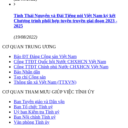
Tỉnh Thái Nguyên và Đài Tiếng nói Việt Nam ký kết
Chương trình phối hợp tuyên truyền giai đoạn 2023 -
2025
(19/08/2022)
CƠ QUAN TRUNG ƯƠNG
Báo ĐT Đảng Cộng sản Việt Nam
Cổng TTĐT Quốc hội Nước CHXHCN Việt Nam
Cổng TTĐT Chính phủ Nước CHXHCN Việt Nam
Báo Nhân dân
Tạp chí Cộng sản
Thông tấn xã Việt Nam (TTXVN)
CƠ QUAN THAM MƯU GIÚP VIỆC TỈNH ỦY
Ban Tuyên giáo và Dân vận
Ban Tổ chức Tỉnh uỷ
Uỷ ban Kiểm tra Tỉnh uỷ
Ban Nội chính Tỉnh uỷ
Văn phòng Tỉnh ủy