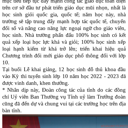
mục tiêu tiếp tục đẩy mạnh công tác giáo dục toàn diện
trên cơ sở đầu tư phát triển giáo dục mũi nhọn, nhất là
học sinh giỏi quốc gia, quốc tế; năm học này, nhà
trường sẽ tập trung đẩy mạnh hợp tác quốc tế, chuyển
đổi số và nâng cao năng lực ngoại ngữ cho giáo viên,
học sinh. Nhà trường phấn đấu 100% học sinh có kết
quả xếp loại học lực khá và giỏi; 100% học sinh xếp
loại hạnh kiểm từ khá trở lên; triển khai hiệu quả
Chương trình đổi mới giáo dục phổ thông đối với lớp
10.
Tại buổi Lễ khai giảng, 12 học sinh đỗ thủ khoa đầu
vào Kỳ thi tuyển sinh lớp 10 năm học 2022 - 2023 đã
được vinh danh, khen thưởng.
* Nhân dịp này, Đoàn công tác của tỉnh do các đồng
chí Uỷ viên Ban Thường vụ Tỉnh uỷ làm Trưởng đoàn
cũng đã đến dự và chung vui tại các trường học trên địa
bàn tỉnh.