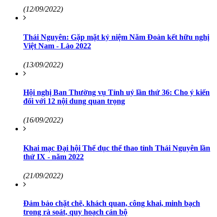
(12/09/2022)
Thái Nguyên: Gặp mặt kỷ niệm Năm Đoàn kết hữu nghị
Việt Nam - Lào 2022
(13/09/2022)
Hội nghị Ban Thường vụ Tỉnh uỷ lần thứ 36: Cho ý kiến
đối với 12 nội dung quan trọng
(16/09/2022)
Khai mạc Đại hội Thể dục thể thao tỉnh Thái Nguyên lần
thứ IX - năm 2022
(21/09/2022)
Đảm bảo chặt chẽ, khách quan, công khai, minh bạch
trong rà soát, quy hoạch cán bộ