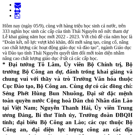
Hôm nay (ngày 05/9), cùng với hàng triệu học sinh cả nước, trên
333 nghìn học sinh các cấp của tỉnh Thái Nguyên nô nức tham dự
Lễ khai giảng năm học mới 2022 - 2023. Với chủ đề của năm học là
“Đoàn kết, nỗ lực vượt khó khăn, đổi mới sáng tạo, củng cố, nâng
cao chất lượng các hoạt động giáo dục và đào tạo”, ngành Giáo dục
và Đào tạo tỉnh Thái Nguyên quyết tâm đổi mới toàn diện nhằm
nâng cao chất lượng giáo dục ở tất cả các cấp học.
* Đại tướng Tô Lâm, Ủy viên Bộ Chính trị, Bộ
trưởng Bộ Công an dự, đánh trống khai giảng và
chung vui với thầy và trò Trường Văn hóa thuộc
Cục Đào tạo, Bộ Công an. Cùng dự có các đồng chí:
Sẻng Phết Hùng Bun Nhuông, Đại sứ đặc mệnh
toàn quyền nước Cộng hoà Dân chủ Nhân dân Lào
tại Việt Nam; Nguyễn Thanh Hải, Ủy viên Trung
ương Đảng, Bí thư Tỉnh ủy, Trưởng đoàn ĐBQH
tỉnh; đạ
i biểu Bộ Công an Lào; các cục thuộc Bộ
Công an, đại diện lực lượng công an các địa