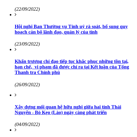
(22/09/2022)
Hội nghị Ban Thường vụ Tỉnh uỷ rà soát, bổ sung quy
hoạch cán bộ lãnh đạo, quản lý của tỉnh
(23/09/2022)
Khẩn trương chỉ đạo tiếp tục khắc phục những tồn tại,
hạn chế, vi phạm đã được chỉ ra tại Kết luận của Tổng
Thanh tra Chính phủ
(26/09/2022)
Xây dựng mối quan hệ hữu nghị giữa hai tỉnh Thái
Nguyên - Bò Kẹo (Lào) ngày càng phát triển
(04/09/2022)