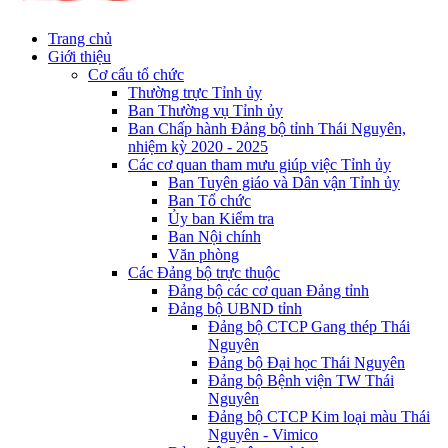
Trang chủ
Giới thiệu
Cơ cấu tổ chức
Thường trực Tỉnh ủy
Ban Thường vụ Tỉnh ủy
Ban Chấp hành Đảng bộ tỉnh Thái Nguyên,
nhiệm kỳ 2020 - 2025
Các cơ quan tham mưu giúp việc Tỉnh ủy
Ban Tuyên giáo và Dân vận Tỉnh ủy
Ban Tổ chức
Ủy ban Kiểm tra
Ban Nội chính
Văn phòng
Các Đảng bộ trực thuộc
Đảng bộ các cơ quan Đảng tỉnh
Đảng bộ UBND tỉnh
Đảng bộ CTCP Gang thép Thái
Nguyên
Đảng bộ Đại học Thái Nguyên
Đảng bộ Bệnh viện TW Thái
Nguyên
Đảng bộ CTCP Kim loại màu Thái
Nguyên - Vimico