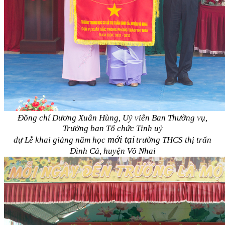
Đồng chí Dương Xuân Hùng, Uỷ viên Ban Thường vụ,
Trưởng ban Tổ chức Tỉnh uỷ
mới tại
dự Lễ khai giảng năm học
trường THCS thị trấn
Đình Cả, huyện Võ Nhai