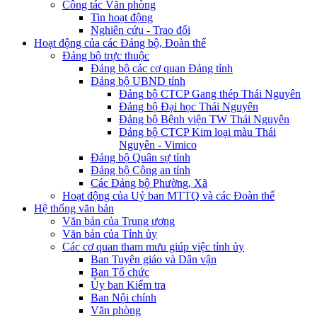
Công tác Văn phòng
Tin hoạt động
Nghiên cứu - Trao đổi
Hoạt động của các Đảng bộ, Đoàn thể
Đảng bộ trực thuộc
Đảng bộ các cơ quan Đảng tỉnh
Đảng bộ UBND tỉnh
Đảng bộ CTCP Gang thép Thái Nguyên
Đảng bộ Đại học Thái Nguyên
Đảng bộ Bệnh viện TW Thái Nguyên
Đảng bộ CTCP Kim loại màu Thái
Nguyên - Vimico
Đảng bộ Quân sự tỉnh
Đảng bộ Công an tỉnh
Các Đảng bộ Phường, Xã
Hoạt động của Uỷ ban MTTQ và các Đoàn thể
Hệ thống văn bản
Văn bản của Trung ương
Văn bản của Tỉnh ủy
Các cơ quan tham mưu giúp việc tỉnh ủy
Ban Tuyên giáo và Dân vận
Ban Tổ chức
Ủy ban Kiểm tra
Ban Nội chính
Văn phòng