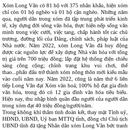
Xóm Long Vân có 81 hộ với 375 nhân khẩu, hiện xóm
chỉ còn 01 hộ nghèo và 01 hộ cận nghèo. Những năm
qua, người dân trong xóm đã tập trung phát triển kinh
tế, xây dựng đời sống văn hóa, thực hiện nếp sống văn
minh trong việc cưới, việc tang, chấp hành tốt các chủ
trương, đường lối của Đảng, chính sách, pháp luật của
Nhà nước. Năm 2022, xóm Long Vân đã huy động
được các nguồn lực để xây dựng Nhà văn hóa với tổng
trị giá trên 700 triệu đồng; lắp đặt hệ thống điện chiếu
sáng công cộng; chỉnh trang khu vui chơi, thể
thao...phấn đấu trở thành xóm nông thôn mới kiểu mẫu
vào cuối năm nay.
Năm 2022, cũng là năm thứ 6 liên
tiếp Long Vân đạt Xóm văn hoá; 100% hộ đạt gia đình
văn hóa, trong đó có 12 gia đình văn hóa tiêu biểu.
Hiện nay, thu nhập bình quân đầu người của người dân
trong xóm đạt 40 triệu đồng/người/năm.
Trong không khí thắm tình đoàn kết, thay mặt Tỉnh uỷ,
HĐND, UBND, Uỷ ban MTTQ tỉnh, đồng chí Chủ tịch
UBND tỉnh đã tặng Nhân dân xóm Long Vân bức tranh