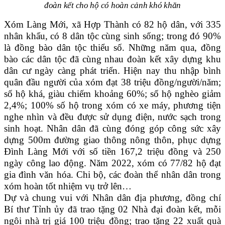
đoàn kết cho hộ có hoàn cảnh khó khăn
Xóm Làng Mới, xã Hợp Thành có 82 hộ dân, với 335
nhân khẩu, có 8 dân tộc cùng sinh sống; trong đó 90%
là đồng bào dân tộc thiểu số. Những năm qua, đồng
bào các dân tộc đã cùng nhau đoàn kết xây dựng khu
dân cư ngày càng phát triển. Hiện nay thu nhập bình
quân đầu người của xóm đạt 38 triệu đồng/người/năm;
số hộ khá, giàu chiếm khoảng 60%; số hộ nghèo giảm
2,4%; 100% số hộ trong xóm có xe máy, phương tiện
nghe nhìn và đều được sử dụng điện, nước sạch trong
sinh hoạt. Nhân dân đã cùng đóng góp công sức xây
dựng 500m đường giao thông nông thôn, phục dựng
Đình Làng Mới với số tiền 167,2 triệu đồng và 250
ngày công lao động.
Năm 2022,
xóm có 77/82 hộ đạt
gia đình văn hóa.
Chi bộ, các đoàn thể nhân dân trong
xóm hoàn tốt nhiệm vụ trở lên…
Dự và chung vui với Nhân dân địa phương, đồng chí
Bí thư Tỉnh ủy đã trao tặng 02 Nhà đại đoàn kết, mỗi
ngôi nhà trị giá 100 triệu đồng; trao tặng 22 xuất quà