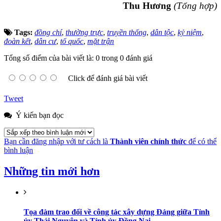
Thu Hương
(Tổng hợp)
Tags:
đồng chí
,
thường trực
,
truyền thống
,
dân tộc
,
kỷ niệm
,
đoàn kết
,
dân cư
,
tổ quốc
,
mặt trận
Tổng số điểm của bài viết là: 0 trong 0 đánh giá
Click để đánh giá bài viết
Tweet
Ý kiến bạn đọc
Bạn cần đăng nhập với tư cách là
Thành viên chính thức
để có thể
bình luận
Những tin mới hơn
Tọa đàm trao đổi về công tác xây dựng Đảng giữa Tỉnh
ủy Thái Nguyên và Tỉnh ủy Đồng Nai