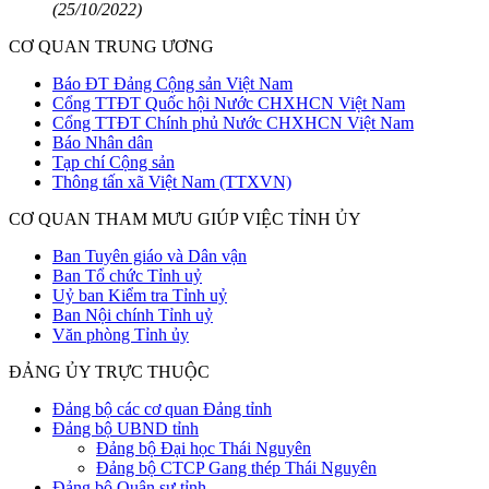
(25/10/2022)
CƠ QUAN TRUNG ƯƠNG
Báo ĐT Đảng Cộng sản Việt Nam
Cổng TTĐT Quốc hội Nước CHXHCN Việt Nam
Cổng TTĐT Chính phủ Nước CHXHCN Việt Nam
Báo Nhân dân
Tạp chí Cộng sản
Thông tấn xã Việt Nam (TTXVN)
CƠ QUAN THAM MƯU GIÚP VIỆC TỈNH ỦY
Ban Tuyên giáo và Dân vận
Ban Tổ chức Tỉnh uỷ
Uỷ ban Kiểm tra Tỉnh uỷ
Ban Nội chính Tỉnh uỷ
Văn phòng Tỉnh ủy
ĐẢNG ỦY TRỰC THUỘC
Đảng bộ các cơ quan Đảng tỉnh
Đảng bộ UBND tỉnh
Đảng bộ Đại học Thái Nguyên
Đảng bộ CTCP Gang thép Thái Nguyên
Đảng bộ Quân sự tỉnh