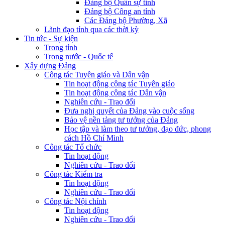
Đảng bộ Quân sự tỉnh
Đảng bộ Công an tỉnh
Các Đảng bộ Phường, Xã
Lãnh đạo tỉnh qua các thời kỳ
Tin tức - Sự kiện
Trong tỉnh
Trong nước - Quốc tế
Xây dựng Đảng
Công tác Tuyên giáo và Dân vận
Tin hoạt động công tác Tuyên giáo
Tin hoạt động công tác Dân vận
Nghiên cứu - Trao đổi
Đưa nghị quyết của Đảng vào cuộc sống
Bảo vệ nền tảng tư tưởng của Đảng
Học tập và làm theo tư tưởng, đạo đức, phong
cách Hồ Chí Minh
Công tác Tổ chức
Tin hoạt động
Nghiên cứu - Trao đổi
Công tác Kiểm tra
Tin hoạt động
Nghiên cứu - Trao đổi
Công tác Nội chính
Tin hoạt động
Nghiên cứu - Trao đổi