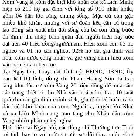
Xóm Vang là xóm đặc biệt khó khăn của xã Liên Minh;
hiện có 210 hộ gia đình với tổng số 910 nhân khẩu,
gồm 04 dân tộc cùng chung sống. Mặc dù còn gặp
nhiều khó khăn, nhưng với sự đoàn kết, cần cù trong
lao động sản xuất nên đời sống của bà con từng bước
ổn định; thu nhập bình quân đầu người hiện nay ước
đạt trên 40 triệu đồng/người/năm. Hiện xóm còn 05 hộ
nghèo và 01 hộ cận nghèo; 92% hộ đạt gia đình văn
hoá; xóm được công nhận và giữ vững danh hiệu xóm
văn hóa 5 năm liên tục.
Tại Ngày hội, Thay mặt Tỉnh uỷ, HĐND, UBND, Ủy
ban MTTQ tỉnh, đồng chí Phạm Hoàng Sơn đã trao
tặng khu dân cư xóm Vang 20 triệu đồng để mua sắm
các trang thiết bị cho Nhà văn hoá xóm; trao 10 suất
quà cho các gia đình chính sách, gia đình có hoàn cảnh
đặc biệt khó khăn của xóm. Ngoài ra, huyện Võ Nhai
và xã Liên Minh cũng trao tặng cho Nhân dân xóm
Vang nhiều phần quà ý nghĩa.
Phát biểu tại Ngày hội, các đồng chí Thường trực Tỉnh
uỷ tỉnh bày tỏ vui mừng trước sự đổi thay, cuộc sống