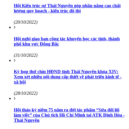
Hội Kiến trúc sư Thái Nguyên góp phần nâng cao chất
lượng quy hoạch - kiến trúc đô thị
(20/10/2022)
Hội nghị giao ban công tác khuyến học các tỉnh, thành
phố khu vực Đông Bắc
(31/10/2022)
Kỳ họp thứ chín HĐND tỉnh Thái Nguyên khóa XIV:
Xem xét nhiều nội dung cấp thiết về phát triển kinh tế -
xã hội
(28/10/2022)
Hội thảo kỷ niệm 75 năm ra đời tác phẩm “Sửa đổi lối
làm việc” của Chủ tịch Hồ Chí Minh tại ATK Định Hóa -
Thái Nguyên