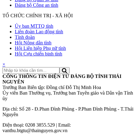
Đảng bộ Công an tỉnh
TỔ CHỨC CHÍNH TRỊ - XÃ HỘI
Ủy ban MTTQ tỉnh
Liên đoàn Lao động tỉnh
Tỉnh đoàn
Hội Nông dân tỉnh
Hội Liên hiệp Phụ nữ tỉnh
Hội Cựu chiến binh tỉnh
×
CỔNG THÔNG TIN ĐIỆN TỬ ĐẢNG BỘ TỈNH THÁI
NGUYÊN
Trưởng Ban Biên tập: Đồng chí Đỗ Thị Minh Hoa
Ủy viên Ban Thường vụ, Trưởng ban Tuyên giáo và Dân vận Tỉnh
ủy
Địa chỉ: Số 28 - Đ.Phan Đình Phùng - P.Phan Đình Phùng - T.Thái
Nguyên
Điện thoại: 0208 3855.529 | Email:
vanthu.btgtu@thainguyen.gov.vn