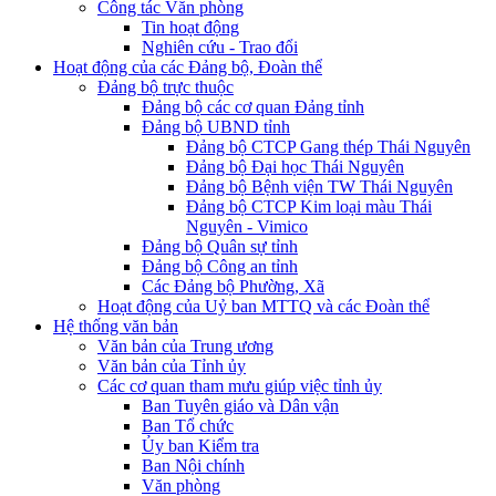
Công tác Văn phòng
Tin hoạt động
Nghiên cứu - Trao đổi
Hoạt động của các Đảng bộ, Đoàn thể
Đảng bộ trực thuộc
Đảng bộ các cơ quan Đảng tỉnh
Đảng bộ UBND tỉnh
Đảng bộ CTCP Gang thép Thái Nguyên
Đảng bộ Đại học Thái Nguyên
Đảng bộ Bệnh viện TW Thái Nguyên
Đảng bộ CTCP Kim loại màu Thái
Nguyên - Vimico
Đảng bộ Quân sự tỉnh
Đảng bộ Công an tỉnh
Các Đảng bộ Phường, Xã
Hoạt động của Uỷ ban MTTQ và các Đoàn thể
Hệ thống văn bản
Văn bản của Trung ương
Văn bản của Tỉnh ủy
Các cơ quan tham mưu giúp việc tỉnh ủy
Ban Tuyên giáo và Dân vận
Ban Tổ chức
Ủy ban Kiểm tra
Ban Nội chính
Văn phòng