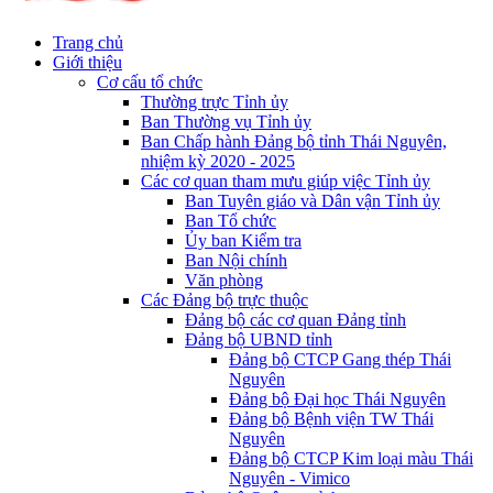
Trang chủ
Giới thiệu
Cơ cấu tổ chức
Thường trực Tỉnh ủy
Ban Thường vụ Tỉnh ủy
Ban Chấp hành Đảng bộ tỉnh Thái Nguyên,
nhiệm kỳ 2020 - 2025
Các cơ quan tham mưu giúp việc Tỉnh ủy
Ban Tuyên giáo và Dân vận Tỉnh ủy
Ban Tổ chức
Ủy ban Kiểm tra
Ban Nội chính
Văn phòng
Các Đảng bộ trực thuộc
Đảng bộ các cơ quan Đảng tỉnh
Đảng bộ UBND tỉnh
Đảng bộ CTCP Gang thép Thái
Nguyên
Đảng bộ Đại học Thái Nguyên
Đảng bộ Bệnh viện TW Thái
Nguyên
Đảng bộ CTCP Kim loại màu Thái
Nguyên - Vimico