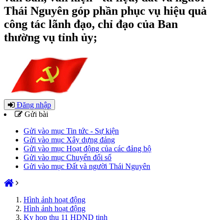
Thái Nguyên góp phần phục vụ hiệu quả
công tác lãnh đạo, chỉ đạo của Ban
thường vụ tỉnh ủy;
Đăng nhập
Gửi bài
Gửi vào mục Tin tức - Sự kiện
Gửi vào mục Xây dựng đảng
Gửi vào mục Hoạt động của các đảng bộ
Gửi vào mục Chuyển đổi số
Gửi vào mục Đất và người Thái Nguyên
Hình ảnh hoạt động
Hình ảnh hoạt động
Ky hop thu 11 HDND tinh