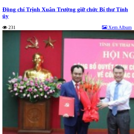
Đồng chí Trịnh Xuân Trường giữ chức Bí thư Tỉnh
ủy
231
Xem Album