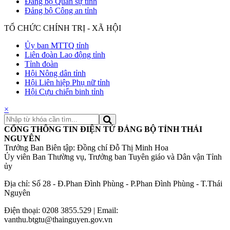
Đảng bộ Quân sự tỉnh
Đảng bộ Công an tỉnh
TỔ CHỨC CHÍNH TRỊ - XÃ HỘI
Ủy ban MTTQ tỉnh
Liên đoàn Lao động tỉnh
Tỉnh đoàn
Hội Nông dân tỉnh
Hội Liên hiệp Phụ nữ tỉnh
Hội Cựu chiến binh tỉnh
×
CỔNG THÔNG TIN ĐIỆN TỬ ĐẢNG BỘ TỈNH THÁI
NGUYÊN
Trưởng Ban Biên tập: Đồng chí Đỗ Thị Minh Hoa
Ủy viên Ban Thường vụ, Trưởng ban Tuyên giáo và Dân vận Tỉnh
ủy
Địa chỉ: Số 28 - Đ.Phan Đình Phùng - P.Phan Đình Phùng - T.Thái
Nguyên
Điện thoại: 0208 3855.529 | Email:
vanthu.btgtu@thainguyen.gov.vn