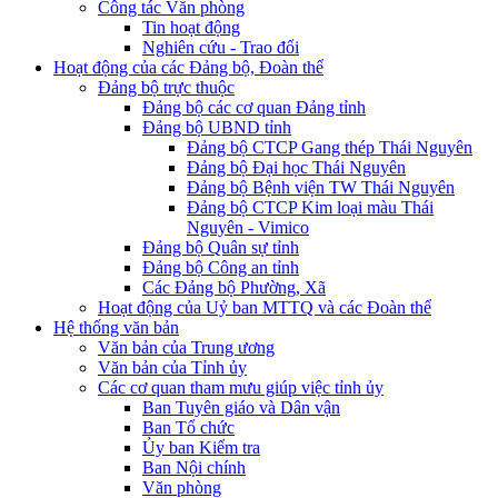
Công tác Văn phòng
Tin hoạt động
Nghiên cứu - Trao đổi
Hoạt động của các Đảng bộ, Đoàn thể
Đảng bộ trực thuộc
Đảng bộ các cơ quan Đảng tỉnh
Đảng bộ UBND tỉnh
Đảng bộ CTCP Gang thép Thái Nguyên
Đảng bộ Đại học Thái Nguyên
Đảng bộ Bệnh viện TW Thái Nguyên
Đảng bộ CTCP Kim loại màu Thái
Nguyên - Vimico
Đảng bộ Quân sự tỉnh
Đảng bộ Công an tỉnh
Các Đảng bộ Phường, Xã
Hoạt động của Uỷ ban MTTQ và các Đoàn thể
Hệ thống văn bản
Văn bản của Trung ương
Văn bản của Tỉnh ủy
Các cơ quan tham mưu giúp việc tỉnh ủy
Ban Tuyên giáo và Dân vận
Ban Tổ chức
Ủy ban Kiểm tra
Ban Nội chính
Văn phòng