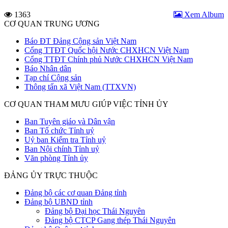
1363
Xem Album
CƠ QUAN TRUNG ƯƠNG
Báo ĐT Đảng Cộng sản Việt Nam
Cổng TTĐT Quốc hội Nước CHXHCN Việt Nam
Cổng TTĐT Chính phủ Nước CHXHCN Việt Nam
Báo Nhân dân
Tạp chí Cộng sản
Thông tấn xã Việt Nam (TTXVN)
CƠ QUAN THAM MƯU GIÚP VIỆC TỈNH ỦY
Ban Tuyên giáo và Dân vận
Ban Tổ chức Tỉnh uỷ
Uỷ ban Kiểm tra Tỉnh uỷ
Ban Nội chính Tỉnh uỷ
Văn phòng Tỉnh ủy
ĐẢNG ỦY TRỰC THUỘC
Đảng bộ các cơ quan Đảng tỉnh
Đảng bộ UBND tỉnh
Đảng bộ Đại học Thái Nguyên
Đảng bộ CTCP Gang thép Thái Nguyên