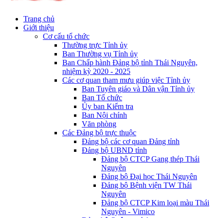
Trang chủ
Giới thiệu
Cơ cấu tổ chức
Thường trực Tỉnh ủy
Ban Thường vụ Tỉnh ủy
Ban Chấp hành Đảng bộ tỉnh Thái Nguyên,
nhiệm kỳ 2020 - 2025
Các cơ quan tham mưu giúp việc Tỉnh ủy
Ban Tuyên giáo và Dân vận Tỉnh ủy
Ban Tổ chức
Ủy ban Kiểm tra
Ban Nội chính
Văn phòng
Các Đảng bộ trực thuộc
Đảng bộ các cơ quan Đảng tỉnh
Đảng bộ UBND tỉnh
Đảng bộ CTCP Gang thép Thái
Nguyên
Đảng bộ Đại học Thái Nguyên
Đảng bộ Bệnh viện TW Thái
Nguyên
Đảng bộ CTCP Kim loại màu Thái
Nguyên - Vimico