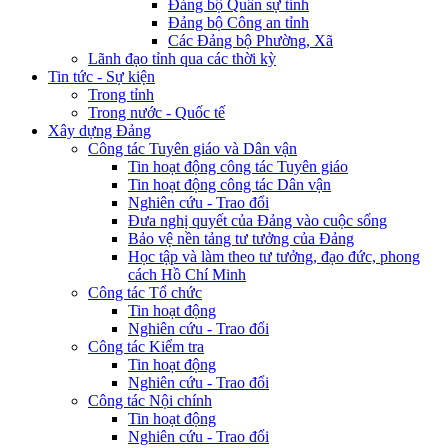
Đảng bộ Quân sự tỉnh
Đảng bộ Công an tỉnh
Các Đảng bộ Phường, Xã
Lãnh đạo tỉnh qua các thời kỳ
Tin tức - Sự kiện
Trong tỉnh
Trong nước - Quốc tế
Xây dựng Đảng
Công tác Tuyên giáo và Dân vận
Tin hoạt động công tác Tuyên giáo
Tin hoạt động công tác Dân vận
Nghiên cứu - Trao đổi
Đưa nghị quyết của Đảng vào cuộc sống
Bảo vệ nền tảng tư tưởng của Đảng
Học tập và làm theo tư tưởng, đạo đức, phong
cách Hồ Chí Minh
Công tác Tổ chức
Tin hoạt động
Nghiên cứu - Trao đổi
Công tác Kiểm tra
Tin hoạt động
Nghiên cứu - Trao đổi
Công tác Nội chính
Tin hoạt động
Nghiên cứu - Trao đổi