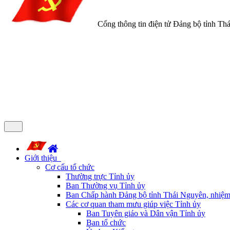
Cổng thông tin điện tử Đảng bộ tỉnh Th
Giới thiệu
Cơ cấu tổ chức
Thường trực Tỉnh ủy
Ban Thường vụ Tỉnh ủy
Ban Chấp hành Đảng bộ tỉnh Thái Nguyên, nhiệm
Các cơ quan tham mưu giúp việc Tỉnh ủy
Ban Tuyên giáo và Dân vận Tỉnh ủy
Ban tổ chức