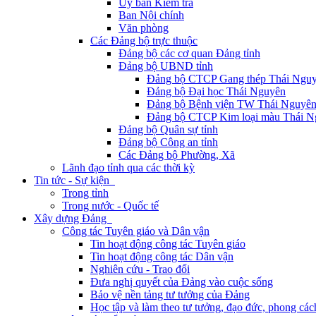
Ủy ban Kiểm tra
Ban Nội chính
Văn phòng
Các Đảng bộ trực thuộc
Đảng bộ các cơ quan Đảng tỉnh
Đảng bộ UBND tỉnh
Đảng bộ CTCP Gang thép Thái Ngu
Đảng bộ Đại học Thái Nguyên
Đảng bộ Bệnh viện TW Thái Nguyê
Đảng bộ CTCP Kim loại màu Thái N
Đảng bộ Quân sự tỉnh
Đảng bộ Công an tỉnh
Các Đảng bộ Phường, Xã
Lãnh đạo tỉnh qua các thời kỳ
Tin tức - Sự kiện
Trong tỉnh
Trong nước - Quốc tế
Xây dựng Đảng
Công tác Tuyên giáo và Dân vận
Tin hoạt động công tác Tuyên giáo
Tin hoạt động công tác Dân vận
Nghiên cứu - Trao đổi
Đưa nghị quyết của Đảng vào cuộc sống
Bảo vệ nền tảng tư tưởng của Đảng
Học tập và làm theo tư tưởng, đạo đức, phong cá