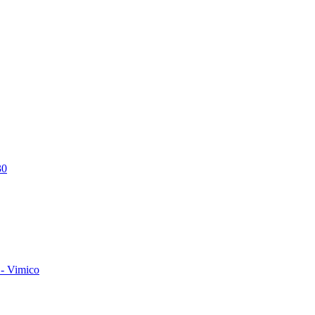
30
- Vimico