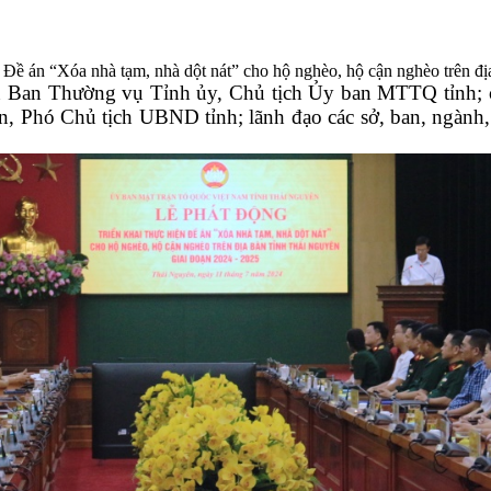
ề án “Xóa nhà tạm, nhà dột nát” cho hộ nghèo, hộ cận nghèo trên địa 
 Ban Thường vụ Tỉnh ủy, Chủ tịch Ủy ban MTTQ tỉnh; 
hó Chủ tịch UBND tỉnh; lãnh đạo các sở, ban, ngành, đị