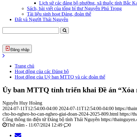
Lịch sử các đảng bộ phường, xã thuộc tỉnh Bắc Kạ
Sách, bài viết của tổng bí thư Nguyễn Phú Trọng
Tài liệu sinh hoạt Đảng, đoàn thể
Đất và Người Thái Nguyên
Đăng nhập
Trang chủ
Hoạt động của các Đảng bộ
Hoạt động của Uỷ ban MTTQ và các đoàn thể
Ủy ban MTTQ tỉnh triển khai Đề án “Xóa nh
Nguyễn Huy Hoàng
2024-07-11T12:54:00-04:00
2024-07-11T12:54:00-04:00
https://tha
cho-ho-ngheo-ho-can-ngheo-giai-doan-2024-2025-809.html
https://
Cổng thông tin điện tử Đảng bộ tỉnh Thái Nguyên
https://thainguyen
Thứ năm - 11/07/2024 12:49
0