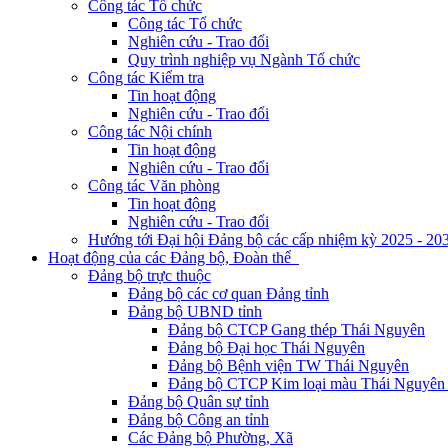
Công tác Tổ chức
Công tác Tổ chức
Nghiên cứu - Trao đổi
Quy trình nghiệp vụ Ngành Tổ chức
Công tác Kiểm tra
Tin hoạt động
Nghiên cứu - Trao đổi
Công tác Nội chính
Tin hoạt động
Nghiên cứu - Trao đổi
Công tác Văn phòng
Tin hoạt động
Nghiên cứu - Trao đổi
Hướng tới Đại hội Đảng bộ các cấp nhiệm kỳ 2025 - 20
Hoạt động của các Đảng bộ, Đoàn thể
Đảng bộ trực thuộc
Đảng bộ các cơ quan Đảng tỉnh
Đảng bộ UBND tỉnh
Đảng bộ CTCP Gang thép Thái Nguyên
Đảng bộ Đại học Thái Nguyên
Đảng bộ Bệnh viện TW Thái Nguyên
Đảng bộ CTCP Kim loại màu Thái Nguyên 
Đảng bộ Quân sự tỉnh
Đảng bộ Công an tỉnh
Các Đảng bộ Phường, Xã