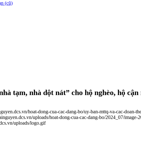
n (cũ)
à tạm, nhà dột nát” cho hộ nghèo, hộ cận n
inguyen.dcs.vn/hoat-dong-cua-cac-dang-bo/uy-ban-mttq-va-cac-doan-the
thainguyen.dcs.vn/uploads/hoat-dong-cua-cac-dang-bo/2024_07/image
.dcs.vn/uploads/logo.gif