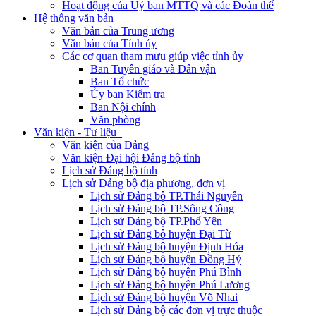
Hoạt động của Uỷ ban MTTQ và các Đoàn thể
Hệ thống văn bản
Văn bản của Trung ương
Văn bản của Tỉnh ủy
Các cơ quan tham mưu giúp việc tỉnh ủy
Ban Tuyên giáo và Dân vận
Ban Tổ chức
Ủy ban Kiểm tra
Ban Nội chính
Văn phòng
Văn kiện - Tư liệu
Văn kiện của Đảng
Văn kiện Đại hội Đảng bộ tỉnh
Lịch sử Đảng bộ tỉnh
Lịch sử Đảng bộ địa phương, đơn vị
Lịch sử Đảng bộ TP.Thái Nguyên
Lịch sử Đảng bộ TP.Sông Công
Lịch sử Đảng bộ TP.Phổ Yên
Lịch sử Đảng bộ huyện Đại Từ
Lịch sử Đảng bộ huyện Định Hóa
Lịch sử Đảng bộ huyện Đồng Hỷ
Lịch sử Đảng bộ huyện Phú Bình
Lịch sử Đảng bộ huyện Phú Lương
Lịch sử Đảng bộ huyện Võ Nhai
Lịch sử Đảng bộ các đơn vị trực thuộc