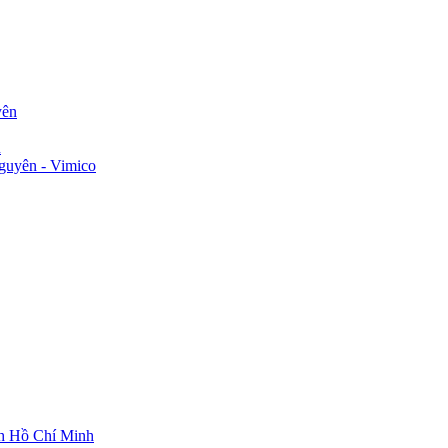
yên
n
guyên - Vimico
ch Hồ Chí Minh