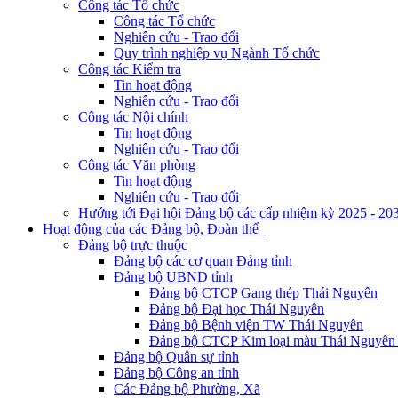
Công tác Tổ chức
Công tác Tổ chức
Nghiên cứu - Trao đổi
Quy trình nghiệp vụ Ngành Tổ chức
Công tác Kiểm tra
Tin hoạt động
Nghiên cứu - Trao đổi
Công tác Nội chính
Tin hoạt động
Nghiên cứu - Trao đổi
Công tác Văn phòng
Tin hoạt động
Nghiên cứu - Trao đổi
Hướng tới Đại hội Đảng bộ các cấp nhiệm kỳ 2025 - 20
Hoạt động của các Đảng bộ, Đoàn thể
Đảng bộ trực thuộc
Đảng bộ các cơ quan Đảng tỉnh
Đảng bộ UBND tỉnh
Đảng bộ CTCP Gang thép Thái Nguyên
Đảng bộ Đại học Thái Nguyên
Đảng bộ Bệnh viện TW Thái Nguyên
Đảng bộ CTCP Kim loại màu Thái Nguyên 
Đảng bộ Quân sự tỉnh
Đảng bộ Công an tỉnh
Các Đảng bộ Phường, Xã