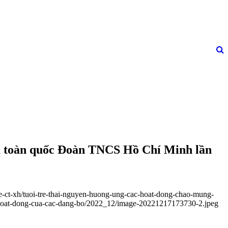
ểu toàn quốc Đoàn TNCS Hồ Chí Minh lần
he-ct-xh/tuoi-tre-thai-nguyen-huong-ung-cac-hoat-dong-chao-mung-
s/hoat-dong-cua-cac-dang-bo/2022_12/image-20221217173730-2.jpeg