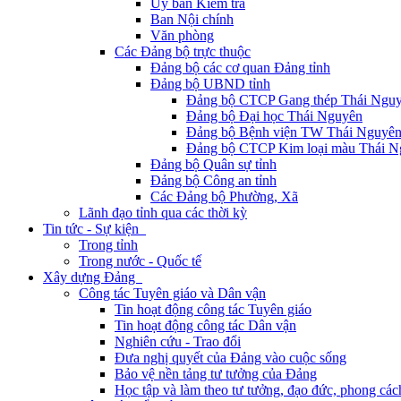
Ủy ban Kiểm tra
Ban Nội chính
Văn phòng
Các Đảng bộ trực thuộc
Đảng bộ các cơ quan Đảng tỉnh
Đảng bộ UBND tỉnh
Đảng bộ CTCP Gang thép Thái Ngu
Đảng bộ Đại học Thái Nguyên
Đảng bộ Bệnh viện TW Thái Nguyê
Đảng bộ CTCP Kim loại màu Thái N
Đảng bộ Quân sự tỉnh
Đảng bộ Công an tỉnh
Các Đảng bộ Phường, Xã
Lãnh đạo tỉnh qua các thời kỳ
Tin tức - Sự kiện
Trong tỉnh
Trong nước - Quốc tế
Xây dựng Đảng
Công tác Tuyên giáo và Dân vận
Tin hoạt động công tác Tuyên giáo
Tin hoạt động công tác Dân vận
Nghiên cứu - Trao đổi
Đưa nghị quyết của Đảng vào cuộc sống
Bảo vệ nền tảng tư tưởng của Đảng
Học tập và làm theo tư tưởng, đạo đức, phong cá