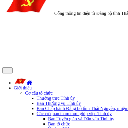
Cổng thông tin điện tử Đảng bộ tỉnh Th
Giới thiệu
Cơ cấu tổ chức
Thường trực Tỉnh ủy
Ban Thường vụ Tỉnh ủy
Ban Chấp hành Đảng bộ tỉnh Thái Nguyên, nhiệm
Các cơ quan tham mưu giúp việc Tỉnh ủy
Ban Tuyên giáo và Dân vận Tỉnh ủy
Ban tổ chức