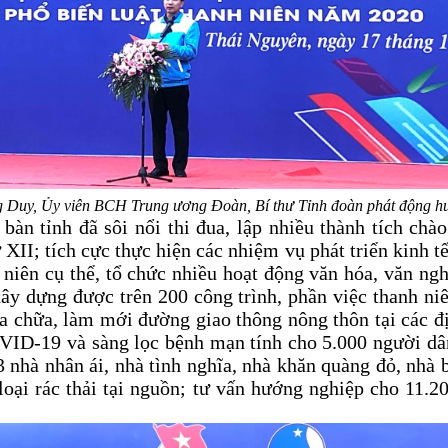
 Duy, Ủy viên BCH Trung ương Đoàn,
Bí thư Tỉnh đoàn phát động h
 bàn tỉnh đã sôi nổi thi đua, lập nhiều thành tích c
XII; tích cực thực hiện các nhiệm vụ phát triển kinh t
niên cụ thể, tổ chức nhiều hoạt động văn hóa, văn ng
ây dựng được trên 200 công trình, phần việc thanh niên
sửa chữa, làm mới đường giao thông nông thôn tại các 
ID-19 và sàng lọc bệnh mạn tính cho 5.000 người dân;
 nhà nhân ái, nhà tình nghĩa, nhà khăn quàng đỏ, nhà 
oại rác thải tại nguồn; tư vấn hướng nghiệp cho 11.20