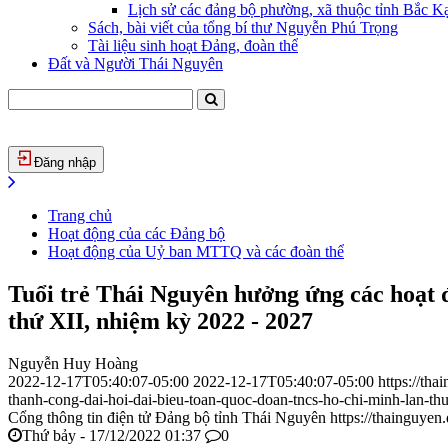
Lịch sử các đảng bộ phường, xã thuộc tỉnh Bắc Kạ
Sách, bài viết của tổng bí thư Nguyễn Phú Trọng
Tài liệu sinh hoạt Đảng, đoàn thể
Đất và Người Thái Nguyên
Đăng nhập
Trang chủ
Hoạt động của các Đảng bộ
Hoạt động của Uỷ ban MTTQ và các đoàn thể
Tuổi trẻ Thái Nguyên hưởng ứng các hoạt
thứ XII, nhiệm kỳ 2022 - 2027
Nguyễn Huy Hoàng
2022-12-17T05:40:07-05:00
2022-12-17T05:40:07-05:00
https://th
thanh-cong-dai-hoi-dai-bieu-toan-quoc-doan-tncs-ho-chi-minh-lan-t
Cổng thông tin điện tử Đảng bộ tỉnh Thái Nguyên
https://thainguyen
Thứ bảy - 17/12/2022 01:37
0