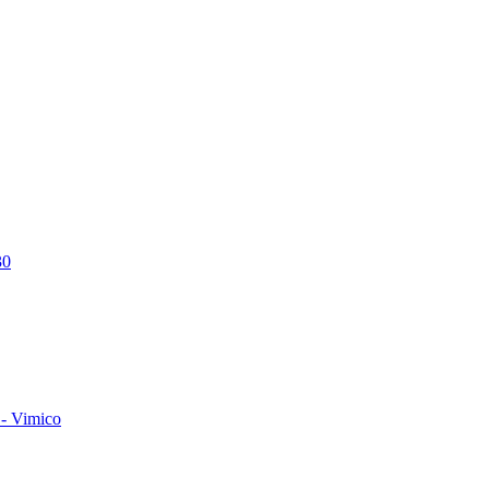
30
- Vimico