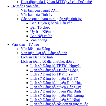
Hoạt động của Uỷ ban MTTQ và các Đoàn thể
Hệ thống văn bản
Văn bản của Trung ương
Văn bản của Tỉnh ủy
Các cơ quan tham mưu giúp việc tỉnh ủy
Ban Tuyên giáo và Dân vận
Ban Tổ chức
Ủy ban Kiểm tra
Ban Nội chính
Văn phòng
Văn kiện - Tư liệu
Văn kiện của Đảng
Văn kiện Đại hội Đảng bộ tỉnh
Lịch sử Đảng bộ tỉnh
Lịch sử Đảng bộ địa phương, đơn vị
Lịch sử Đảng bộ TP.Thái Nguyên
Lịch sử Đảng bộ TP.Sông Công
Lịch sử Đảng bộ TP.Phổ Yên
Lịch sử Đảng bộ huyện Đại Từ
Lịch sử Đảng bộ huyện Định Hóa
Lịch sử Đảng bộ huyện Đồng Hỷ
Lịch sử Đảng bộ huyện Phú Bình
Lịch sử Đảng bộ huyện Phú Lương
Lịch sử Đảng bộ huyện Võ Nhai
Lịch sử Đảng bộ các đơn vị trực thuộc