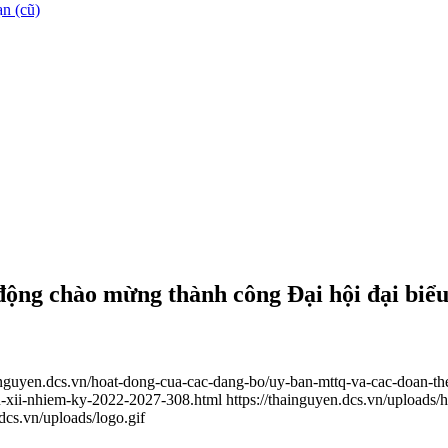
n (cũ)
 động chào mừng thành công Đại hội đại bi
ainguyen.dcs.vn/hoat-dong-cua-cac-dang-bo/uy-ban-mttq-va-cac-doan-t
hu-xii-nhiem-ky-2022-2027-308.html
https://thainguyen.dcs.vn/upload
.dcs.vn/uploads/logo.gif