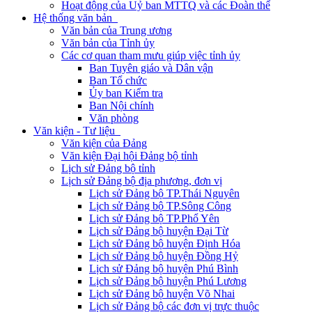
Hoạt động của Uỷ ban MTTQ và các Đoàn thể
Hệ thống văn bản
Văn bản của Trung ương
Văn bản của Tỉnh ủy
Các cơ quan tham mưu giúp việc tỉnh ủy
Ban Tuyên giáo và Dân vận
Ban Tổ chức
Ủy ban Kiểm tra
Ban Nội chính
Văn phòng
Văn kiện - Tư liệu
Văn kiện của Đảng
Văn kiện Đại hội Đảng bộ tỉnh
Lịch sử Đảng bộ tỉnh
Lịch sử Đảng bộ địa phương, đơn vị
Lịch sử Đảng bộ TP.Thái Nguyên
Lịch sử Đảng bộ TP.Sông Công
Lịch sử Đảng bộ TP.Phổ Yên
Lịch sử Đảng bộ huyện Đại Từ
Lịch sử Đảng bộ huyện Định Hóa
Lịch sử Đảng bộ huyện Đồng Hỷ
Lịch sử Đảng bộ huyện Phú Bình
Lịch sử Đảng bộ huyện Phú Lương
Lịch sử Đảng bộ huyện Võ Nhai
Lịch sử Đảng bộ các đơn vị trực thuộc