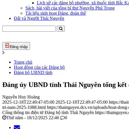
Lịch sử các đảng bộ phường, xã thuộc tỉnh Bắc Kạ
Sách, bài viết của tổng bí thư Nguyễn Phú Trọng
Tài liệu sinh hoạt Đảng, đoàn thể
Đất và Người Thái Nguyên
Đăng nhập
Trang chủ
Hoạt động của các Đảng bộ
Đảng bộ UBND tỉnh
Đảng ủy UBND tỉnh Thái Nguyên tổng kết c
Nguyễn Huy Hoàng
2025-12-18T22:49:47-05:00
2025-12-18T22:49:47-05:00
https://th
tri-nam-2025-1088.html
https://thainguyen.dcs.vn/uploads/hoat-do
Cổng thông tin điện tử Đảng bộ tỉnh Thái Nguyên
https://thainguyen
Thứ năm - 18/12/2025 22:46
0