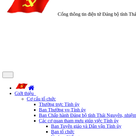
Cổng thông tin điện tử Đảng bộ tỉnh Th
Giới thiệu
Cơ cấu tổ chức
Thường trực Tỉnh ủy
Ban Thường vụ Tỉnh ủy
Ban Chấp hành Đảng bộ tỉnh Thái Nguyên, nhiệm
Các cơ quan tham mưu giúp việc Tỉnh ủy
Ban Tuyên giáo và Dân vận Tỉnh ủy
Ban tổ chức