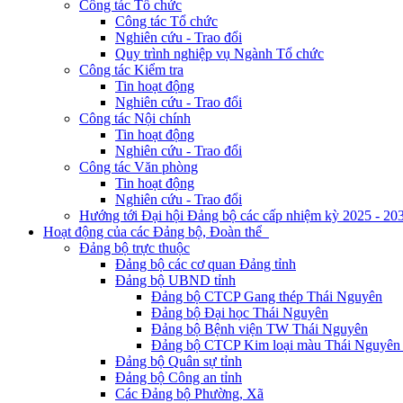
Công tác Tổ chức
Công tác Tổ chức
Nghiên cứu - Trao đổi
Quy trình nghiệp vụ Ngành Tổ chức
Công tác Kiểm tra
Tin hoạt động
Nghiên cứu - Trao đổi
Công tác Nội chính
Tin hoạt động
Nghiên cứu - Trao đổi
Công tác Văn phòng
Tin hoạt động
Nghiên cứu - Trao đổi
Hướng tới Đại hội Đảng bộ các cấp nhiệm kỳ 2025 - 20
Hoạt động của các Đảng bộ, Đoàn thể
Đảng bộ trực thuộc
Đảng bộ các cơ quan Đảng tỉnh
Đảng bộ UBND tỉnh
Đảng bộ CTCP Gang thép Thái Nguyên
Đảng bộ Đại học Thái Nguyên
Đảng bộ Bệnh viện TW Thái Nguyên
Đảng bộ CTCP Kim loại màu Thái Nguyên 
Đảng bộ Quân sự tỉnh
Đảng bộ Công an tỉnh
Các Đảng bộ Phường, Xã