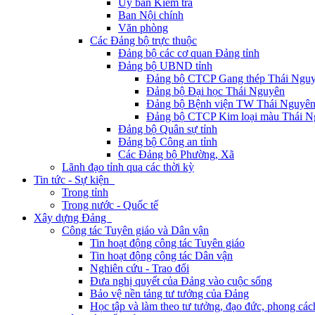
Ủy ban Kiểm tra
Ban Nội chính
Văn phòng
Các Đảng bộ trực thuộc
Đảng bộ các cơ quan Đảng tỉnh
Đảng bộ UBND tỉnh
Đảng bộ CTCP Gang thép Thái Ngu
Đảng bộ Đại học Thái Nguyên
Đảng bộ Bệnh viện TW Thái Nguyê
Đảng bộ CTCP Kim loại màu Thái N
Đảng bộ Quân sự tỉnh
Đảng bộ Công an tỉnh
Các Đảng bộ Phường, Xã
Lãnh đạo tỉnh qua các thời kỳ
Tin tức - Sự kiện
Trong tỉnh
Trong nước - Quốc tế
Xây dựng Đảng
Công tác Tuyên giáo và Dân vận
Tin hoạt động công tác Tuyên giáo
Tin hoạt động công tác Dân vận
Nghiên cứu - Trao đổi
Đưa nghị quyết của Đảng vào cuộc sống
Bảo vệ nền tảng tư tưởng của Đảng
Học tập và làm theo tư tưởng, đạo đức, phong cá