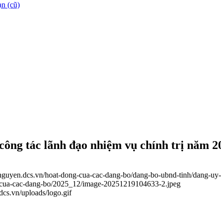
n (cũ)
ông tác lãnh đạo nhiệm vụ chính trị năm 2
ainguyen.dcs.vn/hoat-dong-cua-cac-dang-bo/dang-bo-ubnd-tinh/dang-uy
ng-cua-cac-dang-bo/2025_12/image-20251219104633-2.jpeg
.dcs.vn/uploads/logo.gif