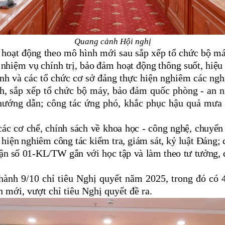
Quang cảnh Hội nghị
oạt động theo mô hình mới sau sắp xếp tổ chức bộ má
c nhiệm vụ chính trị, bảo đảm hoạt động thông suốt, hiệu
và các tổ chức cơ sở đảng thực hiện nghiêm các nghị 
ính, sắp xếp tổ chức bộ máy, bảo đảm quốc phòng - an 
hướng dẫn; công tác ứng phó, khắc phục hậu quả mưa l
ác cơ chế, chính sách về khoa học
-
công nghệ, chuyển đ
c hiện nghiêm công tác kiểm tra, giám sát, kỷ luật Đảng;
luận số 01-KL/TW gắn với học tập và làm theo tư tưởng
nh 9/10 chỉ tiêu Nghị quyết năm 2025, trong đó có 4
n mới, vượt chỉ tiêu Nghị quyết đề ra.