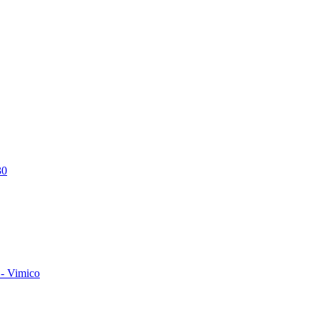
30
- Vimico