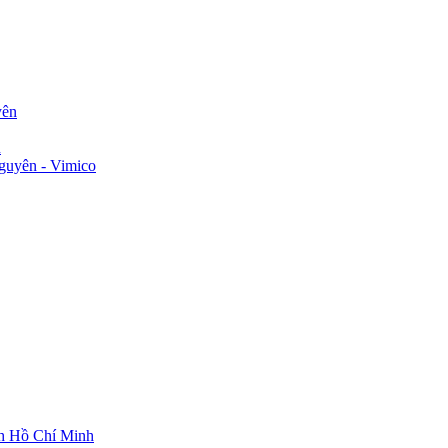
yên
n
guyên - Vimico
ch Hồ Chí Minh