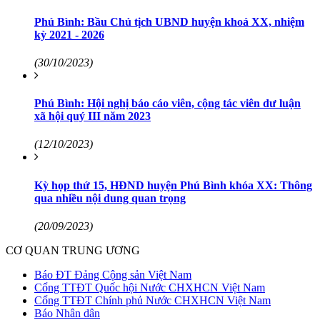
Phú Bình: Bầu Chủ tịch UBND huyện khoá XX, nhiệm
kỳ 2021 - 2026
(30/10/2023)
Phú Bình: Hội nghị báo cáo viên, cộng tác viên dư luận
xã hội quý III năm 2023
(12/10/2023)
Kỳ họp thứ 15, HĐND huyện Phú Bình khóa XX: Thông
qua nhiều nội dung quan trọng
(20/09/2023)
CƠ QUAN TRUNG ƯƠNG
Báo ĐT Đảng Cộng sản Việt Nam
Cổng TTĐT Quốc hội Nước CHXHCN Việt Nam
Cổng TTĐT Chính phủ Nước CHXHCN Việt Nam
Báo Nhân dân