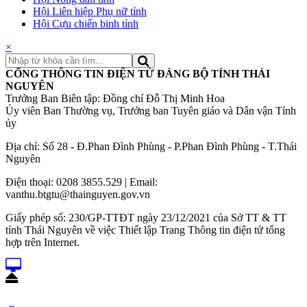
Hội Liên hiệp Phụ nữ tỉnh
Hội Cựu chiến binh tỉnh
×
CỔNG THÔNG TIN ĐIỆN TỬ ĐẢNG BỘ TỈNH THÁI
NGUYÊN
Trưởng Ban Biên tập: Đồng chí Đỗ Thị Minh Hoa
Ủy viên Ban Thường vụ, Trưởng ban Tuyên giáo và Dân vận Tỉnh
ủy
Địa chỉ: Số 28 - Đ.Phan Đình Phùng - P.Phan Đình Phùng - T.Thái
Nguyên
Điện thoại: 0208 3855.529 | Email:
vanthu.btgtu@thainguyen.gov.vn
Giấy phép số: 230/GP-TTĐT ngày 23/12/2021 của Sở TT & TT
tỉnh Thái Nguyên về việc Thiết lập Trang Thông tin điện tử tổng
hợp trên Internet.