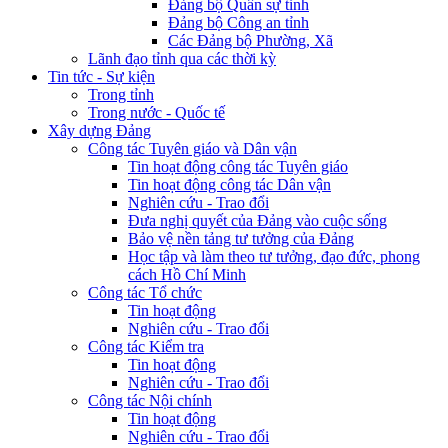
Đảng bộ Quân sự tỉnh
Đảng bộ Công an tỉnh
Các Đảng bộ Phường, Xã
Lãnh đạo tỉnh qua các thời kỳ
Tin tức - Sự kiện
Trong tỉnh
Trong nước - Quốc tế
Xây dựng Đảng
Công tác Tuyên giáo và Dân vận
Tin hoạt động công tác Tuyên giáo
Tin hoạt động công tác Dân vận
Nghiên cứu - Trao đổi
Đưa nghị quyết của Đảng vào cuộc sống
Bảo vệ nền tảng tư tưởng của Đảng
Học tập và làm theo tư tưởng, đạo đức, phong
cách Hồ Chí Minh
Công tác Tổ chức
Tin hoạt động
Nghiên cứu - Trao đổi
Công tác Kiểm tra
Tin hoạt động
Nghiên cứu - Trao đổi
Công tác Nội chính
Tin hoạt động
Nghiên cứu - Trao đổi