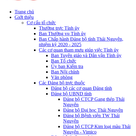
Trang chủ
Giới thiệu
Cơ cấu tổ chức
Thường trực Tỉnh ủy
Ban Thường vụ Tỉnh ủy
Ban Chấp hành Đảng bộ tỉnh Thái Nguyên,
nhiệm kỳ 2020 - 2025
Các cơ quan tham mưu giúp việc Tỉnh ủy
Ban Tuyên giáo và Dân vận Tỉnh ủy
Ban Tổ chức
Ủy ban Kiểm tra
Ban Nội chính
Văn phòng
Các Đảng bộ trực thuộc
Đảng bộ các cơ quan Đảng tỉnh
Đảng bộ UBND tỉnh
Đảng bộ CTCP Gang thép Thái
Nguyên
Đảng bộ Đại học Thái Nguyên
Đảng bộ Bệnh viện TW Thái
Nguyên
Đảng bộ CTCP Kim loại màu Thái
Nguyên - Vimico