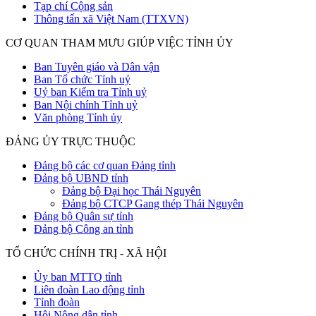
Tạp chí Cộng sản
Thông tấn xã Việt Nam (TTXVN)
CƠ QUAN THAM MƯU GIÚP VIỆC TỈNH ỦY
Ban Tuyên giáo và Dân vận
Ban Tổ chức Tỉnh uỷ
Uỷ ban Kiểm tra Tỉnh uỷ
Ban Nội chính Tỉnh uỷ
Văn phòng Tỉnh ủy
ĐẢNG ỦY TRỰC THUỘC
Đảng bộ các cơ quan Đảng tỉnh
Đảng bộ UBND tỉnh
Đảng bộ Đại học Thái Nguyên
Đảng bộ CTCP Gang thép Thái Nguyên
Đảng bộ Quân sự tỉnh
Đảng bộ Công an tỉnh
TỔ CHỨC CHÍNH TRỊ - XÃ HỘI
Ủy ban MTTQ tỉnh
Liên đoàn Lao động tỉnh
Tỉnh đoàn
Hội Nông dân tỉnh