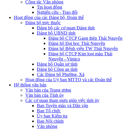
Công tác Văn phòng
Tin hoạt động
Nghiên cứu - Trao đổi
Hoạt động của các Đảng bộ, Đoàn thể
Đảng bộ trực thuộc
Đảng bộ các cơ quan Đảng tỉnh
Đảng bộ UBND tỉnh
Đảng bộ CTCP Gang thép Thái Nguyên
Đảng bộ Đại học Thái Nguyên
Đảng bộ Bệnh viện TW Thái Nguyên
Đảng bộ CTCP Kim loại màu Thái
Nguyên - Vimico
Đảng bộ Quân sự tỉnh
Đảng bộ Công an tỉnh
Các Đảng bộ Phường, Xã
Hoạt động của Uỷ ban MTTQ và các Đoàn thể
Hệ thống văn bản
Văn bản của Trung ương
Văn bản của Tỉnh ủy
Các cơ quan tham mưu giúp việc tỉnh ủy
Ban Tuyên giáo và Dân vận
Ban Tổ chức
Ủy ban Kiểm tra
Ban Nội chính
Văn phòng