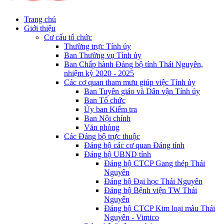
Trang chủ
Giới thiệu
Cơ cấu tổ chức
Thường trực Tỉnh ủy
Ban Thường vụ Tỉnh ủy
Ban Chấp hành Đảng bộ tỉnh Thái Nguyên,
nhiệm kỳ 2020 - 2025
Các cơ quan tham mưu giúp việc Tỉnh ủy
Ban Tuyên giáo và Dân vận Tỉnh ủy
Ban Tổ chức
Ủy ban Kiểm tra
Ban Nội chính
Văn phòng
Các Đảng bộ trực thuộc
Đảng bộ các cơ quan Đảng tỉnh
Đảng bộ UBND tỉnh
Đảng bộ CTCP Gang thép Thái
Nguyên
Đảng bộ Đại học Thái Nguyên
Đảng bộ Bệnh viện TW Thái
Nguyên
Đảng bộ CTCP Kim loại màu Thái
Nguyên - Vimico