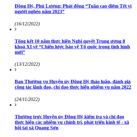
Đồng Hỷ, Phú Lương: Phát động “Tuần cao điểm Tết vì
người nghèo năm 2023”
(16/12/2022)
Tổng kết 10 năm thực hiện Nghị quyết Trung ương 8
khoá XI về “Chiến lược bảo vệ Tổ quốc trong tình hình
mới”
(13/12/2022)
Ban Thường vụ Huyện ủy Đồng Hỷ thảo luận, đánh giá
công tác lãnh đạo, chỉ đạo thực hiện nhiệm vụ năm 2022
(24/11/2022)
Thường trực Huyện ủy Đồng Hỷ kiểm tra và chỉ đạo
thực hiện các nhiệm vụ chính trị, phát triển kinh tế - xã
hội tại xã Quang Sơn