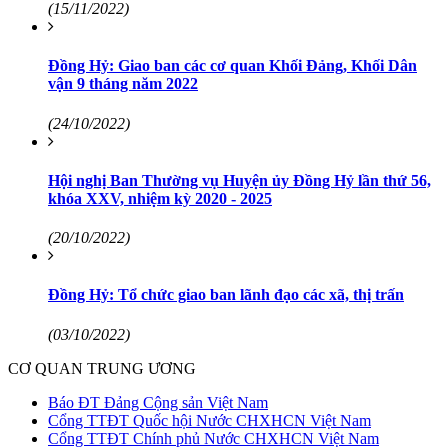
(15/11/2022)
Đồng Hỷ: Giao ban các cơ quan Khối Đảng, Khối Dân
vận 9 tháng năm 2022
(24/10/2022)
Hội nghị Ban Thường vụ Huyện ủy Đồng Hỷ lần thứ 56,
khóa XXV, nhiệm kỳ 2020 - 2025
(20/10/2022)
Đồng Hỷ: Tổ chức giao ban lãnh đạo các xã, thị trấn
(03/10/2022)
CƠ QUAN TRUNG ƯƠNG
Báo ĐT Đảng Cộng sản Việt Nam
Cổng TTĐT Quốc hội Nước CHXHCN Việt Nam
Cổng TTĐT Chính phủ Nước CHXHCN Việt Nam