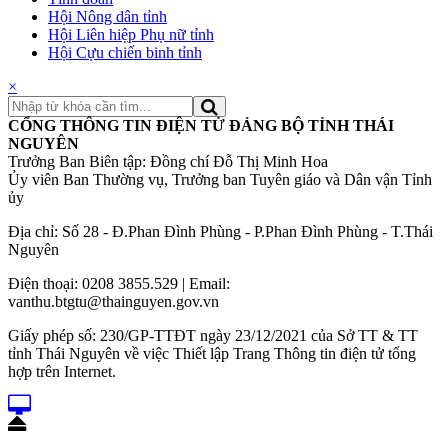
Hội Nông dân tỉnh
Hội Liên hiệp Phụ nữ tỉnh
Hội Cựu chiến binh tỉnh
×
CỔNG THÔNG TIN ĐIỆN TỬ ĐẢNG BỘ TỈNH THÁI
NGUYÊN
Trưởng Ban Biên tập: Đồng chí Đỗ Thị Minh Hoa
Ủy viên Ban Thường vụ, Trưởng ban Tuyên giáo và Dân vận Tỉnh
ủy
Địa chỉ: Số 28 - Đ.Phan Đình Phùng - P.Phan Đình Phùng - T.Thái
Nguyên
Điện thoại: 0208 3855.529 | Email:
vanthu.btgtu@thainguyen.gov.vn
Giấy phép số: 230/GP-TTĐT ngày 23/12/2021 của Sở TT & TT
tỉnh Thái Nguyên về việc Thiết lập Trang Thông tin điện tử tổng
hợp trên Internet.