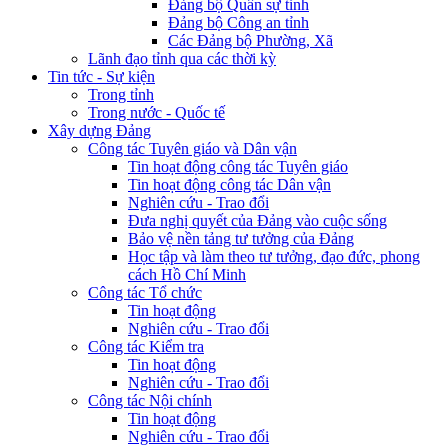
Đảng bộ Quân sự tỉnh
Đảng bộ Công an tỉnh
Các Đảng bộ Phường, Xã
Lãnh đạo tỉnh qua các thời kỳ
Tin tức - Sự kiện
Trong tỉnh
Trong nước - Quốc tế
Xây dựng Đảng
Công tác Tuyên giáo và Dân vận
Tin hoạt động công tác Tuyên giáo
Tin hoạt động công tác Dân vận
Nghiên cứu - Trao đổi
Đưa nghị quyết của Đảng vào cuộc sống
Bảo vệ nền tảng tư tưởng của Đảng
Học tập và làm theo tư tưởng, đạo đức, phong
cách Hồ Chí Minh
Công tác Tổ chức
Tin hoạt động
Nghiên cứu - Trao đổi
Công tác Kiểm tra
Tin hoạt động
Nghiên cứu - Trao đổi
Công tác Nội chính
Tin hoạt động
Nghiên cứu - Trao đổi