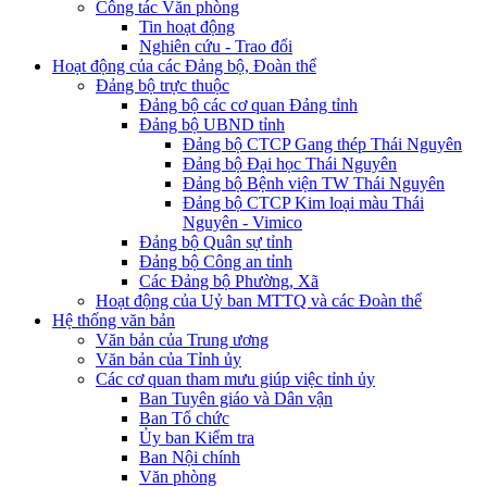
Công tác Văn phòng
Tin hoạt động
Nghiên cứu - Trao đổi
Hoạt động của các Đảng bộ, Đoàn thể
Đảng bộ trực thuộc
Đảng bộ các cơ quan Đảng tỉnh
Đảng bộ UBND tỉnh
Đảng bộ CTCP Gang thép Thái Nguyên
Đảng bộ Đại học Thái Nguyên
Đảng bộ Bệnh viện TW Thái Nguyên
Đảng bộ CTCP Kim loại màu Thái
Nguyên - Vimico
Đảng bộ Quân sự tỉnh
Đảng bộ Công an tỉnh
Các Đảng bộ Phường, Xã
Hoạt động của Uỷ ban MTTQ và các Đoàn thể
Hệ thống văn bản
Văn bản của Trung ương
Văn bản của Tỉnh ủy
Các cơ quan tham mưu giúp việc tỉnh ủy
Ban Tuyên giáo và Dân vận
Ban Tổ chức
Ủy ban Kiểm tra
Ban Nội chính
Văn phòng