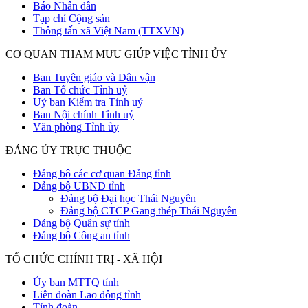
Báo Nhân dân
Tạp chí Cộng sản
Thông tấn xã Việt Nam (TTXVN)
CƠ QUAN THAM MƯU GIÚP VIỆC TỈNH ỦY
Ban Tuyên giáo và Dân vận
Ban Tổ chức Tỉnh uỷ
Uỷ ban Kiểm tra Tỉnh uỷ
Ban Nội chính Tỉnh uỷ
Văn phòng Tỉnh ủy
ĐẢNG ỦY TRỰC THUỘC
Đảng bộ các cơ quan Đảng tỉnh
Đảng bộ UBND tỉnh
Đảng bộ Đại học Thái Nguyên
Đảng bộ CTCP Gang thép Thái Nguyên
Đảng bộ Quân sự tỉnh
Đảng bộ Công an tỉnh
TỔ CHỨC CHÍNH TRỊ - XÃ HỘI
Ủy ban MTTQ tỉnh
Liên đoàn Lao động tỉnh
Tỉnh đoàn