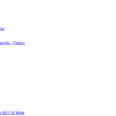
yên
n
guyên - Vimico
ch Hồ Chí Minh