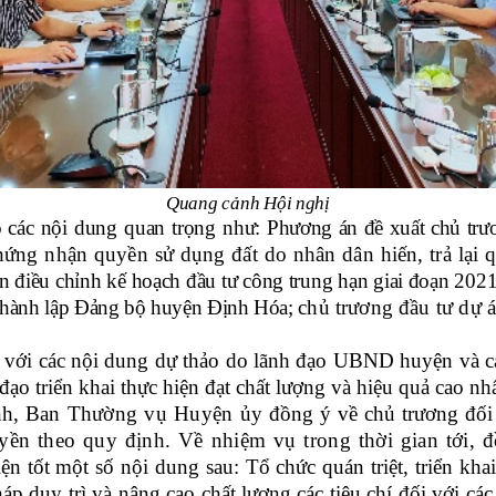
Quang cảnh Hội nghị
o
các nội dung quan trọng như:
Phương án đề xuất chủ trư
chứng nhận quyền sử dụng đất do nhân dân hiến, trả lại 
 điều chỉnh kế hoạch đầu tư công trung hạn giai đoạn 202
ơi thành lập Đảng bộ huyện Định Hóa;
chủ trương đầu tư dự
í với các nội dung
dự thảo
do lãnh đạo UBND huyện và các
ạo triển khai thực hiện đạt chất lượng và hiệu quả cao nhấ
nh,
Ban Thường vụ Huyện ủy
đồng ý về chủ trương
đối 
uyền theo quy định. Về nhiệm vụ trong thời gian tới, 
ện tốt một số nội dung sau:
Tổ chức quán triệt, triển kha
pháp duy trì và nâng cao chất lượng các tiêu chí đối với 