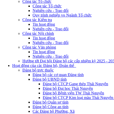
Công tác Tổ chức
Công tác Tổ chức
Nghiên cứu - Trao đổi
Quy trình nghiệp vụ Ngành Tổ chức
Công tác Kiểm tra
Tin hoạt động
Nghiên cứu - Trao đổi
Công tác Nội chính
Tin hoạt động
Nghiên cứu - Trao đổi
Công tác Văn phòng
Tin hoạt động
Nghiên cứu - Trao đổi
Hướng tới Đại hội Đảng bộ các cấp nhiệm kỳ 2025 - 20
Hoạt động của các Đảng bộ, Đoàn thể
Đảng bộ trực thuộc
Đảng bộ các cơ quan Đảng tỉnh
Đảng bộ UBND tỉnh
Đảng bộ CTCP Gang thép Thái Nguyên
Đảng bộ Đại học Thái Nguyên
Đảng bộ Bệnh viện TW Thái Nguyên
Đảng bộ CTCP Kim loại màu Thái Nguyên 
Đảng bộ Quân sự tỉnh
Đảng bộ Công an tỉnh
Các Đảng bộ Phường, Xã