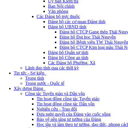
Ủy ban Kiểm tra
Ban Nội chính
Văn phòng
Các Đảng bộ trực thuộc
Đảng bộ các cơ quan Đảng tỉnh
Đảng bộ UBND tỉnh
Đảng bộ CTCP Gang thép Thái Ngu
Đảng bộ Đại học Thái Nguyên
Đảng bộ Bệnh viện TW Thái Nguyê
Đảng bộ CTCP Kim loại màu Thái N
Đảng bộ Quân sự tỉnh
Đảng bộ Công an tỉnh
Các Đảng bộ Phường, Xã
Lãnh đạo tỉnh qua các thời kỳ
Tin tức - Sự kiện
Trong tỉnh
Trong nước - Quốc tế
Xây dựng Đảng
Công tác Tuyên giáo và Dân vận
Tin hoạt động công tác Tuyên giáo
Tin hoạt động công tác Dân vận
Nghiên cứu - Trao đổi
Đưa nghị quyết của Đảng vào cuộc sống
Bảo vệ nền tảng tư tưởng của Đảng
Học tập và làm theo tư tưởng, đạo đức, phong cá