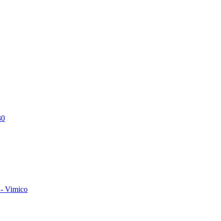
30
- Vimico