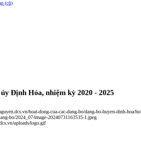
n (cũ)
ủy Định Hóa, nhiệm kỳ 2020 - 2025
ainguyen.dcs.vn/hoat-dong-cua-cac-dang-bo/dang-bo-huyen-dinh-hoa/h
c-dang-bo/2024_07/image-20240731163535-1.jpeg
.dcs.vn/uploads/logo.gif