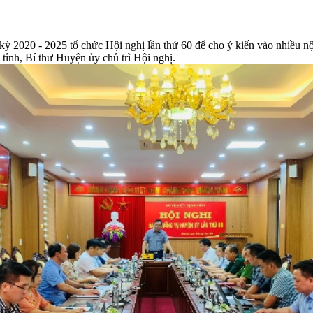
20 - 2025 tổ chức Hội nghị lần thứ 60 để cho ý kiến vào nhiều nội du
nh, Bí thư Huyện ủy chủ trì Hội nghị.