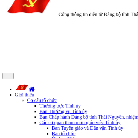
Cổng thông tin điện tử Đảng bộ tỉnh Th
Giới thiệu
Cơ cấu tổ chức
Thường trực Tỉnh ủy
Ban Thường vụ Tỉnh ủy
Ban Chấp hành Đảng bộ tỉnh Thái Nguyên, nhiệm
Các cơ quan tham mưu giúp việc Tỉnh ủy
Ban Tuyên giáo và Dân vận Tỉnh ủy
Ban tổ chức