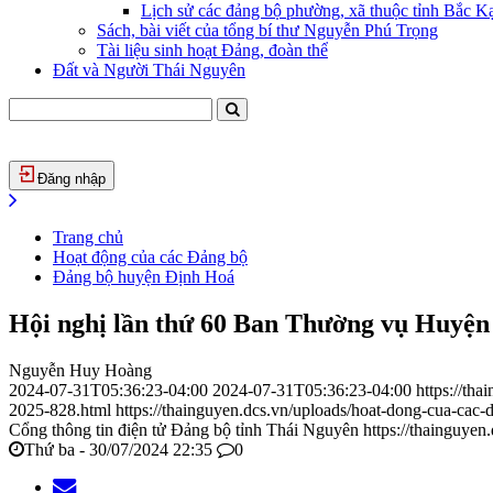
Lịch sử các đảng bộ phường, xã thuộc tỉnh Bắc Kạ
Sách, bài viết của tổng bí thư Nguyễn Phú Trọng
Tài liệu sinh hoạt Đảng, đoàn thể
Đất và Người Thái Nguyên
Đăng nhập
Trang chủ
Hoạt động của các Đảng bộ
Đảng bộ huyện Định Hoá
Hội nghị lần thứ 60 Ban Thường vụ Huyện 
Nguyễn Huy Hoàng
2024-07-31T05:36:23-04:00
2024-07-31T05:36:23-04:00
https://th
2025-828.html
https://thainguyen.dcs.vn/uploads/hoat-dong-cua-ca
Cổng thông tin điện tử Đảng bộ tỉnh Thái Nguyên
https://thainguyen
Thứ ba - 30/07/2024 22:35
0