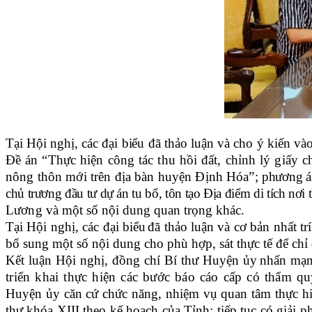
Tại Hội nghị, các đại biểu đã
thảo luận
và cho ý kiến và
Đề án “Thực hiện công tác
thu hồi đất, chỉnh lý giấy 
nông thôn mới trên địa bàn huyện Định Hóa”;
phương án
chủ trương đầu tư dự án tu bổ, tôn tạo Địa điểm di tích n
Lương
và một số nội dung quan trọng khác.
Tại Hội nghị, các
đại biểu
đã thảo luận và cơ bản nhất tr
bổ sung một số nội dung cho phù hợp, sát thực tế để chỉ đ
Kết luận Hội nghị, đồng chí Bí thư Huyện ủy
nhấn mạ
triển khai thực hiện các bước báo cáo cấp có thẩm q
Huyện ủy căn cứ chức năng, nhiệm vụ quan tâm thực hi
thư khóa XIII theo kế hoạch của Tỉnh; tiếp tục có giải 