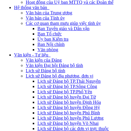
Hoạt động của Uỷ ban MTTQ và các Đoàn thể
Hệ thống văn bản
Văn bản của Trung ương
Văn bản của Tỉnh ủy
Các cơ quan tham mưu giúp việc tỉnh ủy
Ban Tuyên giáo và Dân vận
Ban Tổ chức
Ủy ban Kiểm tra
Ban Nội chính
Văn phòng
Văn kiện - Tư liệu
Văn kiện của Đảng
Văn kiện Đại hội Đảng bộ tỉnh
Lịch sử Đảng bộ tỉnh
Lịch sử Đảng bộ địa phương, đơn vị
Lịch sử Đảng bộ TP.Thái Nguyên
Lịch sử Đảng bộ TP.Sông Công
Lịch sử Đảng bộ TP.Phổ Yên
Lịch sử Đảng bộ huyện Đại Từ
Lịch sử Đảng bộ huyện Định Hóa
Lịch sử Đảng bộ huyện Đồng Hỷ
Lịch sử Đảng bộ huyện Phú Bình
Lịch sử Đảng bộ huyện Phú Lương
Lịch sử Đảng bộ huyện Võ Nhai
Lịch sử Đảng bộ các đơn vị trực thuộc