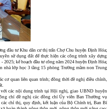
ơng đầu tư Khu dân cư thị trấn Chợ Chu huyện Định Hóa;
quyền sử dụng đất để thực hiện các công trình xây dựng
1 - 2025; kế hoạch đầu tư công năm 2024 huyện Định Hóa;
 án nhà lớp học 3 tầng 15 phòng Trường mầm non Trung
 cơ quan liên quan trình; đồng thời đề nghị điều chỉnh,
t.
với các nội dung trình tại Hội nghị,
g
iao UBND huyện
đồng chí đề nghị các
đồng chí Ủy viên Ban Thường vụ
i các chỉ thị, quy định, kết luận của Bộ Chính trị, Ban Bí
các xã hoàn thành nông thôn mới, nông thôn mới nâng cao;