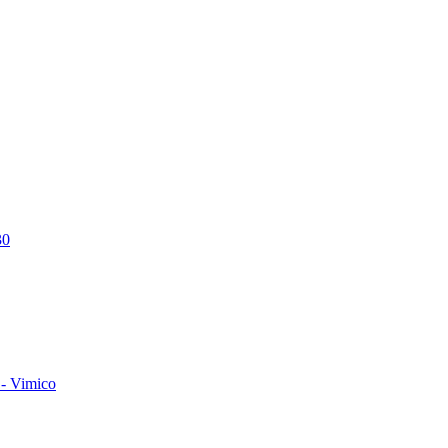
30
- Vimico