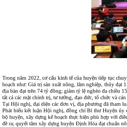
Trong năm 2022,
cơ cấu kinh tế của huyện tiếp tục ch
hoạch
như:
Giá trị sản xuất nông, lâm nghiệp, thủy đạt 
địa bàn đạt trên
74 tỷ đồng;
g
iảm tỷ lệ nghèo đa chiều 
tất cả các mặt chính trị, tư tưởng, đạo đức, tổ chức và c
Tại Hội nghị, đại diện các đơn vị, địa phương đã tham lu
Phát biểu kết luận Hội nghị, đồng chí Bí thư Huyện ủy
bộ huyện, xây dựng kế hoạch thực hiện phù hợp với điều k
đề ra; quyết tâm xây dựng huyện Định Hóa đạt chuẩn n