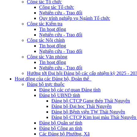
Công tác Tổ chức
Công tác Tổ chức
Nghiên cứu - Trao đổi
Quy trình nghiệp vụ Ngành Tổ chức
Công tác Kiểm tra
Tin hoạt động
Nghiên cứu - Trao đổi
Công tác Nội chính
Tin hoạt động
Nghiên cứu - Trao đổi
Công tác Văn phòng
Tin hoạt động
Nghiên cứu - Trao đổi
Hướng tới Đại hội Đảng bộ các cấp nhiệm kỳ 2025 - 20
Hoạt động của các Đảng bộ, Đoàn thể
Đảng bộ trực thuộc
Đảng bộ các cơ quan Đảng tỉnh
Đảng bộ UBND tỉnh
Đảng bộ CTCP Gang thép Thái Nguyên
Đảng bộ Đại học Thái Nguyên
Đảng bộ Bệnh viện TW Thái Nguyên
Đảng bộ CTCP Kim loại màu Thái Nguyên 
Đảng bộ Quân sự tỉnh
Đảng bộ Công an tỉnh
Các Đảng bộ Phường, Xã