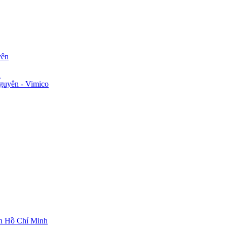
yên
n
guyên - Vimico
ch Hồ Chí Minh