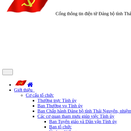
Cổng thông tin điện tử Đảng bộ tỉnh Th
Giới thiệu
Cơ cấu tổ chức
Thường trực Tỉnh ủy
Ban Thường vụ Tỉnh ủy
Ban Chấp hành Đảng bộ tỉnh Thái Nguyên, nhiệm
Các cơ quan tham mưu giúp việc Tỉnh ủy
Ban Tuyên giáo và Dân vận Tỉnh ủy
Ban tổ chức