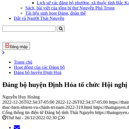
Lịch sử các đảng bộ phường, xã thuộc tỉnh Bắc Kạ
Sách, bài viết của tổng bí thư Nguyễn Phú Trọng
Tài liệu sinh hoạt Đảng, đoàn thể
Đất và Người Thái Nguyên
Đăng nhập
Trang chủ
Hoạt động của các Đảng bộ
Đảng bộ huyện Định Hoá
Đảng bộ huyện Định Hóa tổ chức Hội nghị t
Nguyễn Huy Hoàng
2022-12-26T02:34:37-05:00
2022-12-26T02:34:37-05:00
https://th
thuc-hien-nhiem-vu-chinh-tri-nam-2022-319.html
https://thainguyen
Cổng thông tin điện tử Đảng bộ tỉnh Thái Nguyên
https://thainguyen
Thứ hai - 26/12/2022 02:30
0