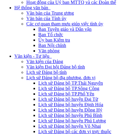
Hoạt động của Uỷ ban MTTQ và các Đoàn thể
Hệ thống văn bản
Văn bản của Trung ương
Văn bản của Tỉnh ủy
Các cơ quan tham mưu giúp việc tỉnh ủy
Ban Tuyên giáo và Dân vận
Ban Tổ chức
Ủy ban Kiểm tra
Ban Nội chính
Văn phòng
Văn kiện - Tư liệu
Văn kiện của Đảng
Văn kiện Đại hội Đảng bộ tỉnh
Lịch sử Đảng bộ tỉnh
Lịch sử Đảng bộ địa phương, đơn vị
Lịch sử Đảng bộ TP.Thái Nguyên
Lịch sử Đảng bộ TP.Sông Công
Lịch sử Đảng bộ TP.Phổ Yên
Lịch sử Đảng bộ huyện Đại Từ
Lịch sử Đảng bộ huyện Định Hóa
Lịch sử Đảng bộ huyện Đồng Hỷ
Lịch sử Đảng bộ huyện Phú Bình
Lịch sử Đảng bộ huyện Phú Lương
Lịch sử Đảng bộ huyện Võ Nhai
Lịch sử Đảng bộ các đơn vị trực thuộc