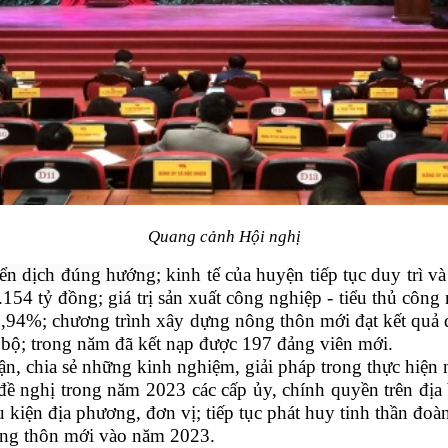
Quang cảnh Hội nghị
uyển dịch đúng hướng;
kinh tế của huyện tiếp tục duy trì và
1.154 tỷ đồng; g
iá trị sản xuất công nghiệp - tiểu thủ côn
15,94%; chương trình xây dựng nông thôn mới đạt kết quả
án bộ; trong năm đã kết nạp được 197 đảng viên mới.
ận, chia sẻ những kinh nghiệm, giải pháp trong thực hiện 
 đề nghị trong năm 2023 các cấp ủy, chính quyền trên đ
iện địa phương, đơn vị; tiếp tục phát huy tinh thần đoàn 
ông thôn mới vào năm 2023.