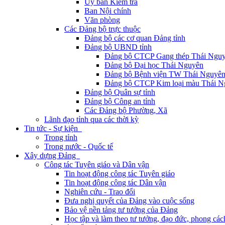
Ủy ban Kiểm tra
Ban Nội chính
Văn phòng
Các Đảng bộ trực thuộc
Đảng bộ các cơ quan Đảng tỉnh
Đảng bộ UBND tỉnh
Đảng bộ CTCP Gang thép Thái Ngu
Đảng bộ Đại học Thái Nguyên
Đảng bộ Bệnh viện TW Thái Nguyê
Đảng bộ CTCP Kim loại màu Thái N
Đảng bộ Quân sự tỉnh
Đảng bộ Công an tỉnh
Các Đảng bộ Phường, Xã
Lãnh đạo tỉnh qua các thời kỳ
Tin tức - Sự kiện
Trong tỉnh
Trong nước - Quốc tế
Xây dựng Đảng
Công tác Tuyên giáo và Dân vận
Tin hoạt động công tác Tuyên giáo
Tin hoạt động công tác Dân vận
Nghiên cứu - Trao đổi
Đưa nghị quyết của Đảng vào cuộc sống
Bảo vệ nền tảng tư tưởng của Đảng
Học tập và làm theo tư tưởng, đạo đức, phong cá