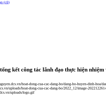
n (cũ)
ổng kết công tác lãnh đạo thực hiện nhiệm 
ainguyen.dcs.vn/hoat-dong-cua-cac-dang-bo/dang-bo-huyen-dinh-hoa/da
.dcs.vn/uploads/hoat-dong-cua-cac-dang-bo/2022_12/image-202212261
.dcs.vn/uploads/logo.gif