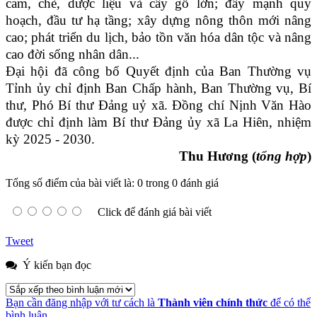
cam, chè, dược liệu và cây gỗ lớn; đẩy mạnh quy
hoạch, đầu tư hạ tầng; xây dựng nông thôn mới nâng
cao; phát triển du lịch, bảo tồn văn hóa dân tộc và nâng
cao đời sống nhân dân...
Đại hội đã công bố Quyết định của Ban Thường vụ
Tỉnh ủy chỉ định Ban Chấp hành, Ban Thường vụ, Bí
thư, Phó Bí thư Đảng uỷ xã. Đồng chí Nịnh Văn Hào
được chỉ định làm Bí thư Đảng ủy xã La Hiên, nhiệm
kỳ 2025 - 2030.
Thu Hương (
tổng hợp
)
Tổng số điểm của bài viết là: 0 trong 0 đánh giá
Click để đánh giá bài viết
Tweet
Ý kiến bạn đọc
Bạn cần đăng nhập với tư cách là
Thành viên chính thức
để có thể
bình luận