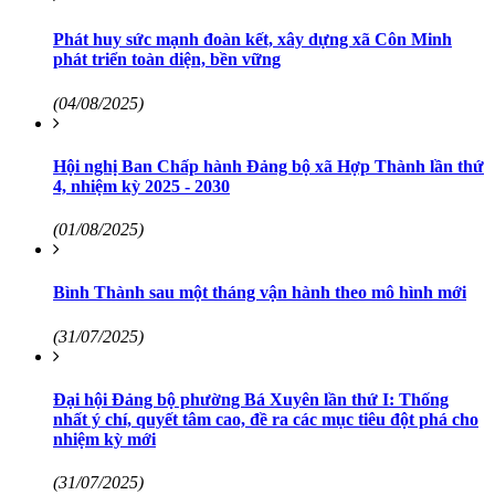
Phát huy sức mạnh đoàn kết, xây dựng xã Côn Minh
phát triển toàn diện, bền vững
(04/08/2025)
Hội nghị Ban Chấp hành Đảng bộ xã Hợp Thành lần thứ
4, nhiệm kỳ 2025 - 2030
(01/08/2025)
Bình Thành sau một tháng vận hành theo mô hình mới
(31/07/2025)
Đại hội Đảng bộ phường Bá Xuyên lần thứ I: Thống
nhất ý chí, quyết tâm cao, đề ra các mục tiêu đột phá cho
nhiệm kỳ mới
(31/07/2025)