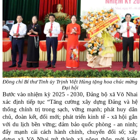
Đồng chí Bí thư Tỉnh ủy Trịnh Việt Hùng tặng hoa chúc mừng
Đại hội
Bước vào nhiệm kỳ 2025 - 2030, Đảng bộ xã Võ Nhai
xác định tiếp tục “Tăng cường xây dựng Đảng và hệ
thống chính trị trong sạch, vững mạnh; phát huy dân
chủ, đoàn kết, đổi mới; phát triển kinh tế - xã hội gắn
với du lịch bền vững; đảm bảo quốc phòng - an ninh;
đẩy mạnh cải cách hành chính, chuyển đổi số; xây
dựng xã Võ Nhai trở thành xã nông thôn mới kiểu