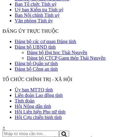
Ban Tổ chức Tỉnh uỷ
Uỷ ban Kiểm tra Tỉnh uỷ
Ban Nội chính Tỉnh uỷ
Văn phòng Tỉnh ủy
ĐẢNG ỦY TRỰC THUỘC
Đảng bộ các cơ quan Đảng tỉnh
Đảng bộ UBND tỉnh
Đảng bộ Đại học Thái Nguyên
Đảng bộ CTCP Gang thép Thái Nguyên
Đảng bộ Quân sự tỉnh
Đảng bộ Công an tỉnh
TỔ CHỨC CHÍNH TRỊ - XÃ HỘI
Ủy ban MTTQ tỉnh
Liên đoàn Lao động tỉnh
Tỉnh đoàn
Hội Nông dân tỉnh
Hội Liên hiệp Phụ nữ tỉnh
Hội Cựu chiến binh tỉnh
×