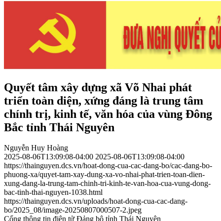
Quyết tâm xây dựng xã Võ Nhai phát
triển toàn diện, xứng đáng là trung tâm
chính trị, kinh tế, văn hóa của vùng Đông
Bắc tỉnh Thái Nguyên
Nguyễn Huy Hoàng
2025-08-06T13:09:08-04:00
2025-08-06T13:09:08-04:00
https://thainguyen.dcs.vn/hoat-dong-cua-cac-dang-bo/cac-dang-bo-
phuong-xa/quyet-tam-xay-dung-xa-vo-nhai-phat-trien-toan-dien-
xung-dang-la-trung-tam-chinh-tri-kinh-te-van-hoa-cua-vung-dong-
bac-tinh-thai-nguyen-1038.html
https://thainguyen.dcs.vn/uploads/hoat-dong-cua-cac-dang-
bo/2025_08/image-20250807000507-2.jpeg
Cổng thông tin điện tử Đảng bộ tỉnh Thái Nguyên