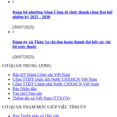
Đảng bộ phường Sông Công tổ chức thành công Đại hội
nhiệm kỳ 2025 - 2030
(30/07/2025)
Đảng ủy xã Thần Sa chỉ đạo hoàn thành đại hội các chi
bộ trực thuộc
(26/07/2025)
CƠ QUAN TRUNG ƯƠNG
Báo ĐT Đảng Cộng sản Việt Nam
Cổng TTĐT Quốc hội Nước CHXHCN Việt Nam
Cổng TTĐT Chính phủ Nước CHXHCN Việt Nam
Báo Nhân dân
Tạp chí Cộng sản
Thông tấn xã Việt Nam (TTXVN)
CƠ QUAN THAM MƯU GIÚP VIỆC TỈNH ỦY
Ban Tuyên giáo và Dân vận