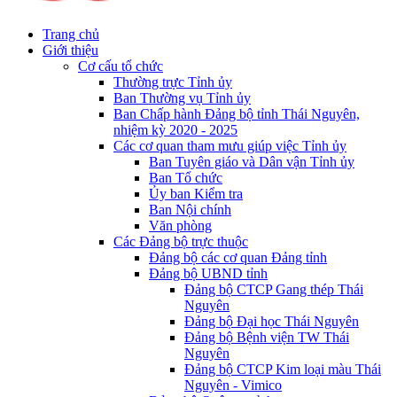
Trang chủ
Giới thiệu
Cơ cấu tổ chức
Thường trực Tỉnh ủy
Ban Thường vụ Tỉnh ủy
Ban Chấp hành Đảng bộ tỉnh Thái Nguyên,
nhiệm kỳ 2020 - 2025
Các cơ quan tham mưu giúp việc Tỉnh ủy
Ban Tuyên giáo và Dân vận Tỉnh ủy
Ban Tổ chức
Ủy ban Kiểm tra
Ban Nội chính
Văn phòng
Các Đảng bộ trực thuộc
Đảng bộ các cơ quan Đảng tỉnh
Đảng bộ UBND tỉnh
Đảng bộ CTCP Gang thép Thái
Nguyên
Đảng bộ Đại học Thái Nguyên
Đảng bộ Bệnh viện TW Thái
Nguyên
Đảng bộ CTCP Kim loại màu Thái
Nguyên - Vimico