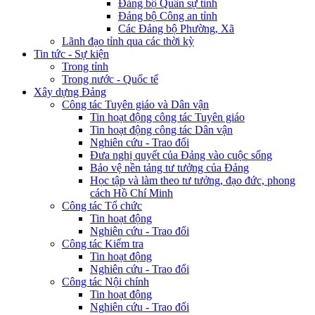
Đảng bộ Quân sự tỉnh
Đảng bộ Công an tỉnh
Các Đảng bộ Phường, Xã
Lãnh đạo tỉnh qua các thời kỳ
Tin tức - Sự kiện
Trong tỉnh
Trong nước - Quốc tế
Xây dựng Đảng
Công tác Tuyên giáo và Dân vận
Tin hoạt động công tác Tuyên giáo
Tin hoạt động công tác Dân vận
Nghiên cứu - Trao đổi
Đưa nghị quyết của Đảng vào cuộc sống
Bảo vệ nền tảng tư tưởng của Đảng
Học tập và làm theo tư tưởng, đạo đức, phong
cách Hồ Chí Minh
Công tác Tổ chức
Tin hoạt động
Nghiên cứu - Trao đổi
Công tác Kiểm tra
Tin hoạt động
Nghiên cứu - Trao đổi
Công tác Nội chính
Tin hoạt động
Nghiên cứu - Trao đổi