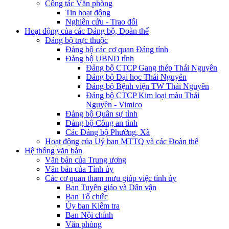
Công tác Văn phòng
Tin hoạt động
Nghiên cứu - Trao đổi
Hoạt động của các Đảng bộ, Đoàn thể
Đảng bộ trực thuộc
Đảng bộ các cơ quan Đảng tỉnh
Đảng bộ UBND tỉnh
Đảng bộ CTCP Gang thép Thái Nguyên
Đảng bộ Đại học Thái Nguyên
Đảng bộ Bệnh viện TW Thái Nguyên
Đảng bộ CTCP Kim loại màu Thái
Nguyên - Vimico
Đảng bộ Quân sự tỉnh
Đảng bộ Công an tỉnh
Các Đảng bộ Phường, Xã
Hoạt động của Uỷ ban MTTQ và các Đoàn thể
Hệ thống văn bản
Văn bản của Trung ương
Văn bản của Tỉnh ủy
Các cơ quan tham mưu giúp việc tỉnh ủy
Ban Tuyên giáo và Dân vận
Ban Tổ chức
Ủy ban Kiểm tra
Ban Nội chính
Văn phòng