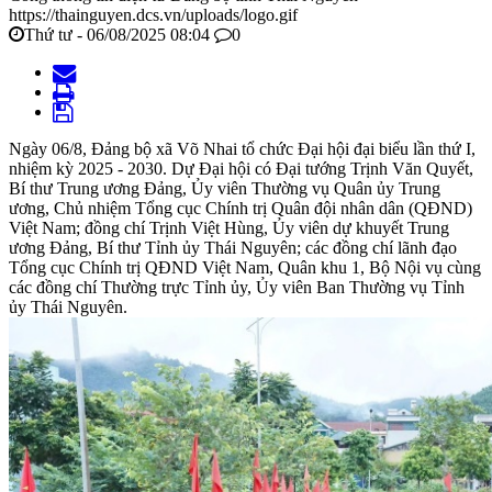
https://thainguyen.dcs.vn/uploads/logo.gif
Thứ tư - 06/08/2025 08:04
0
Ngày 06/8, Đảng bộ xã Võ Nhai tổ chức Đại hội đại biểu lần thứ I,
nhiệm kỳ 2025 - 2030. Dự Đại hội có Đại tướng Trịnh Văn Quyết,
Bí thư Trung ương Đảng, Ủy viên Thường vụ Quân ủy Trung
ương, Chủ nhiệm Tổng cục Chính trị Quân đội nhân dân (QĐND)
Việt Nam; đồng chí Trịnh Việt Hùng, Ủy viên dự khuyết Trung
ương Đảng, Bí thư Tỉnh ủy Thái Nguyên; các đồng chí lãnh đạo
Tổng cục Chính trị QĐND Việt Nam, Quân khu 1, Bộ Nội vụ cùng
các đồng chí Thường trực Tỉnh ủy, Ủy viên Ban Thường vụ Tỉnh
ủy Thái Nguyên.