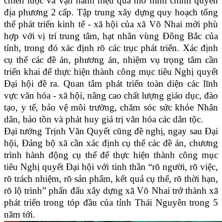
chiến lược và vận hành hiệu quả mô hình chính quyền
địa phương 2 cấp. Tập trung xây dựng quy hoạch tổng
thể phát triển kinh tế - xã hội của xã Võ Nhai mới phù
hợp với vị trí trung tâm, hạt nhân vùng Đông Bắc của
tỉnh, trong đó xác định rõ các trục phát triển. Xác định
cụ thể các đề án, phương án, nhiệm vụ trọng tâm cần
triển khai để thực hiện thành công mục tiêu Nghị quyết
Đại hội đề ra. Quan tâm phát triển toàn diện các lĩnh
vực văn hóa - xã hội, nâng cao chất lượng giáo dục, đào
tạo, y tế, bảo vệ môi trường, chăm sóc sức khỏe Nhân
dân, bảo tồn và phát huy giá trị văn hóa các dân tộc.
Đại tướng Trịnh Văn Quyết cũng đề nghị, ngay sau Đại
hội, Đảng bộ xã cần xác định cụ thể các đề án, chương
trình hành động cụ thể để thực hiện thành công mục
tiêu Nghị quyết Đại hội với tinh thần “rõ người, rõ việc,
rõ trách nhiệm, rõ sản phẩm, kết quả cụ thể, rõ thời hạn,
rõ lộ trình” phấn đấu xây dựng xã Võ Nhai trở thành xã
phát triển trong tóp đầu của tỉnh Thái Nguyên trong 5
năm tới.