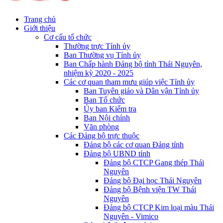
Trang chủ
Giới thiệu
Cơ cấu tổ chức
Thường trực Tỉnh ủy
Ban Thường vụ Tỉnh ủy
Ban Chấp hành Đảng bộ tỉnh Thái Nguyên,
nhiệm kỳ 2020 - 2025
Các cơ quan tham mưu giúp việc Tỉnh ủy
Ban Tuyên giáo và Dân vận Tỉnh ủy
Ban Tổ chức
Ủy ban Kiểm tra
Ban Nội chính
Văn phòng
Các Đảng bộ trực thuộc
Đảng bộ các cơ quan Đảng tỉnh
Đảng bộ UBND tỉnh
Đảng bộ CTCP Gang thép Thái
Nguyên
Đảng bộ Đại học Thái Nguyên
Đảng bộ Bệnh viện TW Thái
Nguyên
Đảng bộ CTCP Kim loại màu Thái
Nguyên - Vimico