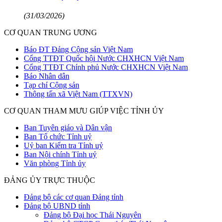
(31/03/2026)
CƠ QUAN TRUNG ƯƠNG
Báo ĐT Đảng Cộng sản Việt Nam
Cổng TTĐT Quốc hội Nước CHXHCN Việt Nam
Cổng TTĐT Chính phủ Nước CHXHCN Việt Nam
Báo Nhân dân
Tạp chí Cộng sản
Thông tấn xã Việt Nam (TTXVN)
CƠ QUAN THAM MƯU GIÚP VIỆC TỈNH ỦY
Ban Tuyên giáo và Dân vận
Ban Tổ chức Tỉnh uỷ
Uỷ ban Kiểm tra Tỉnh uỷ
Ban Nội chính Tỉnh uỷ
Văn phòng Tỉnh ủy
ĐẢNG ỦY TRỰC THUỘC
Đảng bộ các cơ quan Đảng tỉnh
Đảng bộ UBND tỉnh
Đảng bộ Đại học Thái Nguyên