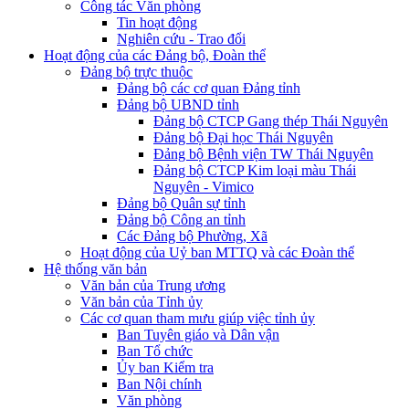
Công tác Văn phòng
Tin hoạt động
Nghiên cứu - Trao đổi
Hoạt động của các Đảng bộ, Đoàn thể
Đảng bộ trực thuộc
Đảng bộ các cơ quan Đảng tỉnh
Đảng bộ UBND tỉnh
Đảng bộ CTCP Gang thép Thái Nguyên
Đảng bộ Đại học Thái Nguyên
Đảng bộ Bệnh viện TW Thái Nguyên
Đảng bộ CTCP Kim loại màu Thái
Nguyên - Vimico
Đảng bộ Quân sự tỉnh
Đảng bộ Công an tỉnh
Các Đảng bộ Phường, Xã
Hoạt động của Uỷ ban MTTQ và các Đoàn thể
Hệ thống văn bản
Văn bản của Trung ương
Văn bản của Tỉnh ủy
Các cơ quan tham mưu giúp việc tỉnh ủy
Ban Tuyên giáo và Dân vận
Ban Tổ chức
Ủy ban Kiểm tra
Ban Nội chính
Văn phòng