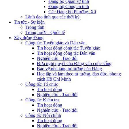
Đảng bộ Quân sự tỉnh
Đảng bộ Công an tỉnh
Các Đảng bộ Phường, Xã
Lãnh đạo tỉnh qua các thời kỳ
Tin tức - Sự kiện
Trong tỉnh
Trong nước - Quốc tế
Xây dựng Đảng
Công tác Tuyên giáo và Dân vận
Tin hoạt động công tác Tuyên giáo
Tin hoạt động công tác Dân vận
Nghiên cứu - Trao đổi
Đưa nghị quyết của Đảng vào cuộc sống
Bảo vệ nền tảng tư tưởng của Đảng
Học tập và làm theo tư tưởng, đạo đức, phong
cách Hồ Chí Minh
Công tác Tổ chức
Tin hoạt động
Nghiên cứu - Trao đổi
Công tác Kiểm tra
Tin hoạt động
Nghiên cứu - Trao đổi
Công tác Nội chính
Tin hoạt động
Nghiên cứu - Trao đổi