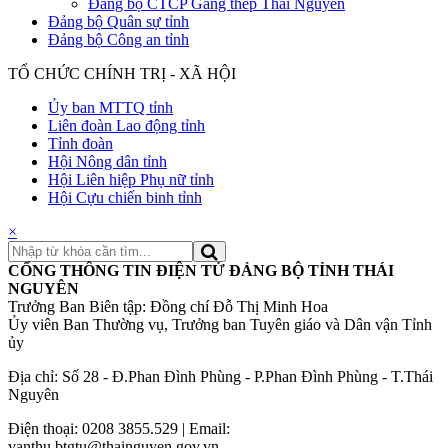
Đảng bộ CTCP Gang thép Thái Nguyên
Đảng bộ Quân sự tỉnh
Đảng bộ Công an tỉnh
TỔ CHỨC CHÍNH TRỊ - XÃ HỘI
Ủy ban MTTQ tỉnh
Liên đoàn Lao động tỉnh
Tỉnh đoàn
Hội Nông dân tỉnh
Hội Liên hiệp Phụ nữ tỉnh
Hội Cựu chiến binh tỉnh
×
CỔNG THÔNG TIN ĐIỆN TỬ ĐẢNG BỘ TỈNH THÁI
NGUYÊN
Trưởng Ban Biên tập: Đồng chí Đỗ Thị Minh Hoa
Ủy viên Ban Thường vụ, Trưởng ban Tuyên giáo và Dân vận Tỉnh
ủy
Địa chỉ: Số 28 - Đ.Phan Đình Phùng - P.Phan Đình Phùng - T.Thái
Nguyên
Điện thoại: 0208 3855.529 | Email:
vanthu.btgtu@thainguyen.gov.vn