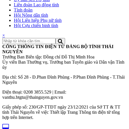
Liên đoàn Lao động tỉnh
Tỉnh đoàn
Hội Nông dân tỉnh
Hội Liên hiệp Phụ nữ tỉnh
Hội Cựu chiến binh tỉnh
×
CỔNG THÔNG TIN ĐIỆN TỬ ĐẢNG BỘ TỈNH THÁI
NGUYÊN
Trưởng Ban Biên tập: Đồng chí Đỗ Thị Minh Hoa
Ủy viên Ban Thường vụ, Trưởng ban Tuyên giáo và Dân vận Tỉnh
ủy
Địa chỉ: Số 28 - Đ.Phan Đình Phùng - P.Phan Đình Phùng - T.Thái
Nguyên
Điện thoại: 0208 3855.529 | Email:
vanthu.btgtu@thainguyen.gov.vn
Giấy phép số: 230/GP-TTĐT ngày 23/12/2021 của Sở TT & TT
tỉnh Thái Nguyên về việc Thiết lập Trang Thông tin điện tử tổng
hợp trên Internet.