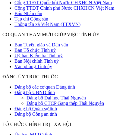
Cổng TTĐT Quốc hội Nước CHXHCN Việt Nam
Cổng TTĐT Chính phủ Nước CHXHCN Việt Nam
Báo Nhân dân
Tạp chí Cộng sản
Thông tấn xã Việt Nam (TTXVN)
CƠ QUAN THAM MƯU GIÚP VIỆC TỈNH ỦY
Ban Tuyên giáo và Dân vận
Ban Tổ chức Tỉnh uỷ
Uỷ ban Kiểm tra Tỉnh uỷ
Ban Nội chính Tỉnh uỷ
Văn phòng Tỉnh ủy
ĐẢNG ỦY TRỰC THUỘC
Đảng bộ các cơ quan Đảng tỉnh
Đảng bộ UBND tỉnh
Đảng bộ Đại học Thái Nguyên
Đảng bộ CTCP Gang thép Thái Nguyên
Đảng bộ Quân sự tỉnh
Đảng bộ Công an tỉnh
TỔ CHỨC CHÍNH TRỊ - XÃ HỘI
Ủy ban MTTQ tỉnh