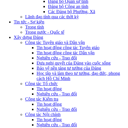
Đảng bộ Quân sự tỉnh
Đảng bộ Công an tỉnh
Các Đảng bộ Phường, Xã
Lãnh đạo tỉnh qua các thời kỳ
Tin tức - Sự kiện
Trong tỉnh
Trong nước - Quốc tế
Xây dựng Đảng
Công tác Tuyên giáo và Dân vận
Tin hoạt động công tác Tuyên giáo
Tin hoạt động công tác Dân vận
Nghiên cứu - Trao đổi
Đưa nghị quyết của Đảng vào cuộc sống
Bảo vệ nền tảng tư tưởng của Đảng
Học tập và làm theo tư tưởng, đạo đức, phong
cách Hồ Chí Minh
Công tác Tổ chức
Tin hoạt động
Nghiên cứu - Trao đổi
Công tác Kiểm tra
Tin hoạt động
Nghiên cứu - Trao đổi
Công tác Nội chính
Tin hoạt động
Nghiên cứu - Trao đổi