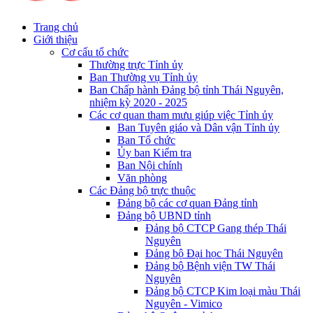
Trang chủ
Giới thiệu
Cơ cấu tổ chức
Thường trực Tỉnh ủy
Ban Thường vụ Tỉnh ủy
Ban Chấp hành Đảng bộ tỉnh Thái Nguyên,
nhiệm kỳ 2020 - 2025
Các cơ quan tham mưu giúp việc Tỉnh ủy
Ban Tuyên giáo và Dân vận Tỉnh ủy
Ban Tổ chức
Ủy ban Kiểm tra
Ban Nội chính
Văn phòng
Các Đảng bộ trực thuộc
Đảng bộ các cơ quan Đảng tỉnh
Đảng bộ UBND tỉnh
Đảng bộ CTCP Gang thép Thái
Nguyên
Đảng bộ Đại học Thái Nguyên
Đảng bộ Bệnh viện TW Thái
Nguyên
Đảng bộ CTCP Kim loại màu Thái
Nguyên - Vimico