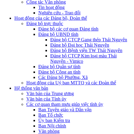
Công tác Văn phòng
Tin hoạt động
Nghiên cứu - Trao đổi
Hoạt động của các Đảng bộ, Đoàn thể
Đảng bộ trực thuộc
Đảng bộ các cơ quan Đảng tỉnh
Đảng bộ UBND tỉnh
Đảng bộ CTCP Gang thép Thái Nguyên
Đảng bộ Đại học Thái Nguyên
Đảng bộ Bệnh viện TW Thái Nguyên
Đảng bộ CTCP Kim loại màu Thái
Nguyên - Vimico
Đảng bộ Quân sự tỉnh
Đảng bộ Công an tỉnh
Các Đảng bộ Phường, Xã
Hoạt động của Uỷ ban MTTQ và các Đoàn thể
Hệ thống văn bản
Văn bản của Trung ương
Văn bản của Tỉnh ủy
Các cơ quan tham mưu giúp việc tỉnh ủy
Ban Tuyên giáo và Dân vận
Ban Tổ chức
Ủy ban Kiểm tra
Ban Nội chính
Văn phòng