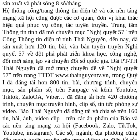
sản xuất và phát sóng 8 số/tháng.
Hệ thống cổng/trang thông tin điện tử và các nền tảng
mạng xã hội cũng được các cơ quan, đơn vị khai thác
hiệu quả phục vụ công tác tuyên truyền. Trung tâm
Thông tin tỉnh đã mở chuyên mục "Nghị quyết 57" trên
Cổng Thông tin điện tử tỉnh Thái Nguyên, đến nay, đã
sản xuất hơn 120 tin, bài, văn bản tuyên truyền Nghị
quyết 57 về đột phá phát triển khoa học, công nghệ,
đổi mới sáng tạo và chuyển đổi số quốc gia. Đài PT-TH
Thái Nguyên đã mở trang chuyên đề về "Nghị quyết
57" trên trang TTĐT www.thainguyentv.vn, trong Quý
I đã đăng tải hơn 800 tin, bài, chương trình, chuyên
mục, sản phẩm số; trên Fanpage và kênh Youtube,
Tiktok, ZaloOA, Viber… đã đăng tải hơn 420 chương
trình, chuyên mục truyền hình, clip số, tin tức phóng sự
video. Báo Thái Nguyên đã đăng tải và chia sẻ trên 160
tin, bài, ảnh, video clip... trên các ấn phẩm của Báo và
các nền tảng mạng xã hội (Facebook, Zalo, TikTok,
Youtube, instagram). Các sở, ngành, địa phương cũng
đẩy mạnh tuyên truyền trên trang thông tin điện tử của