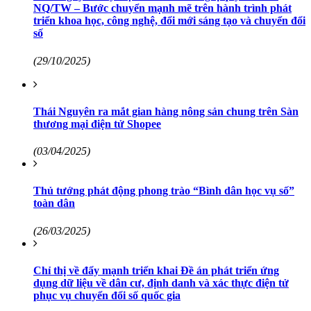
NQ/TW – Bước chuyển mạnh mẽ trên hành trình phát
triển khoa học, công nghệ, đổi mới sáng tạo và chuyển đổi
số
(29/10/2025)
Thái Nguyên ra mắt gian hàng nông sản chung trên Sàn
thương mại điện tử Shopee
(03/04/2025)
Thủ tướng phát động phong trào “Bình dân học vụ số”
toàn dân
(26/03/2025)
Chỉ thị về đẩy mạnh triển khai Đề án phát triển ứng
dụng dữ liệu về dân cư, định danh và xác thực điện tử
phục vụ chuyển đổi số quốc gia