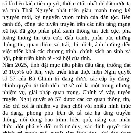
số là điều kiện tiên quyết, thời cơ tốt nhất để đất nước ta
và tỉnh Thái Nguyên phát triển giàu mạnh trong kỷ
nguyên mới, kỷ nguyên vươn mình của dân tộc. Bên
cạnh đó, công tác tuyên truyền trên các nền tảng mạng
xã hội đã góp phần phủ xanh thông tin tích cực, pha
loãng thông tin tiêu cực, đấu tranh, phản bác những
thông tin, quan điểm sai trái, thù địch, ảnh hưởng đến
việc triển khai các chương trình, chính sách an sinh xã
hội, phát triển kinh tế - xã hội của tỉnh.
Năm 2025, tỉnh đặt mục tiêu phấn đấu tăng trưởng đạt
từ 10,5% trở lên, việc triển khai thực hiện Nghị quyết
số 57 của Bộ Chính trị đang được các cấp ủy đảng,
chính quyền từ tỉnh đến cơ sở coi là một trong những
nhiệm vụ, giải pháp quan trọng. Chính vì vậy, tuyên
truyền Nghị quyết số 57 được các cơ quan thông tin,
báo chí coi là nhiệm vụ then chốt với nhiều hình thức
đa dạng, phong phú trên tất cả các hạ tầng truyền
thông, nội dung bao trùm, hiệu quả, nâng cao nhận
thức, đột phá về đổi mới tư duy, xác định quyết tâm