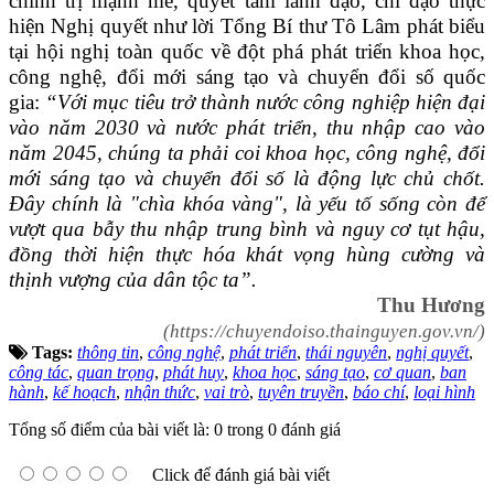
chính trị mạnh mẽ, quyết tâm lãnh đạo, chỉ đạo thực
hiện Nghị quyết như lời Tổng Bí thư Tô Lâm phát biểu
tại hội nghị toàn quốc về đột phá phát triển khoa học,
công nghệ, đổi mới sáng tạo và chuyển đổi số quốc
gia:
“Với mục tiêu trở thành nước công nghiệp hiện đại
vào năm 2030 và nước phát triển, thu nhập cao vào
năm 2045, chúng ta phải coi khoa học, công nghệ, đổi
mới sáng tạo và chuyển đổi số là động lực chủ chốt.
Đây chính là "chìa khóa vàng", là yếu tố sống còn để
vượt qua bẫy thu nhập trung bình và nguy cơ tụt hậu,
đồng thời hiện thực hóa khát vọng hùng cường và
thịnh vượng của dân tộc ta”.
Thu Hương
(https://chuyendoiso.thainguyen.gov.vn/)
Tags:
thông tin
,
công nghệ
,
phát triển
,
thái nguyên
,
nghị quyết
,
công tác
,
quan trọng
,
phát huy
,
khoa học
,
sáng tạo
,
cơ quan
,
ban
hành
,
kế hoạch
,
nhận thức
,
vai trò
,
tuyên truyền
,
báo chí
,
loại hình
Tổng số điểm của bài viết là: 0 trong 0 đánh giá
Click để đánh giá bài viết