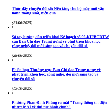
Thúc đẩy chuyển đổi số: Nền tảng cho bộ máy mới vận
hành thông suốt, hiệu quả
(23/06/2025)
Sổ tay hướng dẫn triển khai Kế hoạch số 02-KH/BCĐTW
của Ban Chỉ đạo Trung ương về phát triển khoa học,
công nghệ, đổi mới sáng tạo và chuyển đổi số
(28/06/2025)
Phiên họp Thường trực Ban Chỉ đạo Trung ương về
phát triển khoa học, công nghệ, đổi mới sáng tạo và
chuyển đổi số
(15/10/2025)
Phường Phan Đình Phùng ra mắt “Trang thông tin điện
tử trợ lý AI về thủ tục hành chính”