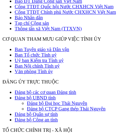
Báo ĐT Đảng Cộng sản Việt Nam
Cổng TTĐT Quốc hội Nước CHXHCN Việt Nam
Cổng TTĐT Chính phủ Nước CHXHCN Việt Nam
Báo Nhân dân
Tạp chí Cộng sản
Thông tấn xã Việt Nam (TTXVN)
CƠ QUAN THAM MƯU GIÚP VIỆC TỈNH ỦY
Ban Tuyên giáo và Dân vận
Ban Tổ chức Tỉnh uỷ
Uỷ ban Kiểm tra Tỉnh uỷ
Ban Nội chính Tỉnh uỷ
Văn phòng Tỉnh ủy
ĐẢNG ỦY TRỰC THUỘC
Đảng bộ các cơ quan Đảng tỉnh
Đảng bộ UBND tỉnh
Đảng bộ Đại học Thái Nguyên
Đảng bộ CTCP Gang thép Thái Nguyên
Đảng bộ Quân sự tỉnh
Đảng bộ Công an tỉnh
TỔ CHỨC CHÍNH TRỊ - XÃ HỘI