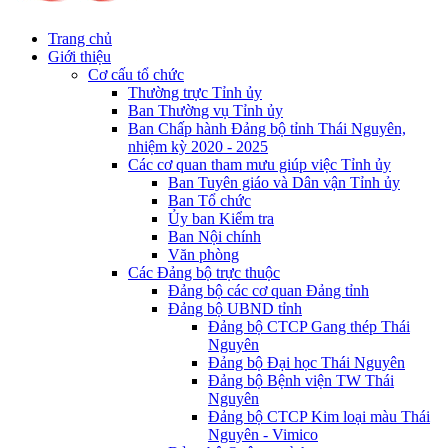
Trang chủ
Giới thiệu
Cơ cấu tổ chức
Thường trực Tỉnh ủy
Ban Thường vụ Tỉnh ủy
Ban Chấp hành Đảng bộ tỉnh Thái Nguyên,
nhiệm kỳ 2020 - 2025
Các cơ quan tham mưu giúp việc Tỉnh ủy
Ban Tuyên giáo và Dân vận Tỉnh ủy
Ban Tổ chức
Ủy ban Kiểm tra
Ban Nội chính
Văn phòng
Các Đảng bộ trực thuộc
Đảng bộ các cơ quan Đảng tỉnh
Đảng bộ UBND tỉnh
Đảng bộ CTCP Gang thép Thái
Nguyên
Đảng bộ Đại học Thái Nguyên
Đảng bộ Bệnh viện TW Thái
Nguyên
Đảng bộ CTCP Kim loại màu Thái
Nguyên - Vimico