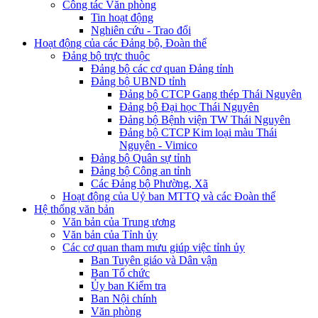
Công tác Văn phòng
Tin hoạt động
Nghiên cứu - Trao đổi
Hoạt động của các Đảng bộ, Đoàn thể
Đảng bộ trực thuộc
Đảng bộ các cơ quan Đảng tỉnh
Đảng bộ UBND tỉnh
Đảng bộ CTCP Gang thép Thái Nguyên
Đảng bộ Đại học Thái Nguyên
Đảng bộ Bệnh viện TW Thái Nguyên
Đảng bộ CTCP Kim loại màu Thái
Nguyên - Vimico
Đảng bộ Quân sự tỉnh
Đảng bộ Công an tỉnh
Các Đảng bộ Phường, Xã
Hoạt động của Uỷ ban MTTQ và các Đoàn thể
Hệ thống văn bản
Văn bản của Trung ương
Văn bản của Tỉnh ủy
Các cơ quan tham mưu giúp việc tỉnh ủy
Ban Tuyên giáo và Dân vận
Ban Tổ chức
Ủy ban Kiểm tra
Ban Nội chính
Văn phòng