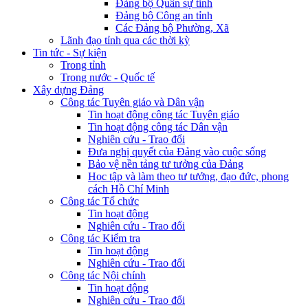
Đảng bộ Quân sự tỉnh
Đảng bộ Công an tỉnh
Các Đảng bộ Phường, Xã
Lãnh đạo tỉnh qua các thời kỳ
Tin tức - Sự kiện
Trong tỉnh
Trong nước - Quốc tế
Xây dựng Đảng
Công tác Tuyên giáo và Dân vận
Tin hoạt động công tác Tuyên giáo
Tin hoạt động công tác Dân vận
Nghiên cứu - Trao đổi
Đưa nghị quyết của Đảng vào cuộc sống
Bảo vệ nền tảng tư tưởng của Đảng
Học tập và làm theo tư tưởng, đạo đức, phong
cách Hồ Chí Minh
Công tác Tổ chức
Tin hoạt động
Nghiên cứu - Trao đổi
Công tác Kiểm tra
Tin hoạt động
Nghiên cứu - Trao đổi
Công tác Nội chính
Tin hoạt động
Nghiên cứu - Trao đổi