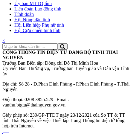
Ủy ban MTTQ tỉnh
Liên đoàn Lao động tỉnh
Tỉnh đoàn
Hội Nông dân tỉnh
Hội Liên hiệp Phụ nữ tỉnh
Hội Cựu chiến binh tỉnh
×
CỔNG THÔNG TIN ĐIỆN TỬ ĐẢNG BỘ TỈNH THÁI
NGUYÊN
Trưởng Ban Biên tập: Đồng chí Đỗ Thị Minh Hoa
Ủy viên Ban Thường vụ, Trưởng ban Tuyên giáo và Dân vận Tỉnh
ủy
Địa chỉ: Số 28 - Đ.Phan Đình Phùng - P.Phan Đình Phùng - T.Thái
Nguyên
Điện thoại: 0208 3855.529 | Email:
vanthu.btgtu@thainguyen.gov.vn
Giấy phép số: 230/GP-TTĐT ngày 23/12/2021 của Sở TT & TT
tỉnh Thái Nguyên về việc Thiết lập Trang Thông tin điện tử tổng
hợp trên Internet.