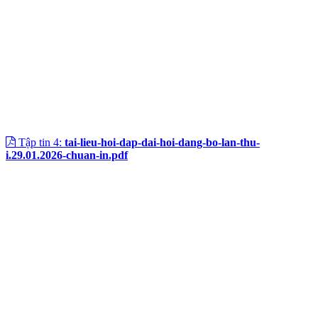
Tập tin 4:
tai-lieu-hoi-dap-dai-hoi-dang-bo-lan-thu-
i.29.01.2026-chuan-in.pdf