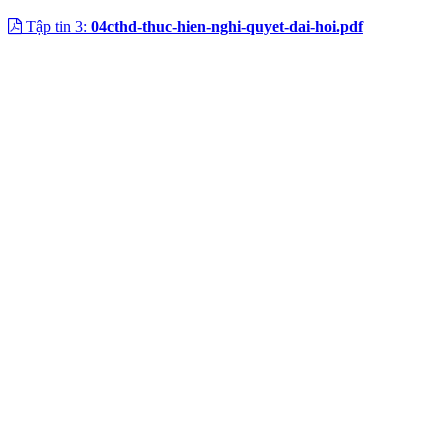
Tập tin 3:
04cthd-thuc-hien-nghi-quyet-dai-hoi.pdf