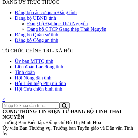
ĐẢNG ỦY TRỰC THUỘC
Đảng bộ các cơ quan Đảng tỉnh
Đảng bộ UBND tỉnh
Đảng bộ Đại học Thái Nguyên
Đảng bộ CTCP Gang thép Thái Nguyên
Đảng bộ Quân sự tỉnh
Đảng bộ Công an tỉnh
TỔ CHỨC CHÍNH TRỊ - XÃ HỘI
Ủy ban MTTQ tỉnh
Liên đoàn Lao động tỉnh
Tỉnh đoàn
Hội Nông dân tỉnh
Hội Liên hiệp Phụ nữ tỉnh
Hội Cựu chiến binh tỉnh
×
CỔNG THÔNG TIN ĐIỆN TỬ ĐẢNG BỘ TỈNH THÁI
NGUYÊN
Trưởng Ban Biên tập: Đồng chí Đỗ Thị Minh Hoa
Ủy viên Ban Thường vụ, Trưởng ban Tuyên giáo và Dân vận Tỉnh
ủy