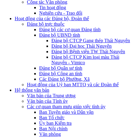
Công tác Văn phòng
Tin hoạt động
Nghiên cứu - Trao đổi
Hoạt động của các Đảng bộ, Đoàn thể
Đảng bộ trực thuộc
Đảng bộ các cơ quan Đảng tỉnh
Đảng bộ UBND tỉnh
Đảng bộ CTCP Gang thép Thái Nguyên
Đảng bộ Đại học Thái Nguyên
Đảng bộ Bệnh viện TW Thái Nguyên
Đảng bộ CTCP Kim loại màu Thái
Nguyên - Vimico
Đảng bộ Quân sự tỉnh
Đảng bộ Công an tỉnh
Các Đảng bộ Phường, Xã
Hoạt động của Uỷ ban MTTQ và các Đoàn thể
Hệ thống văn bản
Văn bản của Trung ương
Văn bản của Tỉnh ủy
Các cơ quan tham mưu giúp việc tỉnh ủy
Ban Tuyên giáo và Dân vận
Ban Tổ chức
Ủy ban Kiểm tra
Ban Nội chính
Văn phòng