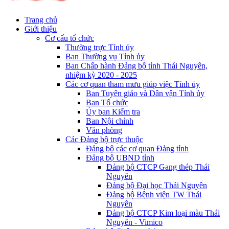
Trang chủ
Giới thiệu
Cơ cấu tổ chức
Thường trực Tỉnh ủy
Ban Thường vụ Tỉnh ủy
Ban Chấp hành Đảng bộ tỉnh Thái Nguyên,
nhiệm kỳ 2020 - 2025
Các cơ quan tham mưu giúp việc Tỉnh ủy
Ban Tuyên giáo và Dân vận Tỉnh ủy
Ban Tổ chức
Ủy ban Kiểm tra
Ban Nội chính
Văn phòng
Các Đảng bộ trực thuộc
Đảng bộ các cơ quan Đảng tỉnh
Đảng bộ UBND tỉnh
Đảng bộ CTCP Gang thép Thái
Nguyên
Đảng bộ Đại học Thái Nguyên
Đảng bộ Bệnh viện TW Thái
Nguyên
Đảng bộ CTCP Kim loại màu Thái
Nguyên - Vimico