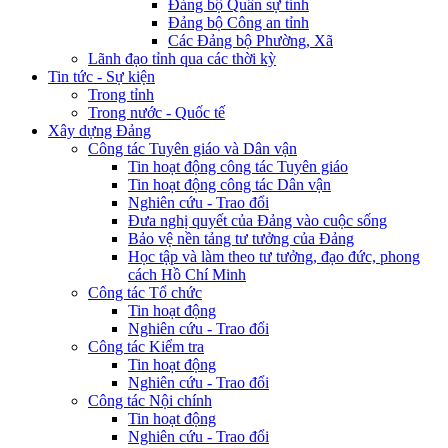
Đảng bộ Quân sự tỉnh
Đảng bộ Công an tỉnh
Các Đảng bộ Phường, Xã
Lãnh đạo tỉnh qua các thời kỳ
Tin tức - Sự kiện
Trong tỉnh
Trong nước - Quốc tế
Xây dựng Đảng
Công tác Tuyên giáo và Dân vận
Tin hoạt động công tác Tuyên giáo
Tin hoạt động công tác Dân vận
Nghiên cứu - Trao đổi
Đưa nghị quyết của Đảng vào cuộc sống
Bảo vệ nền tảng tư tưởng của Đảng
Học tập và làm theo tư tưởng, đạo đức, phong
cách Hồ Chí Minh
Công tác Tổ chức
Tin hoạt động
Nghiên cứu - Trao đổi
Công tác Kiểm tra
Tin hoạt động
Nghiên cứu - Trao đổi
Công tác Nội chính
Tin hoạt động
Nghiên cứu - Trao đổi