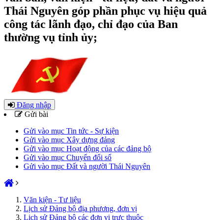
Thái Nguyên góp phần phục vụ hiệu quả
công tác lãnh đạo, chỉ đạo của Ban
thường vụ tỉnh ủy;
Đăng nhập
Gửi bài
Gửi vào mục Tin tức - Sự kiện
Gửi vào mục Xây dựng đảng
Gửi vào mục Hoạt động của các đảng bộ
Gửi vào mục Chuyển đổi số
Gửi vào mục Đất và người Thái Nguyên
Văn kiện - Tư liệu
Lịch sử Đảng bộ địa phương, đơn vị
Lịch sử Đảng bộ các đơn vị trực thuộc