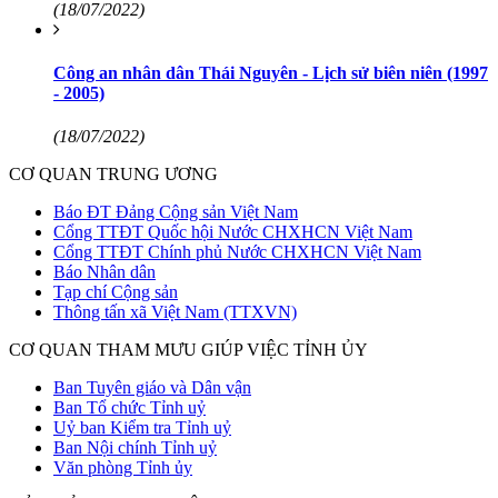
(18/07/2022)
Công an nhân dân Thái Nguyên - Lịch sử biên niên (1997
- 2005)
(18/07/2022)
CƠ QUAN TRUNG ƯƠNG
Báo ĐT Đảng Cộng sản Việt Nam
Cổng TTĐT Quốc hội Nước CHXHCN Việt Nam
Cổng TTĐT Chính phủ Nước CHXHCN Việt Nam
Báo Nhân dân
Tạp chí Cộng sản
Thông tấn xã Việt Nam (TTXVN)
CƠ QUAN THAM MƯU GIÚP VIỆC TỈNH ỦY
Ban Tuyên giáo và Dân vận
Ban Tổ chức Tỉnh uỷ
Uỷ ban Kiểm tra Tỉnh uỷ
Ban Nội chính Tỉnh uỷ
Văn phòng Tỉnh ủy