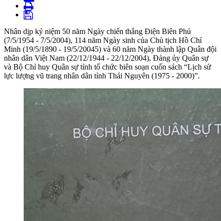
Nhân dịp kỷ niệm 50 năm Ngày chiến thắng Điện Biên Phủ
(7/5/1954 - 7/5/2004), 114 năm Ngày sinh của Chủ tịch Hồ Chí
Minh (19/5/1890 - 19/5/20045) và 60 năm Ngày thành lập Quân đội
nhân dân Việt Nam (22/12/1944 - 22/12/2004), Đảng ủy Quân sự
và Bộ Chỉ huy Quân sự tỉnh tổ chức biên soạn cuốn sách “Lịch sử
lực lượng vũ trang nhân dân tỉnh Thái Nguyên (1975 - 2000)”.