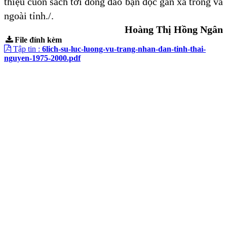
thiệu cuốn sách tới đông đảo bạn đọc gần xa trong và
ngoài tỉnh./.
Hoàng Thị Hồng Ngân
File đính kèm
Tập tin :
6lich-su-luc-luong-vu-trang-nhan-dan-tinh-thai-
nguyen-1975-2000.pdf