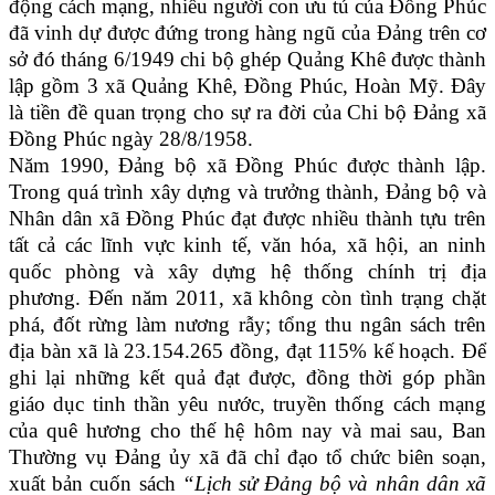
động cách mạng, nhiều người con ưu tú của Đồng Phúc
đã vinh dự được đứng trong hàng ngũ của Đảng trên cơ
sở đó tháng 6/1949 chi bộ ghép Quảng Khê được thành
lập gồm 3 xã Quảng Khê, Đồng Phúc, Hoàn Mỹ. Đây
là tiền đề quan trọng cho sự ra đời của Chi bộ Đảng xã
Đồng Phúc ngày 28/8/1958.
Năm 1990, Đảng bộ xã Đồng Phúc được thành lập.
Trong quá trình xây dựng và trưởng thành, Đảng bộ và
Nhân dân xã Đồng Phúc đạt được nhiều thành tựu trên
tất cả các lĩnh vực kinh tế, văn hóa, xã hội, an ninh
quốc phòng và xây dựng hệ thống chính trị địa
phương. Đến năm 2011, xã không còn tình trạng chặt
phá, đốt rừng làm nương rẫy; tổng thu ngân sách trên
địa bàn xã là 23.154.265 đồng, đạt 115% kế hoạch. Để
ghi lại những kết quả đạt được, đồng thời góp phần
giáo dục tinh thần yêu nước, truyền thống cách mạng
của quê hương cho thế hệ hôm nay và mai sau, Ban
Thường vụ Đảng ủy xã đã chỉ đạo tổ chức biên soạn,
xuất bản cuốn sách
“Lịch sử Đảng bộ và nhân dân xã