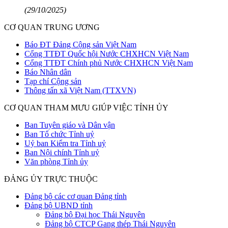
(29/10/2025)
CƠ QUAN TRUNG ƯƠNG
Báo ĐT Đảng Cộng sản Việt Nam
Cổng TTĐT Quốc hội Nước CHXHCN Việt Nam
Cổng TTĐT Chính phủ Nước CHXHCN Việt Nam
Báo Nhân dân
Tạp chí Cộng sản
Thông tấn xã Việt Nam (TTXVN)
CƠ QUAN THAM MƯU GIÚP VIỆC TỈNH ỦY
Ban Tuyên giáo và Dân vận
Ban Tổ chức Tỉnh uỷ
Uỷ ban Kiểm tra Tỉnh uỷ
Ban Nội chính Tỉnh uỷ
Văn phòng Tỉnh ủy
ĐẢNG ỦY TRỰC THUỘC
Đảng bộ các cơ quan Đảng tỉnh
Đảng bộ UBND tỉnh
Đảng bộ Đại học Thái Nguyên
Đảng bộ CTCP Gang thép Thái Nguyên