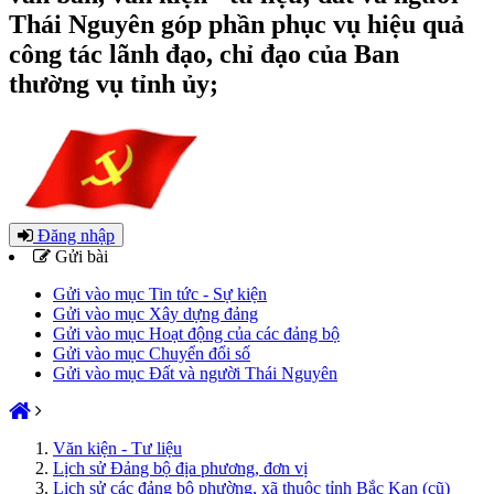
Thái Nguyên góp phần phục vụ hiệu quả
công tác lãnh đạo, chỉ đạo của Ban
thường vụ tỉnh ủy;
Đăng nhập
Gửi bài
Gửi vào mục Tin tức - Sự kiện
Gửi vào mục Xây dựng đảng
Gửi vào mục Hoạt động của các đảng bộ
Gửi vào mục Chuyển đổi số
Gửi vào mục Đất và người Thái Nguyên
Văn kiện - Tư liệu
Lịch sử Đảng bộ địa phương, đơn vị
Lịch sử các đảng bộ phường, xã thuộc tỉnh Bắc Kạn (cũ)