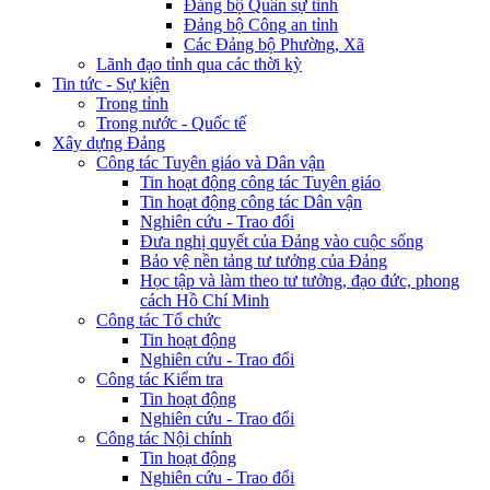
Đảng bộ Quân sự tỉnh
Đảng bộ Công an tỉnh
Các Đảng bộ Phường, Xã
Lãnh đạo tỉnh qua các thời kỳ
Tin tức - Sự kiện
Trong tỉnh
Trong nước - Quốc tế
Xây dựng Đảng
Công tác Tuyên giáo và Dân vận
Tin hoạt động công tác Tuyên giáo
Tin hoạt động công tác Dân vận
Nghiên cứu - Trao đổi
Đưa nghị quyết của Đảng vào cuộc sống
Bảo vệ nền tảng tư tưởng của Đảng
Học tập và làm theo tư tưởng, đạo đức, phong
cách Hồ Chí Minh
Công tác Tổ chức
Tin hoạt động
Nghiên cứu - Trao đổi
Công tác Kiểm tra
Tin hoạt động
Nghiên cứu - Trao đổi
Công tác Nội chính
Tin hoạt động
Nghiên cứu - Trao đổi