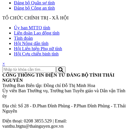
Đảng bộ Quân sự tỉnh
Đảng bộ Công an tỉnh
TỔ CHỨC CHÍNH TRỊ - XÃ HỘI
Ủy ban MTTQ tỉnh
Liên đoàn Lao động tỉnh
Tỉnh đoàn
Hội Nông dân tỉnh
Hội Liên hiệp Phụ nữ tỉnh
Hội Cựu chiến binh tỉnh
×
CỔNG THÔNG TIN ĐIỆN TỬ ĐẢNG BỘ TỈNH THÁI
NGUYÊN
Trưởng Ban Biên tập: Đồng chí Đỗ Thị Minh Hoa
Ủy viên Ban Thường vụ, Trưởng ban Tuyên giáo và Dân vận Tỉnh
ủy
Địa chỉ: Số 28 - Đ.Phan Đình Phùng - P.Phan Đình Phùng - T.Thái
Nguyên
Điện thoại: 0208 3855.529 | Email:
vanthu.btgtu@thainguyen.gov.vn