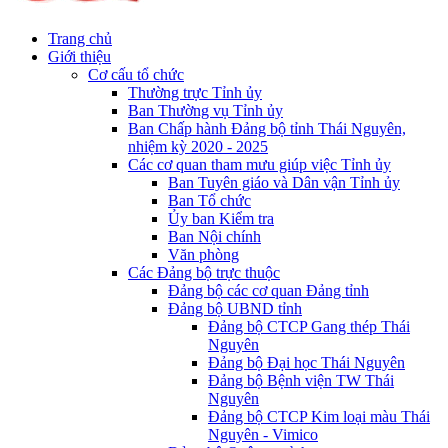
Trang chủ
Giới thiệu
Cơ cấu tổ chức
Thường trực Tỉnh ủy
Ban Thường vụ Tỉnh ủy
Ban Chấp hành Đảng bộ tỉnh Thái Nguyên,
nhiệm kỳ 2020 - 2025
Các cơ quan tham mưu giúp việc Tỉnh ủy
Ban Tuyên giáo và Dân vận Tỉnh ủy
Ban Tổ chức
Ủy ban Kiểm tra
Ban Nội chính
Văn phòng
Các Đảng bộ trực thuộc
Đảng bộ các cơ quan Đảng tỉnh
Đảng bộ UBND tỉnh
Đảng bộ CTCP Gang thép Thái
Nguyên
Đảng bộ Đại học Thái Nguyên
Đảng bộ Bệnh viện TW Thái
Nguyên
Đảng bộ CTCP Kim loại màu Thái
Nguyên - Vimico