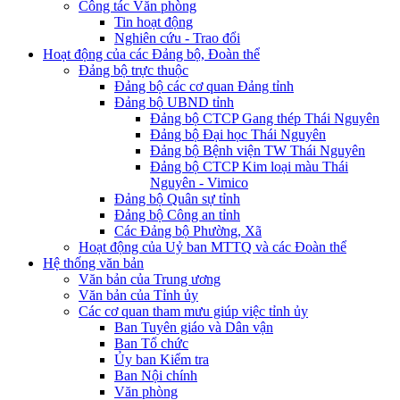
Công tác Văn phòng
Tin hoạt động
Nghiên cứu - Trao đổi
Hoạt động của các Đảng bộ, Đoàn thể
Đảng bộ trực thuộc
Đảng bộ các cơ quan Đảng tỉnh
Đảng bộ UBND tỉnh
Đảng bộ CTCP Gang thép Thái Nguyên
Đảng bộ Đại học Thái Nguyên
Đảng bộ Bệnh viện TW Thái Nguyên
Đảng bộ CTCP Kim loại màu Thái
Nguyên - Vimico
Đảng bộ Quân sự tỉnh
Đảng bộ Công an tỉnh
Các Đảng bộ Phường, Xã
Hoạt động của Uỷ ban MTTQ và các Đoàn thể
Hệ thống văn bản
Văn bản của Trung ương
Văn bản của Tỉnh ủy
Các cơ quan tham mưu giúp việc tỉnh ủy
Ban Tuyên giáo và Dân vận
Ban Tổ chức
Ủy ban Kiểm tra
Ban Nội chính
Văn phòng