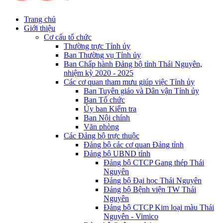
Trang chủ
Giới thiệu
Cơ cấu tổ chức
Thường trực Tỉnh ủy
Ban Thường vụ Tỉnh ủy
Ban Chấp hành Đảng bộ tỉnh Thái Nguyên,
nhiệm kỳ 2020 - 2025
Các cơ quan tham mưu giúp việc Tỉnh ủy
Ban Tuyên giáo và Dân vận Tỉnh ủy
Ban Tổ chức
Ủy ban Kiểm tra
Ban Nội chính
Văn phòng
Các Đảng bộ trực thuộc
Đảng bộ các cơ quan Đảng tỉnh
Đảng bộ UBND tỉnh
Đảng bộ CTCP Gang thép Thái
Nguyên
Đảng bộ Đại học Thái Nguyên
Đảng bộ Bệnh viện TW Thái
Nguyên
Đảng bộ CTCP Kim loại màu Thái
Nguyên - Vimico