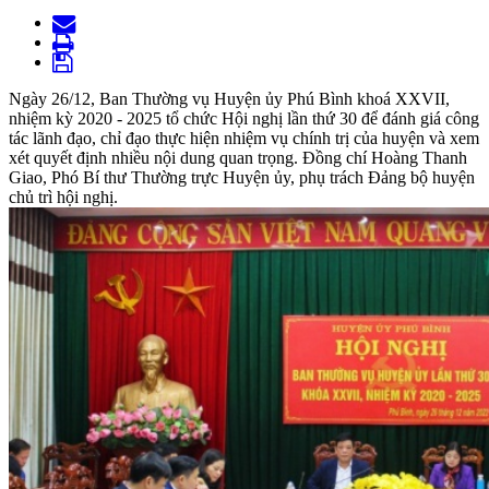
Ngày 26/12, Ban Thường vụ Huyện ủy Phú Bình khoá XXVII,
nhiệm kỳ 2020 - 2025 tổ chức Hội nghị lần thứ 30 để đánh giá công
tác lãnh đạo, chỉ đạo thực hiện nhiệm vụ chính trị của huyện và xem
xét quyết định nhiều nội dung quan trọng. Đồng chí Hoàng Thanh
Giao, Phó Bí thư Thường trực Huyện ủy, phụ trách Đảng bộ huyện
chủ trì hội nghị.