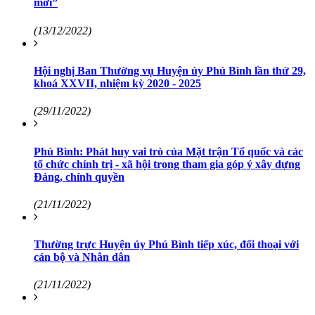
mới”
(13/12/2022)
Hội nghị Ban Thường vụ Huyện ủy Phú Bình lần thứ 29,
khoá XXVII, nhiệm kỳ 2020 - 2025
(29/11/2022)
Phú Bình: Phát huy vai trò của Mặt trận Tổ quốc và các
tổ chức chính trị - xã hội trong tham gia góp ý xây dựng
Đảng, chính quyền
(21/11/2022)
Thường trực Huyện ủy Phú Bình tiếp xúc, đối thoại với
cán bộ và Nhân dân
(21/11/2022)