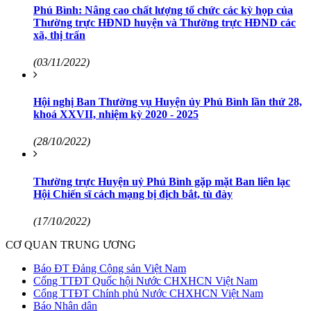
Phú Bình: Nâng cao chất lượng tổ chức các kỳ họp của
Thường trực HĐND huyện và Thường trực HĐND các
xã, thị trấn
(03/11/2022)
Hội nghị Ban Thường vụ Huyện ủy Phú Bình lần thứ 28,
khoá XXVII, nhiệm kỳ 2020 - 2025
(28/10/2022)
Thường trực Huyện uỷ Phú Bình gặp mặt Ban liên lạc
Hội Chiến sĩ cách mạng bị địch bắt, tù đày
(17/10/2022)
CƠ QUAN TRUNG ƯƠNG
Báo ĐT Đảng Cộng sản Việt Nam
Cổng TTĐT Quốc hội Nước CHXHCN Việt Nam
Cổng TTĐT Chính phủ Nước CHXHCN Việt Nam
Báo Nhân dân