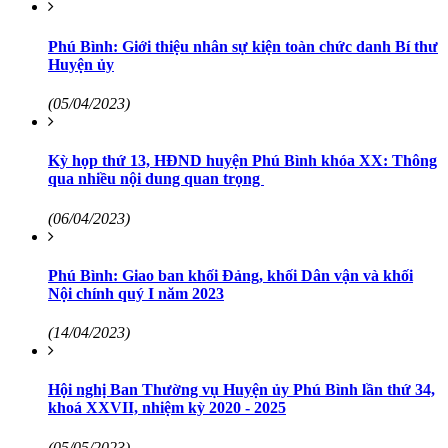
Phú Bình: Giới thiệu nhân sự kiện toàn chức danh Bí thư
Huyện ủy
(05/04/2023)
Kỳ họp thứ 13, HĐND huyện Phú Bình khóa XX: Thông
qua nhiều nội dung quan trọng
(06/04/2023)
Phú Bình: Giao ban khối Đảng, khối Dân vận và khối
Nội chính quý I năm 2023
(14/04/2023)
Hội nghị Ban Thường vụ Huyện ủy Phú Bình lần thứ 34,
khoá XXVII, nhiệm kỳ 2020 - 2025
(05/05/2023)