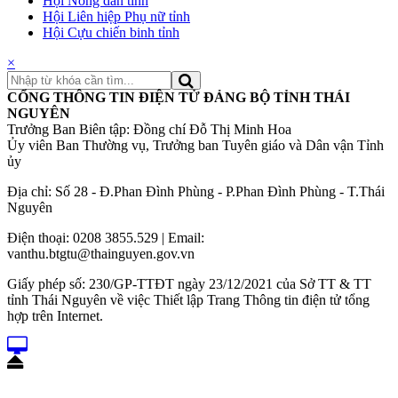
Hội Nông dân tỉnh
Hội Liên hiệp Phụ nữ tỉnh
Hội Cựu chiến binh tỉnh
×
CỔNG THÔNG TIN ĐIỆN TỬ ĐẢNG BỘ TỈNH THÁI
NGUYÊN
Trưởng Ban Biên tập: Đồng chí Đỗ Thị Minh Hoa
Ủy viên Ban Thường vụ, Trưởng ban Tuyên giáo và Dân vận Tỉnh
ủy
Địa chỉ: Số 28 - Đ.Phan Đình Phùng - P.Phan Đình Phùng - T.Thái
Nguyên
Điện thoại: 0208 3855.529 | Email:
vanthu.btgtu@thainguyen.gov.vn
Giấy phép số: 230/GP-TTĐT ngày 23/12/2021 của Sở TT & TT
tỉnh Thái Nguyên về việc Thiết lập Trang Thông tin điện tử tổng
hợp trên Internet.