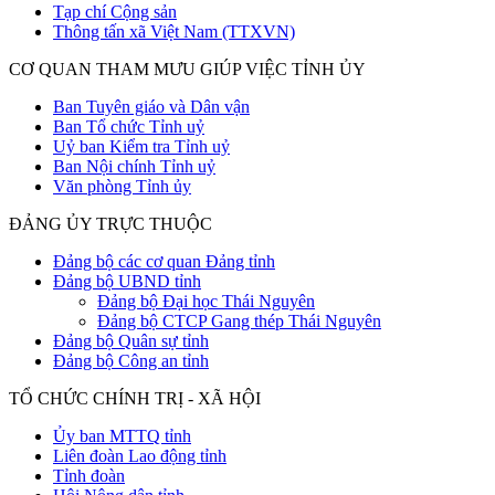
Tạp chí Cộng sản
Thông tấn xã Việt Nam (TTXVN)
CƠ QUAN THAM MƯU GIÚP VIỆC TỈNH ỦY
Ban Tuyên giáo và Dân vận
Ban Tổ chức Tỉnh uỷ
Uỷ ban Kiểm tra Tỉnh uỷ
Ban Nội chính Tỉnh uỷ
Văn phòng Tỉnh ủy
ĐẢNG ỦY TRỰC THUỘC
Đảng bộ các cơ quan Đảng tỉnh
Đảng bộ UBND tỉnh
Đảng bộ Đại học Thái Nguyên
Đảng bộ CTCP Gang thép Thái Nguyên
Đảng bộ Quân sự tỉnh
Đảng bộ Công an tỉnh
TỔ CHỨC CHÍNH TRỊ - XÃ HỘI
Ủy ban MTTQ tỉnh
Liên đoàn Lao động tỉnh
Tỉnh đoàn