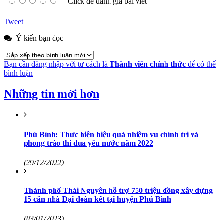
Click để đánh giá bài viết
Tweet
Ý kiến bạn đọc
Bạn cần đăng nhập với tư cách là
Thành viên chính thức
để có thể
bình luận
Những tin mới hơn
Phú Bình: Thực hiện hiệu quả nhiệm vụ chính trị và
phong trào thi đua yêu nước năm 2022
(29/12/2022)
Thành phố Thái Nguyên hỗ trợ 750 triệu đồng xây dựng
15 căn nhà Đại đoàn kết tại huyện Phú Bình
(03/01/2023)