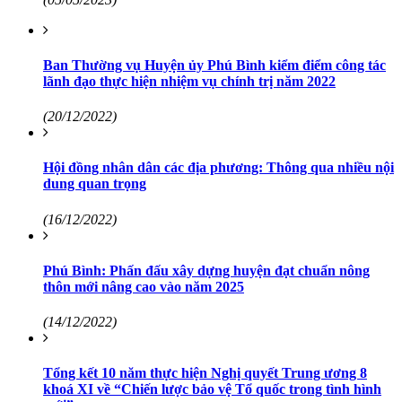
Ban Thường vụ Huyện ủy Phú Bình kiểm điểm công tác
lãnh đạo thực hiện nhiệm vụ chính trị năm 2022
(20/12/2022)
Hội đồng nhân dân các địa phương: Thông qua nhiều nội
dung quan trọng
(16/12/2022)
Phú Bình: Phấn đấu xây dựng huyện đạt chuẩn nông
thôn mới nâng cao vào năm 2025
(14/12/2022)
Tổng kết 10 năm thực hiện Nghị quyết Trung ương 8
khoá XI về “Chiến lược bảo vệ Tổ quốc trong tình hình