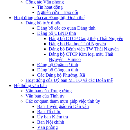
Công tác Văn phòng
Tin hoạt động
Nghiên cứu - Trao đổi
Hoạt động của các Đảng bộ, Đoàn thể
Đảng bộ trực thuộc
Đảng bộ các cơ quan Đảng tỉnh
Đảng bộ UBND tỉnh
Đảng bộ CTCP Gang thép Thái Nguyên
Đảng bộ Đại học Thái Nguyên
Đảng bộ Bệnh viện TW Thái Nguyên
Đảng bộ CTCP Kim loại màu Thái
Nguyên - Vimico
Đảng bộ Quân sự tỉnh
Đảng bộ Công an tỉnh
Các Đảng bộ Phường, Xã
Hoạt động của Uỷ ban MTTQ và các Đoàn thể
Hệ thống văn bản
Văn bản của Trung ương
Văn bản của Tỉnh ủy
Các cơ quan tham mưu giúp việc tỉnh ủy
Ban Tuyên giáo và Dân vận
Ban Tổ chức
Ủy ban Kiểm tra
Ban Nội chính
Văn phòng