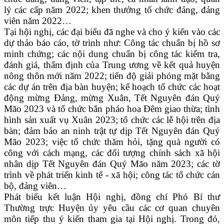
lý các cấp năm 2022; khen thưởng tổ chức đảng, đảng
viên năm 2022…
Tại hội nghị, các đại biểu đã nghe và cho ý kiến vào các
dự thảo báo cáo, tờ trình như:
Công tác chuẩn bị hồ sơ
minh chứng; các nội dung chuẩn bị công tác kiểm tra,
đánh giá, thẩm định của Trung ương về kết quả huyện
nông thôn mới năm 2022; tiến độ giải phóng mặt bằng
các dự án trên địa bàn huyện; kế hoạch tổ chức các hoạt
động mừng Đảng, mừng Xuân, Tết Nguyên đán Quý
Mão 2023 và tổ chức bắn pháo hoa Đêm giao thừa; tình
hình sản xuất vụ Xuân 2023; tổ chức các lễ hội trên địa
bàn; đảm bảo an ninh trật tự dịp Tết Nguyên đán Quý
Mão 2023; việc tổ chức thăm hỏi, tặng quà người có
công với cách mạng, các đối tượng chính sách xã hội
nhân dịp Tết Nguyên đán Quý Mão năm 2023; các tờ
trình về phát triển kinh tế - xã hội;
công tác tổ chức cán
bộ, đảng viên…
Phát biểu kết luận Hội nghị, đồng chí Phó Bí thư
Thường trực Huyện ủy yêu cầu các cơ quan chuyên
môn tiếp thu ý kiến tham gia tại Hội nghị. Trong đó,