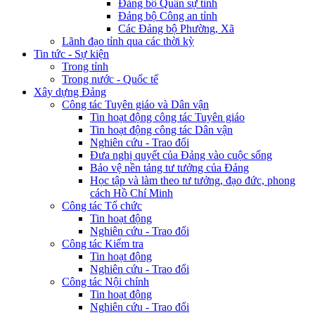
Đảng bộ Quân sự tỉnh
Đảng bộ Công an tỉnh
Các Đảng bộ Phường, Xã
Lãnh đạo tỉnh qua các thời kỳ
Tin tức - Sự kiện
Trong tỉnh
Trong nước - Quốc tế
Xây dựng Đảng
Công tác Tuyên giáo và Dân vận
Tin hoạt động công tác Tuyên giáo
Tin hoạt động công tác Dân vận
Nghiên cứu - Trao đổi
Đưa nghị quyết của Đảng vào cuộc sống
Bảo vệ nền tảng tư tưởng của Đảng
Học tập và làm theo tư tưởng, đạo đức, phong
cách Hồ Chí Minh
Công tác Tổ chức
Tin hoạt động
Nghiên cứu - Trao đổi
Công tác Kiểm tra
Tin hoạt động
Nghiên cứu - Trao đổi
Công tác Nội chính
Tin hoạt động
Nghiên cứu - Trao đổi