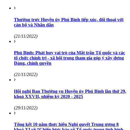
Thường trực Huyện ủy Phú Bình tiếp xúc, đối thoại với
cán bộ và Nhân dân
(21/11/2022)
Phú Bình: Phát huy vai trò của Mặt trận Tổ quốc và các
tổ chức chính trị - xã hội trong tham gia góp ý xây dựng
Đảng, chính quyền
(21/11/2022)
Hội nghị Ban Thường vụ Huyện ủy Phú Bình lần thứ 29,
khoá XXVII, nhiệm kỳ 2020 - 2025
(29/11/2022)
Tổng kết 10 năm thực hiện Nghị quyết Trung ương 8
khoá XI về “Chiến lược bảo vệ Tổ quốc trong tình hình