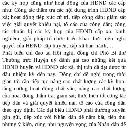
các kỳ họp cũng như hoạt động của HĐND các cấp
như: Công tác thẩm tra các nội dung trình HĐND cấp
xã; hoạt động tiếp xúc cử tri, tiếp công dân; giám sát
việc giải quyết khiếu nại, tố cáo của công dân; công
tác chuẩn bị các kỳ họp của HĐND cấp xã; kinh
nghiệm, giải pháp tổ chức triển khai thực hiện nghị
quyết của HĐND cấp huyện, cấp xã ban hành,…
Phát biểu chỉ đạo tại Hội nghị, đồng chí Phó Bí thư
Thường trực Huyện uỷ đánh giá cao những kết quả
HĐND huyện và HĐND các xã, thị trấn đã đạt được từ
đầu nhiệm kỳ đến nay. Đồng chí đề nghị trong thời
gian tới cần tiếp tục nâng cao chất lượng các kỳ họp,
tăng cường hoạt động chất vấn; nâng cao chất lượng
của hoạt động thẩm tra, giám sát; thực hiện tốt công tác
tiếp dân và giải quyết khiếu nại, tố cáo của công dân
theo quy định. Các đại biểu HĐND phải thường xuyên
gần gũi, tiếp xúc với Nhân dân để nắm bắt, tiếp thu
những ý kiến, cũng như nguyện vọng
của Nhân dân để