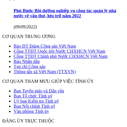
Phú Bình: Bồi dưỡng nghiệp vụ công tác quản lý nhà
nước về văn thư, lưu trữ năm 2022
(09/09/2022)
CƠ QUAN TRUNG ƯƠNG
Báo ĐT Đảng Cộng sản Việt Nam
Cổng TTĐT Quốc hội Nước CHXHCN Việt Nam
Cổng TTĐT Chính phủ Nước CHXHCN Việt Nam
Báo Nhân dân
Tạp chí Cộng sản
Thông tấn xã Việt Nam (TTXVN)
CƠ QUAN THAM MƯU GIÚP VIỆC TỈNH ỦY
Ban Tuyên giáo và Dân vận
Ban Tổ chức Tỉnh uỷ
Uỷ ban Kiểm tra Tỉnh uỷ
Ban Nội chính Tỉnh uỷ
Văn phòng Tỉnh ủy
ĐẢNG ỦY TRỰC THUỘC