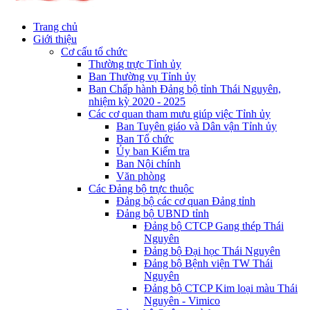
Trang chủ
Giới thiệu
Cơ cấu tổ chức
Thường trực Tỉnh ủy
Ban Thường vụ Tỉnh ủy
Ban Chấp hành Đảng bộ tỉnh Thái Nguyên,
nhiệm kỳ 2020 - 2025
Các cơ quan tham mưu giúp việc Tỉnh ủy
Ban Tuyên giáo và Dân vận Tỉnh ủy
Ban Tổ chức
Ủy ban Kiểm tra
Ban Nội chính
Văn phòng
Các Đảng bộ trực thuộc
Đảng bộ các cơ quan Đảng tỉnh
Đảng bộ UBND tỉnh
Đảng bộ CTCP Gang thép Thái
Nguyên
Đảng bộ Đại học Thái Nguyên
Đảng bộ Bệnh viện TW Thái
Nguyên
Đảng bộ CTCP Kim loại màu Thái
Nguyên - Vimico