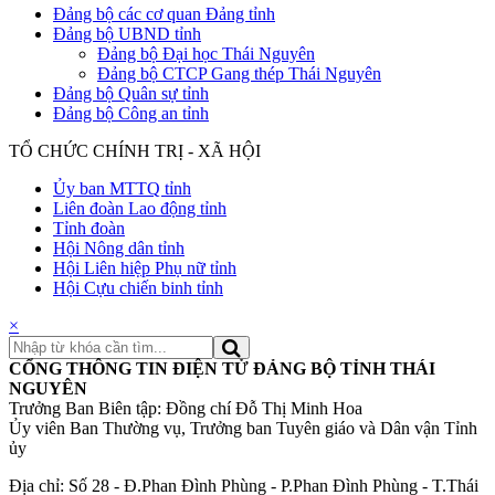
Đảng bộ các cơ quan Đảng tỉnh
Đảng bộ UBND tỉnh
Đảng bộ Đại học Thái Nguyên
Đảng bộ CTCP Gang thép Thái Nguyên
Đảng bộ Quân sự tỉnh
Đảng bộ Công an tỉnh
TỔ CHỨC CHÍNH TRỊ - XÃ HỘI
Ủy ban MTTQ tỉnh
Liên đoàn Lao động tỉnh
Tỉnh đoàn
Hội Nông dân tỉnh
Hội Liên hiệp Phụ nữ tỉnh
Hội Cựu chiến binh tỉnh
×
CỔNG THÔNG TIN ĐIỆN TỬ ĐẢNG BỘ TỈNH THÁI
NGUYÊN
Trưởng Ban Biên tập: Đồng chí Đỗ Thị Minh Hoa
Ủy viên Ban Thường vụ, Trưởng ban Tuyên giáo và Dân vận Tỉnh
ủy
Địa chỉ: Số 28 - Đ.Phan Đình Phùng - P.Phan Đình Phùng - T.Thái