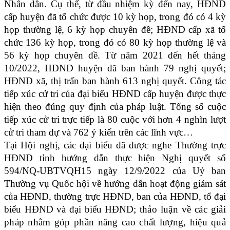
Nhân dân. Cụ thể, từ đầu nhiệm kỳ đến nay, HĐND
cấp huyện đã tổ chức được 10 kỳ họp, trong đó có 4 kỳ
họp thường lệ, 6 kỳ họp chuyên đề; HĐND cấp xã tổ
chức 136 kỳ họp, trong đó có 80 kỳ
họp thường lệ và
56 kỳ họp chuyên đề. Từ năm 2021 đến hết tháng
10/2022, HĐND huyện đã ban hành 79 nghị quyết;
HĐND xã, thị trấn ban hành 613 nghị quyết. Công tác
tiếp xúc cử tri của đại biểu HĐND cấp huyện được thực
hiện theo đúng quy định của pháp luật. Tổng số cuộc
tiếp xúc cử tri trực tiếp là 80 cuộc với hơn 4 nghìn lượt
cử tri tham dự và 762 ý kiến trên các lĩnh vực…
Tại Hội nghị, các đại biểu đã được nghe Thường trực
HĐND tỉnh hướng dẫn thực hiện Nghị quyết số
594/NQ-UBTVQH15 ngày 12/9/2022 của Uỷ ban
Thường vụ Quốc hội về hướng dẫn hoạt động giám sát
của HĐND, thường trực HĐND, ban của HĐND, tổ đại
biểu HĐND và đại biểu HĐND;
thảo luận về các giải
pháp nhằm góp phần nâng cao chất lượng, hiệu quả