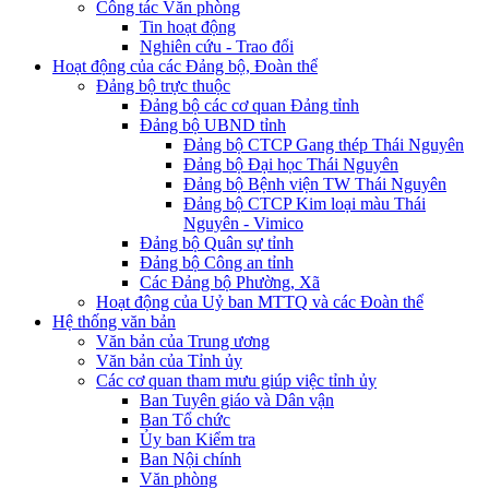
Công tác Văn phòng
Tin hoạt động
Nghiên cứu - Trao đổi
Hoạt động của các Đảng bộ, Đoàn thể
Đảng bộ trực thuộc
Đảng bộ các cơ quan Đảng tỉnh
Đảng bộ UBND tỉnh
Đảng bộ CTCP Gang thép Thái Nguyên
Đảng bộ Đại học Thái Nguyên
Đảng bộ Bệnh viện TW Thái Nguyên
Đảng bộ CTCP Kim loại màu Thái
Nguyên - Vimico
Đảng bộ Quân sự tỉnh
Đảng bộ Công an tỉnh
Các Đảng bộ Phường, Xã
Hoạt động của Uỷ ban MTTQ và các Đoàn thể
Hệ thống văn bản
Văn bản của Trung ương
Văn bản của Tỉnh ủy
Các cơ quan tham mưu giúp việc tỉnh ủy
Ban Tuyên giáo và Dân vận
Ban Tổ chức
Ủy ban Kiểm tra
Ban Nội chính
Văn phòng