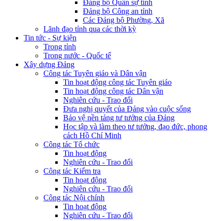
Đảng bộ Quân sự tỉnh
Đảng bộ Công an tỉnh
Các Đảng bộ Phường, Xã
Lãnh đạo tỉnh qua các thời kỳ
Tin tức - Sự kiện
Trong tỉnh
Trong nước - Quốc tế
Xây dựng Đảng
Công tác Tuyên giáo và Dân vận
Tin hoạt động công tác Tuyên giáo
Tin hoạt động công tác Dân vận
Nghiên cứu - Trao đổi
Đưa nghị quyết của Đảng vào cuộc sống
Bảo vệ nền tảng tư tưởng của Đảng
Học tập và làm theo tư tưởng, đạo đức, phong
cách Hồ Chí Minh
Công tác Tổ chức
Tin hoạt động
Nghiên cứu - Trao đổi
Công tác Kiểm tra
Tin hoạt động
Nghiên cứu - Trao đổi
Công tác Nội chính
Tin hoạt động
Nghiên cứu - Trao đổi