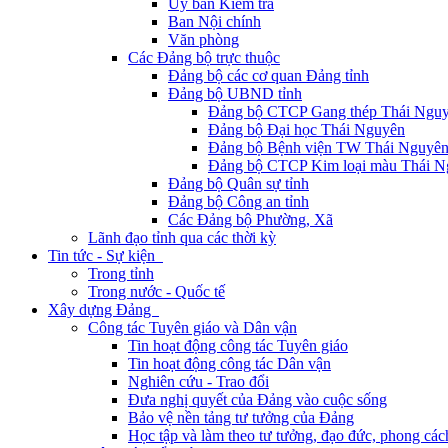
Ủy ban Kiểm tra
Ban Nội chính
Văn phòng
Các Đảng bộ trực thuộc
Đảng bộ các cơ quan Đảng tỉnh
Đảng bộ UBND tỉnh
Đảng bộ CTCP Gang thép Thái Ngu
Đảng bộ Đại học Thái Nguyên
Đảng bộ Bệnh viện TW Thái Nguyê
Đảng bộ CTCP Kim loại màu Thái N
Đảng bộ Quân sự tỉnh
Đảng bộ Công an tỉnh
Các Đảng bộ Phường, Xã
Lãnh đạo tỉnh qua các thời kỳ
Tin tức - Sự kiện
Trong tỉnh
Trong nước - Quốc tế
Xây dựng Đảng
Công tác Tuyên giáo và Dân vận
Tin hoạt động công tác Tuyên giáo
Tin hoạt động công tác Dân vận
Nghiên cứu - Trao đổi
Đưa nghị quyết của Đảng vào cuộc sống
Bảo vệ nền tảng tư tưởng của Đảng
Học tập và làm theo tư tưởng, đạo đức, phong cá