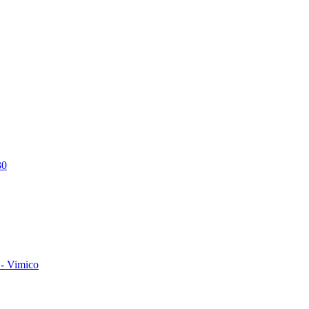
30
- Vimico