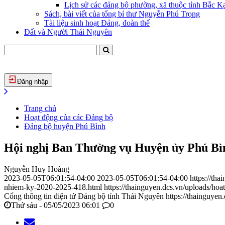
Lịch sử các đảng bộ phường, xã thuộc tỉnh Bắc Kạ
Sách, bài viết của tổng bí thư Nguyễn Phú Trọng
Tài liệu sinh hoạt Đảng, đoàn thể
Đất và Người Thái Nguyên
Đăng nhập
Trang chủ
Hoạt động của các Đảng bộ
Đảng bộ huyện Phú Bình
Hội nghị Ban Thường vụ Huyện ủy Phú Bìn
Nguyễn Huy Hoàng
2023-05-05T06:01:54-04:00
2023-05-05T06:01:54-04:00
https://th
nhiem-ky-2020-2025-418.html
https://thainguyen.dcs.vn/uploads/h
Cổng thông tin điện tử Đảng bộ tỉnh Thái Nguyên
https://thainguyen
Thứ sáu - 05/05/2023 06:01
0