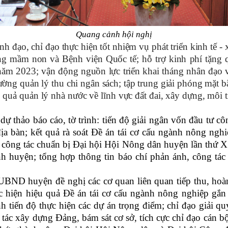
Quang cảnh hội nghị
ạo, chỉ đạo thực hiện tốt nhiệm vụ phát triển kinh tế - xã 
g mầm non và Bệnh viện Quốc tế; hỗ trợ kinh phí tặng 
 2023; vận động nguồn lực triển khai tháng nhân đạo và 
ờng quản lý thu chi ngân sách; tập trung giải phóng mặt bằn
u quả quản lý nhà nước về lĩnh vực đất đai, xây dựng, môi t
dự thảo báo cáo, tờ trình: tiến độ giải ngân vốn đầu tư côn
ịa bàn; kết quả rà soát Đề án tái cơ cấu ngành nông nghi
công tác chuẩn bị Đại hội Hội Nông dân huyện lần thứ X
nh huyện; tổng hợp thông tin báo chí phản ánh, công tá
UBND huyện đề nghị các cơ quan liên quan tiếp thu, hoàn
ực hiện hiệu quả Đề án tái cơ cấu ngành nông nghiệp gắn 
iến độ thực hiện các dự án trọng điểm; chỉ đạo giải quy
tác xây dựng Đảng, bám sát cơ sở, tích cực chỉ đạo cán bộ,