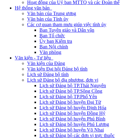
Hoạt động của Uỷ ban MTTQ và các Đoàn thể
Hệ thống văn bản
Văn bản của Trung ương
Văn bản của Tỉnh ủy
Các cơ quan tham mưu giúp việc tỉnh ủy
Ban Tuyên giáo và Dân vận
Ban Tổ chức
Ủy ban Kiểm tra
Ban Nội chính
Văn phòng
Văn kiện - Tư liệu
Văn kiện của Đảng
Văn kiện Đại hội Đảng bộ tỉnh
Lịch sử Đảng bộ tỉnh
Lịch sử Đảng bộ địa phương, đơn vị
Lịch sử Đảng bộ TP.Thái Nguyên
Lịch sử Đảng bộ TP.Sông Công
Lịch sử Đảng bộ TP.Phổ Yên
Lịch sử Đảng bộ huyện Đại Từ
Lịch sử Đảng bộ huyện Định Hóa
Lịch sử Đảng bộ huyện Đồng Hỷ
Lịch sử Đảng bộ huyện Phú Bình
Lịch sử Đảng bộ huyện Phú Lương
Lịch sử Đảng bộ huyện Võ Nhai
Lịch sử Đảng bộ các đơn vị trực thuộc