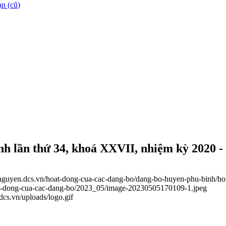
n (cũ)
h lần thứ 34, khoá XXVII, nhiệm kỳ 2020 -
ainguyen.dcs.vn/hoat-dong-cua-cac-dang-bo/dang-bo-huyen-phu-binh/ho
oat-dong-cua-cac-dang-bo/2023_05/image-20230505170109-1.jpeg
.dcs.vn/uploads/logo.gif