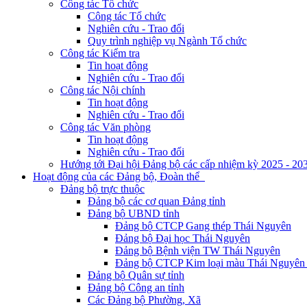
Công tác Tổ chức
Công tác Tổ chức
Nghiên cứu - Trao đổi
Quy trình nghiệp vụ Ngành Tổ chức
Công tác Kiểm tra
Tin hoạt động
Nghiên cứu - Trao đổi
Công tác Nội chính
Tin hoạt động
Nghiên cứu - Trao đổi
Công tác Văn phòng
Tin hoạt động
Nghiên cứu - Trao đổi
Hướng tới Đại hội Đảng bộ các cấp nhiệm kỳ 2025 - 20
Hoạt động của các Đảng bộ, Đoàn thể
Đảng bộ trực thuộc
Đảng bộ các cơ quan Đảng tỉnh
Đảng bộ UBND tỉnh
Đảng bộ CTCP Gang thép Thái Nguyên
Đảng bộ Đại học Thái Nguyên
Đảng bộ Bệnh viện TW Thái Nguyên
Đảng bộ CTCP Kim loại màu Thái Nguyên 
Đảng bộ Quân sự tỉnh
Đảng bộ Công an tỉnh
Các Đảng bộ Phường, Xã