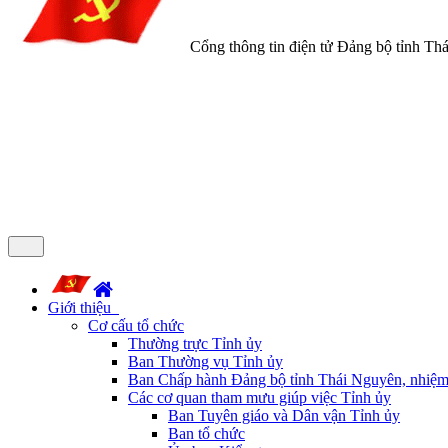
Cổng thông tin điện tử Đảng bộ tỉnh Th
Giới thiệu
Cơ cấu tổ chức
Thường trực Tỉnh ủy
Ban Thường vụ Tỉnh ủy
Ban Chấp hành Đảng bộ tỉnh Thái Nguyên, nhiệm
Các cơ quan tham mưu giúp việc Tỉnh ủy
Ban Tuyên giáo và Dân vận Tỉnh ủy
Ban tổ chức