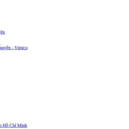
yên
n
guyên - Vimico
ch Hồ Chí Minh