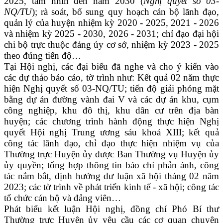
2025, tầm nhìn đến năm 2030 (
Nghị quyết số 03-
NQ/TU
)
;
rà soát, bổ sung quy hoạch cán bộ lãnh đạo,
quản lý của huyện nhiệm kỳ 2020 - 2025, 2021 - 2026
và nhiệm kỳ 2025 - 2030, 2026 - 2031; chỉ đạo đại hội
chi bộ trực thuộc đảng ủy cơ sở, nhiệm kỳ 2023 - 2025
theo đúng tiến độ…
Tại Hội nghị, các đại biểu đã nghe và cho ý kiến vào
các dự thảo báo cáo, tờ trình như: Kết quả 02 năm thực
hiện Nghị quyết số 03-NQ/TU; tiến độ giải phóng mặt
bằng dự án đường vành đai V và các dự án khu, cụm
công nghiệp, khu đô thị, khu dân cư trên địa bàn
huyện; các chương trình hành động thực hiện Nghị
quyết Hội nghị Trung ương sáu khoá XIII; kết quả
công tác lãnh đạo, chỉ đạo thực hiện nhiệm vụ của
Thường trực Huyện ủy được Ban Thường vụ Huyện ủy
ủy quyền; tổng hợp thông tin báo chí phản ánh, công
tác nắm bắt, định hướng dư luận xã hội tháng 02 năm
2023; các tờ trình về phát triển kinh tế - xã hội; công tác
tổ chức cán bộ và đảng viên…
Phát biểu kết luận Hội nghị, đồng chí Phó Bí thư
Thường trực Huyện ủy yêu cầu các cơ quan chuyên