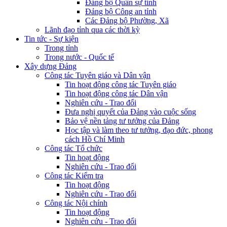
Đảng bộ Quân sự tỉnh
Đảng bộ Công an tỉnh
Các Đảng bộ Phường, Xã
Lãnh đạo tỉnh qua các thời kỳ
Tin tức - Sự kiện
Trong tỉnh
Trong nước - Quốc tế
Xây dựng Đảng
Công tác Tuyên giáo và Dân vận
Tin hoạt động công tác Tuyên giáo
Tin hoạt động công tác Dân vận
Nghiên cứu - Trao đổi
Đưa nghị quyết của Đảng vào cuộc sống
Bảo vệ nền tảng tư tưởng của Đảng
Học tập và làm theo tư tưởng, đạo đức, phong
cách Hồ Chí Minh
Công tác Tổ chức
Tin hoạt động
Nghiên cứu - Trao đổi
Công tác Kiểm tra
Tin hoạt động
Nghiên cứu - Trao đổi
Công tác Nội chính
Tin hoạt động
Nghiên cứu - Trao đổi