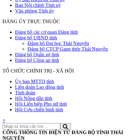
Ban Nội chính Tỉnh uỷ
Văn phòng Tỉnh ủy
ĐẢNG ỦY TRỰC THUỘC
Đảng bộ các cơ quan Đảng tỉnh
Đảng bộ UBND tỉnh
Đảng bộ Đại học Thái Nguyên
Đảng bộ CTCP Gang thép Thái Nguyên
Đảng bộ Quân sự tỉnh
Đảng bộ Công an tỉnh
TỔ CHỨC CHÍNH TRỊ - XÃ HỘI
Ủy ban MTTQ tỉnh
Liên đoàn Lao động tỉnh
Tỉnh đoàn
Hội Nông dân tỉnh
Hội Liên hiệp Phụ nữ tỉnh
Hội Cựu chiến binh tỉnh
×
CỔNG THÔNG TIN ĐIỆN TỬ ĐẢNG BỘ TỈNH THÁI
NGUYÊN