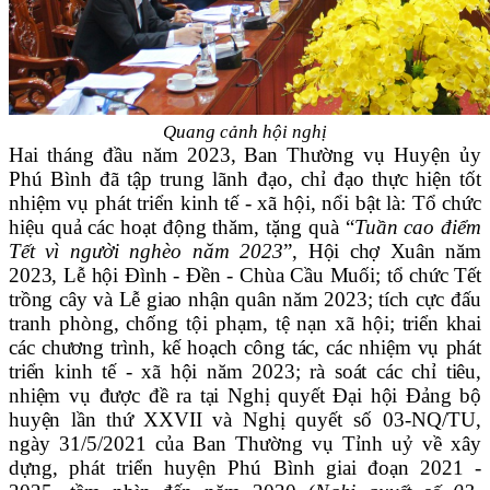
Quang cảnh hội nghị
Hai tháng đầu năm 2023, Ban Thường vụ Huyện ủy
Phú Bình đã tập trung lãnh đạo, chỉ đạo thực hiện tốt
nhiệm vụ phát triển kinh tế - xã hội, nổi bật là: Tổ chức
hiệu quả các hoạt động thăm, tặng quà “
Tuần cao điểm
Tết vì người nghèo năm 2023
”,
Hội chợ Xuân năm
2023, Lễ hội Đình - Đền - Chùa Cầu Muối; tổ chức Tết
trồng cây và L
ễ giao nhận quân năm 2023;
tích cực đấu
tranh phòng, chống tội phạm, tệ nạn xã hội;
triển khai
các chương trình, kế hoạch công tác, các nhiệm vụ phát
triển kinh tế - xã hội năm 2023; rà soát các chỉ tiêu,
nhiệm vụ được đề ra tại Nghị quyết Đại hội Đảng bộ
huyện lần thứ XXVII và
Nghị quyết số 03-NQ/TU,
ngày 31/5/2021 của Ban Thường vụ Tỉnh uỷ về xây
dựng, phát triển huyện Phú Bình giai đoạn 2021 -