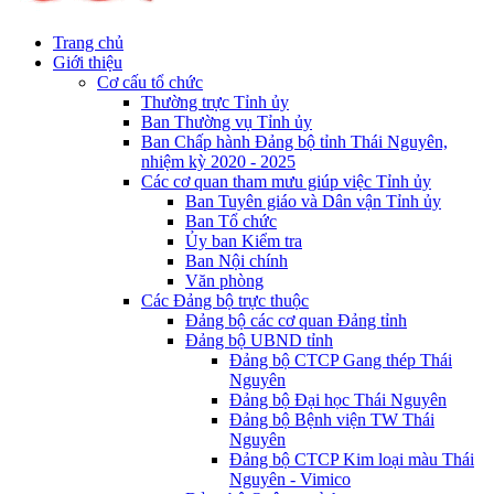
Trang chủ
Giới thiệu
Cơ cấu tổ chức
Thường trực Tỉnh ủy
Ban Thường vụ Tỉnh ủy
Ban Chấp hành Đảng bộ tỉnh Thái Nguyên,
nhiệm kỳ 2020 - 2025
Các cơ quan tham mưu giúp việc Tỉnh ủy
Ban Tuyên giáo và Dân vận Tỉnh ủy
Ban Tổ chức
Ủy ban Kiểm tra
Ban Nội chính
Văn phòng
Các Đảng bộ trực thuộc
Đảng bộ các cơ quan Đảng tỉnh
Đảng bộ UBND tỉnh
Đảng bộ CTCP Gang thép Thái
Nguyên
Đảng bộ Đại học Thái Nguyên
Đảng bộ Bệnh viện TW Thái
Nguyên
Đảng bộ CTCP Kim loại màu Thái
Nguyên - Vimico