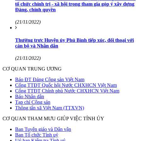
tổ chức chính trị - xã hội trong tham gia góp ý xây dựng
Đảng, chính quyền
(21/11/2022)
Thường trực Huyện ủy Phú Bình tiếp xúc, đối thoại với
cán bộ và Nhân dân
(21/11/2022)
CƠ QUAN TRUNG ƯƠNG
Báo ĐT Đảng Cộng sản Việt Nam
Cổng TTĐT Quốc hội Nước CHXHCN Việt Nam
Cổng TTĐT Chính phủ Nước CHXHCN Việt Nam
Báo Nhân dân
Tạp chí Cộng sản
Thông tấn xã Việt Nam (TTXVN)
CƠ QUAN THAM MƯU GIÚP VIỆC TỈNH ỦY
Ban Tuyên giáo và Dân vận
Ban Tổ chức Tỉnh uỷ
Uỷ ban Kiểm tra Tỉnh uỷ