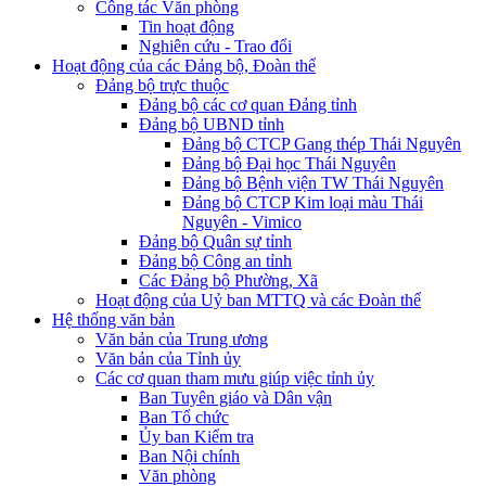
Công tác Văn phòng
Tin hoạt động
Nghiên cứu - Trao đổi
Hoạt động của các Đảng bộ, Đoàn thể
Đảng bộ trực thuộc
Đảng bộ các cơ quan Đảng tỉnh
Đảng bộ UBND tỉnh
Đảng bộ CTCP Gang thép Thái Nguyên
Đảng bộ Đại học Thái Nguyên
Đảng bộ Bệnh viện TW Thái Nguyên
Đảng bộ CTCP Kim loại màu Thái
Nguyên - Vimico
Đảng bộ Quân sự tỉnh
Đảng bộ Công an tỉnh
Các Đảng bộ Phường, Xã
Hoạt động của Uỷ ban MTTQ và các Đoàn thể
Hệ thống văn bản
Văn bản của Trung ương
Văn bản của Tỉnh ủy
Các cơ quan tham mưu giúp việc tỉnh ủy
Ban Tuyên giáo và Dân vận
Ban Tổ chức
Ủy ban Kiểm tra
Ban Nội chính
Văn phòng