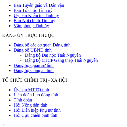
Ban Tuyên giáo và Dân vận
Ban Tổ chức Tỉnh uỷ
Uỷ ban Kiểm tra Tỉnh uỷ
Ban Nội chính Tỉnh uỷ
Văn phòng Tỉnh ủy
ĐẢNG ỦY TRỰC THUỘC
Đảng bộ các cơ quan Đảng tỉnh
Đảng bộ UBND tỉnh
Đảng bộ Đại học Thái Nguyên
Đảng bộ CTCP Gang thép Thái Nguyên
Đảng bộ Quân sự tỉnh
Đảng bộ Công an tỉnh
TỔ CHỨC CHÍNH TRỊ - XÃ HỘI
Ủy ban MTTQ tỉnh
Liên đoàn Lao động tỉnh
Tỉnh đoàn
Hội Nông dân tỉnh
Hội Liên hiệp Phụ nữ tỉnh
Hội Cựu chiến binh tỉnh
×