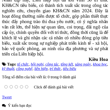
KH&CN tiêu biểu, có thành tích xuất sắc trong công tác
nghiên cứu, chuyển giao KH&CN năm 2024. Đây là
hoạt đông thường niên được tổ chức, góp phần thiết thực
thúc đẩy phong trào thi đua yêu nước, có ý nghĩa nhân
văn rất lớn, thể hiện sự quan tâm, coi trọng, đãi ngộ của
cấp ủy, chính quyền đối với trí thức, đồng thời cũng là để
khích lệ và ghi nhận các cá nhân có nhiều đóng góp tiêu
biểu, xuất sắc trong sự nghiệp phát triển kinh tế - xã hội,
bảo vệ quốc phòng, an ninh của địa phương và sự phát
triển của Liên hiệp hội.
Kiều Hoa
Tags:
tổ chức
,
hội nghị
,
công tác
,
tổng kết
,
sáng ngày
,
khoa học
,
kỹ thuật
,
công nghệ
,
liên hiệp
,
trí thức
,
tiêu biểu
Tổng số điểm của bài viết là: 0 trong 0 đánh giá
Click để đánh giá bài viết
Tweet
Ý kiến bạn đọc