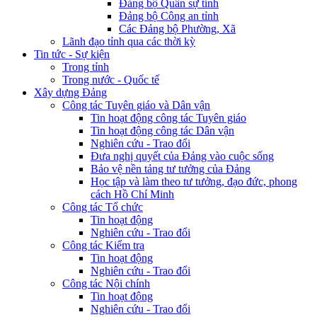
Đảng bộ Quân sự tỉnh
Đảng bộ Công an tỉnh
Các Đảng bộ Phường, Xã
Lãnh đạo tỉnh qua các thời kỳ
Tin tức - Sự kiện
Trong tỉnh
Trong nước - Quốc tế
Xây dựng Đảng
Công tác Tuyên giáo và Dân vận
Tin hoạt động công tác Tuyên giáo
Tin hoạt động công tác Dân vận
Nghiên cứu - Trao đổi
Đưa nghị quyết của Đảng vào cuộc sống
Bảo vệ nền tảng tư tưởng của Đảng
Học tập và làm theo tư tưởng, đạo đức, phong
cách Hồ Chí Minh
Công tác Tổ chức
Tin hoạt động
Nghiên cứu - Trao đổi
Công tác Kiểm tra
Tin hoạt động
Nghiên cứu - Trao đổi
Công tác Nội chính
Tin hoạt động
Nghiên cứu - Trao đổi