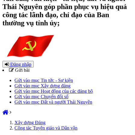
Thái Nguyên góp phần phục vụ hiệu quả
công tác lãnh đạo, chỉ đạo của Ban
thường vụ tỉnh ủy;
Đăng nhập
Gửi bài
Gửi vào mục Tin tức - Sự kiện
Gửi vào mục Xây dựng đảng
Gửi vào mục Hoạt động của các đảng bộ
Gửi vào mục Chuyển đổi số
Gửi vào mục Đất và người Thái Nguyên
Xây dựng Đảng
Công tác Tuyên giáo và Dân vận