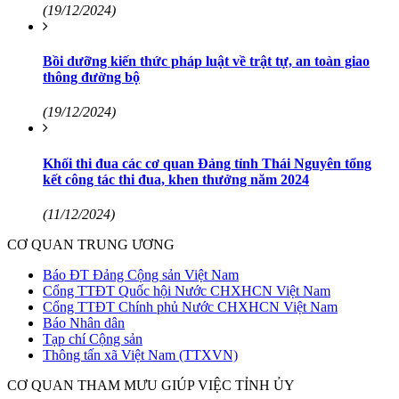
(19/12/2024)
Bồi dưỡng kiến thức pháp luật về trật tự, an toàn giao
thông đường bộ
(19/12/2024)
Khối thi đua các cơ quan Đảng tỉnh Thái Nguyên tổng
kết công tác thi đua, khen thưởng năm 2024
(11/12/2024)
CƠ QUAN TRUNG ƯƠNG
Báo ĐT Đảng Cộng sản Việt Nam
Cổng TTĐT Quốc hội Nước CHXHCN Việt Nam
Cổng TTĐT Chính phủ Nước CHXHCN Việt Nam
Báo Nhân dân
Tạp chí Cộng sản
Thông tấn xã Việt Nam (TTXVN)
CƠ QUAN THAM MƯU GIÚP VIỆC TỈNH ỦY