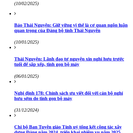
(10/02/2025)
Báo Thái Nguyên: Giữ vững vị thế là cơ quan ngôn luận
quan trọng của Đảng bộ tỉnh Thái Nguyên
(10/01/2025)
Thái Nguyên: Lãnh đạo tự nguyện xin nghỉ hưu trước
tuổi để sắp xếp, tinh gọn bộ máy
(06/01/2025)
Nghị định 178: Chính sách ưu việt đối với cán bộ nghỉ
hưu sớm do tinh gọn bộ máy
(31/12/2024)
Chi bộ Ban Tuyên giáo Tỉnh uỷ tổng kết công tác xây
dựng Đảng năm 2024, triển khai nhiệm vụ năm 2025