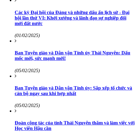
Các kỳ Đại hội của Đảng và những dấu ấn lịch sử - Đại
hội lần thứ VI: Khởi xướng và lãnh đạo sự nghiệp đổi
mới đất nước
(01/02/2025)
Ban Tuyên giáo và Dân vận Tỉnh ủy Thái Nguyên: Dấu
mốc mới, sức mạnh mới!
(05/02/2025)
Ban Tuyên giáo và Dân vận Tỉnh ủy: Sắp xếp tổ chức và
cán bộ ngay sau khi hợp nhất
(05/02/2025)
Đoàn công tác của tỉnh Thái Nguyên thăm và làm việc với
Học viện Hậu cần