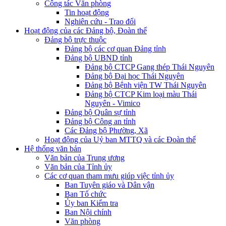
Công tác Văn phòng
Tin hoạt động
Nghiên cứu - Trao đổi
Hoạt động của các Đảng bộ, Đoàn thể
Đảng bộ trực thuộc
Đảng bộ các cơ quan Đảng tỉnh
Đảng bộ UBND tỉnh
Đảng bộ CTCP Gang thép Thái Nguyên
Đảng bộ Đại học Thái Nguyên
Đảng bộ Bệnh viện TW Thái Nguyên
Đảng bộ CTCP Kim loại màu Thái
Nguyên - Vimico
Đảng bộ Quân sự tỉnh
Đảng bộ Công an tỉnh
Các Đảng bộ Phường, Xã
Hoạt động của Uỷ ban MTTQ và các Đoàn thể
Hệ thống văn bản
Văn bản của Trung ương
Văn bản của Tỉnh ủy
Các cơ quan tham mưu giúp việc tỉnh ủy
Ban Tuyên giáo và Dân vận
Ban Tổ chức
Ủy ban Kiểm tra
Ban Nội chính
Văn phòng