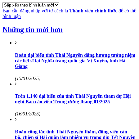
Bạn cần đăng nhập với tư cách là
Thành viên chính thức
để có thể
bình luận
Những tin mới hơn
Đoàn đại biểu tỉnh Thái Nguyên dâng hương tưởng niệm
các liệt sĩ tại Nghĩa trang quốc gia Vị Xuyên, tỉnh Hà
Giang
(15/01/2025)
Trên 1.140 đại biểu của tỉnh Thái Nguyên tham dự Hội
nghị Báo cáo viên Trung ương tháng 01/2025
(16/01/2025)
Đoàn công tác tỉnh Thái Nguyên thăm, động viên cán
bộ, chiến sĩ Hải quân làm nhiệm vụ trong dịp Tết Nguyên