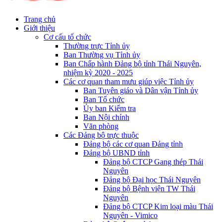
Trang chủ
Giới thiệu
Cơ cấu tổ chức
Thường trực Tỉnh ủy
Ban Thường vụ Tỉnh ủy
Ban Chấp hành Đảng bộ tỉnh Thái Nguyên,
nhiệm kỳ 2020 - 2025
Các cơ quan tham mưu giúp việc Tỉnh ủy
Ban Tuyên giáo và Dân vận Tỉnh ủy
Ban Tổ chức
Ủy ban Kiểm tra
Ban Nội chính
Văn phòng
Các Đảng bộ trực thuộc
Đảng bộ các cơ quan Đảng tỉnh
Đảng bộ UBND tỉnh
Đảng bộ CTCP Gang thép Thái
Nguyên
Đảng bộ Đại học Thái Nguyên
Đảng bộ Bệnh viện TW Thái
Nguyên
Đảng bộ CTCP Kim loại màu Thái
Nguyên - Vimico