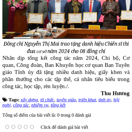
Đồng chí Nguyễn Thị Mai trao tặng danh hiệu Chiến sĩ thi
đua
năm 2024 cho 08 đồng chí
cơ sở
Nhân dịp tổng kết công tác năm 2024, Chi bộ, Cơ
quan, Công đoàn, Ban Khuyến học cơ quan Ban Tuyên
giáo Tỉnh ủy đã tặng nhiều danh hiệu, giấy khen và
phần thưởng cho các tập thể, cá nhân tiêu biểu trong
công tác, học tập, rèn luyện./.
Thu Hương
Tags:
xây dựng
,
tổ chức
,
tuyên giáo
,
triển khai
,
tỉnh ủy
,
hội
nghị
,
công tác
,
nhiệm vụ
,
tổng kết
Tổng số điểm của bài viết là: 0 trong 0 đánh giá
Click để đánh giá bài viết