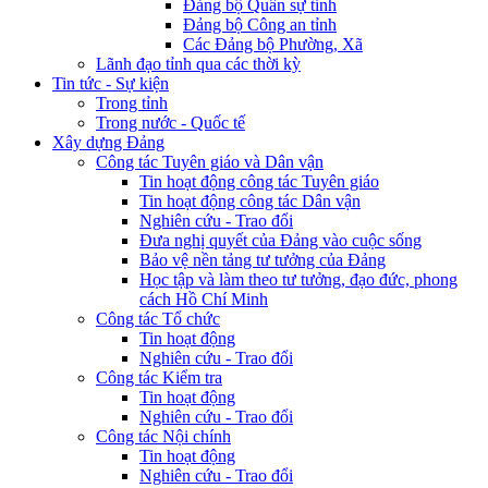
Đảng bộ Quân sự tỉnh
Đảng bộ Công an tỉnh
Các Đảng bộ Phường, Xã
Lãnh đạo tỉnh qua các thời kỳ
Tin tức - Sự kiện
Trong tỉnh
Trong nước - Quốc tế
Xây dựng Đảng
Công tác Tuyên giáo và Dân vận
Tin hoạt động công tác Tuyên giáo
Tin hoạt động công tác Dân vận
Nghiên cứu - Trao đổi
Đưa nghị quyết của Đảng vào cuộc sống
Bảo vệ nền tảng tư tưởng của Đảng
Học tập và làm theo tư tưởng, đạo đức, phong
cách Hồ Chí Minh
Công tác Tổ chức
Tin hoạt động
Nghiên cứu - Trao đổi
Công tác Kiểm tra
Tin hoạt động
Nghiên cứu - Trao đổi
Công tác Nội chính
Tin hoạt động
Nghiên cứu - Trao đổi