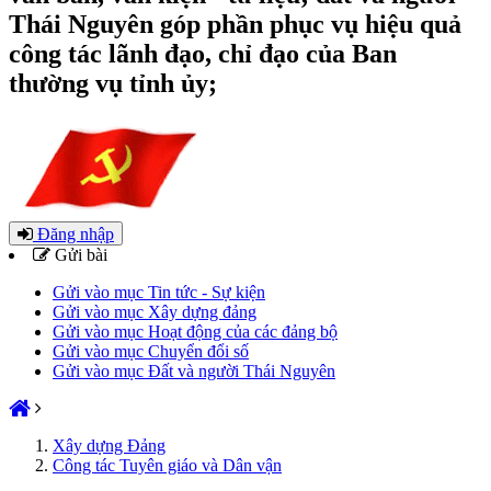
Thái Nguyên góp phần phục vụ hiệu quả
công tác lãnh đạo, chỉ đạo của Ban
thường vụ tỉnh ủy;
Đăng nhập
Gửi bài
Gửi vào mục Tin tức - Sự kiện
Gửi vào mục Xây dựng đảng
Gửi vào mục Hoạt động của các đảng bộ
Gửi vào mục Chuyển đổi số
Gửi vào mục Đất và người Thái Nguyên
Xây dựng Đảng
Công tác Tuyên giáo và Dân vận