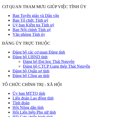
CƠ QUAN THAM MƯU GIÚP VIỆC TỈNH ỦY
Ban Tuyên giáo và Dân vận
Ban Tổ chức Tỉnh uỷ
Uỷ ban Kiểm tra Tỉnh uỷ
Ban Nội chính Tỉnh uỷ
Văn phòng Tỉnh ủy
ĐẢNG ỦY TRỰC THUỘC
Đảng bộ các cơ quan Đảng tỉnh
Đảng bộ UBND tỉnh
Đảng bộ Đại học Thái Nguyên
Đảng bộ CTCP Gang thép Thái Nguyên
Đảng bộ Quân sự tỉnh
Đảng bộ Công an tỉnh
TỔ CHỨC CHÍNH TRỊ - XÃ HỘI
Ủy ban MTTQ tỉnh
Liên đoàn Lao động tỉnh
Tỉnh đoàn
Hội Nông dân tỉnh
Hội Liên hiệp Phụ nữ tỉnh
Hội Cựu chiến binh tỉnh