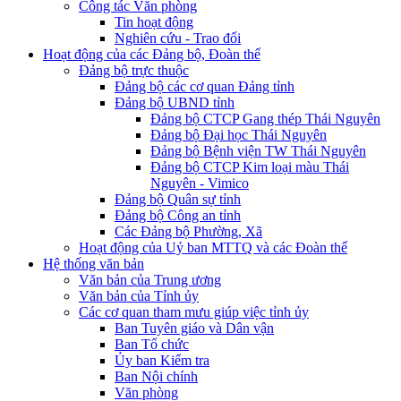
Công tác Văn phòng
Tin hoạt động
Nghiên cứu - Trao đổi
Hoạt động của các Đảng bộ, Đoàn thể
Đảng bộ trực thuộc
Đảng bộ các cơ quan Đảng tỉnh
Đảng bộ UBND tỉnh
Đảng bộ CTCP Gang thép Thái Nguyên
Đảng bộ Đại học Thái Nguyên
Đảng bộ Bệnh viện TW Thái Nguyên
Đảng bộ CTCP Kim loại màu Thái
Nguyên - Vimico
Đảng bộ Quân sự tỉnh
Đảng bộ Công an tỉnh
Các Đảng bộ Phường, Xã
Hoạt động của Uỷ ban MTTQ và các Đoàn thể
Hệ thống văn bản
Văn bản của Trung ương
Văn bản của Tỉnh ủy
Các cơ quan tham mưu giúp việc tỉnh ủy
Ban Tuyên giáo và Dân vận
Ban Tổ chức
Ủy ban Kiểm tra
Ban Nội chính
Văn phòng