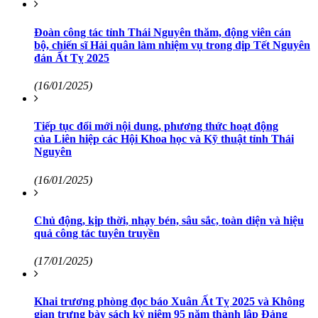
Đoàn công tác tỉnh Thái Nguyên thăm, động viên cán
bộ, chiến sĩ Hải quân làm nhiệm vụ trong dịp Tết Nguyên
đán Ất Tỵ 2025
(16/01/2025)
Tiếp tục đổi mới nội dung, phương thức hoạt động
của Liên hiệp các Hội Khoa học và Kỹ thuật tỉnh Thái
Nguyên
(16/01/2025)
Chủ động, kịp thời, nhạy bén, sâu sắc, toàn diện và hiệu
quả công tác tuyên truyền
(17/01/2025)
Khai trương phòng đọc báo Xuân Ất Tỵ 2025 và Không
gian trưng bày sách kỷ niệm 95 năm thành lập Đảng