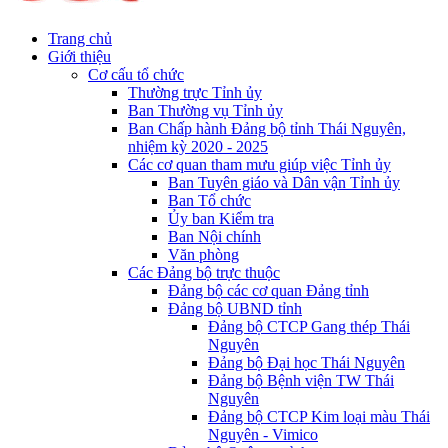
Trang chủ
Giới thiệu
Cơ cấu tổ chức
Thường trực Tỉnh ủy
Ban Thường vụ Tỉnh ủy
Ban Chấp hành Đảng bộ tỉnh Thái Nguyên,
nhiệm kỳ 2020 - 2025
Các cơ quan tham mưu giúp việc Tỉnh ủy
Ban Tuyên giáo và Dân vận Tỉnh ủy
Ban Tổ chức
Ủy ban Kiểm tra
Ban Nội chính
Văn phòng
Các Đảng bộ trực thuộc
Đảng bộ các cơ quan Đảng tỉnh
Đảng bộ UBND tỉnh
Đảng bộ CTCP Gang thép Thái
Nguyên
Đảng bộ Đại học Thái Nguyên
Đảng bộ Bệnh viện TW Thái
Nguyên
Đảng bộ CTCP Kim loại màu Thái
Nguyên - Vimico