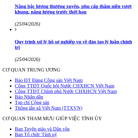
Nâng bậc lương thường xuyên, phụ cấp thâm niên vượt
khung, nâng lương trước thời hạn
(25/04/2026)
Quy trình xử lý hồ sơ nghiệp vụ về đào tạo lý luận chính
trị
(25/04/2026)
CƠ QUAN TRUNG ƯƠNG
Báo ĐT Đảng Cộng sản Việt Nam
Cổng TTĐT Quốc hội Nước CHXHCN Việt Nam
Cổng TTĐT Chính phủ Nước CHXHCN Việt Nam
Báo Nhân dân
Tạp chí Cộng sản
Thông tấn xã Việt Nam (TTXVN)
CƠ QUAN THAM MƯU GIÚP VIỆC TỈNH ỦY
Ban Tuyên giáo và Dân vận
Ban Tổ chức Tỉnh uỷ