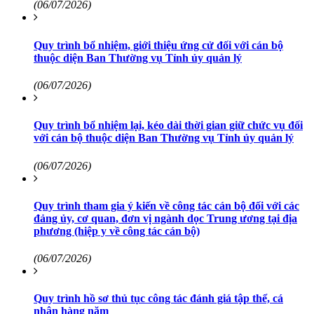
(06/07/2026)
Quy trình bổ nhiệm, giới thiệu ứng cử đối với cán bộ
thuộc diện Ban Thường vụ Tỉnh ủy quản lý
(06/07/2026)
Quy trình bổ nhiệm lại, kéo dài thời gian giữ chức vụ đối
với cán bộ thuộc diện Ban Thường vụ Tỉnh ủy quản lý
(06/07/2026)
Quy trình tham gia ý kiến về công tác cán bộ đối với các
đảng ủy, cơ quan, đơn vị ngành dọc Trung ương tại địa
phương (hiệp y về công tác cán bộ)
(06/07/2026)
Quy trình hồ sơ thủ tục công tác đánh giá tập thể, cá
nhân hàng năm