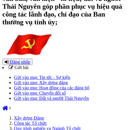
Thái Nguyên góp phần phục vụ hiệu quả
công tác lãnh đạo, chỉ đạo của Ban
thường vụ tỉnh ủy;
Đăng nhập
Gửi bài
Gửi vào mục Tin tức - Sự kiện
Gửi vào mục Xây dựng đảng
Gửi vào mục Hoạt động của các đảng bộ
Gửi vào mục Chuyển đổi số
Gửi vào mục Đất và người Thái Nguyên
Xây dựng Đảng
Công tác Tổ chức
Quy trình nghiệp vụ Ngành Tổ chức