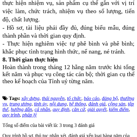
thực hiện nhiệm vụ, sản phẩm cụ thể gắn với vị trí
việc làm, chức trách, nhiệm vụ theo số lượng, tiến
độ, chất lượng.
-
Hồ sơ, tài liệu phải đầy đủ, đúng biểu mẫu, đúng
thành phần và thời gian quy định.
- Thực hiện nghiêm việc tự phê bình và phê bình;
khắc phục tình trạng hình thức, nể nang, né tránh.
8.
Thời gian thực hiện
Hoàn thành trong tháng 12 hằng năm trước
khi tổng
kết năm và phục vụ công tác cán bộ; thời gian cụ thể
theo kế hoạch của Tỉnh uỷ từng năm.
Tags:
xây dựng
,
thái nguyên
,
tổ chức
,
báo cáo
,
đảng bộ
,
thường
vụ
,
trung ương
,
tỉnh ủy
,
nội dung
,
hệ thống
,
đánh giá
,
cộng sản
,
tập
thể
,
hướng dẫn
,
cá nhân
,
quy định
,
căn cứ
,
giải quyết
,
kiểm điểm
,
quy trình
,
pháp lý
Tổng số điểm của bài viết là: 3 trong 3 đánh giá
Quy trình hồ sơ, thủ tục nhận xét, đánh giá xếp loại hàng năm của