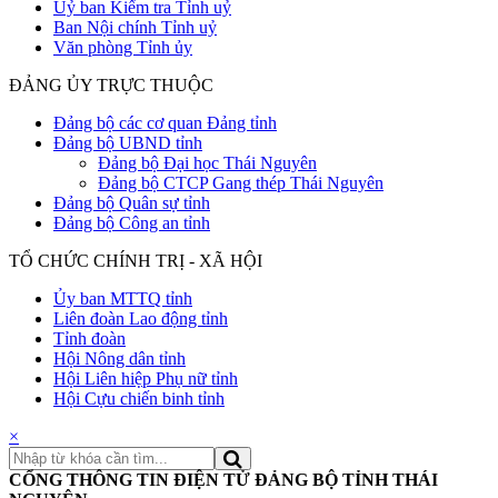
Uỷ ban Kiểm tra Tỉnh uỷ
Ban Nội chính Tỉnh uỷ
Văn phòng Tỉnh ủy
ĐẢNG ỦY TRỰC THUỘC
Đảng bộ các cơ quan Đảng tỉnh
Đảng bộ UBND tỉnh
Đảng bộ Đại học Thái Nguyên
Đảng bộ CTCP Gang thép Thái Nguyên
Đảng bộ Quân sự tỉnh
Đảng bộ Công an tỉnh
TỔ CHỨC CHÍNH TRỊ - XÃ HỘI
Ủy ban MTTQ tỉnh
Liên đoàn Lao động tỉnh
Tỉnh đoàn
Hội Nông dân tỉnh
Hội Liên hiệp Phụ nữ tỉnh
Hội Cựu chiến binh tỉnh
×
CỔNG THÔNG TIN ĐIỆN TỬ ĐẢNG BỘ TỈNH THÁI