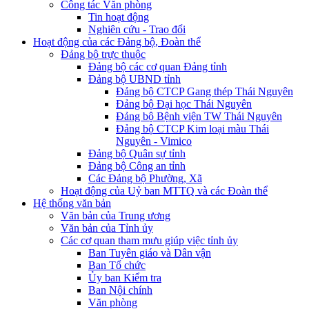
Công tác Văn phòng
Tin hoạt động
Nghiên cứu - Trao đổi
Hoạt động của các Đảng bộ, Đoàn thể
Đảng bộ trực thuộc
Đảng bộ các cơ quan Đảng tỉnh
Đảng bộ UBND tỉnh
Đảng bộ CTCP Gang thép Thái Nguyên
Đảng bộ Đại học Thái Nguyên
Đảng bộ Bệnh viện TW Thái Nguyên
Đảng bộ CTCP Kim loại màu Thái
Nguyên - Vimico
Đảng bộ Quân sự tỉnh
Đảng bộ Công an tỉnh
Các Đảng bộ Phường, Xã
Hoạt động của Uỷ ban MTTQ và các Đoàn thể
Hệ thống văn bản
Văn bản của Trung ương
Văn bản của Tỉnh ủy
Các cơ quan tham mưu giúp việc tỉnh ủy
Ban Tuyên giáo và Dân vận
Ban Tổ chức
Ủy ban Kiểm tra
Ban Nội chính
Văn phòng