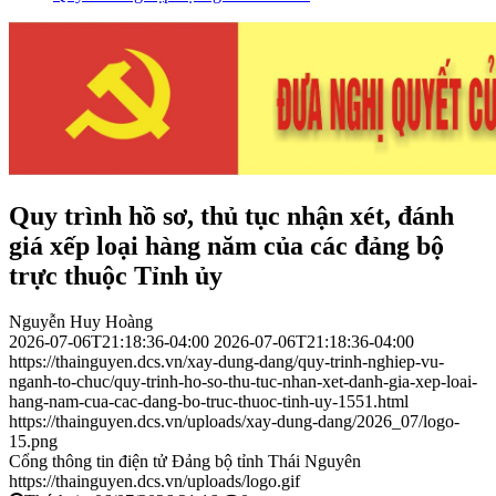
Quy trình hồ sơ, thủ tục nhận xét, đánh
giá xếp loại hàng năm của các đảng bộ
trực thuộc Tỉnh ủy
Nguyễn Huy Hoàng
2026-07-06T21:18:36-04:00
2026-07-06T21:18:36-04:00
https://thainguyen.dcs.vn/xay-dung-dang/quy-trinh-nghiep-vu-
nganh-to-chuc/quy-trinh-ho-so-thu-tuc-nhan-xet-danh-gia-xep-loai-
hang-nam-cua-cac-dang-bo-truc-thuoc-tinh-uy-1551.html
https://thainguyen.dcs.vn/uploads/xay-dung-dang/2026_07/logo-
15.png
Cổng thông tin điện tử Đảng bộ tỉnh Thái Nguyên
https://thainguyen.dcs.vn/uploads/logo.gif