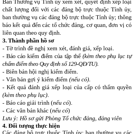
Ban Thường vụ Tỉnh ủy xem xét, quyết định xếp loại
chất lượng đối với các đảng bộ trực thuộc Tỉnh ủy
,
ban thường vụ các đảng bộ trực thuộc Tỉnh ủy
; thông
báo kết quả đến các tổ chức đảng, cơ quan, đơn vị có
liên quan theo quy định
.
3.
Thành phần hồ sơ
- Tờ trình đề nghị xem xét, đánh giá, xếp loại.
- Báo cáo kiểm điểm của tập thể
(kèm theo phụ lục tự
chấm điểm theo Quy định số 129-QĐ/TU).
- Biên bản hội nghị kiểm điểm.
- Văn bản gợi ý kiểm điểm
(nếu có).
- Kết quả đánh giá xếp loại của cấp có thẩm quyền
(kèm theo phụ lục).
- Báo cáo giải trình (
nếu có
).
- Các văn bản khác (
nếu có
)
Lưu ý: Hồ sơ gửi Phòng Tổ chức đảng, đảng viên
4. Đối tượng thực hiện
Các đảng bộ trực thuộc Tỉnh ủy; ban thường vụ các