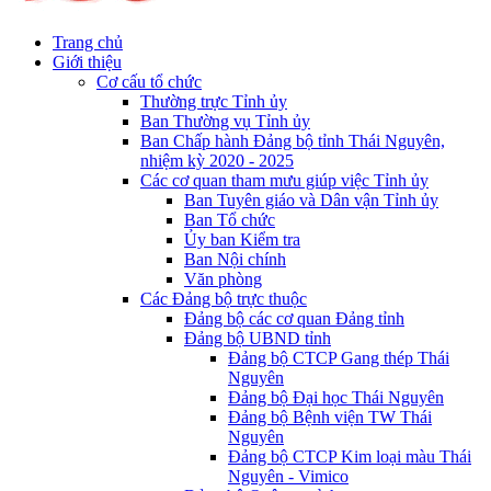
Trang chủ
Giới thiệu
Cơ cấu tổ chức
Thường trực Tỉnh ủy
Ban Thường vụ Tỉnh ủy
Ban Chấp hành Đảng bộ tỉnh Thái Nguyên,
nhiệm kỳ 2020 - 2025
Các cơ quan tham mưu giúp việc Tỉnh ủy
Ban Tuyên giáo và Dân vận Tỉnh ủy
Ban Tổ chức
Ủy ban Kiểm tra
Ban Nội chính
Văn phòng
Các Đảng bộ trực thuộc
Đảng bộ các cơ quan Đảng tỉnh
Đảng bộ UBND tỉnh
Đảng bộ CTCP Gang thép Thái
Nguyên
Đảng bộ Đại học Thái Nguyên
Đảng bộ Bệnh viện TW Thái
Nguyên
Đảng bộ CTCP Kim loại màu Thái
Nguyên - Vimico