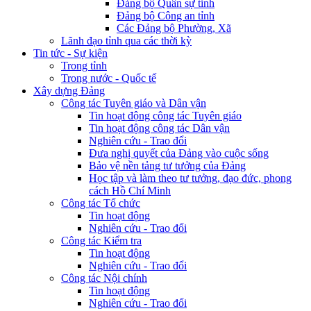
Đảng bộ Quân sự tỉnh
Đảng bộ Công an tỉnh
Các Đảng bộ Phường, Xã
Lãnh đạo tỉnh qua các thời kỳ
Tin tức - Sự kiện
Trong tỉnh
Trong nước - Quốc tế
Xây dựng Đảng
Công tác Tuyên giáo và Dân vận
Tin hoạt động công tác Tuyên giáo
Tin hoạt động công tác Dân vận
Nghiên cứu - Trao đổi
Đưa nghị quyết của Đảng vào cuộc sống
Bảo vệ nền tảng tư tưởng của Đảng
Học tập và làm theo tư tưởng, đạo đức, phong
cách Hồ Chí Minh
Công tác Tổ chức
Tin hoạt động
Nghiên cứu - Trao đổi
Công tác Kiểm tra
Tin hoạt động
Nghiên cứu - Trao đổi
Công tác Nội chính
Tin hoạt động
Nghiên cứu - Trao đổi